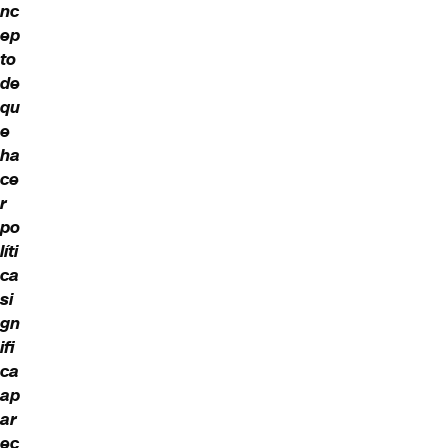
nc
ep
to
de
qu
e
ha
ce
r
po
líti
ca
si
gn
ifi
ca
ap
ar
ec