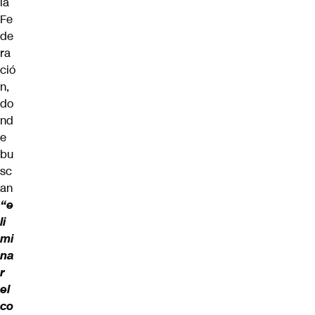
la
Fe
de
ra
ció
n,
do
nd
e
bu
sc
an
“e
li
mi
na
r
el
co