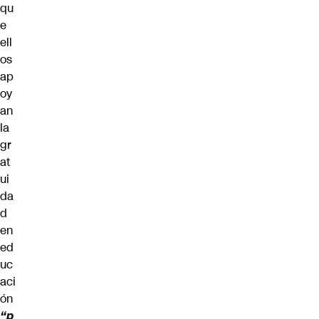
qu
e
ell
os
ap
oy
an
la
gr
at
ui
da
d
en
ed
uc
aci
ón
“p