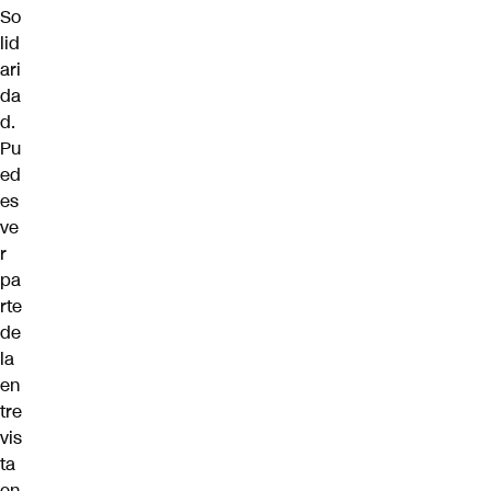
So
lid
ari
da
d.
Pu
ed
es
ve
r
pa
rte
de
la
en
tre
vis
ta
en