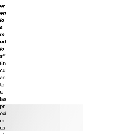
er
en
lo
s
m
ed
io
s”
.
En
cu
an
to
a
las
pr
óxi
m
as