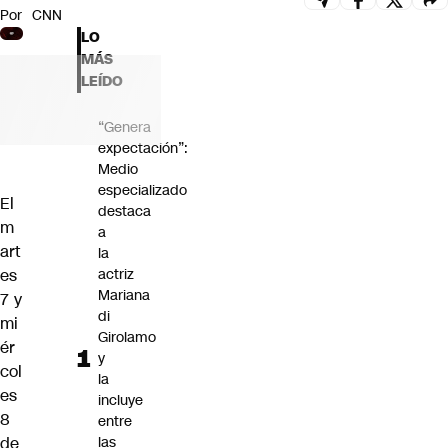
Por
CNN
Futuro 360
LO
Opinión
MÁS
LEÍDO
“Genera
expectación”:
Medio
especializado
El
destaca
m
a
art
la
es
actriz
Mariana
7 y
di
mi
Girolamo
ér
y
col
la
es
incluye
8
entre
de
las