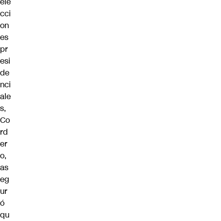
ele
cci
on
es
pr
esi
de
nci
ale
s,
Co
rd
er
o,
as
eg
ur
ó
qu