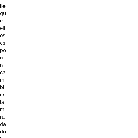
ile
qu
e
ell
os
es
pe
ra
n
ca
m
bi
ar
la
mi
ra
da
de