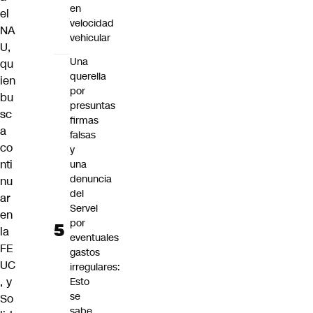
en
el
velocidad
NA
vehicular
U,
Una
qu
querella
ien
por
bu
presuntas
sc
firmas
a
falsas
co
y
nti
una
denuncia
nu
del
ar
Servel
en
por
la
eventuales
FE
gastos
UC
irregulares:
, y
Esto
se
So
sabe