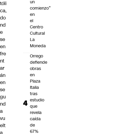
un
tóli
comienzo”
ca,
en
do
el
nd
Centro
e
Cultural
se
La
Moneda
en
fre
Orrego
nt
defiende
ar
obras
án
en
Plaza
en
Italia
se
tras
gu
estudio
nd
que
a
revela
vu
caída
elt
de
67%
a