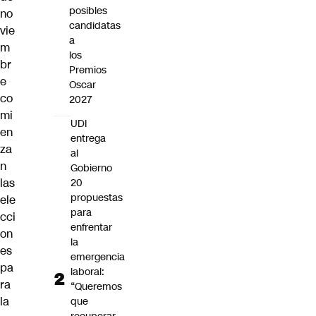
posibles
no
candidatas
vie
a
m
los
br
Premios
e
Oscar
co
2027
mi
UDI
en
entrega
za
al
n
Gobierno
las
20
propuestas
ele
para
cci
enfrentar
on
la
es
emergencia
pa
laboral:
ra
“Queremos
la
que