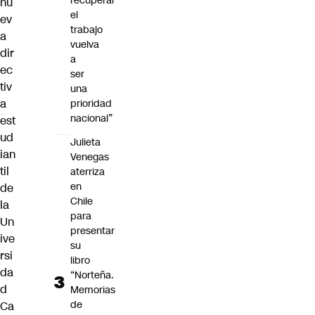
recuperar
nu
el
ev
trabajo
a
vuelva
dir
a
ec
ser
tiv
una
a
prioridad
nacional”
est
ud
Julieta
ian
Venegas
til
aterriza
en
de
Chile
la
para
Un
presentar
ive
su
rsi
libro
da
“Norteña.
d
Memorias
de
Ca