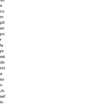
e
co
m
pit
en
po
r
la
pr
esi
de
nci
a
so
n
Jo
sef
in