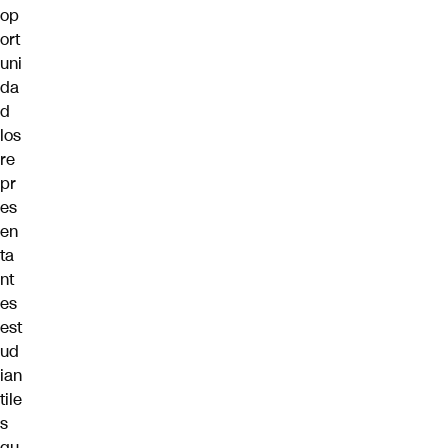
op
ort
uni
da
d
los
re
pr
es
en
ta
nt
es
est
ud
ian
tile
s
qu