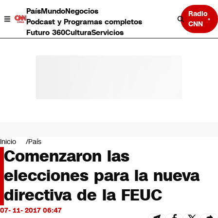
País
Mundo
Negocios
Radio
Podcast y Programas completos
CNN
Futuro 360
Cultura
Servicios
País
Mundo
Negocios
Inicio
País
Comenzaron las
Deportes
Programas completos
elecciones para la nueva
Cultura
Servicios
directiva de la FEUC
Bits
CNN Data
07- 11- 2017 06:47
CNN tiempo