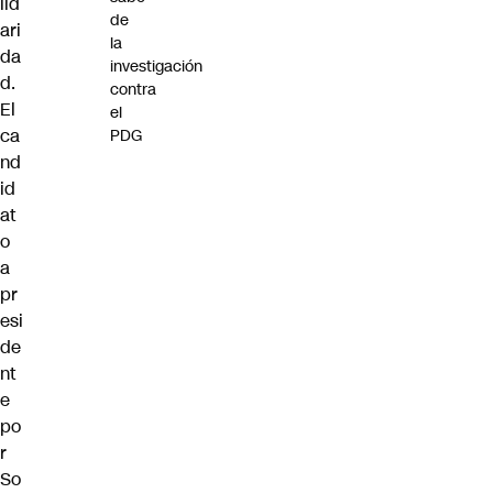
lid
de
ari
la
da
investigación
d.
contra
El
el
ca
PDG
nd
id
at
o
a
pr
esi
de
nt
e
po
r
So