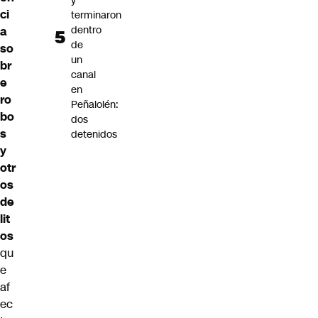
y
ci
terminaron
dentro
a
de
so
un
br
canal
e
en
ro
Peñalolén:
bo
dos
s
detenidos
y
otr
os
de
lit
os
qu
e
af
ec