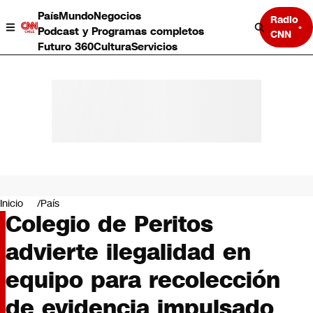
País
Mundo
Negocios
Radio
Podcast y Programas completos
CNN
Futuro 360
Cultura
Servicios
País
Mundo
Negocios
Inicio
País
Colegio de Peritos
Deportes
Programas completos
advierte ilegalidad en
Cultura
Servicios
equipo para recolección
Bits
CNN Data
de evidencia impulsado
CNN tiempo