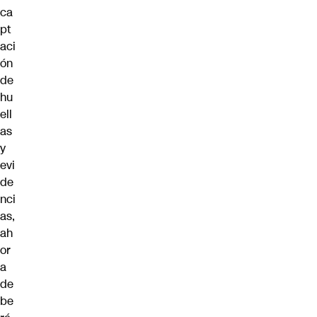
ca
pt
aci
ón
de
hu
ell
as
y
evi
de
nci
as,
ah
or
a
de
be