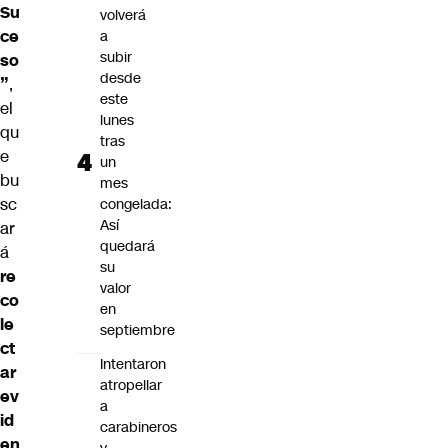
Su
volverá
ce
a
subir
so
desde
”
,
este
el
lunes
qu
tras
e
un
bu
mes
sc
congelada:
Así
ar
quedará
á
su
re
valor
co
en
le
septiembre
ct
Intentaron
ar
atropellar
ev
a
id
carabineros
en