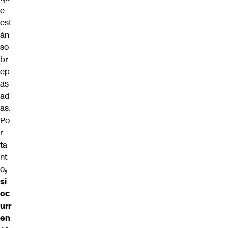
e
est
án
so
br
ep
as
ad
as.
Po
r
ta
nt
o
,
si
oc
urr
en