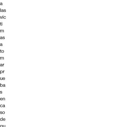
a
las
víc
ti
m
as
a
to
m
ar
pr
ue
ba
s
en
ca
so
de
qu