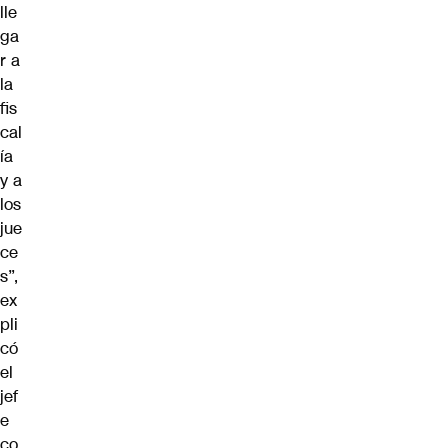
lle
ga
r a
la
fis
cal
ía
y a
los
jue
ce
s”,
ex
pli
có
el
jef
e
co