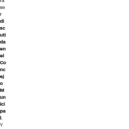
rá
se
r
di
sc
uti
da
en
el
Co
nc
ej
o
M
un
ici
pa
l
.
Y