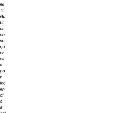
ile
”:
Go
bi
er
no
se
qu
er
ell
a
po
r
inc
en
di
o
a