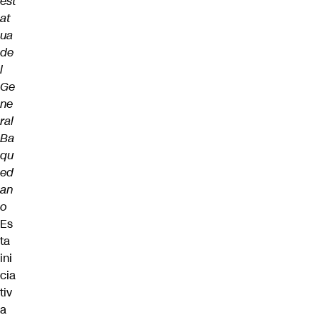
est
at
ua
de
l
Ge
ne
ral
Ba
qu
ed
an
o
Es
ta
ini
cia
tiv
a