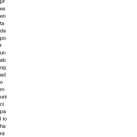
pr
es
en
ta
da
po
r
un
ab
og
ad
o
m
uni
ci
pa
l lo
ha
rá