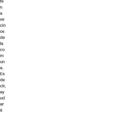
te
n
a
ve
cin
os
de
la
co
m
un
a.
Es
de
cir,
ay
ud
ar
á