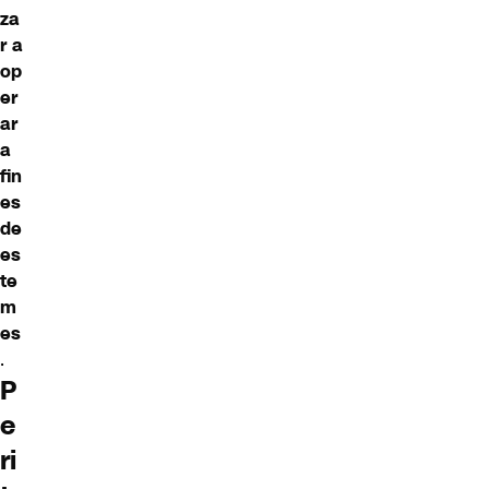
za
r a
op
er
ar
a
fin
es
de
es
te
m
es
.
P
e
ri