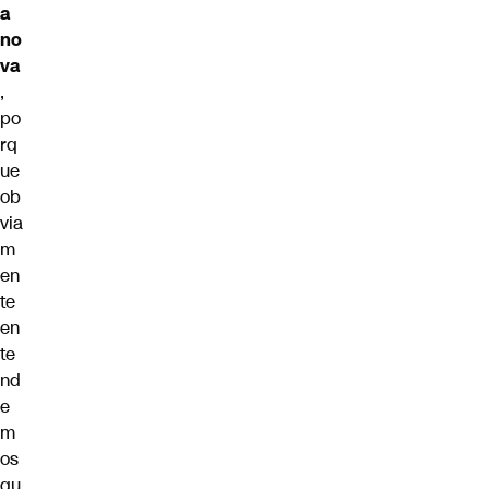
a
no
va
,
po
rq
ue
ob
via
m
en
te
en
te
nd
e
m
os
qu