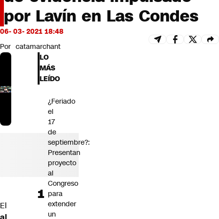
Futuro 360
por Lavín en Las Condes
Opinión
06- 03- 2021 18:48
Por
catamarchant
LO
MÁS
LEÍDO
¿Feriado
el
17
de
septiembre?:
Presentan
proyecto
al
Congreso
para
extender
El
un
al