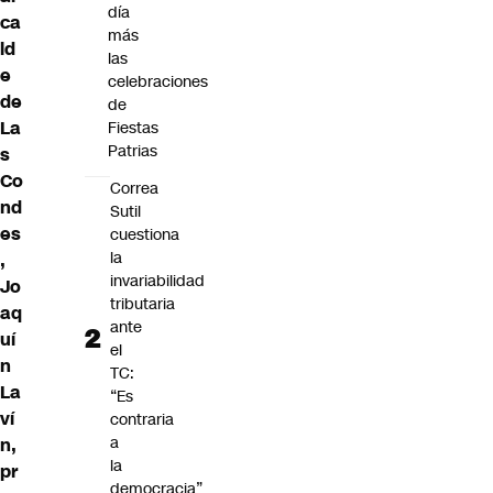
día
ca
más
ld
las
e
celebraciones
de
de
La
Fiestas
Patrias
s
Co
Correa
nd
Sutil
es
cuestiona
la
,
invariabilidad
Jo
tributaria
aq
ante
uí
el
n
TC:
La
“Es
ví
contraria
a
n,
la
pr
democracia”