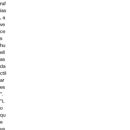
raf
ías
, a
ve
ce
s
hu
ell
as
da
ctil
ar
es
”.
“L
o
qu
e
va