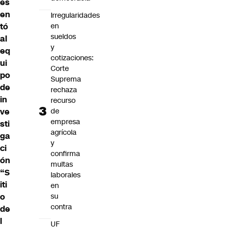
es
en
Irregularidades
tó
en
sueldos
al
y
eq
cotizaciones:
ui
Corte
po
Suprema
de
rechaza
in
recurso
ve
de
empresa
sti
agrícola
ga
y
ci
confirma
ón
multas
“S
laborales
iti
en
o
su
contra
de
l
UF