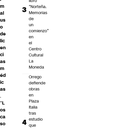
libro
m
“Norteña.
Memorias
al
de
us
un
o
comienzo”
de
en
lic
el
en
Centro
ci
Cultural
La
as
Moneda
m
éd
Orrego
ic
defiende
as
obras
en
.
Plaza
“
L
Italia
os
tras
ca
estudio
so
que