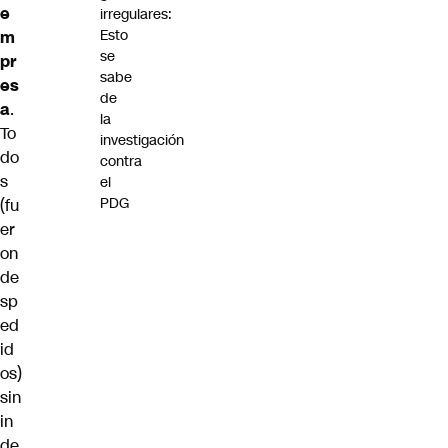
e
irregulares:
Esto
m
se
pr
sabe
es
de
a
.
la
To
investigación
do
contra
s
el
PDG
(fu
er
on
de
sp
ed
id
os)
sin
in
de