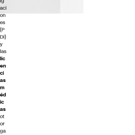
ig
aci
on
es
(P
DI)
y
las
lic
en
ci
as
m
éd
ic
as
ot
or
ga