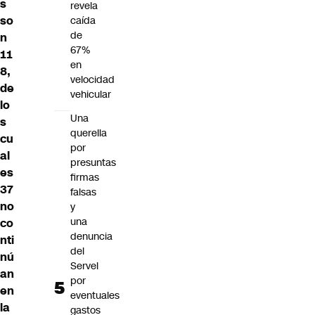
s
revela
so
caída
de
n
67%
11
en
8,
velocidad
de
vehicular
lo
Una
s
querella
cu
por
al
presuntas
es
firmas
37
falsas
no
y
una
co
denuncia
nti
del
nú
Servel
an
por
en
eventuales
la
gastos