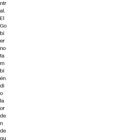
ntr
al.
El
Go
bi
er
no
ta
m
bi
én
di
o
la
or
de
n
de
qu