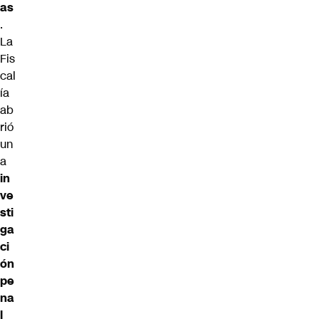
as
.
La
Fis
cal
ía
ab
rió
un
a
in
ve
sti
ga
ci
ón
pe
na
l