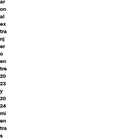
ar
on
al
ex
tra
nj
er
o
en
tre
20
23
y
20
24
mi
en
tra
s