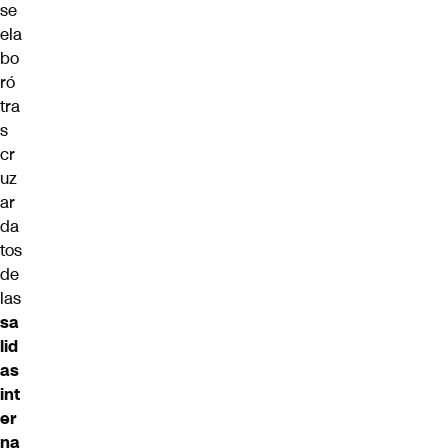
se
ela
bo
ró
tra
s
cr
uz
ar
da
tos
de
las
sa
lid
as
int
er
na