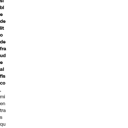
si
bl
e
de
lit
o
de
fra
ud
e
al
fis
co
,
mi
en
tra
s
qu