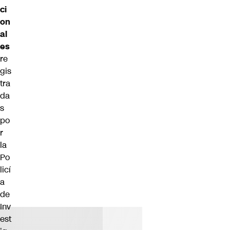
ci
on
al
es
re
gis
tra
da
s
po
r
la
Po
licí
a
de
Inv
est