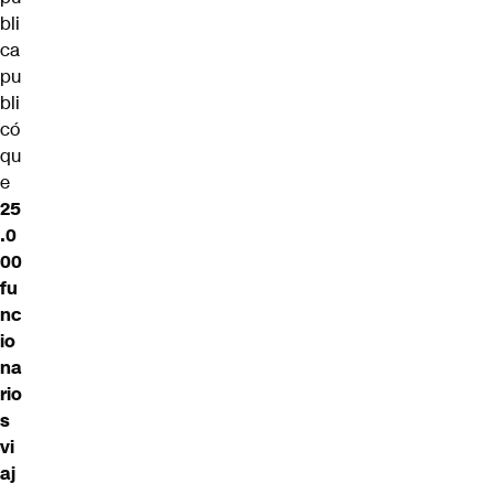
bli
ca
pu
bli
có
qu
e
25
.0
00
fu
nc
io
na
rio
s
vi
aj