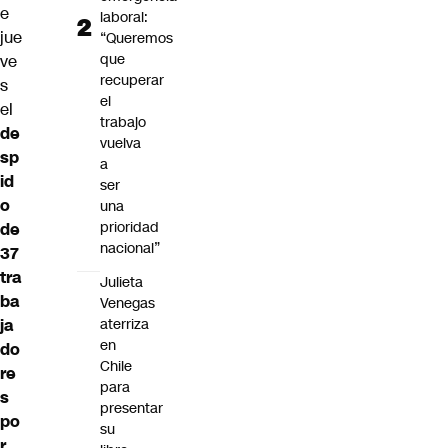
e
laboral:
jue
“Queremos
que
ve
recuperar
s
el
el
trabajo
de
vuelva
sp
a
id
ser
o
una
prioridad
de
nacional”
37
tra
Julieta
ba
Venegas
aterriza
ja
en
do
Chile
re
para
s
presentar
po
su
r