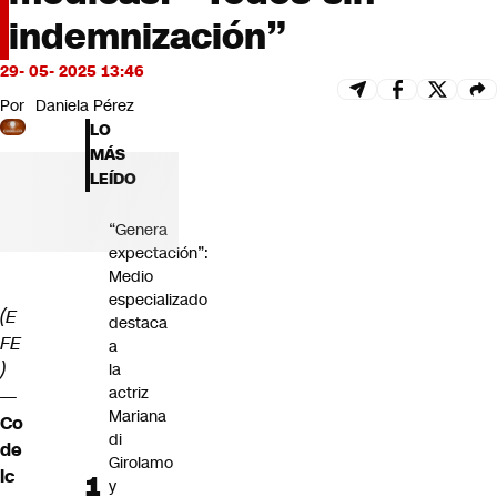
Futuro 360
indemnización”
Opinión
29- 05- 2025 13:46
Por
Daniela Pérez
LO
MÁS
LEÍDO
“Genera
expectación”:
Medio
especializado
(E
destaca
FE
a
)
la
actriz
—
Mariana
Co
di
de
Girolamo
lc
y