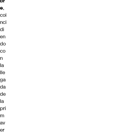
br
e
,
coi
nci
di
en
do
co
n
la
lle
ga
da
de
la
pri
m
av
er