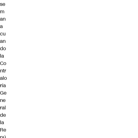
se
m
an
a
cu
an
do
la
Co
ntr
alo
ría
Ge
ne
ral
de
la
Re
pú