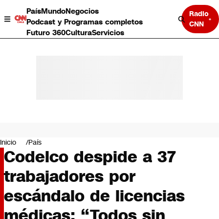
País
Mundo
Negocios
Radio
Podcast y Programas completos
CNN
Futuro 360
Cultura
Servicios
País
Mundo
Negocios
Inicio
País
Codelco despide a 37
Deportes
Programas completos
trabajadores por
Cultura
Servicios
escándalo de licencias
Bits
CNN Data
médicas: “Todos sin
CNN tiempo