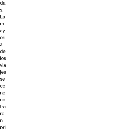
da
s.
La
m
ay
orí
a
de
los
via
jes
se
co
nc
en
tra
ro
n
pri