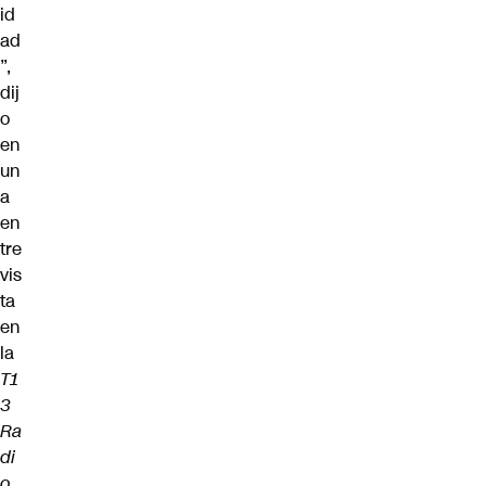
id
ad
”,
dij
o
en
un
a
en
tre
vis
ta
en
la
T1
3
Ra
di
o