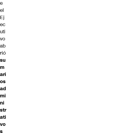
e
el
Ej
ec
uti
vo
ab
rió
su
m
ari
os
ad
mi
ni
str
ati
vo
s