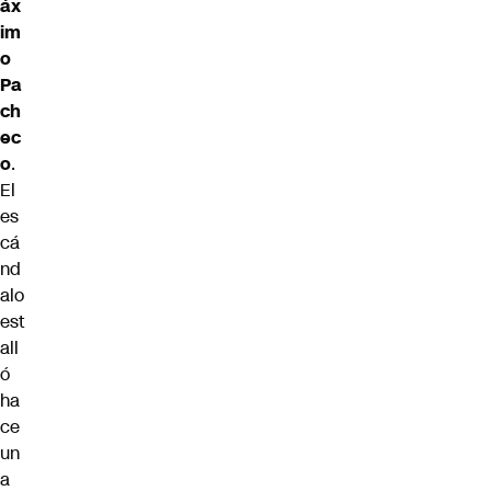
áx
im
o
Pa
ch
ec
o
.
El
es
cá
nd
alo
est
all
ó
ha
ce
un
a