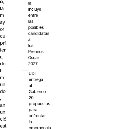
o
,
la
la
incluye
m
entre
las
ay
posibles
or
candidatas
cu
a
prí
los
fer
Premios
a
Oscar
de
2027
l
UDI
m
entrega
un
al
do
Gobierno
20
,
propuestas
an
para
un
enfrentar
ció
la
est
emergencia