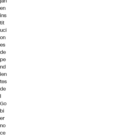
jan
en
ins
tit
uci
on
es
de
pe
nd
ien
tes
de
l
Go
bi
er
no
ce