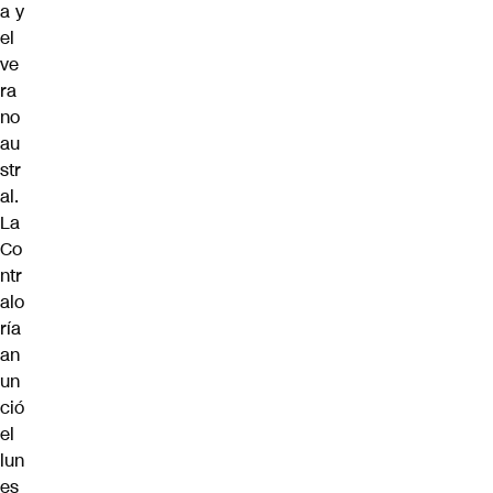
a y
el
ve
ra
no
au
str
al.
La
Co
ntr
alo
ría
an
un
ció
el
lun
es