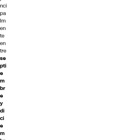
nci
pa
lm
en
te
en
tre
se
pti
e
m
br
e
y
di
ci
e
m