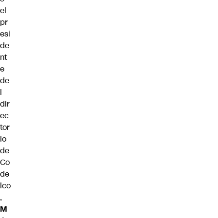
el
pr
esi
de
nt
e
de
l
dir
ec
tor
io
de
Co
de
lco
,
M