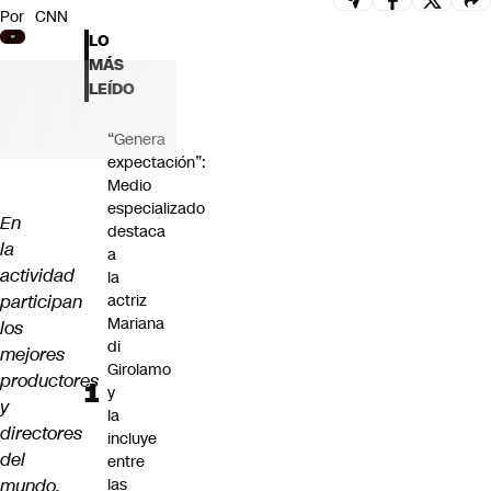
Por
CNN
Futuro 360
LO
Opinión
MÁS
LEÍDO
“Genera
expectación”:
Medio
especializado
En
destaca
la
a
actividad
la
participan
actriz
Mariana
los
di
mejores
Girolamo
productores
y
y
la
directores
incluye
del
entre
mundo.
las