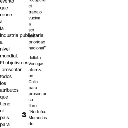
recuperar
evento
el
que
trabajo
reúne
vuelva
a
a
la
ser
industria publicitaria
una
a
prioridad
nacional”
nivel
mundial.
Julieta
El objetivo es
Venegas
presentar
aterriza
en
todos
Chile
los
para
atributos
presentar
que
su
tiene
libro
el
“Norteña.
país
Memorias
de
para