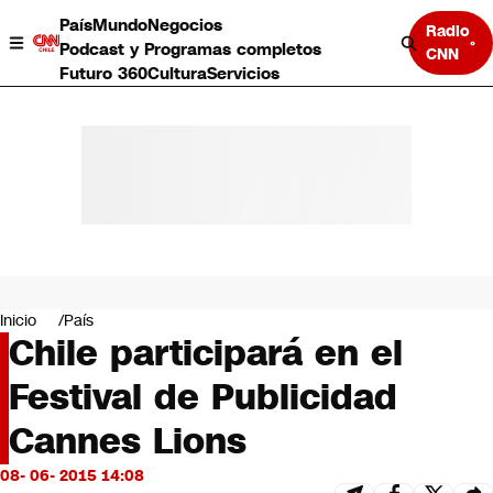
País
Mundo
Negocios
Radio
Podcast y Programas completos
CNN
Futuro 360
Cultura
Servicios
País
Mundo
Negocios
Inicio
País
Chile participará en el
Deportes
Programas completos
Festival de Publicidad
Cultura
Servicios
Cannes Lions
Bits
CNN Data
08- 06- 2015 14:08
CNN tiempo