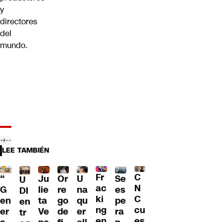
y
directores
del
mundo.
LEE TAMBIÉN
Fr
C
“
Ju
Or
U
Se
U
ac
N
G
lie
re
na
es
DI
ki
C
en
ta
go
qu
pe
en
ng
cu
er
Ve
de
er
ra
tr
en
es