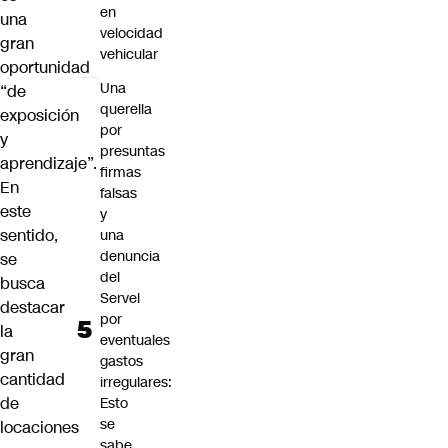
en
una
velocidad
gran
vehicular
oportunidad
Una
“de
querella
exposición
por
y
presuntas
aprendizaje”.
firmas
En
falsas
este
y
sentido,
una
denuncia
se
del
busca
Servel
destacar
por
la
eventuales
gran
gastos
cantidad
irregulares:
de
Esto
se
locaciones
sabe