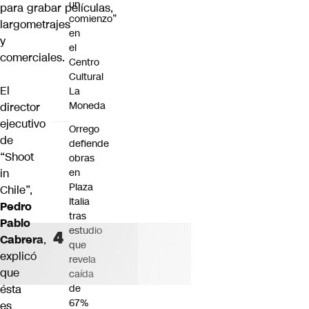
un
para grabar películas,
comienzo”
largometrajes
en
y
el
comerciales.
Centro
Cultural
El
La
Moneda
director
ejecutivo
Orrego
de
defiende
“Shoot
obras
in
en
Plaza
Chile”,
Italia
Pedro
tras
Pablo
estudio
Cabrera
,
que
explicó
revela
que
caída
ésta
de
67%
es