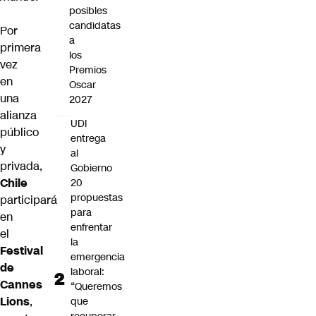
posibles
candidatas
Por
a
primera
los
vez
Premios
en
Oscar
una
2027
alianza
UDI
público
entrega
y
al
privada,
Gobierno
Chile
20
propuestas
participará
para
en
enfrentar
el
la
Festival
emergencia
de
laboral:
Cannes
“Queremos
Lions
,
que