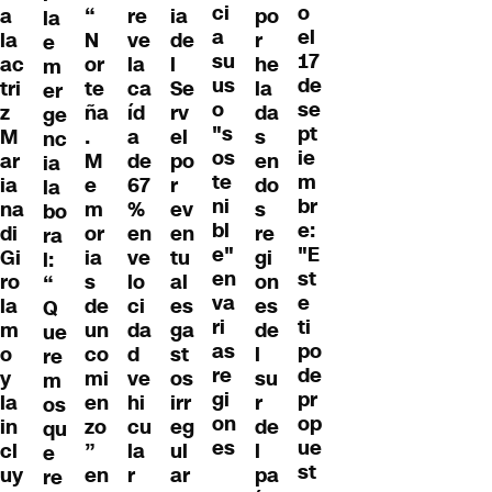
ci
o
a
“
re
ia
po
la
a
el
la
N
ve
de
r
e
su
17
ac
or
la
l
he
m
us
de
tri
te
ca
Se
la
er
o
se
z
ña
íd
rv
da
ge
"s
pt
M
.
a
el
s
nc
os
ie
ar
M
de
po
en
ia
te
m
ia
e
67
r
do
la
ni
br
na
m
%
ev
s
bo
bl
e:
di
or
en
en
re
ra
e"
"E
Gi
ia
ve
tu
gi
l:
en
st
ro
s
lo
al
on
“
va
e
la
de
ci
es
es
Q
ri
ti
m
un
da
ga
de
ue
as
po
o
co
d
st
l
re
re
de
y
mi
ve
os
su
m
gi
pr
la
en
hi
irr
r
os
on
op
in
zo
cu
eg
de
qu
es
ue
cl
”
la
ul
l
e
st
uy
en
r
ar
pa
re