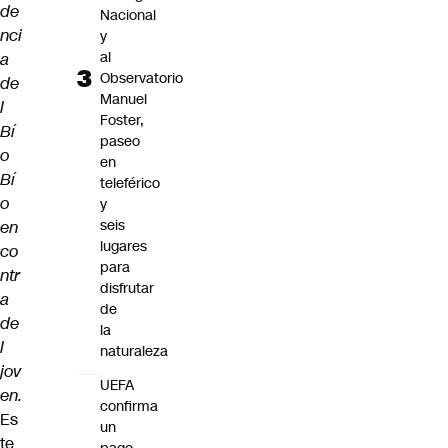
de
Nacional
nci
y
al
a
Observatorio
de
Manuel
l
Foster,
Bí
paseo
o
en
Bí
teleférico
o
y
seis
en
lugares
co
para
ntr
disfrutar
a
de
de
la
l
naturaleza
jov
UEFA
en.
confirma
Es
un
te