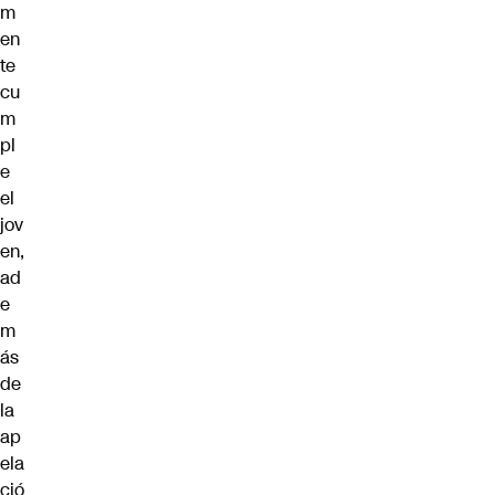
m
en
te
cu
m
pl
e
el
jov
en,
ad
e
m
ás
de
la
ap
ela
ció