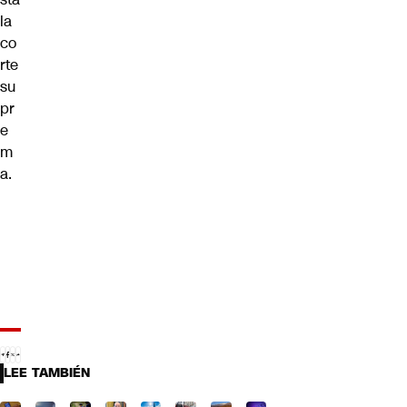
la
co
rte
su
pr
e
m
a.
LEE TAMBIÉN