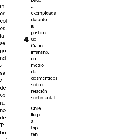
pago
mi
a
ér
exempleada
durante
col
la
es,
gestión
la
de
se
Gianni
gu
Infantino,
nd
en
a
medio
de
sal
desmentidos
a
sobre
de
relación
ve
sentimental
ra
Chile
no
llega
de
al
Tri
top
bu
ten