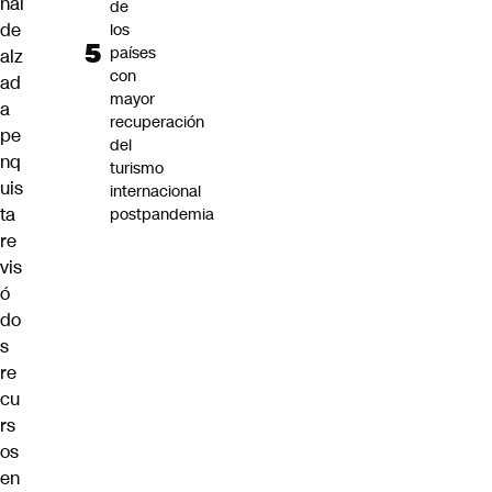
nal
de
de
los
países
alz
con
ad
mayor
a
recuperación
pe
del
nq
turismo
uis
internacional
ta
postpandemia
re
vis
ó
do
s
re
cu
rs
os
en