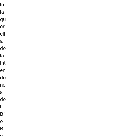
le
la
qu
er
ell
a
de
la
Int
en
de
nci
a
de
l
Bí
o
Bí
o