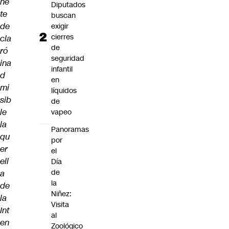
ñe
Diputados
te
buscan
de
exigir
cierres
cla
de
ró
seguridad
ina
infantil
d
en
mi
líquidos
sib
de
le
vapeo
la
Panoramas
qu
por
er
el
ell
Día
de
a
la
de
Niñez:
la
Visita
Int
al
en
Zoológico