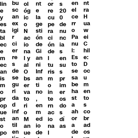
bu
nt
en
nt
lin
ol
or
s
sc
ra
el
e
e
óg
re
20
an
H
ce
la
y
ic
cu
0
ex
ua
rr
ge
es
o
pe
de
igi
w
o
sti
ta
N
ra
nu
r
ei
Pa
ón
bl
ac
ci
nc
ci
C
nu
de
ec
io
ón
ia
er
hil
l:
Gi
e
na
de
s
re
e:
Es
an
m
l y
l
en
s
D
to
ni
ec
al
tu
su
de
oc
se
Inf
an
O
ris
s
se
u
sa
an
is
bs
m
pr
gu
m
be
ti
m
er
o
im
ri
en
ha
no
o
va
in
er
da
to
st
,
pr
to
te
os
d
s
a
en
op
ri
rn
do
inf
co
ah
m
ue
o
ac
s
an
br
or
ed
st
M
io
dí
til
ad
a
io
o
an
na
as
en
os
de
de
po
ue
l