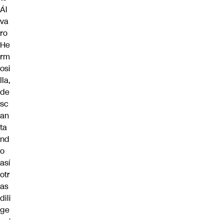
Ál
va
ro
He
rm
osi
lla,
de
sc
an
ta
nd
o
así
otr
as
dili
ge