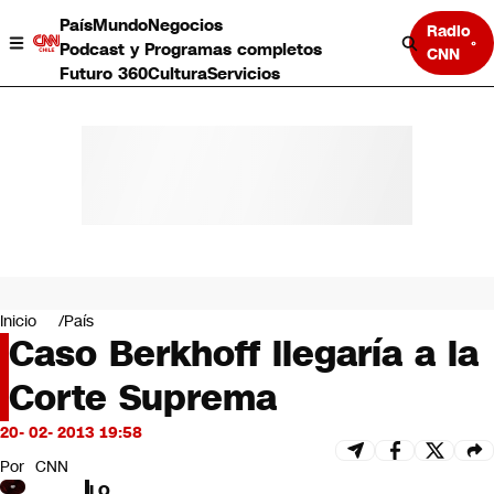
País
Mundo
Negocios
Radio
Podcast y Programas completos
CNN
Futuro 360
Cultura
Servicios
País
Mundo
Negocios
Inicio
País
Caso Berkhoff llegaría a la
Deportes
Programas completos
Corte Suprema
Cultura
Servicios
20- 02- 2013 19:58
Bits
CNN Data
Por
CNN
CNN tiempo
LO