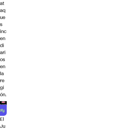
at
aq
ue
s
inc
en
di
ari
os
en
la
re
gi
ón.
El
Ju