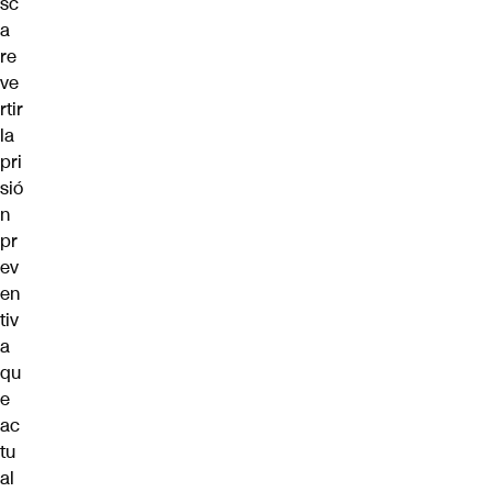
sc
a
re
ve
rtir
la
pri
sió
n
pr
ev
en
tiv
a
qu
e
ac
tu
al