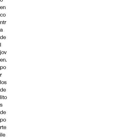
en
co
ntr
a
de
l
jov
en.
po
r
los
de
lito
s
de
po
rte
ile