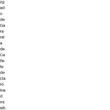
zg
ad
o
de
Ga
ra
ntí
a
de
Ca
ñe
te
de
cla
ró
ina
d
mi
sib