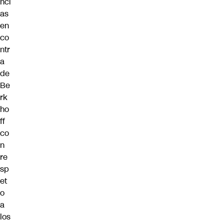
nci
as
en
co
ntr
a
de
Be
rk
ho
ff
co
n
re
sp
et
o
a
los