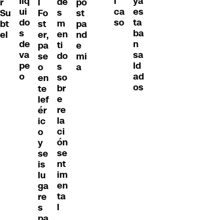
líq
ya
l
de
r
l
po
ui
es
ca
s
Su
Fo
st
do
ta
so
m
bt
st
pa
s
ba
en
el
er,
nd
de
n
ti
pa
e
va
sa
do
se
mi
pe
ld
s
o
a
o
ad
so
en
os
br
te
e
lef
re
ér
la
ic
ci
o
ón
y
se
se
nt
is
im
lu
en
ga
ta
re
l
s
pa