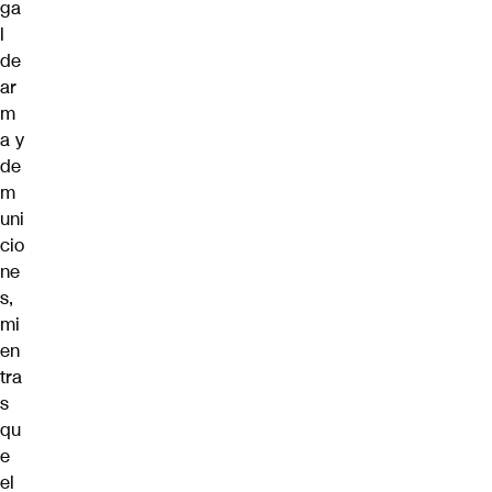
ga
l
de
ar
m
a y
de
m
uni
cio
ne
s,
mi
en
tra
s
qu
e
el