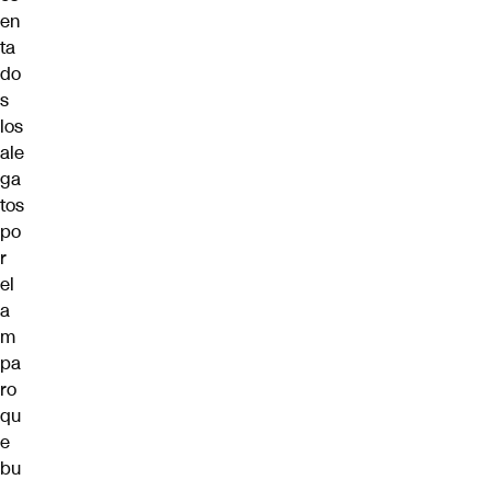
en
ta
do
s
los
ale
ga
tos
po
r
el
a
m
pa
ro
qu
e
bu