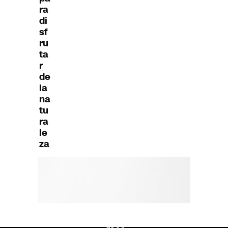
ra
di
sf
ru
ta
r
de
la
na
tu
ra
le
za