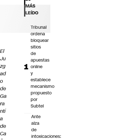
Futuro 360
MÁS
Opinión
LEÍDO
Tribunal
ordena
bloquear
sitios
El
de
Ju
apuestas
zg
online
ad
y
establece
o
mecanismo
de
propuesto
Ga
por
ra
Subtel
ntí
Ante
a
alza
de
de
Ca
intoxicaciones: