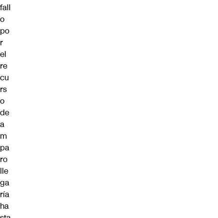
fall
o
po
r
el
re
cu
rs
o
de
a
m
pa
ro
lle
ga
ría
ha
sta