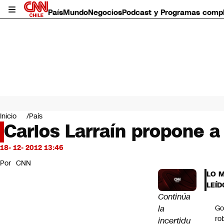
País
Mundo
Negocios
Podcast y Programas comp
País
Mundo
Inicio
País
Negocios
Carlos Larraín propone 
Deportes
Programas completos
18- 12- 2012 13:46
Cultura
Por
CNN
Servicios
LO 
Bits
LEÍD
CNN Data
Continúa
CNN tiempo
la
Go
Futuro 360
ro
incertidu
Opinión