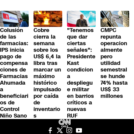
Colusión
Cobre
"Tenemos
CMPC
de las
cierra la
que dar
repunta
farmacias:
semana
ciertas
operacion
IPS inicia
sobre los
señales":
almente
pago de
US$ 6,4 la
Presidente
pero
compensa
libra tras
Kast
utilidad
ciones de
marcar un
condicion
semestral
Farmacias
máximo
a
se hunde
Ahumada
histórico
despliegu
74% hasta
a
impulsado
e militar
US$ 33
beneficiari
por caída
en barrios
millones
os de
de
críticos a
Control
inventario
nuevas
Niño Sano
s
RUF