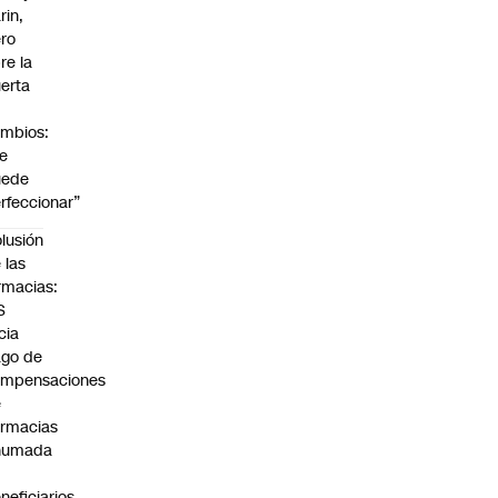
rin,
ro
re la
erta
mbios:
e
uede
rfeccionar”
lusión
 las
rmacias:
S
icia
go de
ompensaciones
e
rmacias
humada
neficiarios