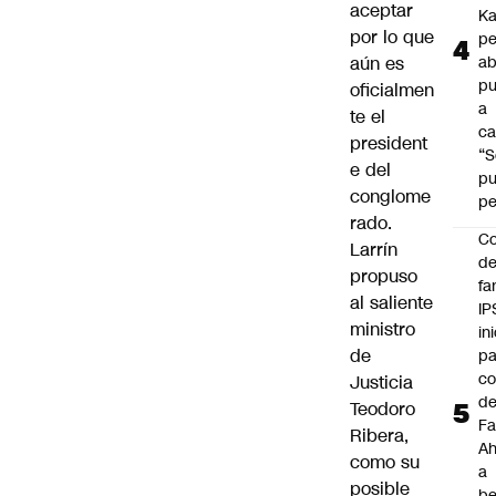
aceptar
Ka
por lo que
pe
aún es
ab
pu
oficialmen
a
te el
ca
president
“S
e del
p
conglome
pe
rado.
Co
Larrín
de
propuso
fa
al saliente
IP
ministro
in
de
pa
c
Justicia
d
Teodoro
Fa
Ribera,
A
como su
a
posible
be