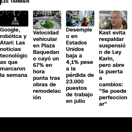
LEE TAMBIÉN
Google,
Desemple
Velocidad
Kast evita
robótica y
o en
vehicular
respaldar
Atari: Las
Estados
en Plaza
suspensió
noticias
Unidos
Baquedan
n de Ley
tecnológic
baja a
o cayó un
Karin,
as que
4,1% pese
67% en
pero abre
marcaron
a la
hora
la puerta
la semana
pérdida de
punta tras
a
23.000
obras de
cambios:
puestos
remodelac
“Se puede
de trabajo
ión
perfeccion
en julio
ar”