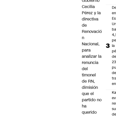
Gobierno
Cecilia
D
Pérez y la
e
Es
directiva
Un
de
ba
Renovació
4,
n
pe
Nacional,
la
para
pé
analizar la
d
2
renuncia
pu
del
d
timonel
tr
de RN,
en
dimisión
Ka
que el
ev
partido no
re
ha
su
querido
de