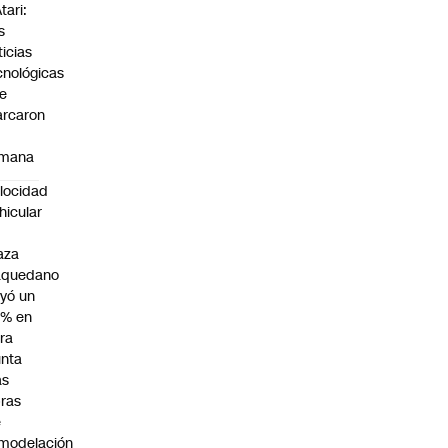
tari:
s
ticias
cnológicas
e
rcaron
mana
locidad
hicular
n
aza
aquedano
yó un
7% en
ra
nta
as
ras
e
modelación