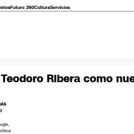
letos
Futuro 360
Cultura
Servicios
a Teodoro Ribera como nu
MÁS
O
ogle,
bótica