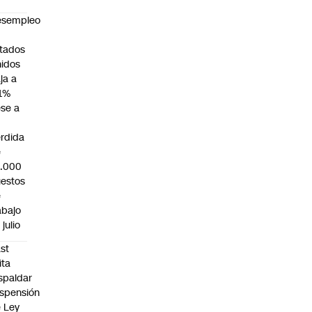
esempleo
n
tados
idos
ja a
1%
se a
rdida
e
3.000
estos
e
abajo
 julio
st
ita
spaldar
spensión
 Ley