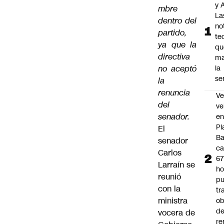
y A
mbre
La
dentro del
no
partido,
te
ya que la
qu
directiva
ma
no aceptó
la
se
la
renuncia
Ve
del
ve
senador.
e
Pl
El
B
senador
ca
Carlos
6
Larraín se
ho
reunió
pu
con la
tr
ministra
ob
d
vocera de
re