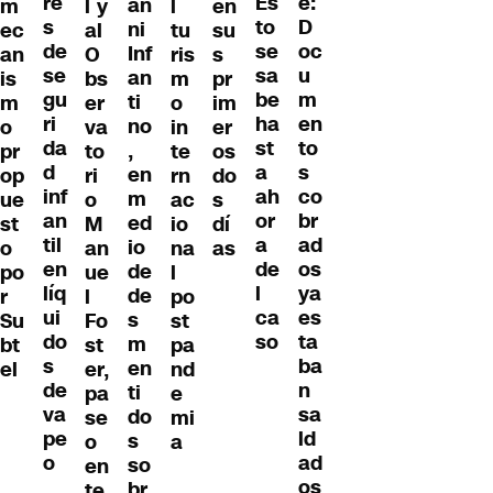
re
e:
Es
an
m
l y
l
en
s
D
to
ni
ec
al
tu
su
de
oc
se
Inf
an
O
ris
s
se
u
sa
an
is
bs
m
pr
gu
m
be
ti
m
er
o
im
ri
en
ha
no
o
va
in
er
da
to
st
,
pr
to
te
os
d
s
a
en
op
ri
rn
do
inf
co
ah
m
ue
o
ac
s
an
br
or
ed
st
M
io
dí
til
ad
a
io
o
an
na
as
en
os
de
de
po
ue
l
líq
ya
l
de
r
l
po
ui
es
ca
s
Su
Fo
st
do
ta
so
m
bt
st
pa
s
ba
en
el
er,
nd
de
n
ti
pa
e
va
sa
do
se
mi
pe
ld
s
o
a
o
ad
so
en
os
br
te