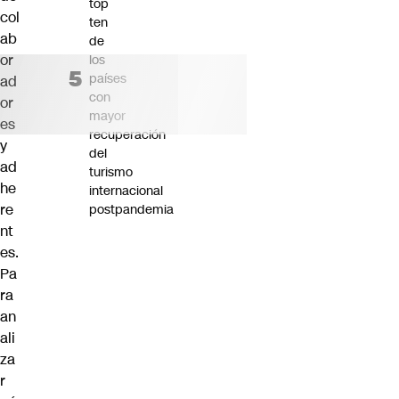
top
col
ten
ab
de
or
los
países
ad
con
or
mayor
es
recuperación
y
del
ad
turismo
he
internacional
re
postpandemia
nt
es.
Pa
ra
an
ali
za
r