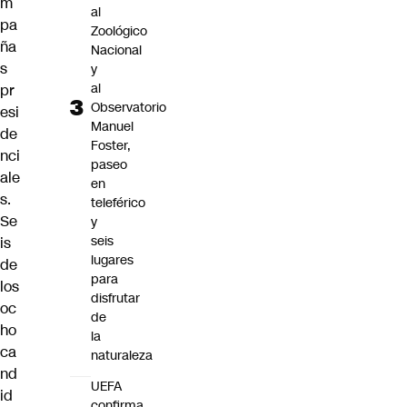
m
al
pa
Zoológico
ña
Nacional
s
y
al
pr
Observatorio
esi
Manuel
de
Foster,
nci
paseo
ale
en
s.
teleférico
Se
y
seis
is
lugares
de
para
los
disfrutar
oc
de
ho
la
ca
naturaleza
nd
UEFA
id
confirma