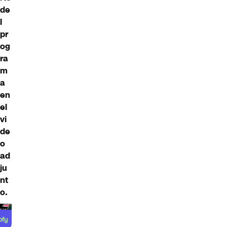
de
l
pr
og
ra
m
a
en
el
vi
de
o
ad
ju
nt
o.