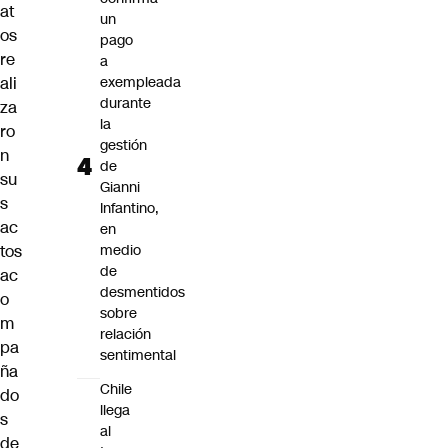
at
un
os
pago
re
a
ali
exempleada
durante
za
la
ro
gestión
n
de
su
Gianni
s
Infantino,
ac
en
tos
medio
de
ac
desmentidos
o
sobre
m
relación
pa
sentimental
ña
Chile
do
llega
s
al
de