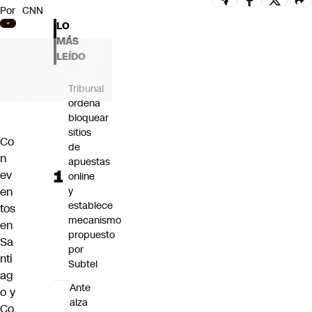
Por
CNN
Futuro 360
LO
Opinión
MÁS
LEÍDO
Tribunal
ordena
bloquear
sitios
Co
de
n
apuestas
ev
online
en
y
establece
tos
mecanismo
en
propuesto
Sa
por
nti
Subtel
ag
Ante
o y
alza
Co