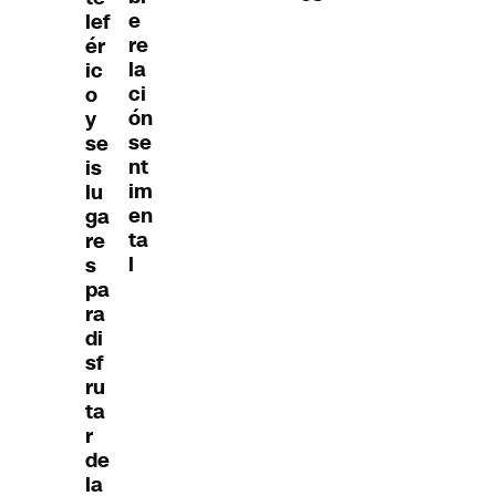
e
lef
re
ér
la
ic
ci
o
ón
y
se
se
nt
is
im
lu
en
ga
ta
re
l
s
pa
ra
di
sf
ru
ta
r
de
la