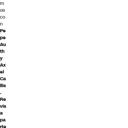
m
os
co
n
Pe
pe
Au
th
y
Ax
el
Ca
llis
.
Re
vis
a
pa
rte