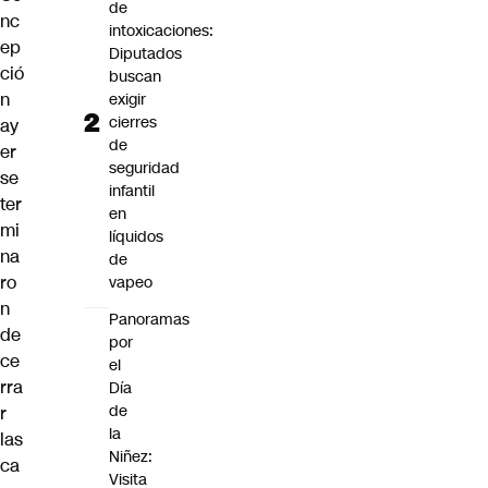
de
nc
intoxicaciones:
ep
Diputados
ció
buscan
n
exigir
cierres
ay
de
er
seguridad
se
infantil
ter
en
mi
líquidos
na
de
ro
vapeo
n
Panoramas
de
por
ce
el
rra
Día
de
r
la
las
Niñez:
ca
Visita