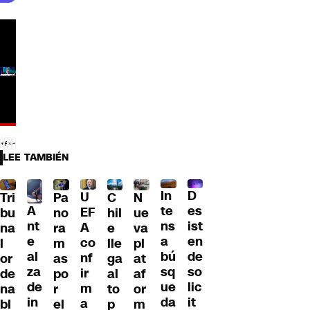
LEE TAMBIÉN
D
In
U
Tri
Pa
C
N
A
es
te
EF
bu
no
hil
ue
nt
ist
ns
A
na
ra
e
va
e
en
a
co
l
m
lle
pl
al
de
bú
nf
or
as
ga
at
za
so
sq
ir
de
po
al
af
de
lic
ue
m
na
r
to
or
in
it
da
a
bl
el
p
m