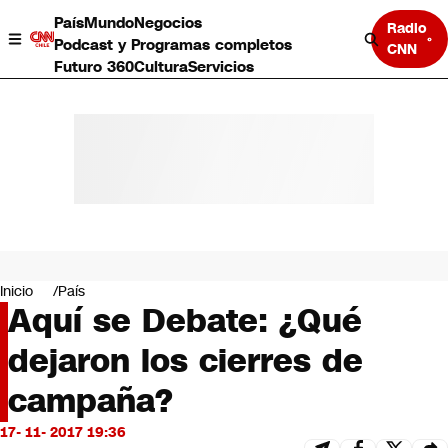
País
Mundo
Negocios
Radio
Podcast y Programas completos
CNN
Futuro 360
Cultura
Servicios
País
Mundo
Negocios
Inicio
País
Aquí se Debate: ¿Qué
Deportes
Programas completos
dejaron los cierres de
Cultura
Servicios
campaña?
Bits
CNN Data
17- 11- 2017 19:36
CNN tiempo