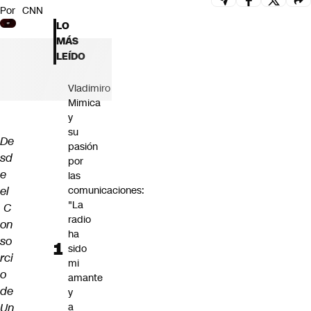
Por
CNN
Futuro 360
LO
Opinión
MÁS
LEÍDO
Vladimiro
Mimica
y
su
De
pasión
sd
por
e
las
el
comunicaciones:
"La
C
radio
on
ha
so
sido
rci
mi
o
amante
de
y
Un
a