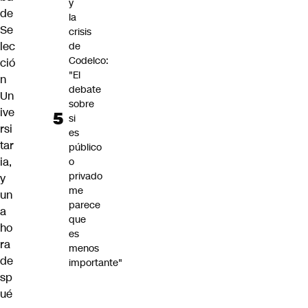
y
de
la
Se
crisis
lec
de
Codelco:
ció
"El
n
debate
Un
sobre
ive
si
rsi
es
tar
público
ia,
o
privado
y
me
un
parece
a
que
ho
es
ra
menos
de
importante"
sp
ué