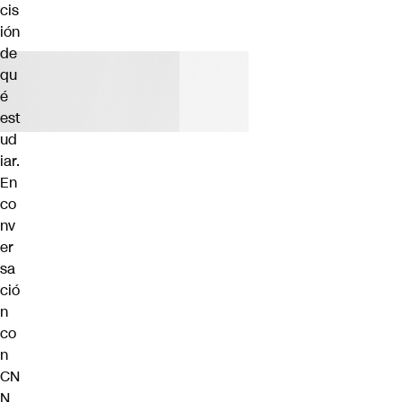
cis
ión
de
qu
é
est
ud
iar.
En
co
nv
er
sa
ció
n
co
n
CN
N