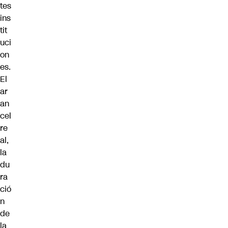
tes
ins
tit
uci
on
es.
El
ar
an
cel
re
al,
la
du
ra
ció
n
de
la