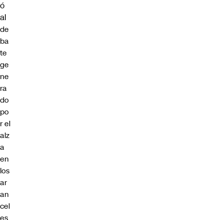
ó
al
de
ba
te
ge
ne
ra
do
po
r el
alz
a
en
los
ar
an
cel
es