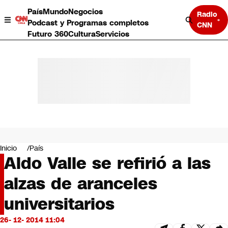
País
Mundo
Negocios
Radio
Podcast y Programas completos
CNN
Futuro 360
Cultura
Servicios
País
Mundo
Negocios
Inicio
País
Aldo Valle se refirió a las
Deportes
Programas completos
alzas de aranceles
Cultura
Servicios
universitarios
Bits
CNN Data
26- 12- 2014 11:04
CNN tiempo