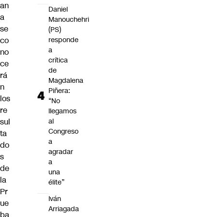
an
Daniel
a
Manouchehri
se
(PS)
co
responde
a
no
crítica
ce
de
rá
Magdalena
n
Piñera:
los
“No
re
llegamos
sul
al
Congreso
ta
a
do
agradar
s
a
de
una
la
élite”
Pr
Iván
ue
Arriagada
ba