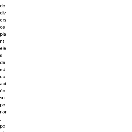
de
div
ers
os
pla
nt
ele
s
de
ed
uc
aci
ón
su
pe
rior
,
po