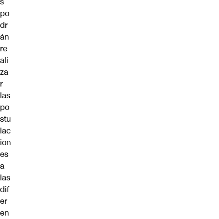
s
po
dr
án
re
ali
za
r
las
po
stu
lac
ion
es
a
las
dif
er
en