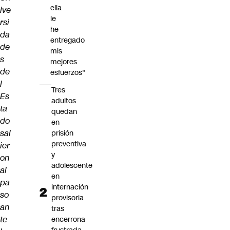
ella
ive
le
rsi
he
da
entregado
de
mis
s
mejores
de
esfuerzos"
l
Tres
Es
adultos
ta
quedan
do
en
sal
prisión
preventiva
ier
y
on
adolescente
al
en
pa
internación
so
provisoria
an
tras
te
encerrona