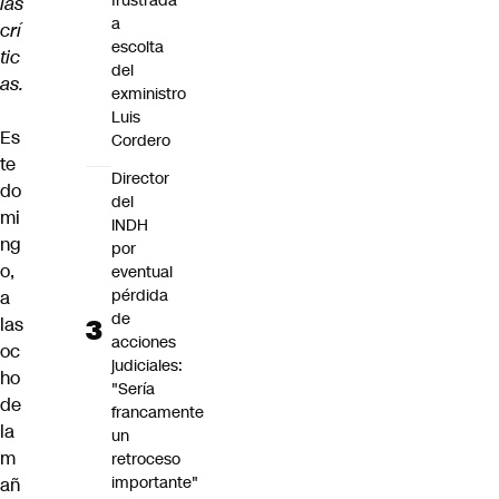
frustrada
las
a
crí
escolta
tic
del
as.
exministro
Luis
Es
Cordero
te
Director
do
del
mi
INDH
ng
por
o,
eventual
pérdida
a
de
las
acciones
oc
judiciales:
ho
"Sería
de
francamente
la
un
m
retroceso
importante"
añ