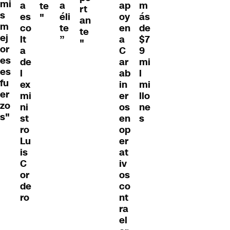
mi
a
a
ap
m
te
rt
s
es
éli
oy
ás
"
an
m
co
te
en
de
te
ej
lt
”
a
$7
"
or
a
C
9
es
de
ar
mi
es
l
ab
l
fu
ex
in
mi
er
mi
er
llo
zo
ni
os
ne
s"
st
en
s
ro
op
Lu
er
is
at
C
iv
or
os
de
co
ro
nt
ra
el