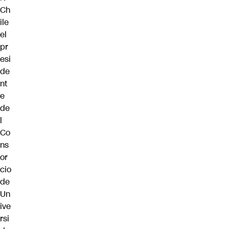
Ch
ile
el
pr
esi
de
nt
e
de
l
Co
ns
or
cio
de
Un
ive
rsi