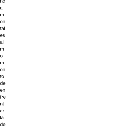
nd
a
m
en
tal
es
al
m
o
m
en
to
de
en
fre
nt
ar
la
de