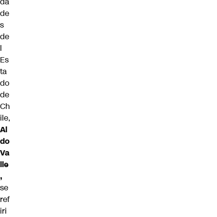
da
de
s
de
l
Es
ta
do
de
Ch
ile,
Al
do
Va
lle
,
se
ref
iri