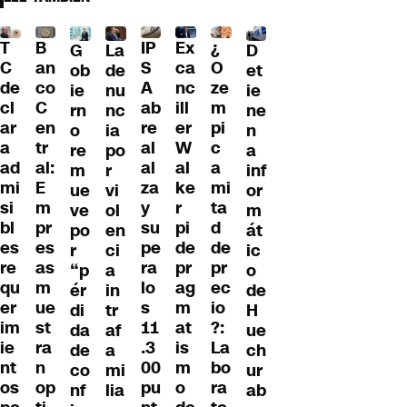
T
B
IP
Ex
¿
G
La
D
C
an
S
ca
O
ob
de
et
de
co
A
nc
ze
ie
nu
ie
cl
C
ab
ill
m
rn
nc
ne
ar
en
re
er
pi
o
ia
n
a
tr
al
W
c
re
po
a
ad
al:
al
al
a
m
r
inf
mi
E
za
ke
mi
ue
vi
or
si
m
y
r
ta
ve
ol
m
bl
pr
su
pi
d
po
en
át
es
es
pe
de
de
r
ci
ic
re
as
ra
pr
pr
“p
a
o
qu
m
lo
ag
ec
ér
in
de
er
ue
s
m
io
di
tr
H
im
st
11
at
?:
da
af
ue
ie
ra
.3
is
La
de
a
ch
nt
n
00
m
bo
co
mi
ur
os
op
pu
o
ra
nf
lia
ab