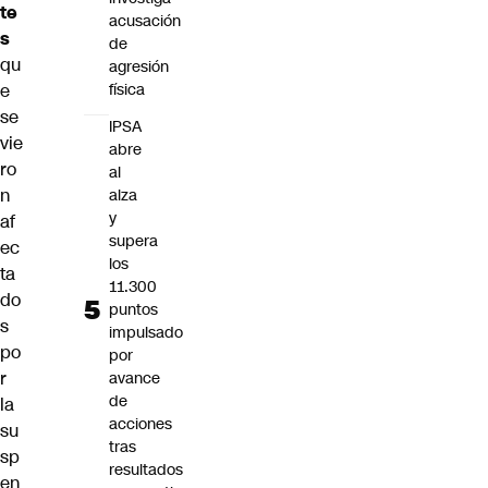
te
acusación
s
de
qu
agresión
e
física
se
IPSA
vie
abre
ro
al
n
alza
y
af
supera
ec
los
ta
11.300
do
puntos
s
impulsado
po
por
r
avance
de
la
acciones
su
tras
sp
resultados
en