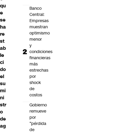
qu
Banco
e
Central:
se
Empresas
ha
muestran
optimismo
re
menor
st
y
ab
condiciones
le
financieras
ci
más
do
estrechas
el
por
shock
su
de
mi
costos
ni
str
Gobierno
remueve
o
por
de
“pérdida
ag
de