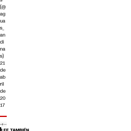
(@
ag
ua
s_
an
di
na
s)
21
de
ab
ril
de
20
17
LEE TAMBIÉN