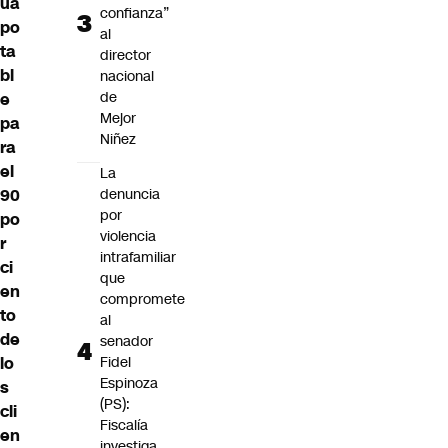
ua
confianza”
po
al
ta
director
bl
nacional
de
e
Mejor
pa
Niñez
ra
el
La
90
denuncia
por
po
violencia
r
intrafamiliar
ci
que
en
compromete
to
al
de
senador
lo
Fidel
Espinoza
s
(PS):
cli
Fiscalía
en
investiga