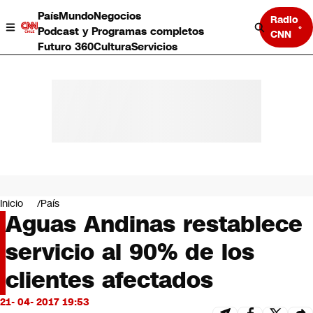
País
Mundo
Negocios
Radio
Podcast y Programas completos
CNN
Futuro 360
Cultura
Servicios
País
Mundo
Negocios
Inicio
País
Aguas Andinas restablece
Deportes
Programas completos
servicio al 90% de los
Cultura
Servicios
clientes afectados
Bits
CNN Data
21- 04- 2017 19:53
CNN tiempo