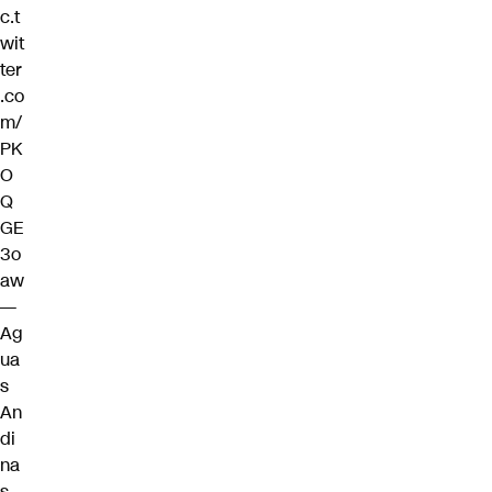
c.t
wit
ter
.co
m/
PK
O
Q
GE
3o
aw
—
Ag
ua
s
An
di
na
s