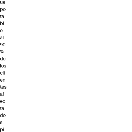
ua
po
ta
bl
e
al
90
%
de
los
cli
en
tes
af
ec
ta
do
s.
pi