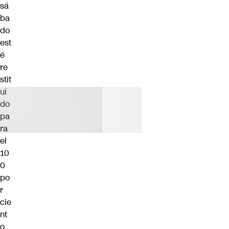
sá
ba
do
est
é
re
stit
uí
do
pa
ra
el
10
0
po
r
cie
nt
o