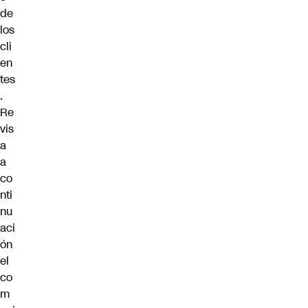
de
los
cli
en
tes
.
Re
vis
a
a
co
nti
nu
aci
ón
el
co
m