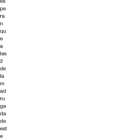
es
pe
ra
n
qu
e
a
las
2
de
la
m
ad
ru
ga
da
de
est
e