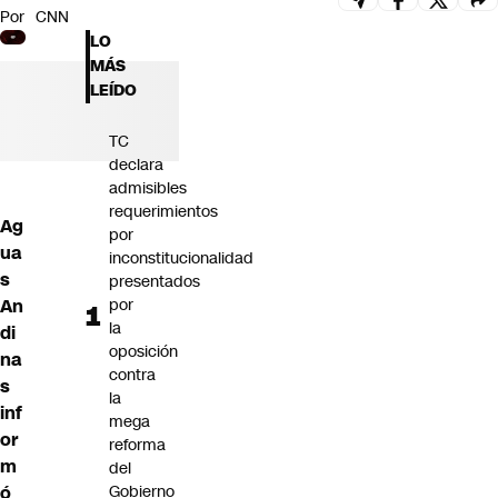
Por
CNN
Futuro 360
LO
Opinión
MÁS
LEÍDO
TC
declara
admisibles
requerimientos
Ag
por
ua
inconstitucionalidad
s
presentados
An
por
la
di
oposición
na
contra
s
la
inf
mega
or
reforma
m
del
ó
Gobierno