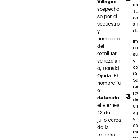
Villegas
,
an
sospecho
TC
so por el
co
secuestro
a 
y
de
homicidio
Ir
del
e
exmilitar
su
venezolan
y
co
o, Ronald
Co
Ojeda. El
S
hombre fu
re
e
re
detenido
d
el viernes
e
12 de
ag
y
julio cerca
co
de la
mu
frontera