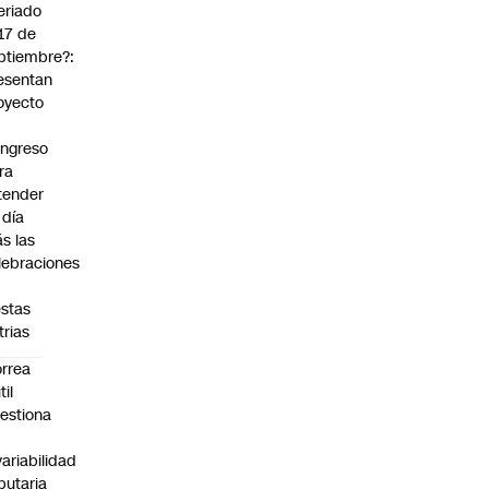
eriado
 17 de
ptiembre?:
esentan
oyecto
ngreso
ra
tender
 día
s las
lebraciones
estas
trias
rrea
til
estiona
variabilidad
ibutaria