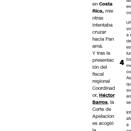
la
en
Costa
en
Rica,
mie
co
ntras
U
intentaba
vo
cruzar
a 
hacia Pan
d
amá.
es
Y tras la
lu
tr
presentac
m
ión del
co
fiscal
As
regional
q
Coordinad
su
or,
Héctor
e
Barros
, la
se
Corte de
In
Apelacion
at
es acogió
a
la
ca