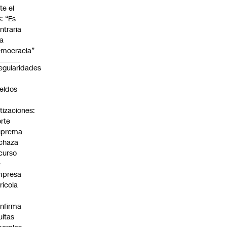
te el
: “Es
ntraria
la
mocracia”
regularidades
n
eldos
tizaciones:
rte
uprema
chaza
curso
e
mpresa
rícola
nfirma
ltas