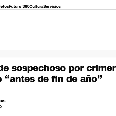
letos
Futuro 360
Cultura
Servicios
de sospechoso por crimen 
e “antes de fin de año”
MÁS
O