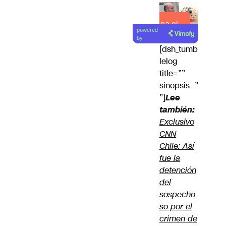
Lea el
powered
artículo
by
[dsh_tumb
lelog
title=””
sinopsis=”
”]
Lee
también:
Exclusivo
CNN
Chile: Así
fue la
detención
del
sospecho
so por el
crimen de