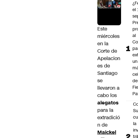
¿F
el
se
Pr
Este
pr
al
miércoles
Co
en la
pa
Corte de
ex
Apelacion
un
es de
má
Santiago
ce
se
de
Fi
llevaron a
Pa
cabo los
alegatos
Co
para la
Su
extradició
cu
la
n de
in
Maickel
tr