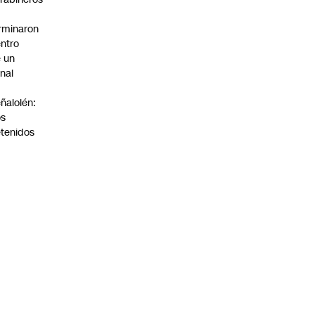
rminaron
ntro
 un
nal
n
ñalolén:
os
tenidos