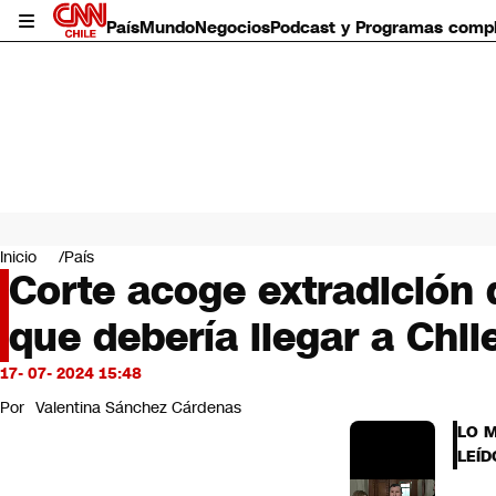
País
Mundo
Negocios
Podcast y Programas comp
País
Mundo
Inicio
País
Negocios
Corte acoge extradición 
Deportes
que debería llegar a Chil
Programas completos
Cultura
Servicios
17- 07- 2024 15:48
Bits
Por
Valentina Sánchez Cárdenas
CNN Data
LO 
CNN tiempo
LEÍD
Futuro 360
Opinión