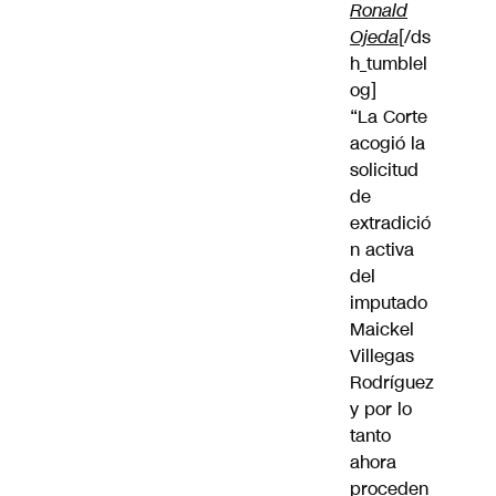
Ronald
Ojeda
[/ds
h_tumblel
og]
“La Corte
acogió la
solicitud
de
extradició
n activa
del
imputado
Maickel
Villegas
Rodríguez
y por lo
tanto
ahora
proceden