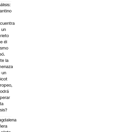
álisis:
fantino
cuentra
 un
rieto
e él
ismo
eó.
te la
menaza
 un
icot
ropeo,
odrá
perar
ta
isis?
agdalena
ñera