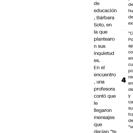
de
de
educación
h
de
, Bárbara
ex
Soto, en
la que
“C
plantearo
Po
n sus
ap
co
inquietud
e
es.
cu
En el
po
encuentro
re
, una
en
profesora
de
contó que
y
ca
le
su
llegaron
tr
mensajes
d
que
"v
decían “te