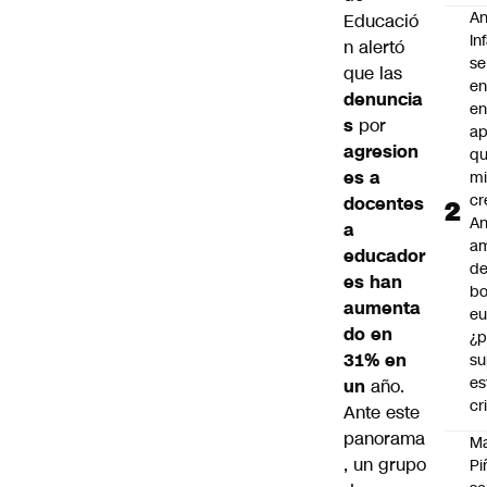
An
Educació
In
n alertó
se
que las
en
denuncia
en
s
por
ap
agresion
qu
es a
m
cr
docentes
An
a
a
educador
de
es han
bo
aumenta
eu
do en
¿p
31% en
su
es
un
año.
cr
Ante este
panorama
M
, un grupo
Pi