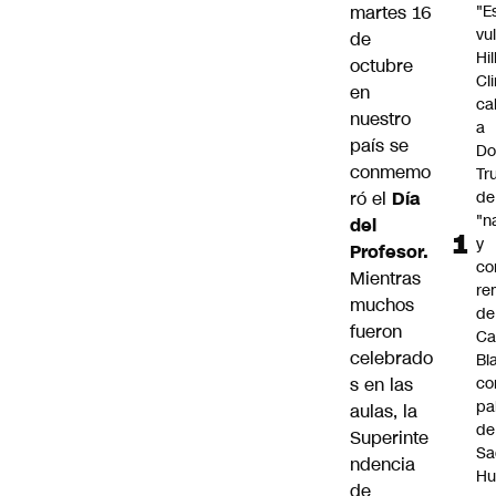
martes 16
"E
vu
de
Hil
octubre
Cl
en
cal
nuestro
a
país se
Do
conmemo
Tr
ró el
Día
de
"n
del
y
Profesor.
co
Mientras
re
muchos
de
fueron
Ca
celebrado
Bl
s en las
co
pa
aulas, la
de
Superinte
S
ndencia
Hu
de