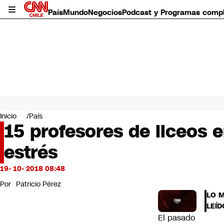
País
Mundo
Negocios
Podcast y Programas comp
País
Mundo
Inicio
País
Negocios
15 profesores de liceos 
Deportes
estrés
Programas completos
Cultura
Servicios
19- 10- 2018 08:48
Bits
Por
Patricio Pérez
CNN Data
LO 
CNN tiempo
LEÍD
Futuro 360
El pasado
Opinión