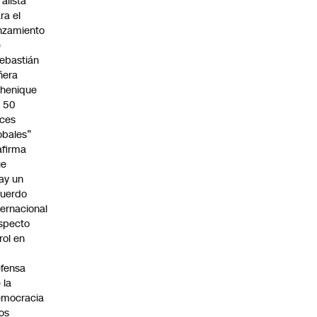
 alista
ra el
nzamiento
e
ebastián
ñera
henique
 50
ces
obales”
afirma
ue
ay un
uerdo
ternacional
specto
 rol en
fensa
 la
emocracia
los