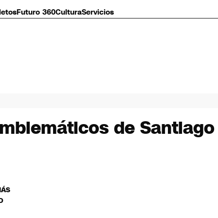
letos
Futuro 360
Cultura
Servicios
emblemáticos de Santiago 
MÁS
O