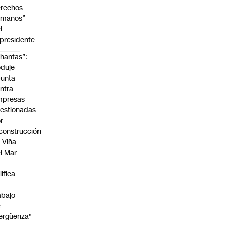
rechos
umanos”
l
presidente
hantas”:
duje
unta
ntra
mpresas
estionadas
r
construcción
 Viña
l Mar
lifica
abajo
e
ergüenza"