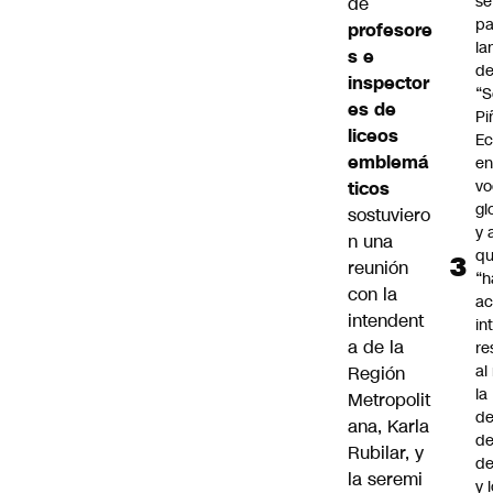
se
de
pa
profesore
la
s e
d
inspector
“S
es de
Pi
liceos
Ec
emblemá
en
vo
ticos
gl
sostuviero
y 
n una
q
reunión
“h
con la
ac
intendent
in
a de la
re
al
Región
la
Metropolit
de
ana, Karla
de
Rubilar, y
d
la seremi
y 