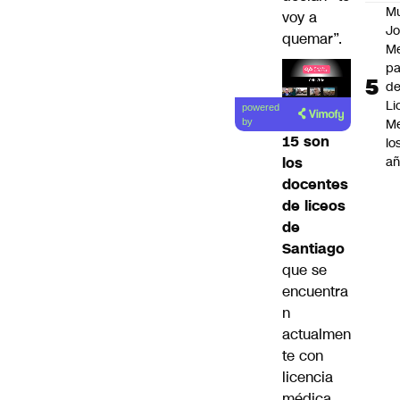
M
voy a
Jo
quemar”.
Me
p
d
Lea el
Li
powered
artículo
Me
by
15 son
lo
añ
los
docentes
de liceos
de
Santiago
que se
encuentra
n
actualmen
te con
licencia
médica