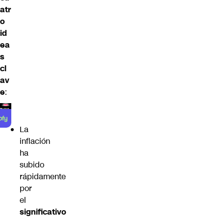
atr
o
id
ea
s
cl
av
e
:
La
inflación
ha
subido
rápidamente
por
el
significativo