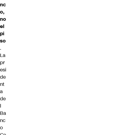
nc
o,
no
el
pi
so
.
La
pr
esi
de
nt
a
de
l
Ba
nc
o
Ce