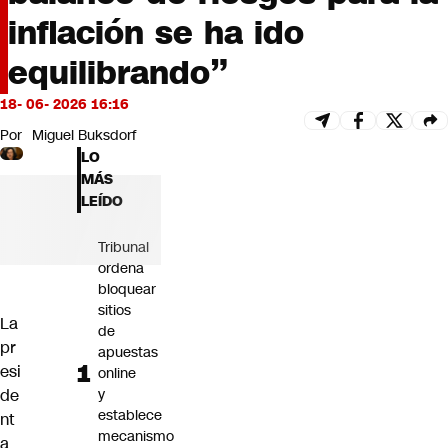
Futuro 360
inflación se ha ido
Opinión
equilibrando”
18- 06- 2026 16:16
Por
Miguel Buksdorf
LO
MÁS
LEÍDO
Tribunal
ordena
bloquear
sitios
La
de
pr
apuestas
esi
online
de
y
establece
nt
mecanismo
a