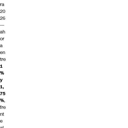
ra
20
26
—
ah
or
a
en
tre
1
%
y
1,
75
%
,
fre
nt
e
al