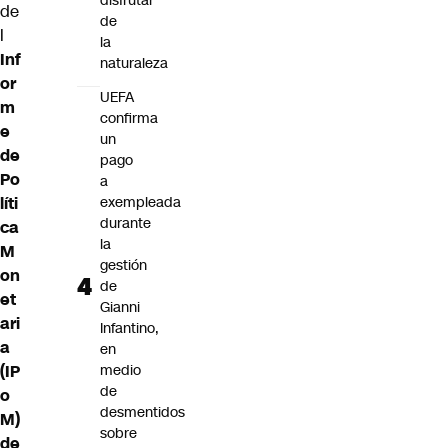
disfrutar
de
de
l
la
Inf
naturaleza
or
UEFA
m
confirma
e
un
de
pago
Po
a
líti
exempleada
durante
ca
la
M
gestión
on
de
et
Gianni
ari
Infantino,
a
en
(IP
medio
de
o
desmentidos
M)
sobre
de