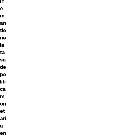
m
o
m
an
tie
ne
la
ta
sa
de
po
líti
ca
m
on
et
ari
a
en