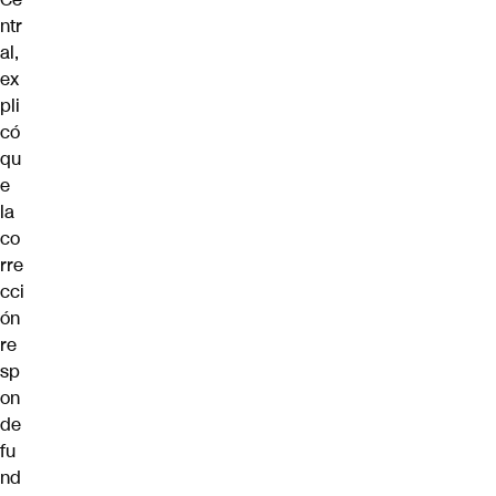
ntr
al,
ex
pli
có
qu
e
la
co
rre
cci
ón
re
sp
on
de
fu
nd