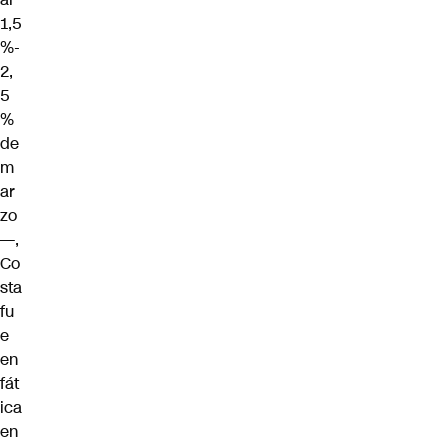
1,5
%-
2,
5
%
de
m
ar
zo
—,
Co
sta
fu
e
en
fát
ica
en