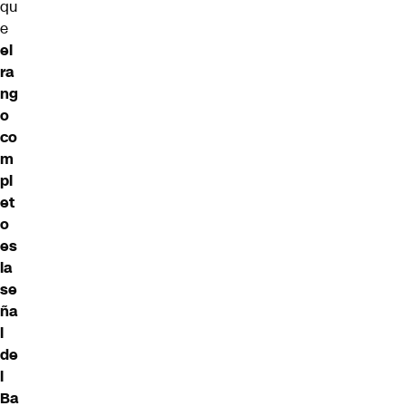
qu
e
el
ra
ng
o
co
m
pl
et
o
es
la
se
ña
l
de
l
Ba