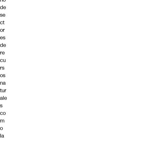
de
se
ct
or
es
de
re
cu
rs
os
na
tur
ale
s
co
m
o
la