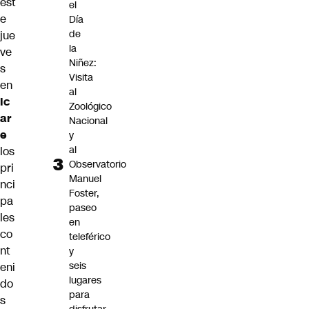
est
el
e
Día
de
jue
la
ve
Niñez:
s
Visita
en
al
Ic
Zoológico
ar
Nacional
e
y
al
los
Observatorio
pri
Manuel
nci
Foster,
pa
paseo
les
en
co
teleférico
nt
y
seis
eni
lugares
do
para
s