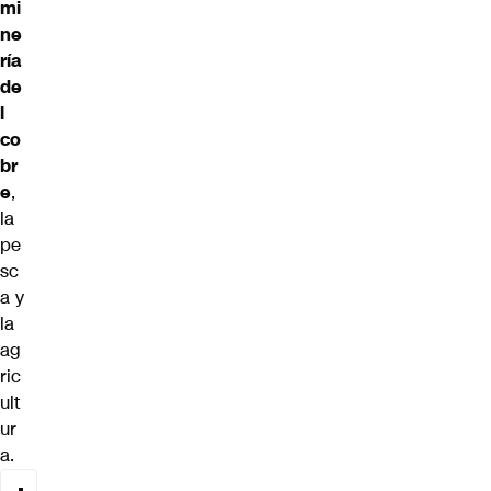
mi
ne
ría
de
l
co
br
e
,
la
pe
sc
a y
la
ag
ric
ult
ur
a.