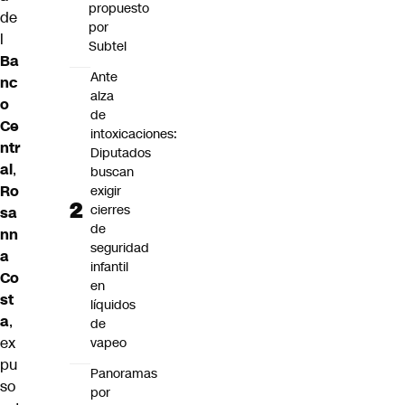
propuesto
de
por
l
Subtel
Ba
Ante
nc
alza
o
de
Ce
intoxicaciones:
ntr
Diputados
al
,
buscan
Ro
exigir
cierres
sa
de
nn
seguridad
a
infantil
Co
en
st
líquidos
a
,
de
ex
vapeo
pu
Panoramas
so
por