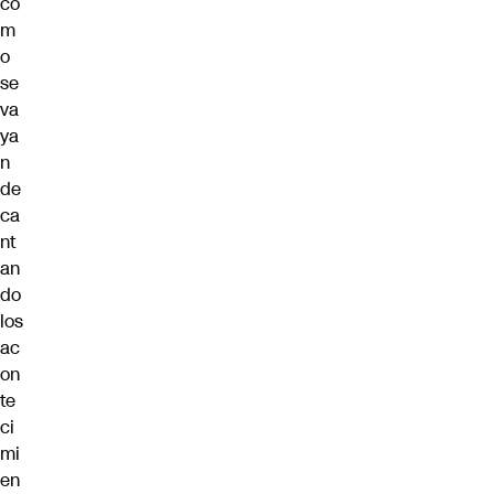
có
m
o
se
va
ya
n
de
ca
nt
an
do
los
ac
on
te
ci
mi
en