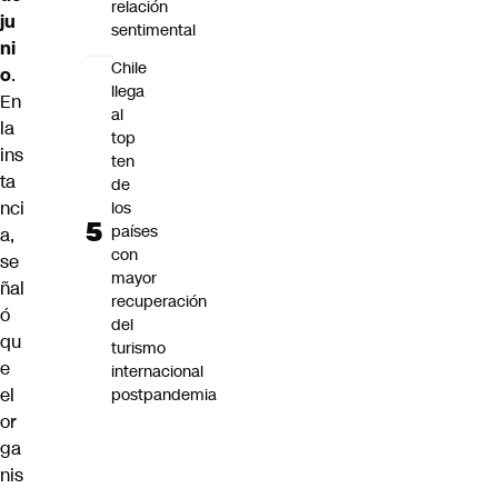
relación
ju
sentimental
ni
Chile
o
.
llega
En
al
la
top
ins
ten
ta
de
nci
los
países
a,
con
se
mayor
ñal
recuperación
ó
del
qu
turismo
e
internacional
el
postpandemia
or
ga
nis