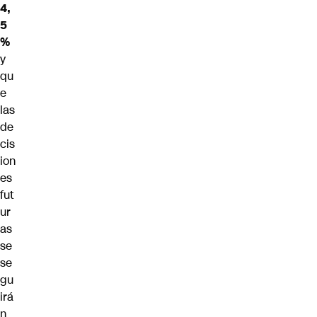
4,
5
%
y
qu
e
las
de
cis
ion
es
fut
ur
as
se
se
gu
irá
n