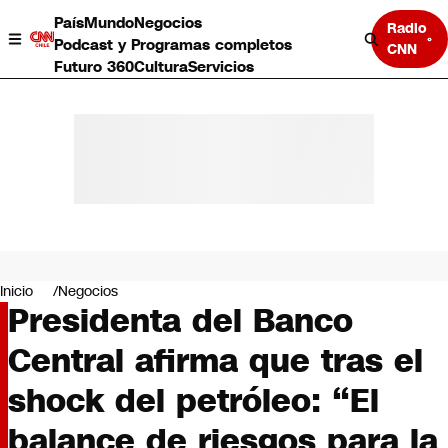
País
Mundo
Negocios
Radio
Podcast y Programas completos
CNN
Futuro 360
Cultura
Servicios
País
Mundo
Negocios
Inicio
Negocios
Presidenta del Banco
Deportes
Programas completos
Central afirma que tras el
Cultura
Servicios
shock del petróleo: “El
Bits
CNN Data
balance de riesgos para la
CNN tiempo