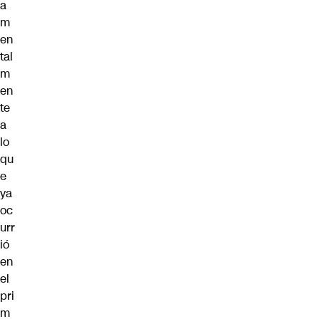
a
m
en
tal
m
en
te
a
lo
qu
e
ya
oc
urr
ió
en
el
pri
m