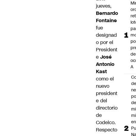
Mi
jueves,
or
Bernardo
ret
Fontaine
lo
fue
pa
designad
mo
po
o por el
pr
President
de
e
José
oc
Antonio
A
Kast
Co
como el
de
nuevo
ne
president
po
e del
de
directorio
mi
de
mi
e
Codelco.
Pu
Respecto
Na