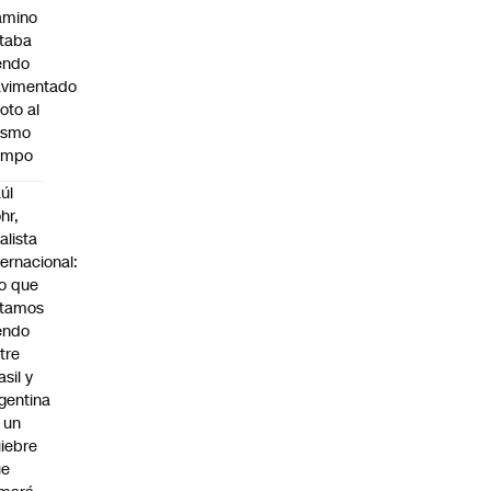
amino
taba
endo
avimentado
roto al
ismo
empo
úl
hr,
alista
ternacional:
o que
stamos
endo
tre
asil y
gentina
 un
iebre
ue