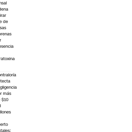
nsal
dena
irar
te de
sas
renas
r
esencia
ratoxina
ntraloría
tecta
gligencia
r más
 $10
l
llones
n
erto
tales: