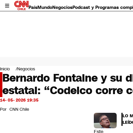
País
Mundo
Negocios
Podcast y Programas comp
País
Mundo
Inicio
Negocios
Negocios
Bernardo Fontaine y su d
Deportes
estatal: “Codelco corre
Programas completos
Cultura
Servicios
14- 05- 2026 19:35
Bits
Por
CNN Chile
CNN Data
LO 
CNN tiempo
LEÍD
Futuro 360
Este
Opinión