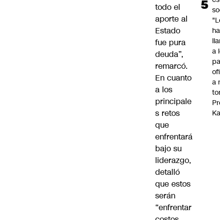
todo el
so
aporte al
"L
Estado
ha
ll
fue pura
a 
deuda”,
pa
remarcó.
of
En cuanto
a 
a los
to
principale
Pr
s retos
Ka
que
enfrentará
bajo su
liderazgo,
detalló
que estos
serán
“enfrentar
costos