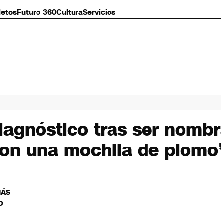
letos
Futuro 360
Cultura
Servicios
iagnóstico tras ser nombr
 con una mochila de plomo
MÁS
O