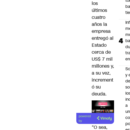
t
los
ba
últimos
ti
cuatro
In
años la
m
empresa
m
entregó al
ba
Estado
du
cerca de
tr
US$ 7 mil
en
millones y,
Sc
a su vez,
y 
increment
d
ó su
so
lo
deuda.
in
a
un
Lea el
powered
c
artículo
by
po
“O sea,
es