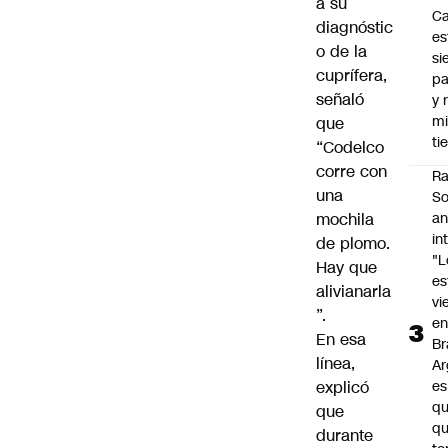
a su
C
diagnóstic
es
o de la
si
cuprífera,
p
señaló
y 
m
que
ti
“Codelco
corre con
Ra
una
So
mochila
an
in
de plomo.
"L
Hay que
e
alivianarla
vi
”.
en
En esa
Br
línea,
Ar
explicó
es
qu
que
q
durante