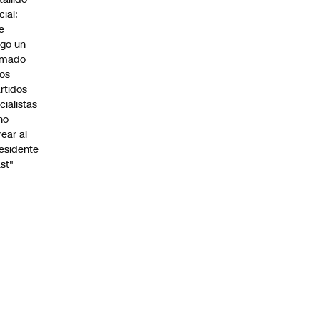
cial:
e
go un
amado
los
rtidos
icialistas
no
rear al
esidente
st"