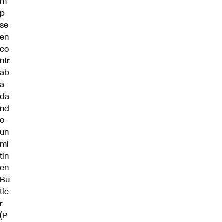
m
p
se
en
co
ntr
ab
a
da
nd
o
un
mi
tin
en
Bu
tle
r
(P