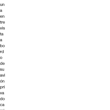
un
a
en
tre
vis
ta
a
bo
rd
o
de
su
avi
ón
pri
va
do
ca