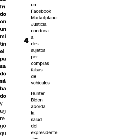
en
fri
Facebook
do
Marketplace:
en
Justicia
un
condena
mi
a
tín
dos
sujetos
el
por
pa
compras
sa
falsas
do
de
sá
vehículos
ba
Hunter
do
Biden
y
aborda
ag
la
re
salud
gó
del
expresidente
qu