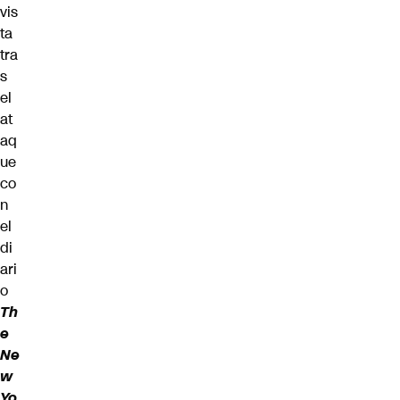
vis
ta
tra
s
el
at
aq
ue
co
n
el
di
ari
o
Th
e
Ne
w
Yo