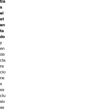
tra
s
el
at
en
ta
do
y
en
de
cla
ra
cio
ne
s
ex
clu
siv
as