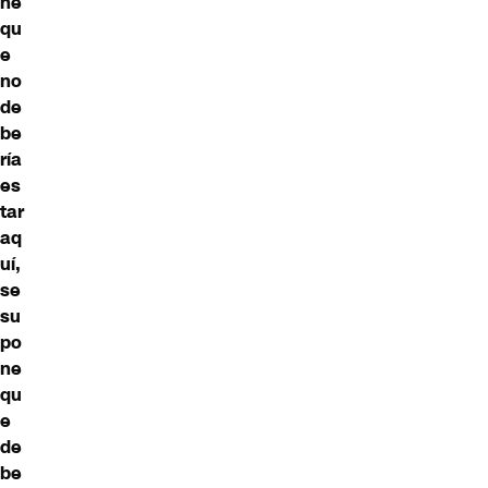
ne
qu
e
no
de
be
ría
es
tar
aq
uí,
se
su
po
ne
qu
e
de
be