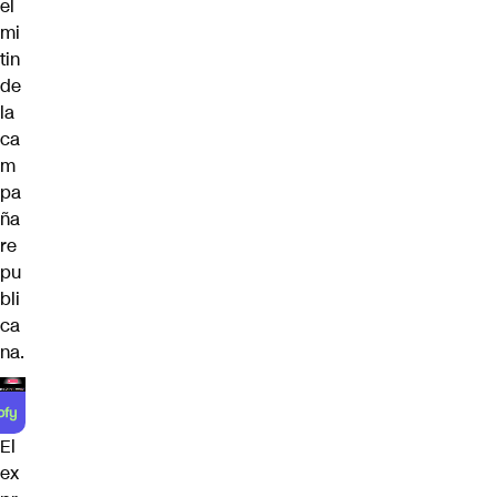
el
mi
tin
de
la
ca
m
pa
ña
re
pu
bli
ca
na.
El
ex