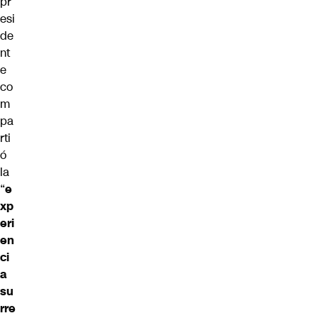
pr
esi
de
nt
e
co
m
pa
rti
ó
la
“
e
xp
eri
en
ci
a
su
rre