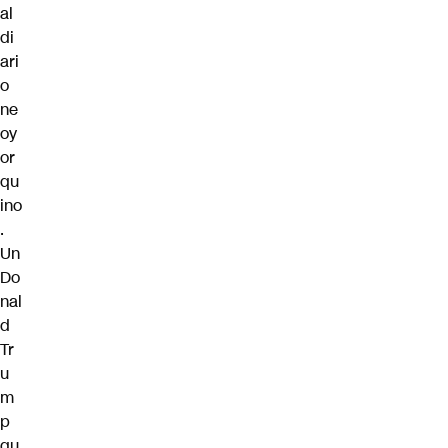
al
di
ari
o
ne
oy
or
qu
ino
.
Un
Do
nal
d
Tr
u
m
p
qu