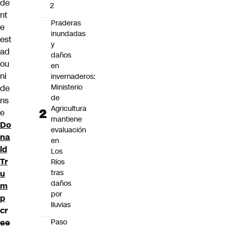
de
2
nt
Praderas
e
inundadas
est
y
ad
daños
ou
en
ni
invernaderos:
Ministerio
de
de
ns
Agricultura
e
mantiene
Do
evaluación
na
en
ld
Los
Tr
Ríos
tras
u
daños
m
por
p
lluvias
cr
Paso
ee