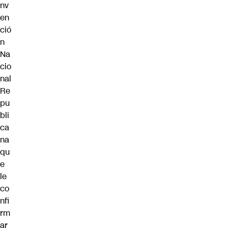
nv
en
ció
n
Na
cio
nal
Re
pu
bli
ca
na
qu
e
le
co
nfi
rm
ar