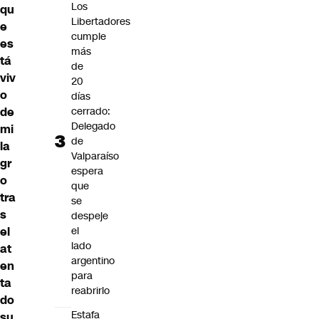
Los
qu
Libertadores
e
cumple
es
más
tá
de
viv
20
o
días
cerrado:
de
Delegado
mi
de
la
Valparaíso
gr
espera
o
que
tra
se
s
despeje
el
el
lado
at
argentino
en
para
ta
reabrirlo
do
Estafa
su