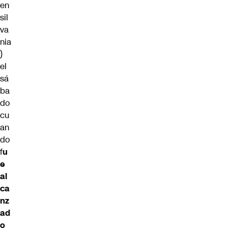
en
sil
va
nia
)
el
sá
ba
do
cu
an
do
f
u
e
al
ca
nz
ad
o