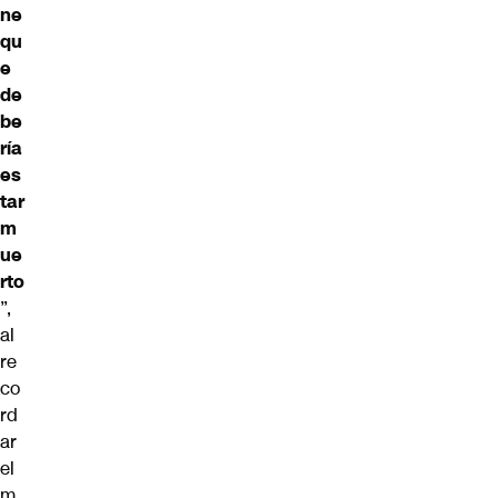
ne
qu
e
de
be
ría
es
tar
m
ue
rto
”,
al
re
co
rd
ar
el
m