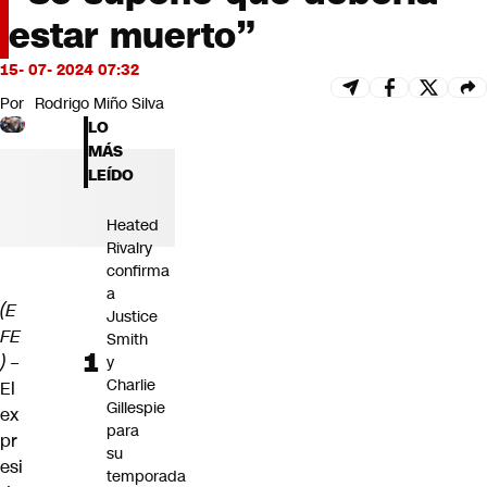
Futuro 360
estar muerto”
Opinión
15- 07- 2024 07:32
Por
Rodrigo Miño Silva
LO
MÁS
LEÍDO
Heated
Rivalry
confirma
a
(E
Justice
FE
Smith
)
–
y
Charlie
El
Gillespie
ex
para
pr
su
esi
temporada