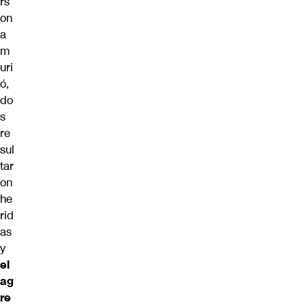
rs
on
a
m
uri
ó,
do
s
re
sul
tar
on
he
rid
as
y
el
ag
re