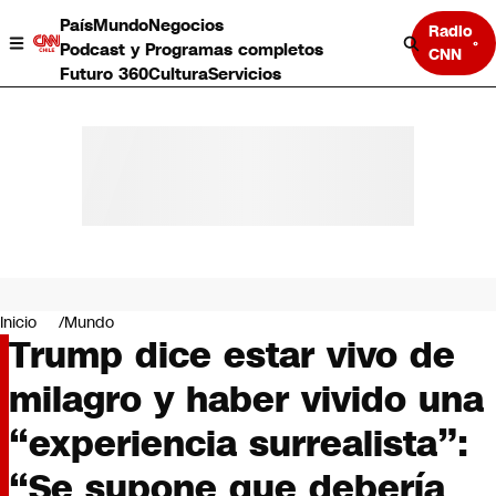
País
Mundo
Negocios
Radio
Podcast y Programas completos
CNN
Futuro 360
Cultura
Servicios
País
Mundo
Negocios
Inicio
Mundo
Trump dice estar vivo de
Deportes
Programas completos
milagro y haber vivido una
Cultura
Servicios
“experiencia surrealista”:
Bits
CNN Data
“Se supone que debería
CNN tiempo