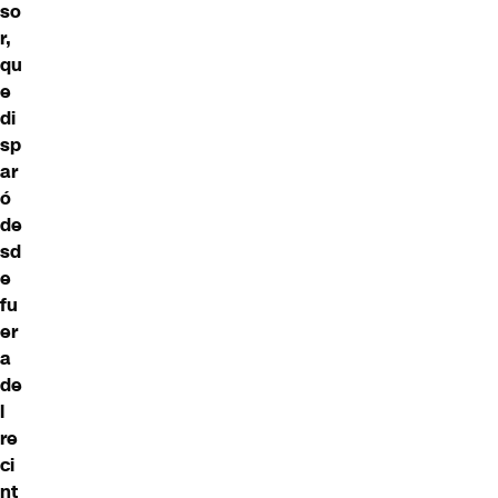
so
r,
qu
e
di
sp
ar
ó
de
sd
e
fu
er
a
de
l
re
ci
nt