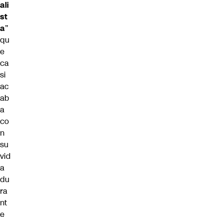
ali
st
a
”
qu
e
ca
si
ac
ab
a
co
n
su
vid
a
du
ra
nt
e