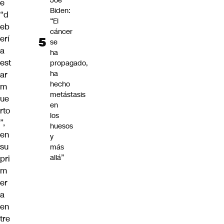
Joe
e
Biden:
“d
“El
eb
cáncer
erí
se
a
ha
est
propagado,
ha
ar
hecho
m
metástasis
ue
en
rto
los
”,
huesos
en
y
su
más
allá”
pri
m
er
a
en
tre