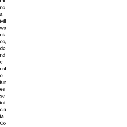
mi
no
a
Mil
wa
uk
ee,
do
nd
e
est
e
lun
es
se
ini
cia
la
Co