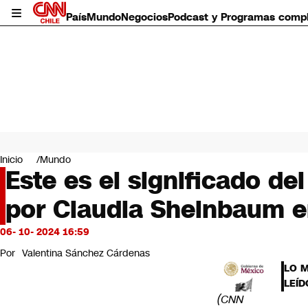
País
Mundo
Negocios
Podcast y Programas comp
País
Mundo
Inicio
Mundo
Negocios
Este es el significado d
Deportes
por Claudia Sheinbaum 
Programas completos
Cultura
Servicios
06- 10- 2024 16:59
Bits
Por
Valentina Sánchez Cárdenas
CNN Data
LO 
CNN tiempo
LEÍD
Futuro 360
(CNN
Opinión