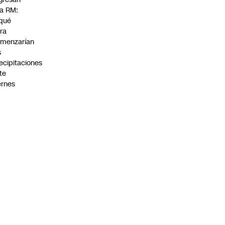
la RM:
qué
ra
menzarían
s
ecipitaciones
te
ernes