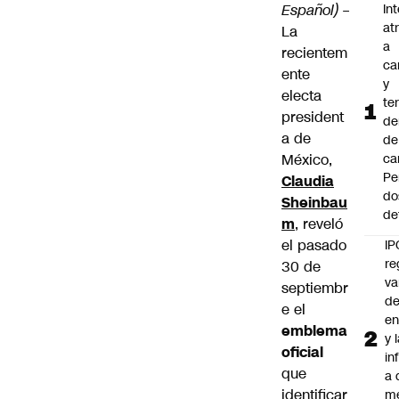
Español)
–
In
at
La
a
recientem
ca
ente
y
electa
te
president
de
a de
de
México,
ca
Pe
Claudia
do
Sheinbau
de
m
, reveló
el pasado
IP
re
30 de
va
septiembr
de
e el
en
emblema
y 
oficial
in
que
a 
identificar
m