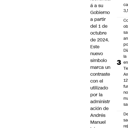
ca
á a su
3
Gobierno
a partir
Co
del 1 de
ob
sa
octubre
an
de 2024.
po
Este
Dí
nuevo
la
símbolo
e
marca un
Ti
contraste
Am
12
con el
fu
utilizado
n
por la
m
administr
sa
ación de
D
Andrés
sa
Manuel
re