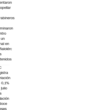
tentaron
ropellar
rabineros
rminaron
ntro
 un
nal en
ñalolén:
s
tenidos
C
gistra
riación
 0,1%
 julio
la
flación
doce
eses