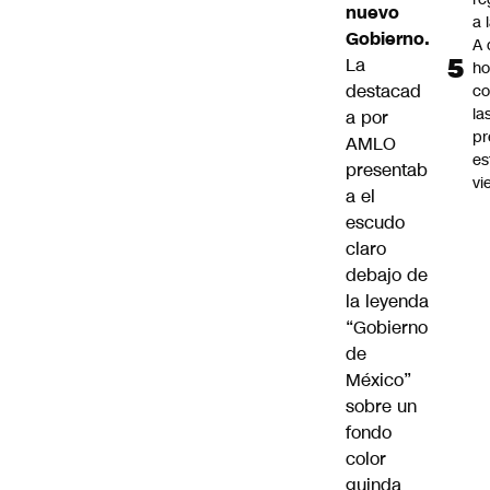
nuevo
a 
Gobierno.
A 
La
ho
destacad
co
la
a por
pr
AMLO
es
presentab
vi
a el
escudo
claro
debajo de
la leyenda
“Gobierno
de
México”
sobre un
fondo
color
guinda