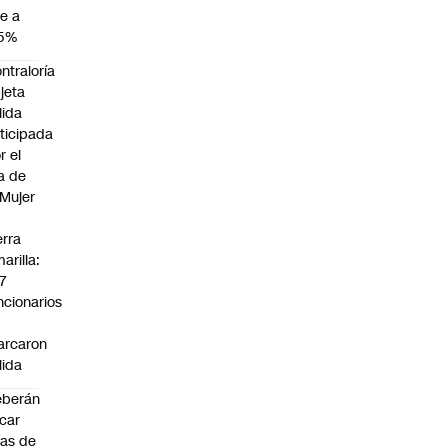
e a
,5%
ntraloría
jeta
lida
ticipada
r el
a de
 Mujer
n
erra
arilla:
7
ncionarios
o
arcaron
lida
eberán
car
jas de