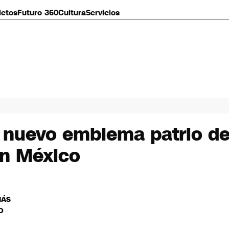
letos
Futuro 360
Cultura
Servicios
el nuevo emblema patrio 
en México
MÁS
O