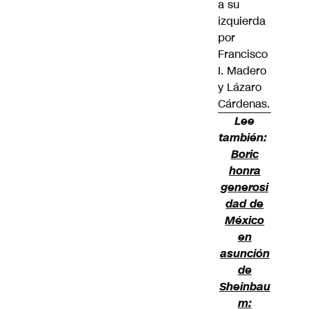
a su
izquierda
por
Francisco
I. Madero
y Lázaro
Cárdenas.
Lee
también:
Boric
honra
generosi
dad de
México
en
asunción
de
Sheinbau
m: