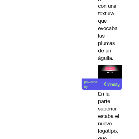
con una
textura
que
evocaba
las
plumas
de un
águila.
Lea el
powered
artículo
by
En la
parte
superior
estaba el
nuevo
logotipo,
que