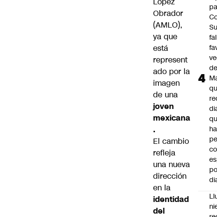
López
pa
Obrador
Co
(AMLO),
S
ya que
fa
está
fa
ve
represent
d
ado por la
M
imagen
q
de una
re
joven
di
mexicana
q
.
ha
pe
El cambio
co
refleja
es
una nueva
po
dirección
di
en la
Ll
identidad
ni
del
re