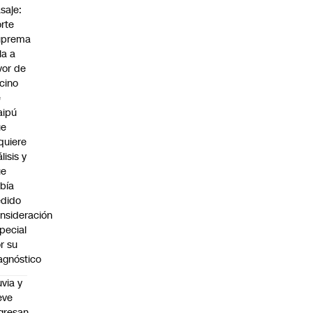
saje:
rte
uprema
lla a
vor de
cino
e
aipú
ue
quiere
álisis y
ue
bía
dido
nsideración
pecial
r su
agnóstico
uvia y
eve
gresan