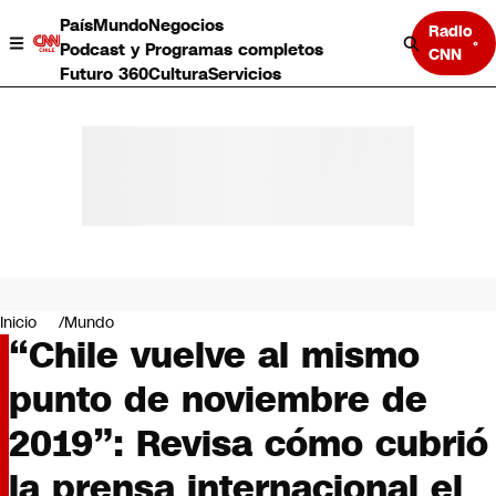
País
Mundo
Negocios
Radio
Podcast y Programas completos
CNN
Futuro 360
Cultura
Servicios
País
Mundo
Negocios
Inicio
Mundo
“Chile vuelve al mismo
Deportes
Programas completos
punto de noviembre de
Cultura
Servicios
2019”: Revisa cómo cubrió
Bits
CNN Data
la prensa internacional el
CNN tiempo