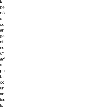
El
pe
rió
di
co
ar
ge
nti
no
Cl
arí
n
pu
bli
có
un
art
ícu
lo