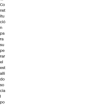
Co
nst
itu
ció
n
pa
ra
su
pe
rar
el
est
alli
do
so
cia
l
po