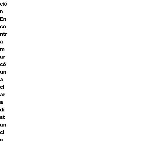
ció
n
En
co
ntr
a
m
ar
có
un
a
cl
ar
a
di
st
an
ci
a