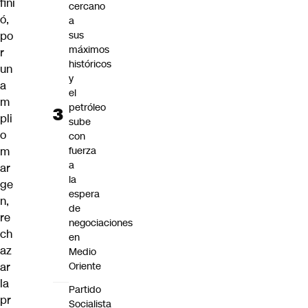
fini
cercano
ó,
a
po
sus
máximos
r
históricos
un
y
a
el
m
petróleo
pli
sube
o
con
m
fuerza
a
ar
la
ge
espera
n,
de
re
negociaciones
ch
en
az
Medio
ar
Oriente
la
Partido
pr
Socialista