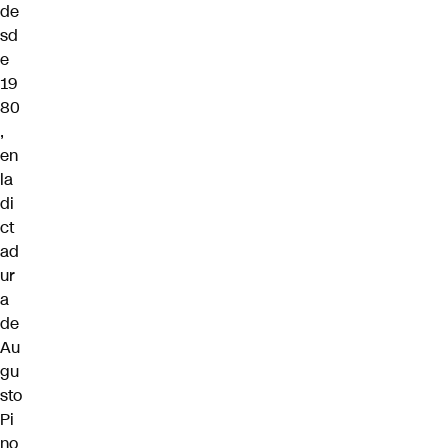
de
sd
e
19
80
,
en
la
di
ct
ad
ur
a
de
Au
gu
sto
Pi
no