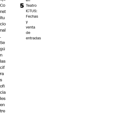
en
Co
Teatro
ICTUS:
nst
Fechas
itu
y
cio
venta
nal
de
.
entradas
Se
gú
n
las
cif
ra
s
ofi
cia
les
en
tre