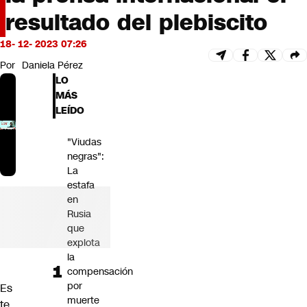
Futuro 360
resultado del plebiscito
Opinión
18- 12- 2023 07:26
Por
Daniela Pérez
LO
MÁS
LEÍDO
"Viudas
negras":
La
estafa
en
Rusia
que
explota
la
compensación
por
Es
muerte
te