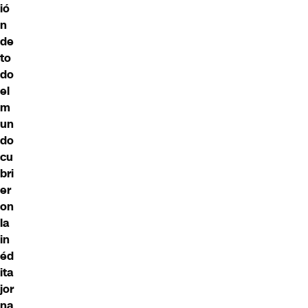
ió
n
de
to
do
el
m
un
do
cu
bri
er
on
la
in
éd
ita
jor
na