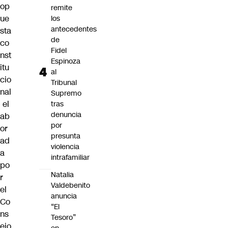
op
remite
ue
los
antecedentes
sta
de
co
Fidel
nst
Espinoza
itu
al
cio
Tribunal
nal
Supremo
el
tras
denuncia
ab
por
or
presunta
ad
violencia
a
intrafamiliar
po
Natalia
r
Valdebenito
el
anuncia
Co
“El
ns
Tesoro”
ejo