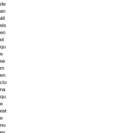
de
an
áli
sis
en
el
qu
e
se
m
en
cio
na
qu
e
est
e
nu
ev