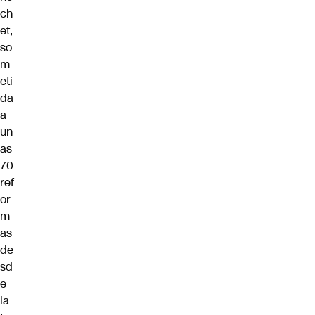
ch
et,
so
m
eti
da
a
un
as
70
ref
or
m
as
de
sd
e
la