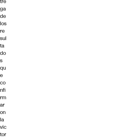
tre
ga
de
los
re
sul
ta
do
s
qu
e
co
nfi
rm
ar
on
la
vic
tor