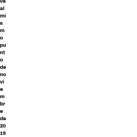
ve
al
mi
s
m
o
pu
nt
o
de
no
vi
e
m
br
e
de
20
19