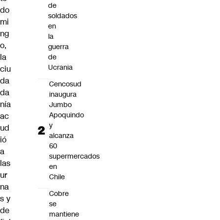
de
do
soldados
mi
en
ng
la
o,
guerra
la
de
Ucrania
ciu
da
Cencosud
da
inaugura
nía
Jumbo
Apoquindo
ac
y
ud
alcanza
ió
60
a
supermercados
las
en
ur
Chile
na
Cobre
s y
se
de
mantiene