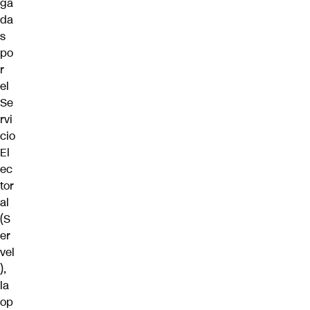
ga
da
s
po
r
el
Se
rvi
cio
El
ec
tor
al
(
S
er
vel
),
la
op