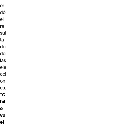
or
dó
el
re
sul
ta
do
de
las
ele
cci
on
es.
“
C
hil
e
vu
el