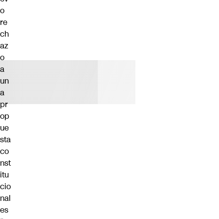
o
re
ch
az
o
a
un
a
pr
op
ue
sta
co
nst
itu
cio
nal
es