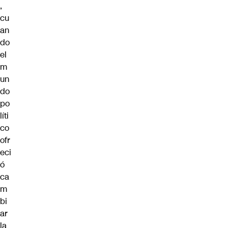
,
cu
an
do
el
m
un
do
po
líti
co
ofr
eci
ó
ca
m
bi
ar
la