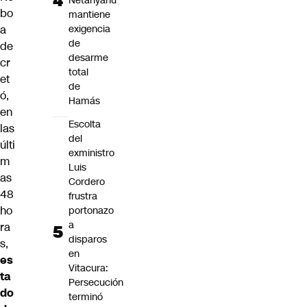
Netanyahu
bo
mantiene
a
exigencia
de
de
desarme
cr
total
et
de
ó,
Hamás
en
Escolta
las
del
últi
exministro
m
Luis
as
Cordero
48
frustra
ho
portonazo
a
ra
disparos
s,
en
es
Vitacura:
ta
Persecución
do
terminó