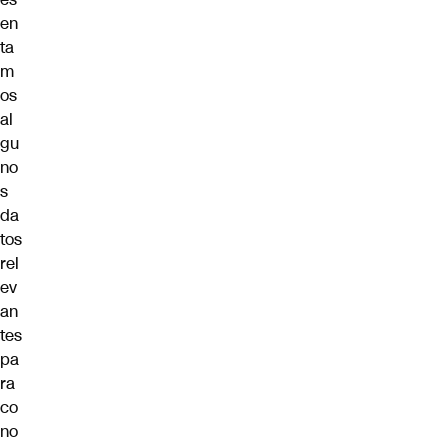
en
ta
m
os
al
gu
no
s
da
tos
rel
ev
an
tes
pa
ra
co
no