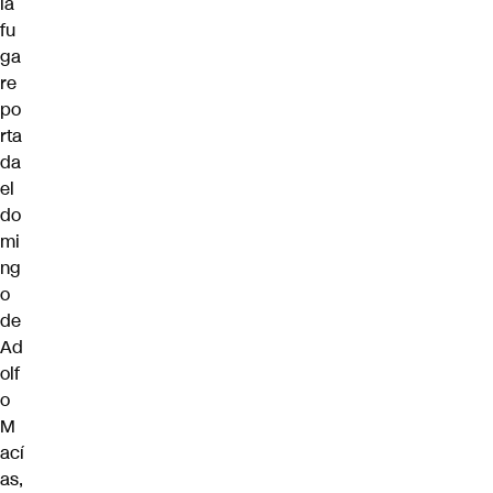
la
fu
ga
re
po
rta
da
el
do
mi
ng
o
de
Ad
olf
o
M
ací
as,