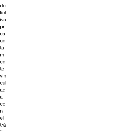
de
lict
iva
pr
es
un
ta
m
en
te
vin
cul
ad
a
co
n
el
trá