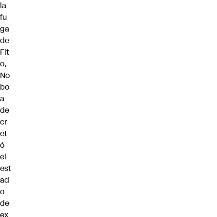
la
fu
ga
de
Fit
o,
No
bo
a
de
cr
et
ó
el
est
ad
o
de
ex