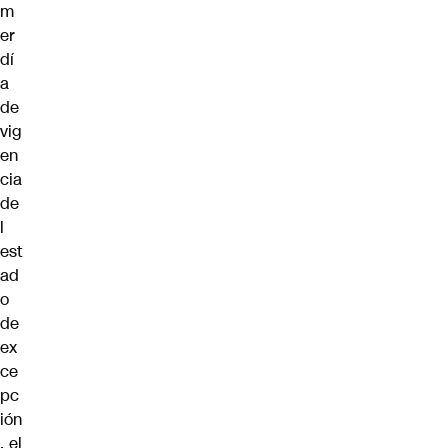
m
er
dí
a
de
vig
en
cia
de
l
est
ad
o
de
ex
ce
pc
ión
, el