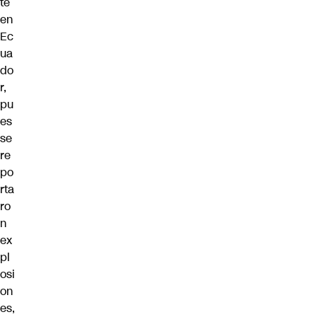
te
en
Ec
ua
do
r,
pu
es
se
re
po
rta
ro
n
ex
pl
osi
on
es,