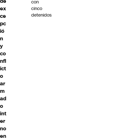
de
con
ex
cinco
detenidos
ce
pc
ió
n
y
co
nfl
ict
o
ar
m
ad
o
int
er
no
en