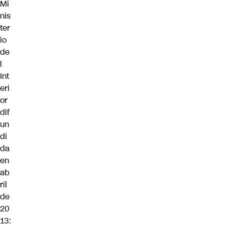
Mi
nis
ter
io
de
l
Int
eri
or
dif
un
di
da
en
ab
ril
de
20
13: