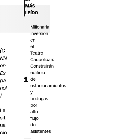
Futuro 360
MÁS
Opinión
LEÍDO
Millonaria
inversión
en
el
(C
Teatro
NN
Caupolicán:
en
Construirán
Es
edificio
de
pa
estacionamientos
ñol
y
)
bodegas
—
por
La
alto
sit
flujo
ua
de
asistentes
ció