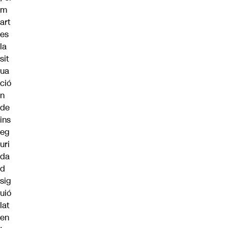
m
art
es
la
sit
ua
ció
n
de
ins
eg
uri
da
d
sig
uió
lat
en