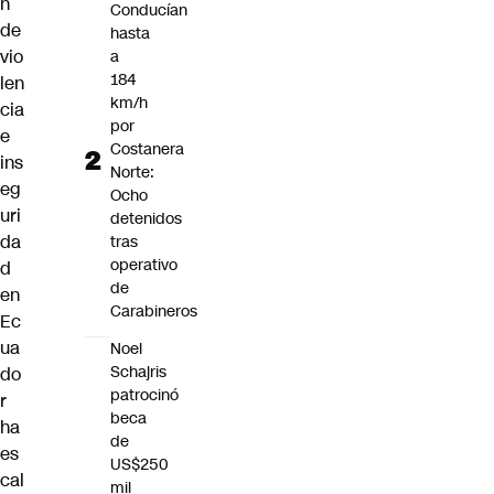
n
Conducían
de
hasta
vio
a
184
len
km/h
cia
por
e
Costanera
ins
Norte:
eg
Ocho
uri
detenidos
da
tras
operativo
d
de
en
Carabineros
Ec
ua
Noel
Schajris
do
patrocinó
r
beca
ha
de
es
US$250
cal
mil