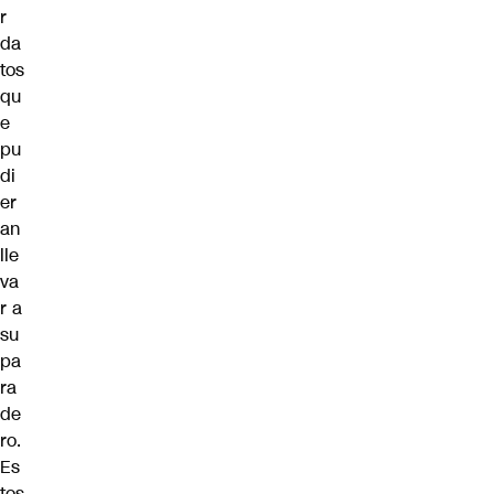
r
da
tos
qu
e
pu
di
er
an
lle
va
r a
su
pa
ra
de
ro.
Es
tos