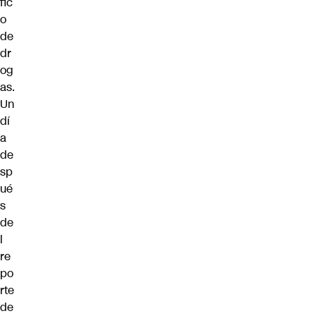
fic
o
de
dr
og
as.
Un
dí
a
de
sp
ué
s
de
l
re
po
rte
de