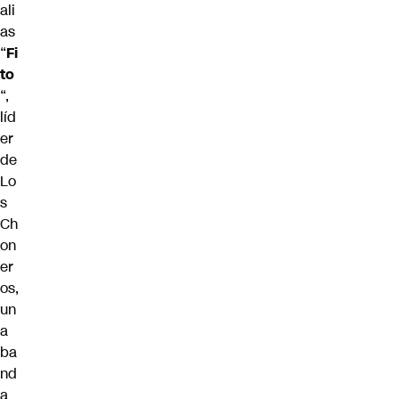
ali
as
“
Fi
to
“,
líd
er
de
Lo
s
Ch
on
er
os,
un
a
ba
nd
a