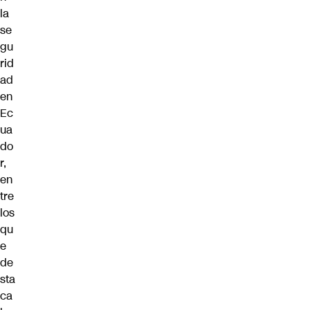
la
se
gu
rid
ad
en
Ec
ua
do
r,
en
tre
los
qu
e
de
sta
ca