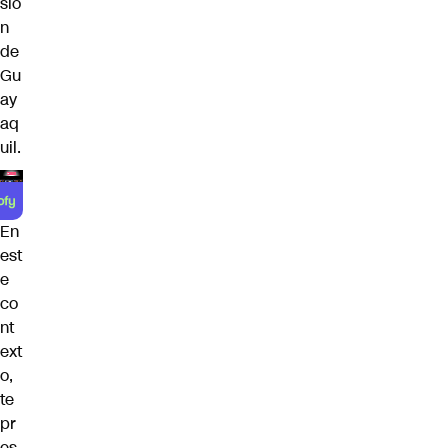
sió
n
de
Gu
ay
aq
uil.
En
est
e
co
nt
ext
o,
te
pr
es