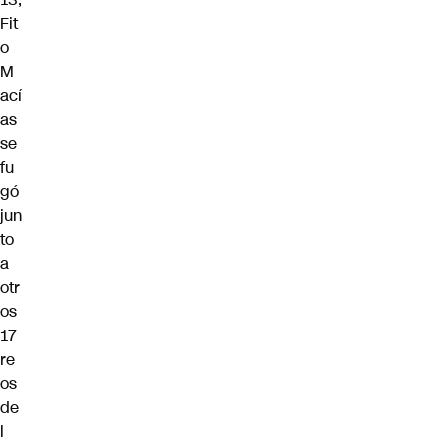
Fit
o
M
ací
as
se
fu
gó
jun
to
a
otr
os
17
re
os
de
l