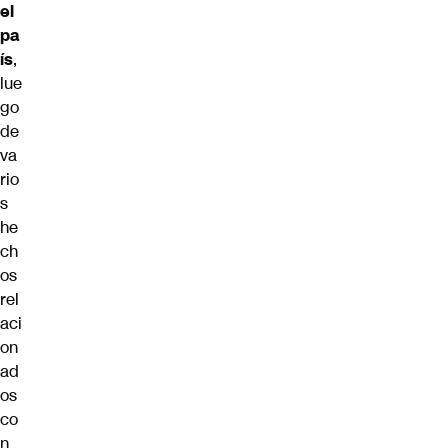
el
pa
ís
,
lue
go
de
va
rio
s
he
ch
os
rel
aci
on
ad
os
co
n