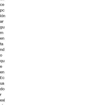
ce
pc
ión
ar
gu
m
en
ta
nd
o
qu
e
en
Ec
ua
do
r
exi