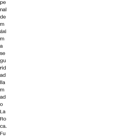
pe
nal
de
m
áxi
m
a
se
gu
rid
ad
lla
m
ad
o
La
Ro
ca.
Fu