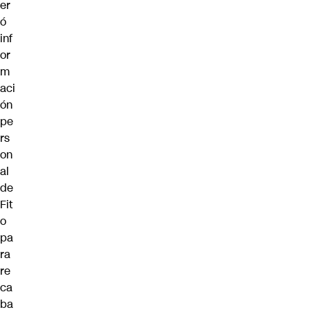
er
ó
inf
or
m
aci
ón
pe
rs
on
al
de
Fit
o
pa
ra
re
ca
ba