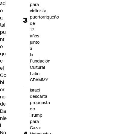
ad
para
o
violinista
puertorriqueño
a
de
tal
17
pu
años
nt
junto
o
a
qu
la
e
Fundación
Cultural
el
Latin
Go
GRAMMY
bi
er
Israel
no
descarta
propuesta
de
de
Da
Trump
nie
para
l
Gaza:
No