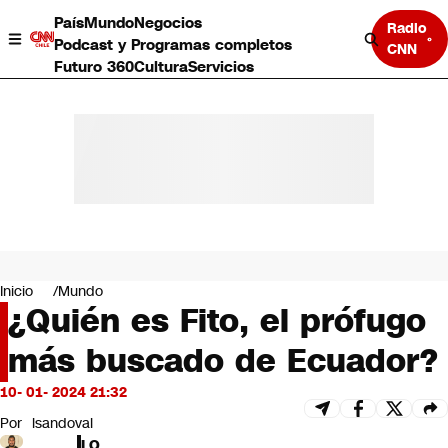
País
Mundo
Negocios
Radio
Podcast y Programas completos
CNN
Futuro 360
Cultura
Servicios
País
Mundo
Negocios
Inicio
Mundo
¿Quién es Fito, el prófugo
Deportes
Programas completos
más buscado de Ecuador?
Cultura
Servicios
10- 01- 2024 21:32
Bits
CNN Data
Por
lsandoval
CNN tiempo
LO