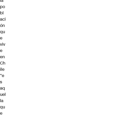
la
po
bl
aci
ón
qu
e
viv
e
en
Ch
ile
“e
s
aq
uel
la
qu
e