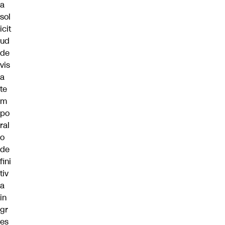
a
sol
icit
ud
de
vis
a
te
m
po
ral
o
de
fini
tiv
a
in
gr
es