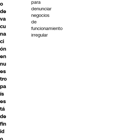
para
o
denunciar
de
negocios
va
de
cu
funcionamiento
na
irregular
ci
ón
en
nu
es
tro
pa
ís
es
tá
de
fin
id
o