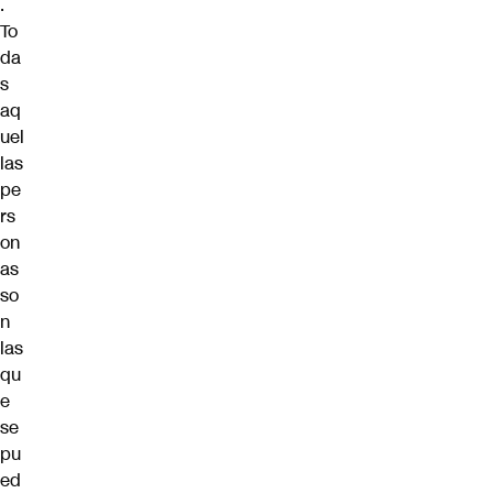
.
To
da
s
aq
uel
las
pe
rs
on
as
so
n
las
qu
e
se
pu
ed