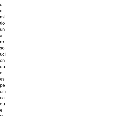
d
e
mi
tió
un
a
re
sol
uci
ón
qu
e
es
pe
cifi
ca
qu
e