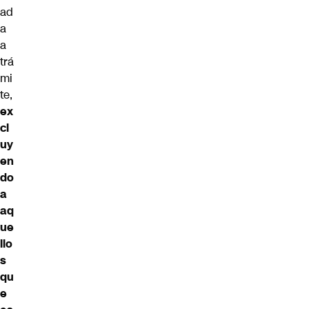
ad
a
a
trá
mi
te,
ex
cl
uy
en
do
a
aq
ue
llo
s
qu
e