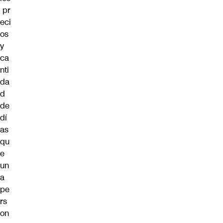
pr
eci
os
y
ca
nti
da
d
de
dí
as
qu
e
un
a
pe
rs
on