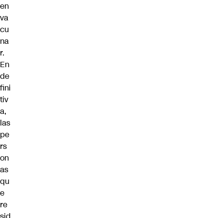
en
va
cu
na
r.
En
de
fini
tiv
a,
las
pe
rs
on
as
qu
e
re
sid