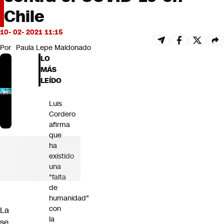
Futuro 360
Chile
Opinión
10- 02- 2021 11:15
Por
Paula Lepe Maldonado
LO
MÁS
LEÍDO
Luis
Cordero
afirma
que
ha
existido
una
"falta
de
humanidad"
con
La
la
se