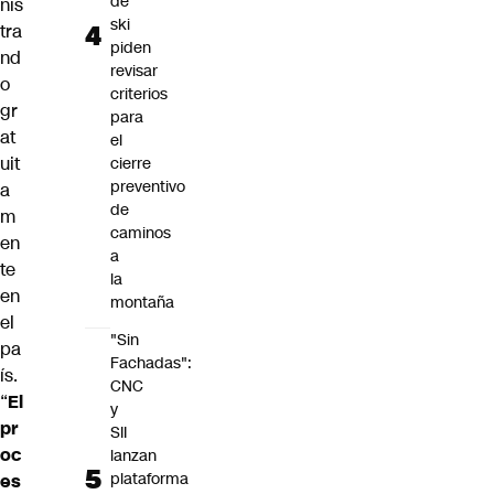
de
nis
ski
tra
piden
nd
revisar
o
criterios
gr
para
at
el
uit
cierre
preventivo
a
de
m
caminos
en
a
te
la
en
montaña
el
"Sin
pa
Fachadas":
ís.
CNC
“
El
y
pr
SII
oc
lanzan
plataforma
es