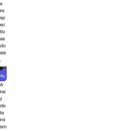
s
re
sp
ec
tiv
as
do
sis
.
A
raí
z
de
la
mi
sm