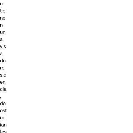
e
tie
ne
n
un
a
vis
a
de
re
sid
en
cia
,
de
est
ud
ian
tes