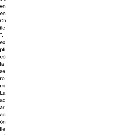
en
en
Ch
ile
”,
ex
pli
có
la
se
re
mi.
La
acl
ar
aci
ón
lle