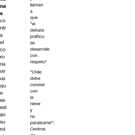
llaman
na
a
s
que
co
"el
ntr
debate
a
político
el
se
co
desarrolle
con
ro
respeto"
na
vir
"Chile
us
debe
convivir
qu
con
e
la
se
nieve
est
y
án
no
su
paralizarse":
mi
Centros