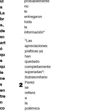
ul
probablemente
no
a
le
La
entregaron
br
toda
a,
la
de
información"
sc
"Las
art
apreciaciones
ó
políticas ya
qu
han
e
quedado
qu
completamente
superadas":
ie
Subsecretario
ne
Pavez
s
se
en
refiere
tre
a
n
la
co
polémica