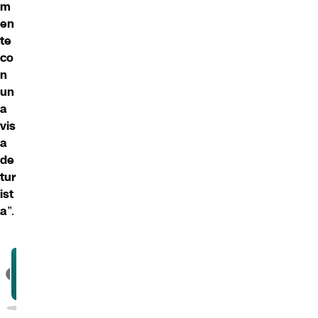
m
en
te
co
n
un
a
vis
a
de
tur
ist
a
”.