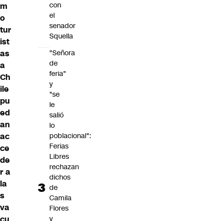
con
m
el
o
senador
tur
Squella
ist
as
"Señora
de
a
feria"
Ch
y
ile
"se
pu
le
ed
salió
an
lo
ac
poblacional":
Ferias
ce
Libres
de
rechazan
r a
dichos
la
de
s
Camila
va
Flores
cu
y