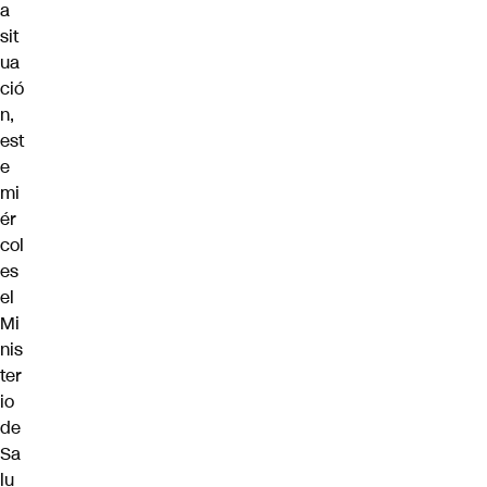
a
sit
ua
ció
n,
est
e
mi
ér
col
es
el
Mi
nis
ter
io
de
Sa
lu