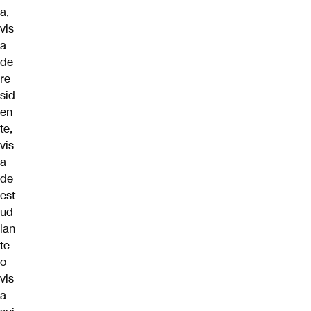
a,
vis
a
de
re
sid
en
te,
vis
a
de
est
ud
ian
te
o
vis
a