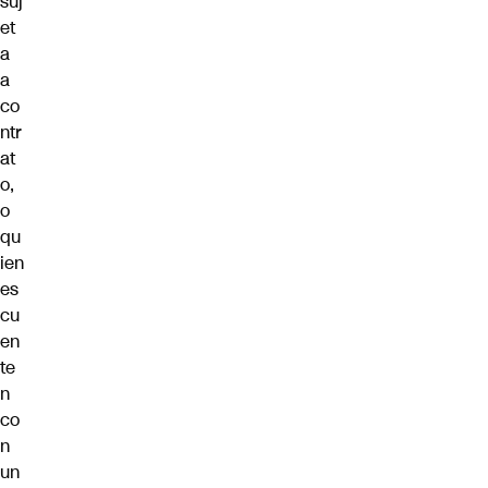
suj
et
a
a
co
ntr
at
o,
o
qu
ien
es
cu
en
te
n
co
n
un