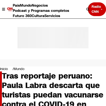
País
Mundo
Negocios
Radio
Podcast y Programas completos
CNN
Futuro 360
Cultura
Servicios
País
Mundo
Negocios
Inicio
Mundo
Tras reportaje peruano:
Deportes
Programas completos
Paula Labra descarta que
Cultura
Servicios
turistas puedan vacunarse
Bits
CNN Data
contra el COVID-19 en
CNN tiempo