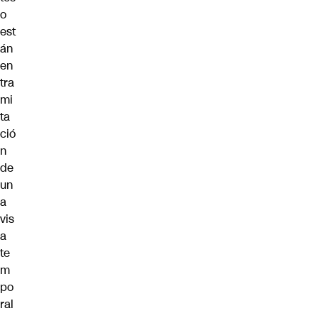
o
est
án
en
tra
mi
ta
ció
n
de
un
a
vis
a
te
m
po
ral