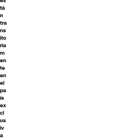
es
tá
n
tra
ns
ito
ria
m
en
te
en
el
pa
ís
ex
cl
us
iv
a