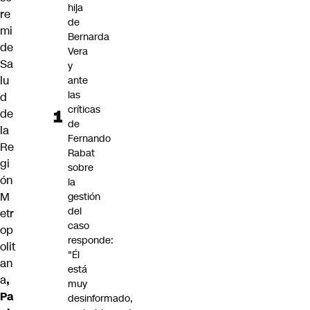
hija
re
de
mi
Bernarda
de
Vera
Sa
y
lu
ante
las
d
críticas
de
de
la
Fernando
Re
Rabat
gi
sobre
ón
la
M
gestión
del
etr
caso
op
responde:
olit
"Él
an
está
a
,
muy
Pa
desinformado,