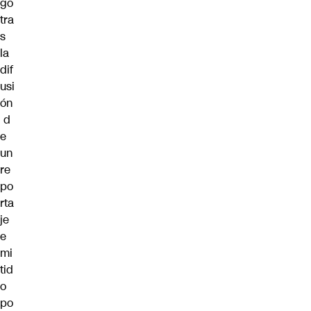
gó
tra
s
la
dif
usi
ón
d
e
un
re
po
rta
je
e
mi
tid
o
po