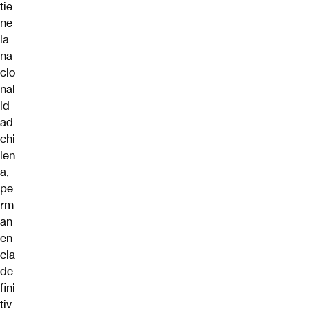
tie
ne
la
na
cio
nal
id
ad
chi
len
a,
pe
rm
an
en
cia
de
fini
tiv