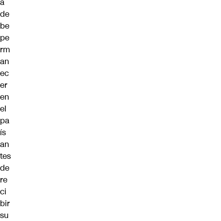
a
de
be
pe
rm
an
ec
er
en
el
pa
ís
an
tes
de
re
ci
bir
su