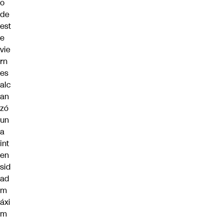
o
de
est
e
vie
rn
es
alc
an
zó
un
a
int
en
sid
ad
m
áxi
m