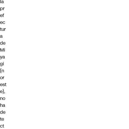
la
pr
ef
ec
tur
a
de
Mi
ya
gi
(n
or
est
e),
no
ha
de
te
ct