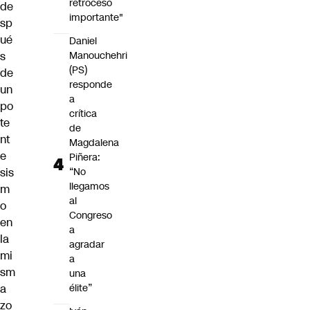
retroceso
de
importante"
sp
ué
Daniel
s
Manouchehri
(PS)
de
responde
un
a
po
crítica
te
de
nt
Magdalena
e
Piñera:
sis
“No
llegamos
m
al
o
Congreso
en
a
la
agradar
mi
a
sm
una
a
élite”
zo