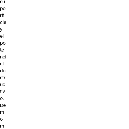
su
pe
rfi
cie
y
el
po
te
nci
al
de
str
uc
tiv
o.
De
m
o
m