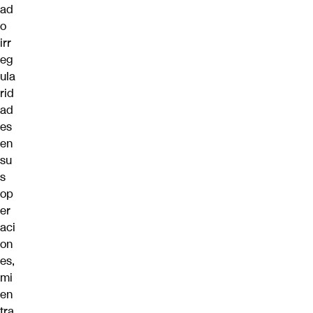
ad
o
irr
eg
ula
rid
ad
es
en
su
s
op
er
aci
on
es,
mi
en
tra