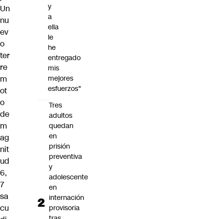
y
Un
a
nu
ella
ev
le
o
he
ter
entregado
re
mis
m
mejores
esfuerzos"
ot
o
Tres
de
adultos
m
quedan
en
ag
prisión
nit
preventiva
ud
y
6,
adolescente
7
en
sa
internación
cu
provisoria
tras