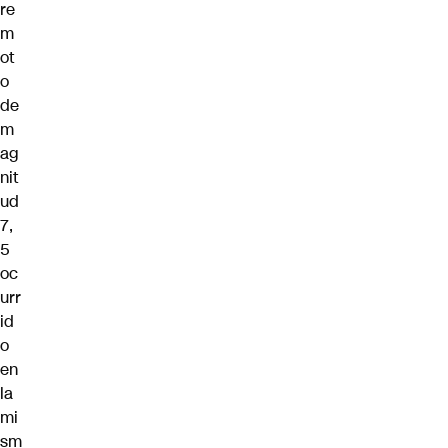
re
m
ot
o
de
m
ag
nit
ud
7,
5
oc
urr
id
o
en
la
mi
sm