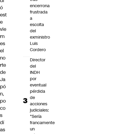
di
encerrona
ó
frustrada
est
a
e
escolta
vie
del
rn
exministro
es
Luis
Cordero
el
no
Director
rte
del
de
INDH
por
Ja
eventual
pó
pérdida
n,
de
po
acciones
co
judiciales:
s
"Sería
dí
francamente
un
as