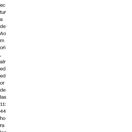
ec
tur
a
de
Ao
m
ori
,
alr
ed
ed
or
de
las
11:
44
ho
ra