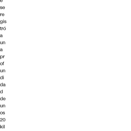
e
se
re
gis
tró
a
un
a
pr
of
un
di
da
d
de
un
os
20
kil