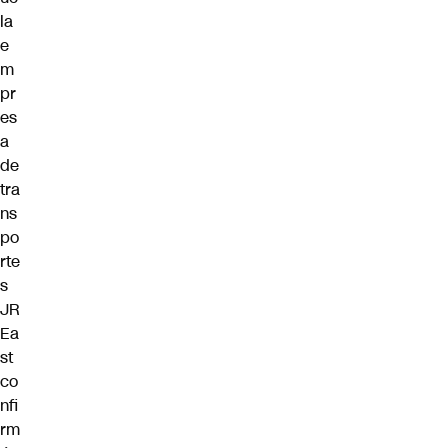
la
e
m
pr
es
a
de
tra
ns
po
rte
s
JR
Ea
st
co
nfi
rm