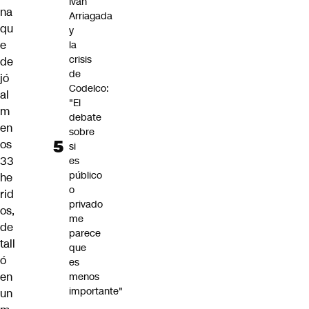
Iván
na
Arriagada
qu
y
e
la
crisis
de
de
jó
Codelco:
al
"El
m
debate
en
sobre
os
si
33
es
público
he
o
rid
privado
os,
me
de
parece
tall
que
ó
es
en
menos
importante"
un