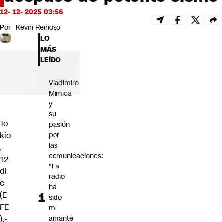
Futuro 360
12- 12- 2025 03:56
Opinión
Por
Kevin Reinoso
LO
MÁS
LEÍDO
Vladimiro
Mimica
y
su
To
pasión
kio
por
las
,
comunicaciones:
12
"La
di
radio
c
ha
(E
sido
FE
mi
).-
amante