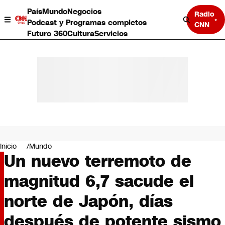
País
Mundo
Negocios
Radio
Podcast y Programas completos
CNN
Futuro 360
Cultura
Servicios
País
Mundo
Negocios
Inicio
Mundo
Un nuevo terremoto de
Deportes
Programas completos
magnitud 6,7 sacude el
Cultura
Servicios
norte de Japón, días
Bits
CNN Data
después de potente sismo
CNN tiempo