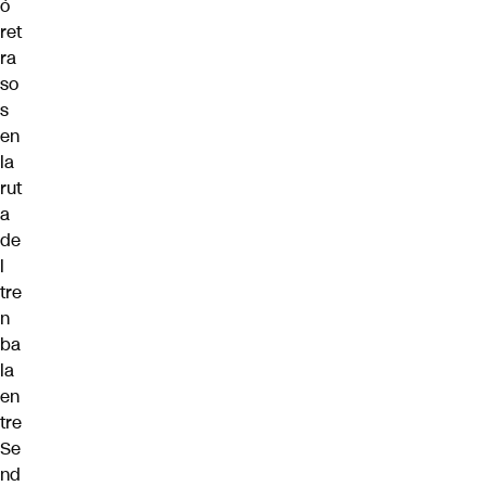
ó
ret
ra
so
s
en
la
rut
a
de
l
tre
n
ba
la
en
tre
Se
nd