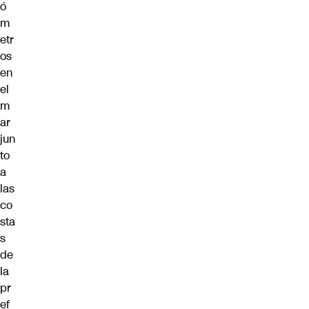
ó
m
etr
os
en
el
m
ar
jun
to
a
las
co
sta
s
de
la
pr
ef