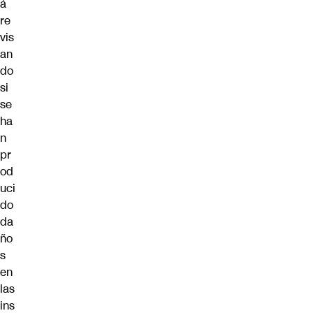
á
re
vis
an
do
si
se
ha
n
pr
od
uci
do
da
ño
s
en
las
ins