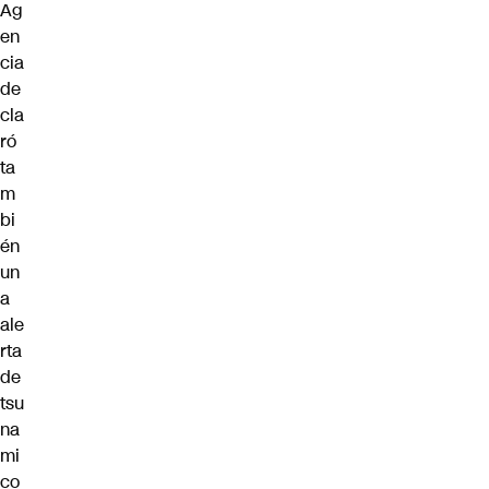
Ag
en
cia
de
cla
ró
ta
m
bi
én
un
a
ale
rta
de
tsu
na
mi
co