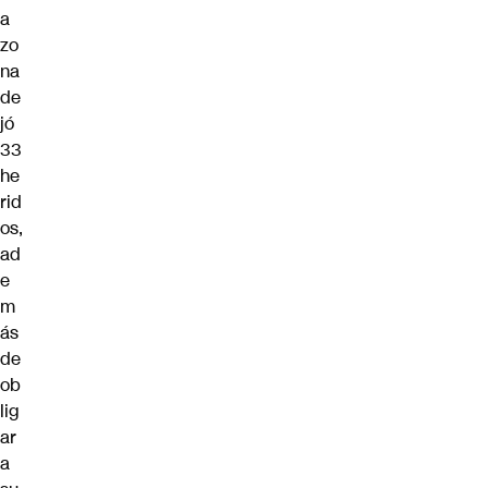
a
zo
na
de
jó
33
he
rid
os,
ad
e
m
ás
de
ob
lig
ar
a