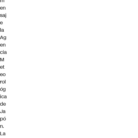
m
en
saj
e
la
Ag
en
cia
M
et
eo
rol
óg
ica
de
Ja
pó
n.
La