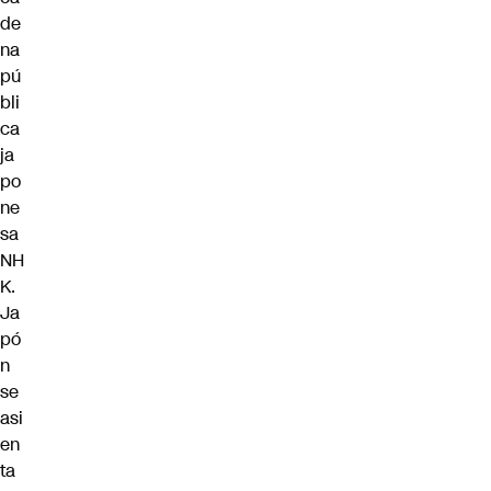
de
na
pú
bli
ca
ja
po
ne
sa
NH
K.
Ja
pó
n
se
asi
en
ta