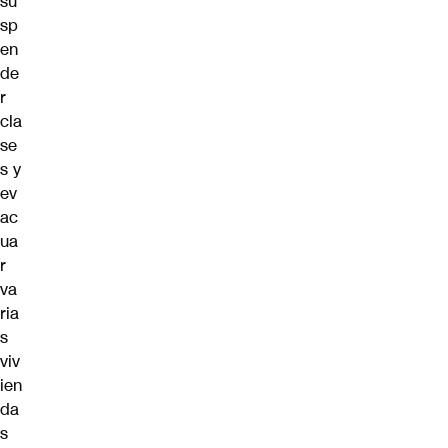
su
sp
en
de
r
cla
se
s y
ev
ac
ua
r
va
ria
s
viv
ien
da
s