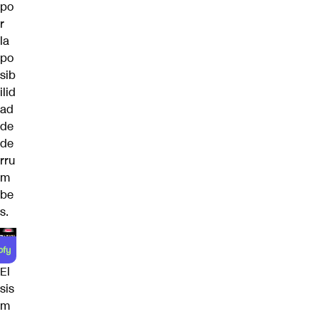
po
r
la
po
sib
ilid
ad
de
de
rru
m
be
s.
El
sis
m