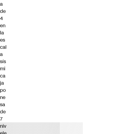
a
de
4
en
la
es
cal
a
sís
mi
ca
ja
po
ne
sa
de
7
niv
ele