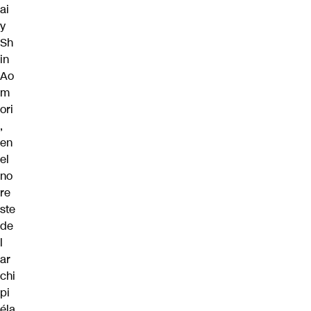
ai
y
Sh
in
Ao
m
ori
,
en
el
no
re
ste
de
l
ar
chi
pi
éla