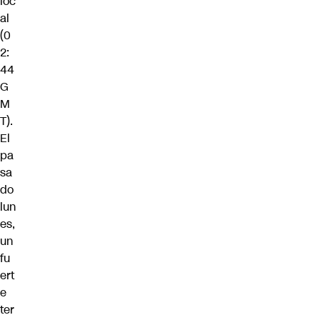
loc
al
(0
2:
44
G
M
T).
El
pa
sa
do
lun
es,
un
fu
ert
e
ter