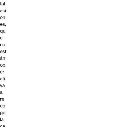
tal
aci
on
es,
qu
e
no
est
án
op
er
ati
va
s,
re
co
ge
la
ca