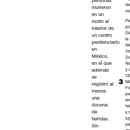
personas
d
murieron
v
en un
P
motín al
po
interior de
Dí
un centro
la
penitenciario
Ni
en
Vi
México,
Zo
en el que
Na
y 
además
Ob
se
M
registró al
Fo
menos
p
una
e
docena
te
de
y 
lu
heridas.
pa
Sin