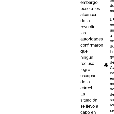
di
embargo,
de
pese a los
na
alcances
U
de la
co
revuelta,
un
las
a
autoridades
e
confirmaron
du
que
la
ningún
ge
d
recluso
Gi
logró
In
escapar
e
de la
m
cárcel.
d
La
de
situación
so
re
se llevó a
se
cabo en