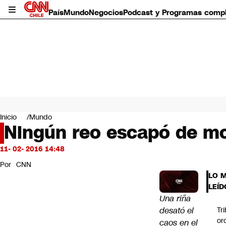
País
Mundo
Negocios
Podcast y Programas comp
País
Mundo
Inicio
Mundo
Negocios
Ningún reo escapó de mo
Deportes
Programas completos
11- 02- 2016 14:48
Cultura
Por
CNN
Servicios
LO 
Bits
LEÍD
CNN Data
Una riña
CNN tiempo
desató el
Tr
Futuro 360
or
caos en el
Opinión