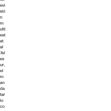
evi
sió
n
m
ulti
est
at
al
Tel
es
ur
,
el
m
an
da
tar
io
co