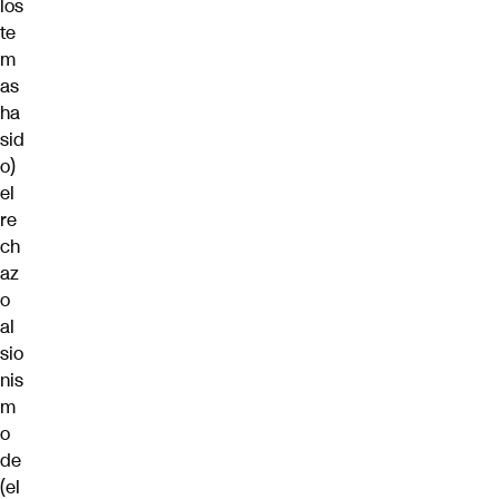
los
te
m
as
ha
sid
o)
el
re
ch
az
o
al
sio
nis
m
o
de
(el