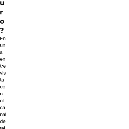
u
r
o
?
En
un
a
en
tre
vis
ta
co
n
el
ca
nal
de
tel