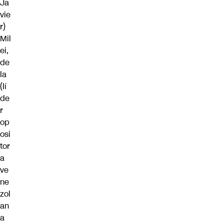
Ja
vie
r)
Mil
ei,
de
la
(lí
de
r
op
osi
tor
a
ve
ne
zol
an
a