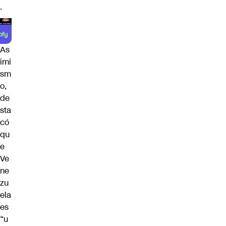
.
As
imi
sm
o,
de
sta
có
qu
e
Ve
ne
zu
ela
es
“u