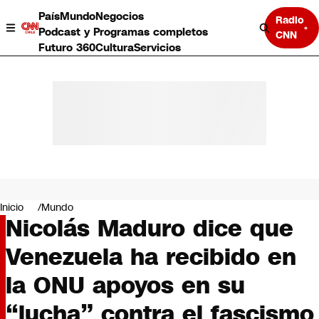
País
Mundo
Negocios
Radio
Podcast y Programas completos
CNN
Futuro 360
Cultura
Servicios
País
Mundo
Negocios
Inicio
Mundo
Nicolás Maduro dice que
Deportes
Programas completos
Venezuela ha recibido en
Cultura
Servicios
la ONU apoyos en su
Bits
CNN Data
“lucha” contra el fascismo
CNN tiempo