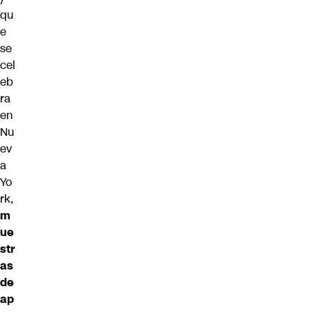
qu
e
se
cel
eb
ra
en
Nu
ev
a
Yo
rk,
m
ue
str
as
de
ap