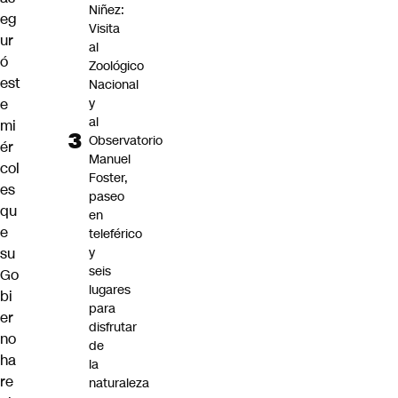
Niñez:
eg
Visita
ur
al
ó
Zoológico
est
Nacional
y
e
al
mi
Observatorio
ér
Manuel
col
Foster,
es
paseo
qu
en
e
teleférico
y
su
seis
Go
lugares
bi
para
er
disfrutar
no
de
ha
la
re
naturaleza