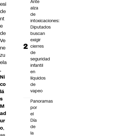
Ante
esi
alza
de
de
nt
intoxicaciones:
e
Diputados
de
buscan
exigir
Ve
cierres
ne
de
zu
seguridad
ela
infantil
,
en
Ni
líquidos
co
de
vapeo
lá
s
Panoramas
M
por
ad
el
Día
ur
de
o
,
la
as