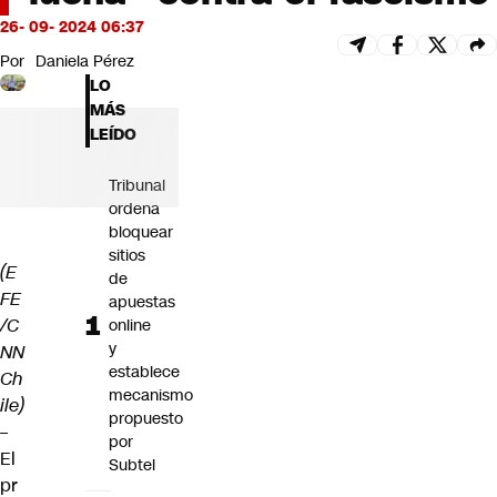
Futuro 360
26- 09- 2024 06:37
Opinión
Por
Daniela Pérez
LO
MÁS
LEÍDO
Tribunal
ordena
bloquear
sitios
(E
de
FE
apuestas
/C
online
y
NN
establece
Ch
mecanismo
ile)
propuesto
–
por
El
Subtel
pr