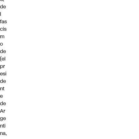
de
l
fas
cis
m
o
de
(el
pr
esi
de
nt
e
de
Ar
ge
nti
na,