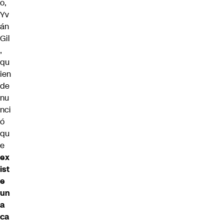
o,
Yv
án
Gil
,
qu
ien
de
nu
nci
ó
qu
e
ex
ist
e
un
a
ca