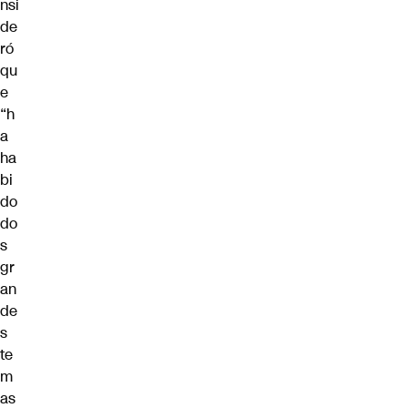
nsi
de
ró
qu
e
“h
a
ha
bi
do
do
s
gr
an
de
s
te
m
as