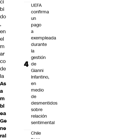
ci
UEFA
bi
confirma
do
un
,
pago
en
a
exempleada
el
durante
m
la
ar
gestión
co
de
de
Gianni
la
Infantino,
As
en
medio
a
de
m
desmentidos
bl
sobre
ea
relación
Ge
sentimental
ne
Chile
ral