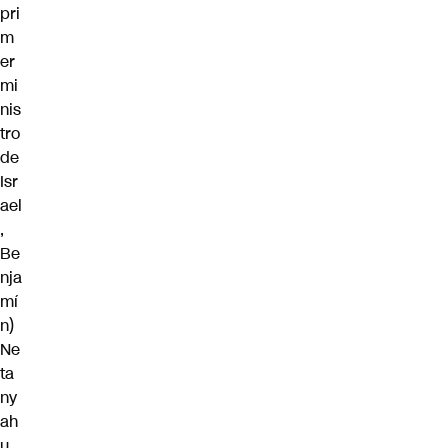
pri
m
er
mi
nis
tro
de
Isr
ael
,
Be
nja
mí
n)
Ne
ta
ny
ah
u,