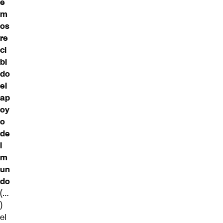
e
m
os
re
ci
bi
do
el
ap
oy
o
de
l
m
un
do
(…
)
el