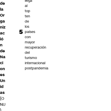
llega
de
al
la
top
Or
ten
ga
de
los
niz
países
ac
con
ió
mayor
n
recuperación
de
del
Na
turismo
ci
internacional
postpandemia
on
es
Un
id
as
(O
NU
)