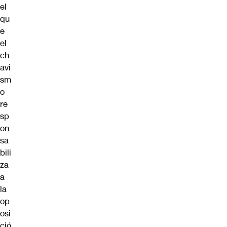
el
qu
e
el
ch
avi
sm
o
re
sp
on
sa
bili
za
a
la
op
osi
ció