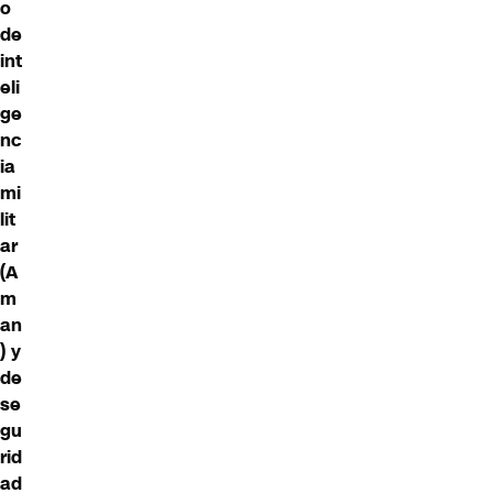
o
de
int
eli
ge
nc
ia
mi
lit
ar
(A
m
an
) y
de
se
gu
rid
ad