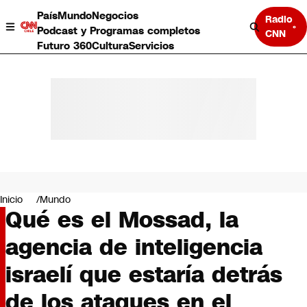
País
Mundo
Negocios
Radio
Podcast y Programas completos
CNN
Futuro 360
Cultura
Servicios
País
Mundo
Negocios
Inicio
Mundo
Qué es el Mossad, la
Deportes
Programas completos
agencia de inteligencia
Cultura
Servicios
israelí que estaría detrás
Bits
CNN Data
de los ataques en el
CNN tiempo