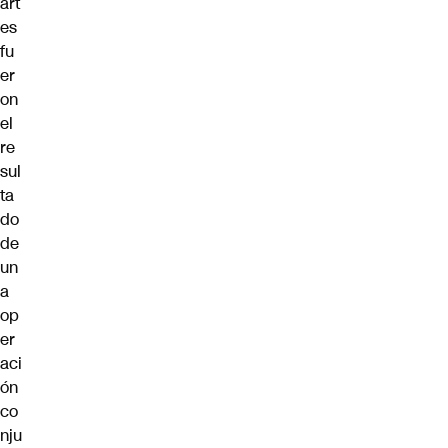
art
es
fu
er
on
el
re
sul
ta
do
de
un
a
op
er
aci
ón
co
nju