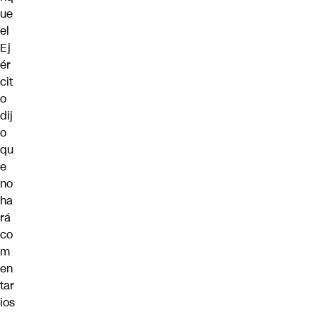
ue
el
Ej
ér
cit
o
dij
o
qu
e
no
ha
rá
co
m
en
tar
ios