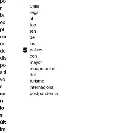
po
Chile
r
llega
la
al
ex
top
pl
ten
osi
de
ón
los
países
de
con
dis
mayor
po
recuperación
siti
del
vo
turismo
s,
internacional
so
postpandemia
n
lo
s
últ
im