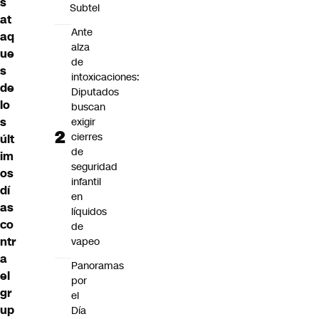
s
Subtel
at
Ante
aq
alza
ue
de
s
intoxicaciones:
de
Diputados
lo
buscan
s
exigir
cierres
últ
de
im
seguridad
os
infantil
dí
en
as
líquidos
co
de
ntr
vapeo
a
Panoramas
el
por
gr
el
up
Día