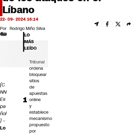
Futuro 360
Líbano
Opinión
22- 09- 2024 16:14
Por
Rodrigo Miño Silva
LO
MÁS
LEÍDO
Tribunal
ordena
bloquear
sitios
(C
de
NN
apuestas
Es
online
pa
y
establece
ñol
mecanismo
)
–
propuesto
Lo
por