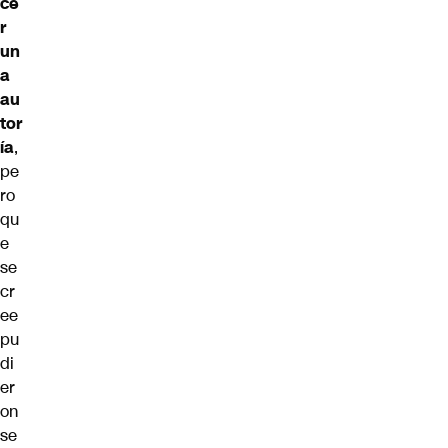
ce
r
un
a
au
tor
ía
,
pe
ro
qu
e
se
cr
ee
pu
di
er
on
se