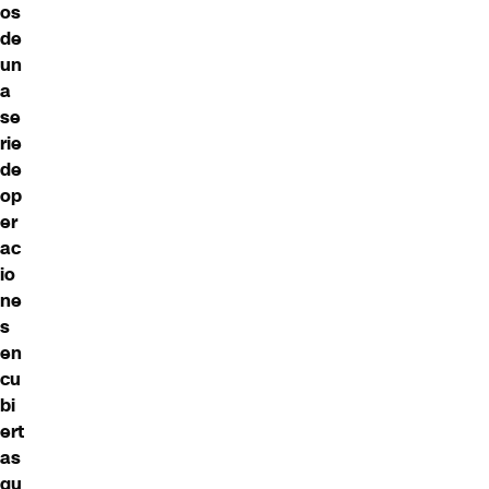
os
de
un
a
se
rie
de
op
er
ac
io
ne
s
en
cu
bi
ert
as
qu