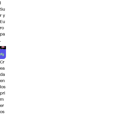
l
Su
r y
Eu
ro
pa
.
Cr
ea
da
en
los
pri
m
er
os