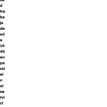
d
tra
ba
ja
de
sd
e
19
49
en
pa
ral
el
o
al
se
rvi
ci