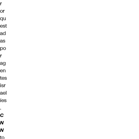
r
or
qu
est
ad
as
po
r
ag
en
tes
isr
ael
íes
.
C
N
N
to