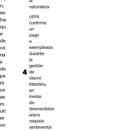
la
n,
naturaleza
en
UEFA
los
confirma
qu
un
e
pago
de
a
ce
exempleada
durante
na
la
s
gestión
de
de
pe
Gianni
rs
Infantino,
on
en
as
medio
de
m
desmentidos
uri
sobre
er
relación
on
sentimental