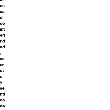
os
sa
d
de
int
eg
rid
ad
,
se
cr
et
o
y
se
nti
do
de