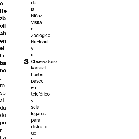
de
o
la
He
Niñez:
zb
Visita
oll
al
ah
Zoológico
en
Nacional
el
y
al
Lí
Observatorio
ba
Manuel
no
Foster,
,
paseo
re
en
sp
teleférico
al
y
seis
da
lugares
do
para
po
disfrutar
r
de
Irá