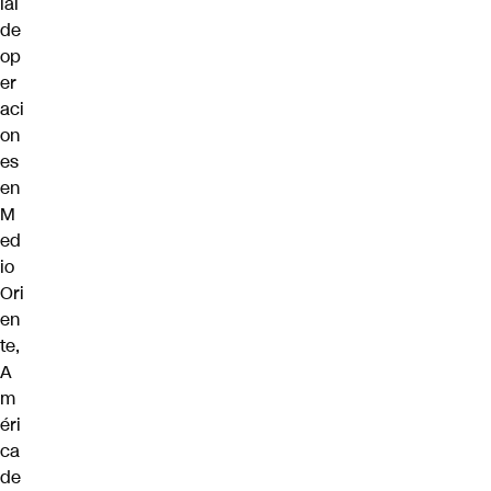
ial
de
op
er
aci
on
es
en
M
ed
io
Ori
en
te,
A
m
éri
ca
de