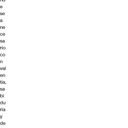
e
se
a
ne
ce
sa
rio
co
n
val
en
tía,
sa
bi
du
ría
y
de