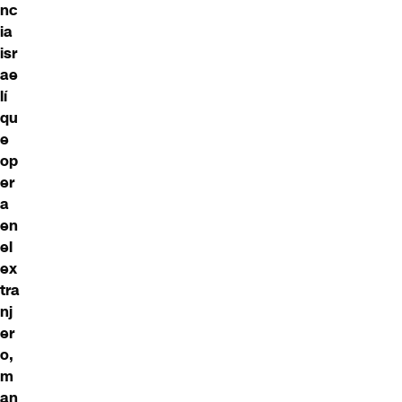
nc
ia
isr
ae
lí
qu
e
op
er
a
en
el
ex
tra
nj
er
o,
m
an