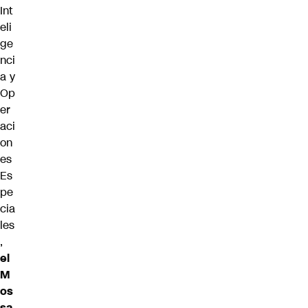
Int
eli
ge
nci
a y
Op
er
aci
on
es
Es
pe
cia
les
,
el
M
os
sa