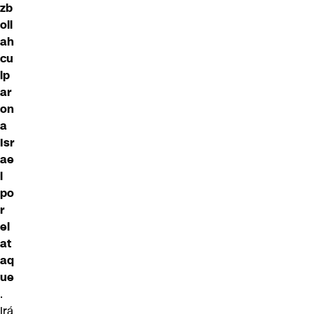
zb
oll
ah
cu
lp
ar
on
a
Isr
ae
l
po
r
el
at
aq
ue
.
Irá