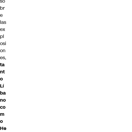
so
br
e
las
ex
pl
osi
on
es,
ta
nt
o
Lí
ba
no
co
m
o
He