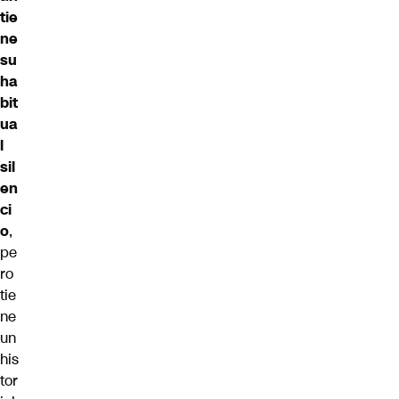
tie
ne
su
ha
bit
ua
l
sil
en
ci
o
,
pe
ro
tie
ne
un
his
tor