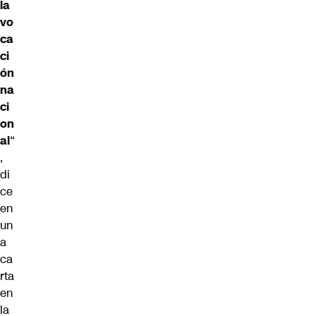
la
vo
ca
ci
ón
na
ci
on
al
“
,
di
ce
en
un
a
ca
rta
en
la