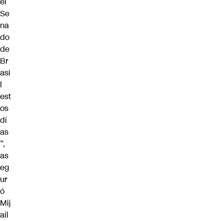
el
Se
na
do
de
Br
asi
l
est
os
dí
as
”,
as
eg
ur
ó
Mij
ail