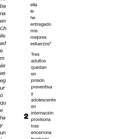
ella
ba
le
na
he
en
entregado
Ch
mis
ile
mejores
ad
esfuerzos"
e
Tres
m
adultos
ás
quedan
as
en
eg
prisión
preventiva
ur
y
ó
adolescente
qu
en
e
internación
ha
provisoria
y
tras
un
encerrona