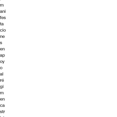
m
ani
fes
ta
cio
ne
s
en
ap
oy
o
al
ré
gi
m
en
ca
str