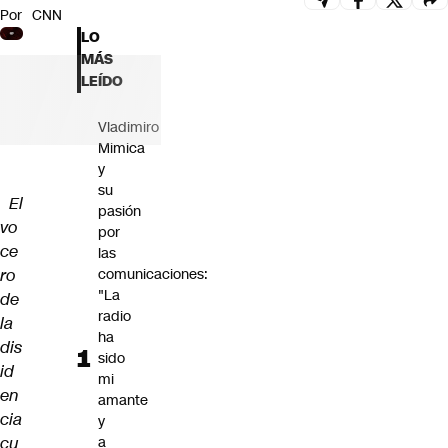
Por
CNN
Futuro 360
LO
Opinión
MÁS
LEÍDO
Vladimiro
Mimica
y
su
El
pasión
vo
por
ce
las
ro
comunicaciones:
"La
de
radio
la
ha
dis
sido
id
mi
en
amante
cia
y
cu
a