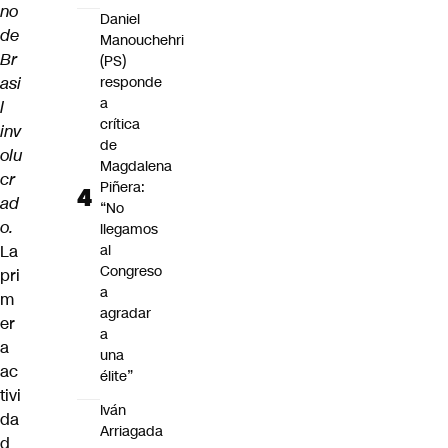
no
Daniel
de
Manouchehri
Br
(PS)
asi
responde
a
l
crítica
inv
de
olu
Magdalena
cr
Piñera:
ad
“No
o.
llegamos
La
al
Congreso
pri
a
m
agradar
er
a
a
una
ac
élite”
tivi
Iván
da
Arriagada
d