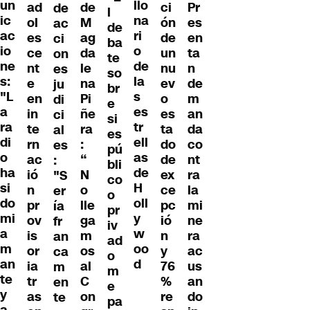
un
llo
ad
de
ci
Pr
de
l
ic
na
ol
M
ón
es
ac
de
ac
ri
es
ag
de
en
ci
ba
io
o
ce
da
un
ta
on
te
ne
de
nt
le
nu
n
es
so
s:
la
e
na
ev
de
ju
br
"L
s
en
Pi
o
m
di
e
a
es
in
ñe
es
an
ci
si
ra
tr
te
ra
ta
da
al
es
di
ell
rn
:
do
co
es
pú
o
as
ac
“
de
nt
:
bli
ha
de
ió
N
ex
ra
"S
co
si
H
n
o
ce
la
er
o
do
oll
pr
lle
pc
mi
ía
pr
mi
y
ov
ga
ió
ne
fr
iv
a
w
is
m
n
ra
an
ad
m
oo
or
os
y
ac
ca
o
an
d
ia
al
76
us
m
m
te
tr
C
%
an
en
e
y
as
on
re
do
te
pa