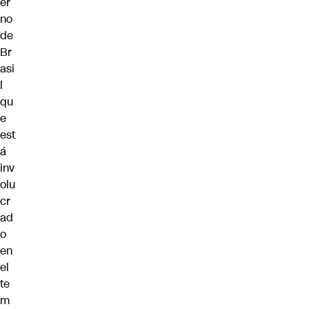
er
no
de
Br
asi
l
qu
e
est
á
inv
olu
cr
ad
o
en
el
te
m