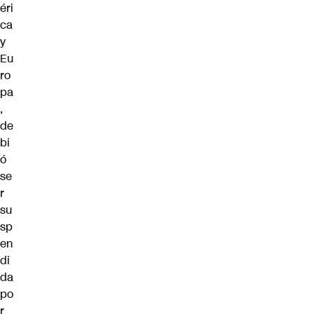
éri
ca
y
Eu
ro
pa
,
de
bi
ó
se
r
su
sp
en
di
da
po
r