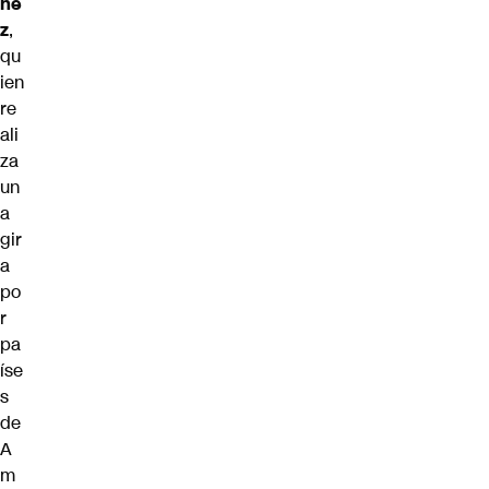
he
z
,
qu
ien
re
ali
za
un
a
gir
a
po
r
pa
íse
s
de
A
m