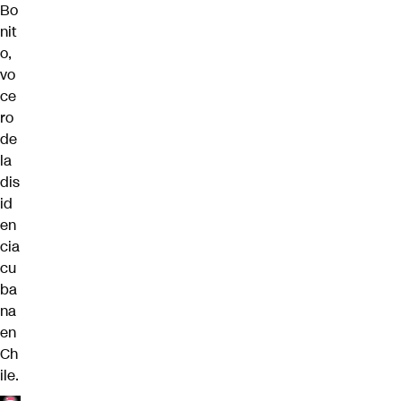
Bo
nit
o,
vo
ce
ro
de
la
dis
id
en
cia
cu
ba
na
en
Ch
ile.