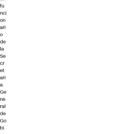
fu
nci
on
ari
o
de
la
Se
cr
et
arí
a
Ge
ne
ral
de
Go
bi