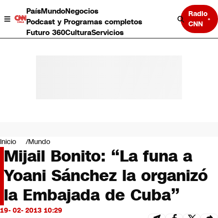
País
Mundo
Negocios
Radio
Podcast y Programas completos
CNN
Futuro 360
Cultura
Servicios
País
Mundo
Negocios
Inicio
Mundo
Mijail Bonito: “La funa a
Deportes
Programas completos
Yoani Sánchez la organizó
Cultura
Servicios
la Embajada de Cuba”
Bits
CNN Data
19- 02- 2013 10:29
CNN tiempo