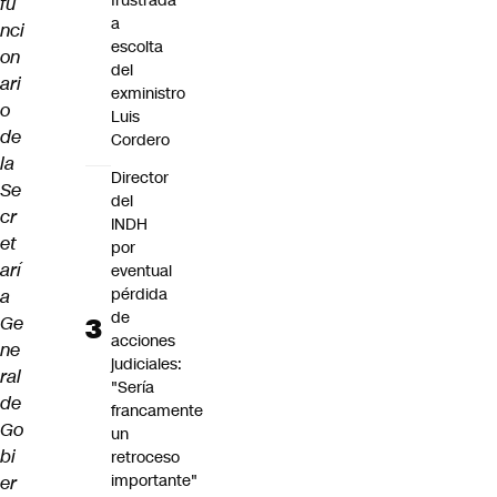
frustrada
fu
a
nci
escolta
on
del
ari
exministro
o
Luis
de
Cordero
la
Director
Se
del
cr
INDH
et
por
arí
eventual
pérdida
a
de
Ge
acciones
ne
judiciales:
ral
"Sería
de
francamente
Go
un
bi
retroceso
importante"
er