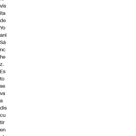
vis
ita
de
Yo
ani
Sá
nc
he
z.
Es
to
se
va
a
dis
cu
tir
en