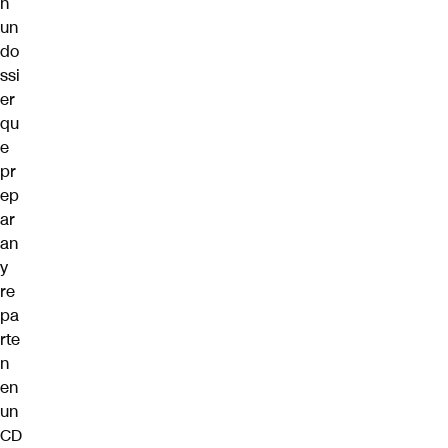
n
un
do
ssi
er
qu
e
pr
ep
ar
an
y
re
pa
rte
n
en
un
CD