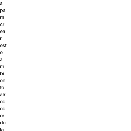
a
pa
ra
cr
ea
r
est
e
a
m
bi
en
te
alr
ed
ed
or
de
la