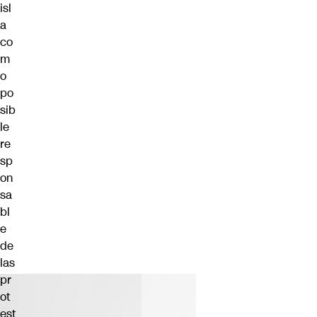
isl
a
co
m
o
po
sib
le
re
sp
on
sa
bl
e
de
las
pr
ot
est