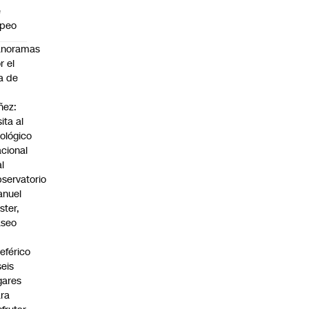
e
apeo
anoramas
r el
a de
ñez:
sita al
ológico
cional
al
servatorio
anuel
ster,
aseo
n
leférico
seis
gares
ra