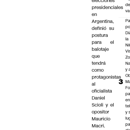
elecciones
d
presidenciales
v
en
P
Argentina,
po
definió su
Dí
postura
la
para el
Ni
balotaje
Vi
que
Zo
tendrá
Na
y 
como
Ob
protagonistas
M
al
Fo
oficialista
p
Daniel
e
Scioli y el
te
opositor
y 
lu
Mauricio
pa
Macri.