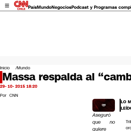
País
Mundo
Negocios
Podcast y Programas comp
País
Mundo
Inicio
Mundo
Negocios
Massa respalda al “camb
Deportes
Programas completos
29- 10- 2015 18:20
Cultura
Por
CNN
Servicios
LO 
Bits
LEÍD
CNN Data
Aseguró
CNN tiempo
que no
Tr
Futuro 360
or
quiere
Opinión