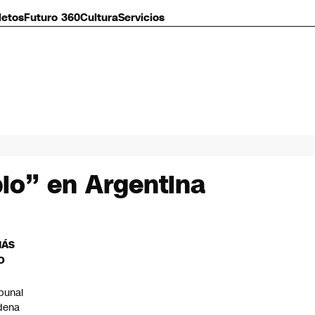
letos
Futuro 360
Cultura
Servicios
io” en Argentina
MÁS
O
ibunal
dena