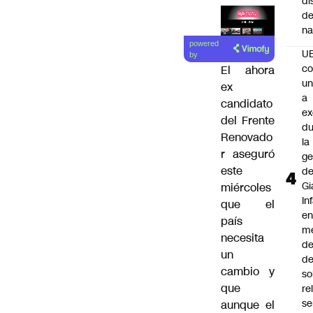
di
de
na
Lea el
powered
artículo
U
by
co
El ahora
un
ex
a
candidato
e
del Frente
du
Renovado
la
r aseguró
ge
este
d
Gi
miércoles
In
que el
e
país
m
necesita
d
un
de
cambio y
so
que
re
se
aunque el