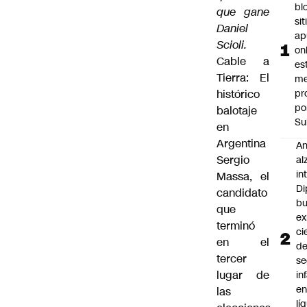
bl
que gane
si
Daniel
ap
Scioli.
on
Cable a
es
Tierra: El
me
histórico
pr
po
balotaje
Su
en
Argentina
An
Sergio
al
in
Massa, el
Di
candidato
b
que
ex
terminó
ci
en el
d
tercer
se
lugar de
in
e
las
lí