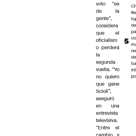
voto “es
Ch
de la
ll
gente”,
to
de
considera
pa
que el
c
oficialism
m
o perderá
re
la
de
segunda
tu
vuelta. “Yo
in
p
no quiero
que gane
Scioli”,
aseguró
en una
entrevista
televisiva.
“Entre el
cambio y