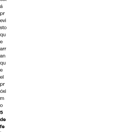
á
pr
evi
sto
qu
e
arr
an
qu
e
el
pr
óxi
m
o
5
de
fe