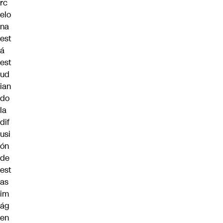
rc
elo
na
est
á
est
ud
ian
do
la
dif
usi
ón
de
est
as
im
ág
en