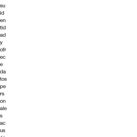
su
id
en
tid
ad
y
ofr
ec
e
da
tos
pe
rs
on
ale
s
ac
us