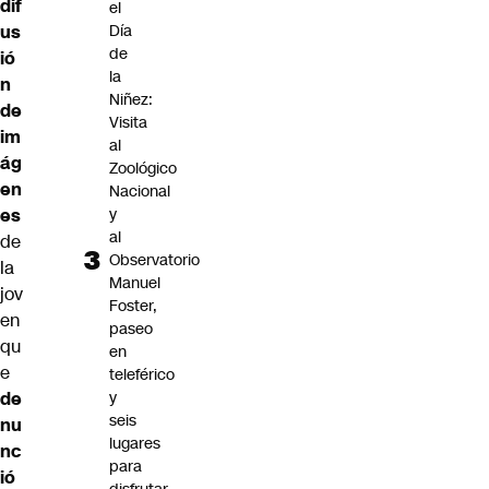
dif
el
Día
us
de
ió
la
n
Niñez:
de
Visita
im
al
ág
Zoológico
en
Nacional
y
es
al
de
Observatorio
la
Manuel
jov
Foster,
en
paseo
qu
en
e
teleférico
y
de
seis
nu
lugares
nc
para
ió