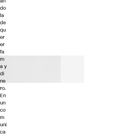
án
do
la
de
qu
er
er
fa
m
a y
di
ne
ro.
En
un
co
m
uni
ca