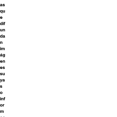
as
qu
e
dif
un
da
n
im
ág
en
es
su
ya
s
o
inf
or
m