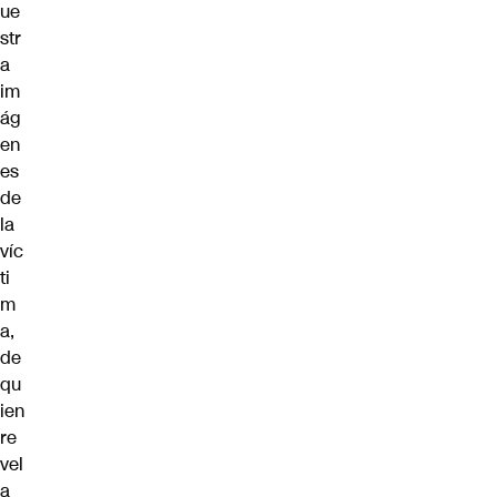
ue
str
a
im
ág
en
es
de
la
víc
ti
m
a,
de
qu
ien
re
vel
a