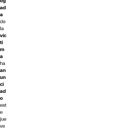
og
ad
a
de
la
víc
ti
m
a
ha
an
un
ci
ad
o
est
e
jue
ve