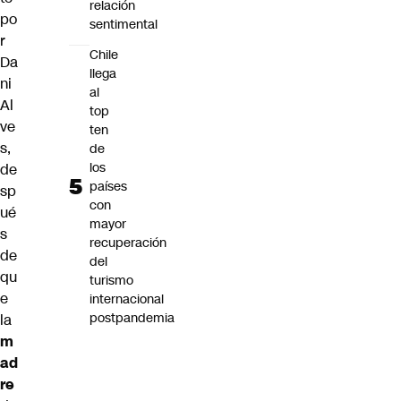
relación
po
sentimental
r
Chile
Da
llega
ni
al
Al
top
ve
ten
s
,
de
los
de
países
sp
con
ué
mayor
s
recuperación
de
del
qu
turismo
e
internacional
postpandemia
la
m
ad
re