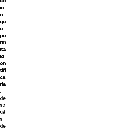
ac
ió
n
qu
e
pe
rm
ita
id
en
tifi
ca
rla
,
de
sp
ué
s
de