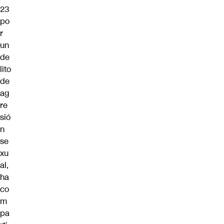
23
po
r
un
de
lito
de
ag
re
sió
n
se
xu
al,
ha
co
m
pa