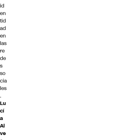
id
en
tid
ad
en
las
re
de
s
so
cia
les
.
Lu
cí
a
Al
ve