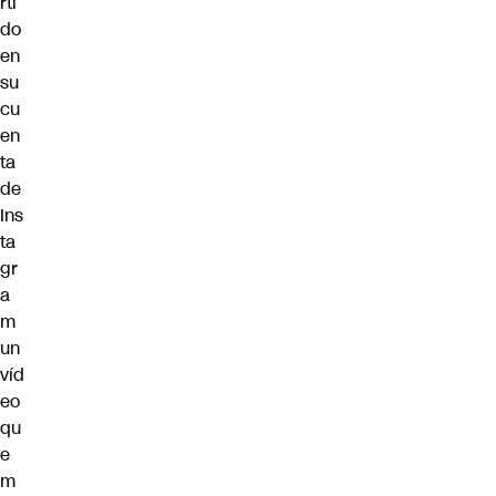
rti
do
en
su
cu
en
ta
de
Ins
ta
gr
a
m
un
víd
eo
qu
e
m