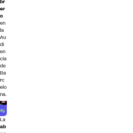
br
er
o
en
la
Au
di
en
cia
de
Ba
rc
elo
na.
La
ab