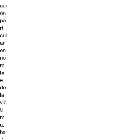
aci
ón
pa
rti
cul
ar
en
no
m
br
e
de
la
víc
ti
m
a,
ha