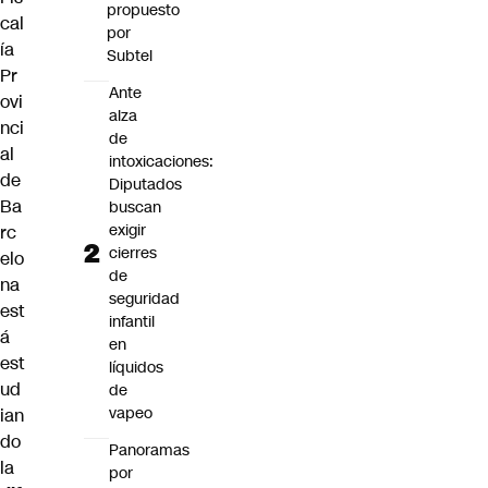
propuesto
cal
por
ía
Subtel
Pr
Ante
ovi
alza
nci
de
al
intoxicaciones:
de
Diputados
Ba
buscan
exigir
rc
cierres
elo
de
na
seguridad
est
infantil
á
en
est
líquidos
ud
de
vapeo
ian
do
Panoramas
la
por