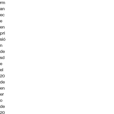
rm
an
ec
e
en
pri
sió
n
de
sd
e
el
20
de
en
er
o
de
20