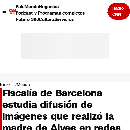
País
Mundo
Negocios
Radio
Podcast y Programas completos
CNN
Futuro 360
Cultura
Servicios
País
Mundo
Negocios
Inicio
Mundo
Fiscalía de Barcelona
Deportes
Programas completos
estudia difusión de
Cultura
Servicios
imágenes que realizó la
Bits
CNN Data
madre de Alves en redes
CNN tiempo