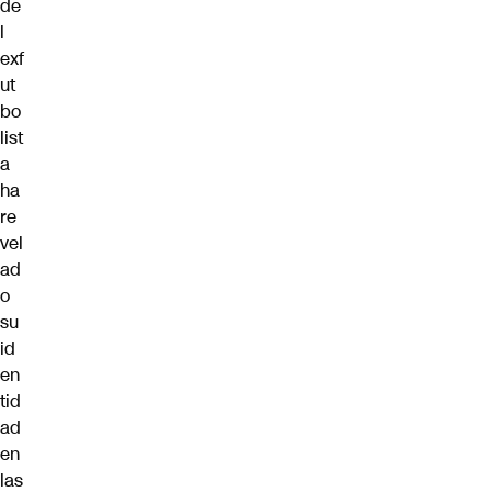
de
l
exf
ut
bo
list
a
ha
re
vel
ad
o
su
id
en
tid
ad
en
las