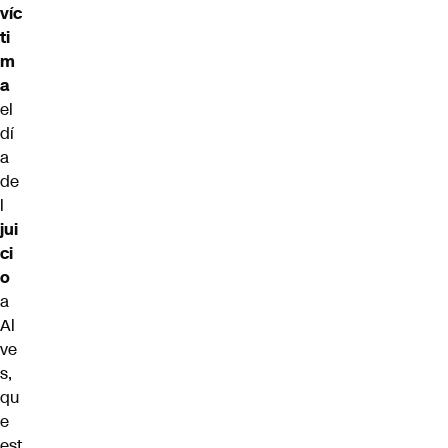
víc
ti
m
a
el
dí
a
de
l
jui
ci
o
a
Al
ve
s,
qu
e
est