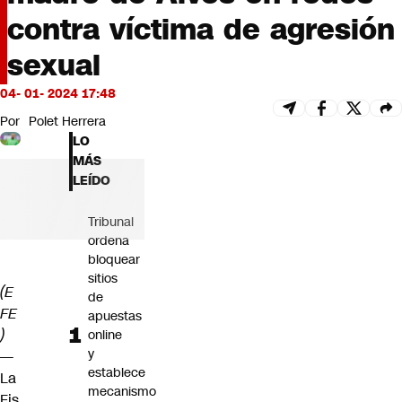
Futuro 360
contra víctima de agresión
Opinión
sexual
04- 01- 2024 17:48
Por
Polet Herrera
LO
MÁS
LEÍDO
Tribunal
ordena
bloquear
sitios
(E
de
FE
apuestas
)
online
y
—
establece
La
mecanismo
Fis