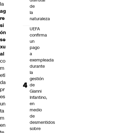
disfrutar
la
de
ag
la
re
naturaleza
si
UEFA
ón
confirma
se
un
xu
pago
al
a
exempleada
co
durante
m
la
eti
gestión
da
de
pr
Gianni
es
Infantino,
un
en
medio
ta
de
m
desmentidos
en
sobre
te