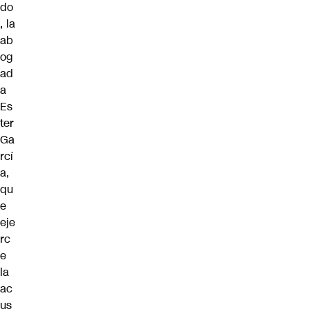
do
, la
ab
og
ad
a
Es
ter
Ga
rcí
a,
qu
e
eje
rc
e
la
ac
us