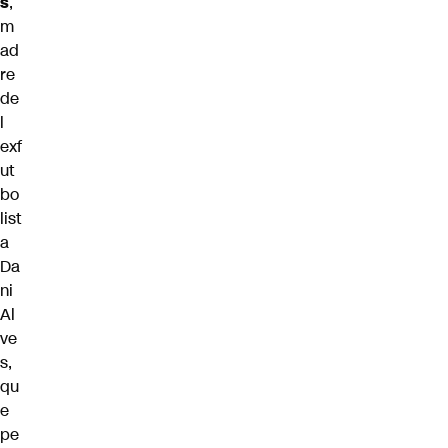
s
,
m
ad
re
de
l
exf
ut
bo
list
a
Da
ni
Al
ve
s
,
qu
e
pe