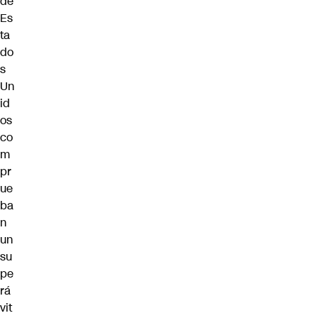
de
Es
ta
do
s
Un
id
os
co
m
pr
ue
ba
n
un
su
pe
rá
vit