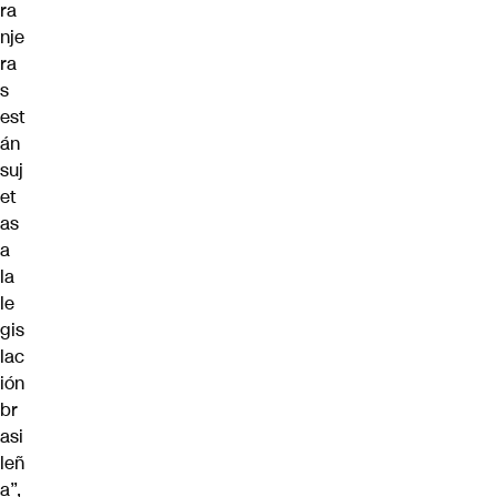
ra
nje
ra
s
est
án
suj
et
as
a
la
le
gis
lac
ión
br
asi
leñ
a”,