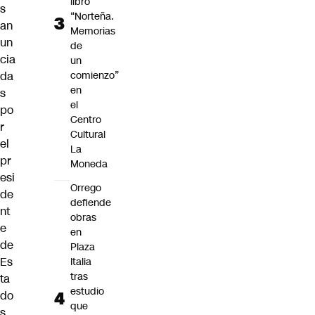
libro
s
“Norteña.
an
Memorias
un
de
cia
un
da
comienzo”
en
s
el
po
Centro
r
Cultural
el
La
pr
Moneda
esi
Orrego
de
defiende
nt
obras
e
en
de
Plaza
Es
Italia
tras
ta
estudio
do
que
s