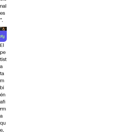
nal
es
”.
El
pe
tist
a
ta
m
bi
én
afi
rm
a
qu
e,