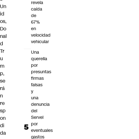
revela
Un
caída
id
de
os,
67%
Do
en
velocidad
nal
vehicular
d
Tr
Una
u
querella
por
m
presuntas
p,
firmas
se
falsas
rá
y
n
una
re
denuncia
sp
del
Servel
on
por
di
eventuales
da
gastos