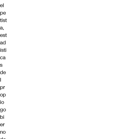
el
pe
tist
a,
est
ad
ísti
ca
s
de
l
pr
op
io
go
bi
er
no