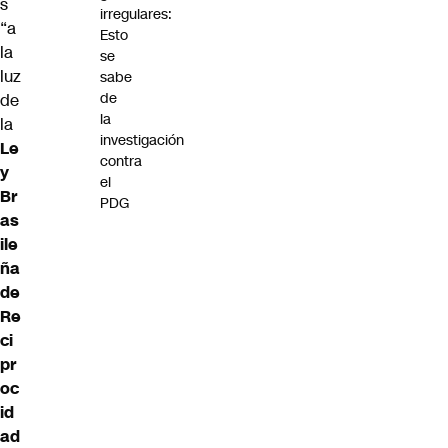
s
irregulares:
“a
Esto
la
se
luz
sabe
de
de
la
la
investigación
Le
contra
y
el
Br
PDG
as
ile
ña
de
Re
ci
pr
oc
id
ad