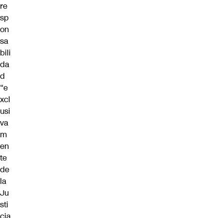
re
sp
on
sa
bili
da
d
“e
xcl
usi
va
m
en
te
de
la
Ju
sti
cia