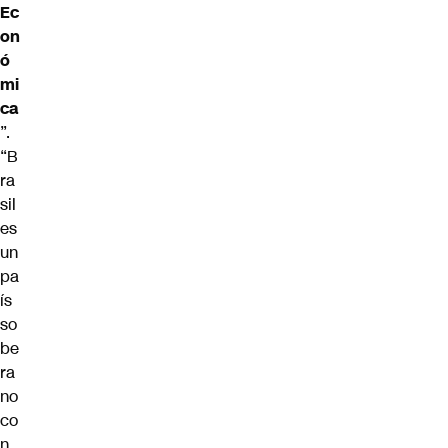
Ec
on
ó
mi
ca
”.
“B
ra
sil
es
un
pa
ís
so
be
ra
no
co
n