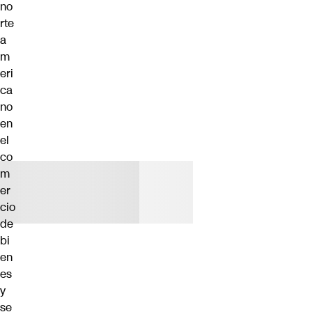
no
rte
a
m
eri
ca
no
en
el
co
m
er
cio
de
bi
en
es
y
se