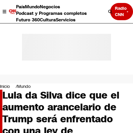
País
Mundo
Negocios
Radio
Podcast y Programas completos
CNN
Futuro 360
Cultura
Servicios
País
Mundo
Negocios
Inicio
Mundo
Lula da Silva dice que el
Deportes
Programas completos
aumento arancelario de
Cultura
Servicios
Trump será enfrentado
Bits
CNN Data
con una ley de
CNN tiempo