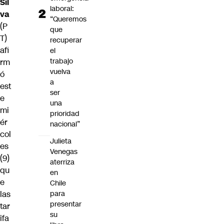
Sil
laboral:
va
“Queremos
(P
que
T)
recuperar
afi
el
trabajo
rm
vuelva
ó
a
est
ser
e
una
mi
prioridad
ér
nacional”
col
Julieta
es
Venegas
(9)
aterriza
qu
en
e
Chile
las
para
presentar
tar
su
ifa