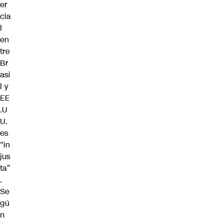
er
cia
l
en
tre
Br
asi
l y
EE
.U
U.
es
“in
jus
ta”
.
Se
gú
n