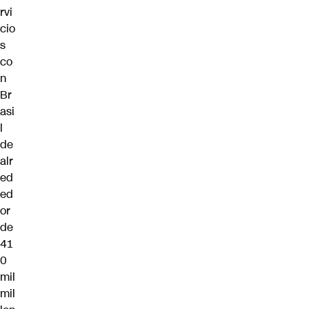
rvi
cio
s
co
n
Br
asi
l
de
alr
ed
ed
or
de
41
0
mil
mil