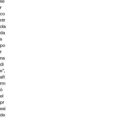
se
r
co
ntr
ola
da
s
po
r
na
di
e”,
afi
rm
ó
el
pr
esi
de