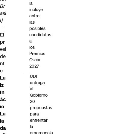
la
Br
incluye
asi
entre
l)
las
—
posibles
El
candidatas
a
pr
los
esi
Premios
de
Oscar
nt
2027
e
UDI
Lu
entrega
iz
al
In
Gobierno
ác
20
io
propuestas
Lu
para
enfrentar
la
la
da
emergencia