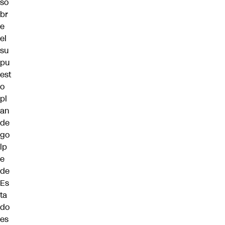
so
br
e
el
su
pu
est
o
pl
an
de
go
lp
e
de
Es
ta
do
es