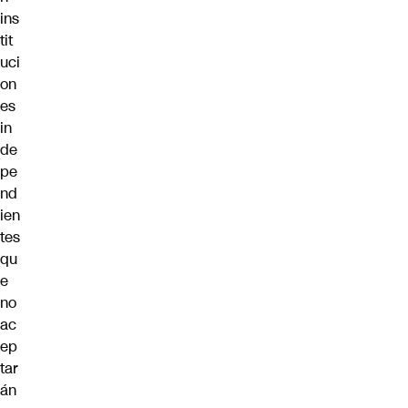
ins
tit
uci
on
es
in
de
pe
nd
ien
tes
qu
e
no
ac
ep
tar
án