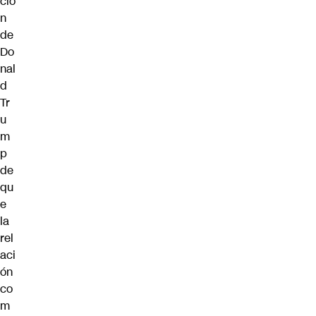
ció
n
de
Do
nal
d
Tr
u
m
p
de
qu
e
la
rel
aci
ón
co
m