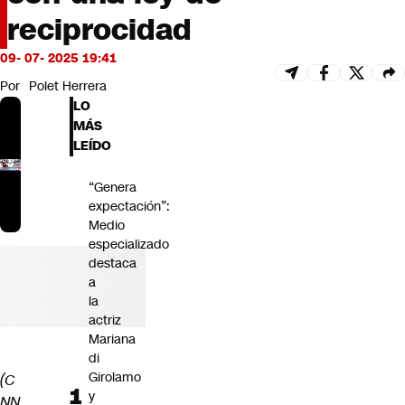
Futuro 360
reciprocidad
Opinión
09- 07- 2025 19:41
Por
Polet Herrera
LO
MÁS
LEÍDO
“Genera
expectación”:
Medio
especializado
destaca
a
la
actriz
Mariana
di
Girolamo
(C
y
NN