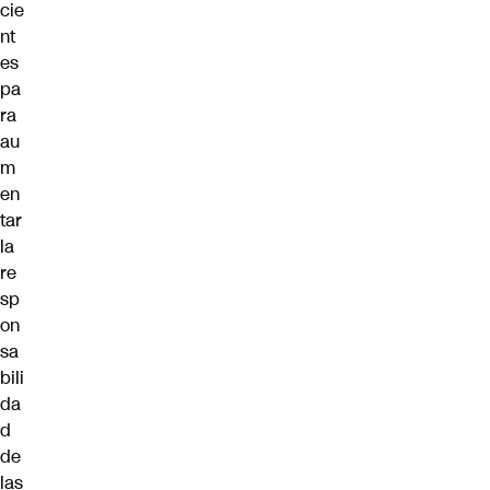
cie
nt
es
pa
ra
au
m
en
tar
la
re
sp
on
sa
bili
da
d
de
las