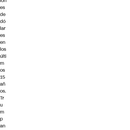
lon
es
de
dó
lar
es
en
los
últi
m
os
15
añ
os.
Tr
u
m
p
an