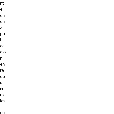
nt
e
en
un
a
pu
bli
ca
ció
n
en
re
de
s
so
cia
les
.
Lul