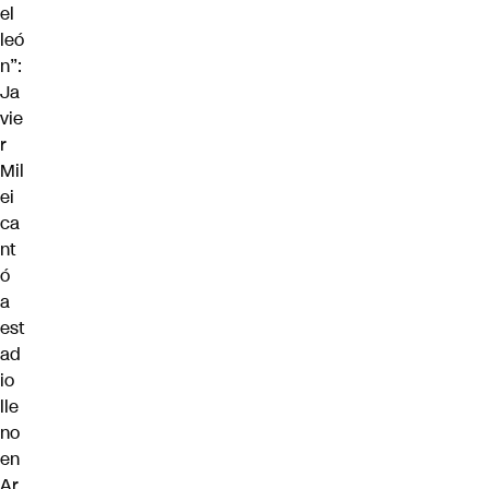
el
leó
n”:
Ja
vie
r
Mil
ei
ca
nt
ó
a
est
ad
io
lle
no
en
Ar