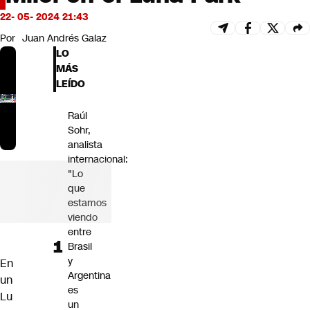
Futuro 360
22- 05- 2024 21:43
Opinión
Por
Juan Andrés Galaz
LO
MÁS
LEÍDO
Raúl
Sohr,
analista
internacional:
"Lo
que
estamos
viendo
entre
Brasil
y
En
Argentina
un
es
Lu
un