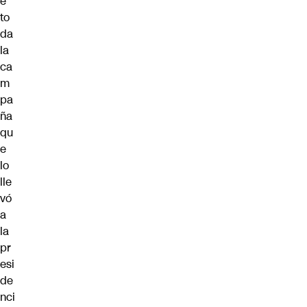
e
to
da
la
ca
m
pa
ña
qu
e
lo
lle
vó
a
la
pr
esi
de
nci