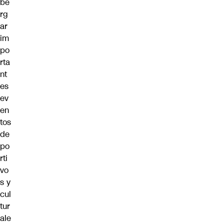
be
rg
ar
im
po
rta
nt
es
ev
en
tos
de
po
rti
vo
s y
cul
tur
ale