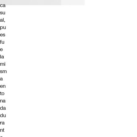
ca
su
al,
pu
es
fu
e
la
mi
sm
a
en
to
na
da
du
ra
nt