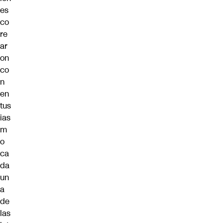
es
co
re
ar
on
co
n
en
tus
ias
m
o
ca
da
un
a
de
las