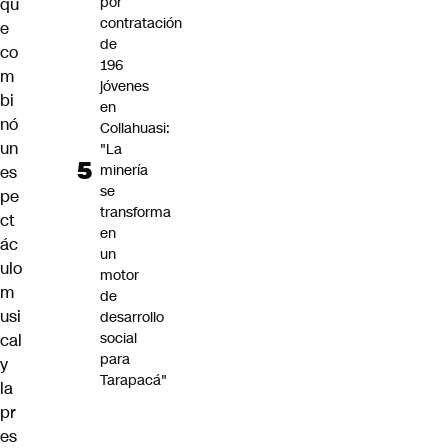
por
qu
contratación
e
de
co
196
m
jóvenes
bi
en
nó
Collahuasi:
un
"La
minería
es
se
pe
transforma
ct
en
ác
un
ulo
motor
m
de
usi
desarrollo
social
cal
para
y
Tarapacá"
la
pr
es