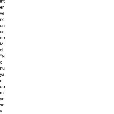
int
er
ve
nci
on
es
de
Mil
ei.
“N
o
hu
ya
n
de
mí,
yo
so
y