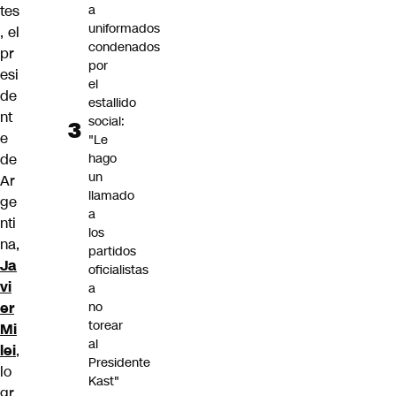
tes
a
uniformados
, el
condenados
pr
por
esi
el
de
estallido
nt
social:
e
"Le
de
hago
un
Ar
llamado
ge
a
nti
los
na,
partidos
Ja
oficialistas
vi
a
er
no
torear
Mi
al
lei
,
Presidente
lo
Kast"
gr