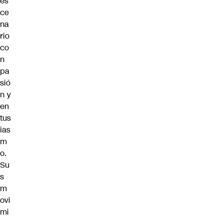
es
ce
na
rio
co
n
pa
sió
n y
en
tus
ias
m
o.
Su
s
m
ovi
mi