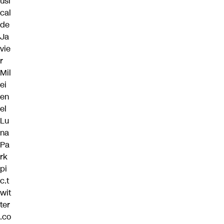
usi
cal
de
Ja
vie
r
Mil
ei
en
el
Lu
na
Pa
rk
pi
c.t
wit
ter
.co