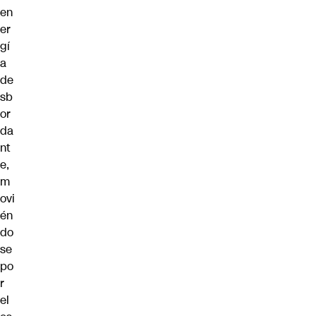
en
er
gí
a
de
sb
or
da
nt
e,
m
ovi
én
do
se
po
r
el