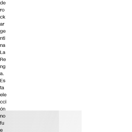
de
ro
ck
ar
ge
nti
na
La
Re
ng
a.
Es
ta
ele
cci
ón
no
fu
e