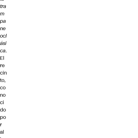
tra
m
pa
ne
ocl
ási
ca
.
El
re
cin
to,
co
no
ci
do
po
r
al