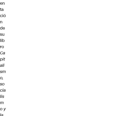
en
ta
ció
n
de
su
lib
ro
Ca
pit
ali
sm
o,
so
cia
lis
m
o y
la