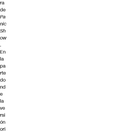
ra
de
Pa
nic
Sh
ow
.
En
la
pa
rte
do
nd
e
la
ve
rsi
ón
ori