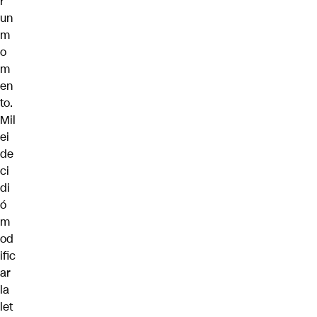
r
un
m
o
m
en
to.
Mil
ei
de
ci
di
ó
m
od
ific
ar
la
let