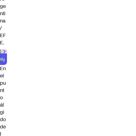
ge
nti
na
/
EF
E.
En
el
pu
nt
o
ál
gi
do
de
l