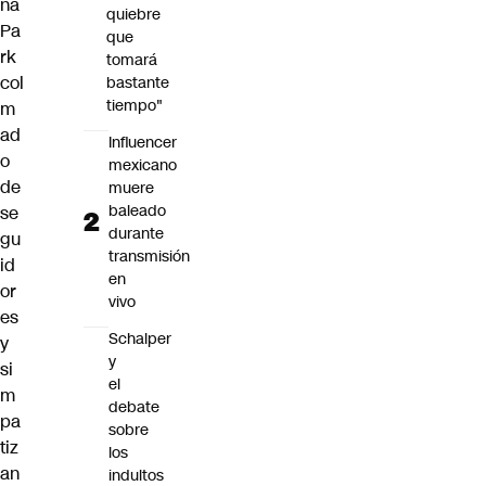
na
quiebre
Pa
que
rk
tomará
col
bastante
tiempo"
m
ad
Influencer
o
mexicano
de
muere
baleado
se
durante
gu
transmisión
id
en
or
vivo
es
Schalper
y
y
si
el
m
debate
pa
sobre
tiz
los
an
indultos