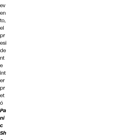
ev
en
to,
el
pr
esi
de
nt
e
int
er
pr
et
ó
Pa
ni
c
Sh