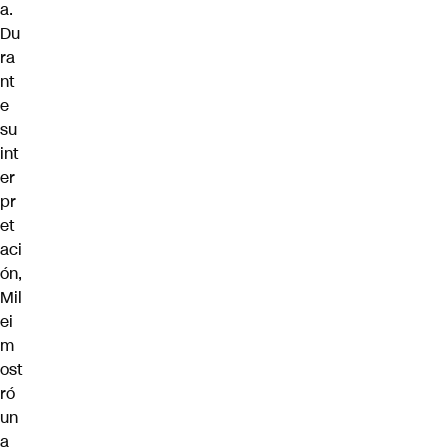
a.
Du
ra
nt
e
su
int
er
pr
et
aci
ón,
Mil
ei
m
ost
ró
un
a