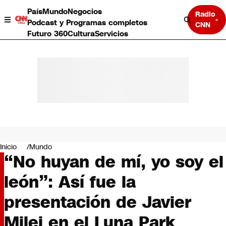
País
Mundo
Negocios
Radio
Podcast y Programas completos
CNN
Futuro 360
Cultura
Servicios
País
Mundo
Negocios
Inicio
Mundo
“No huyan de mí, yo soy el
Deportes
Programas completos
león”: Así fue la
Cultura
Servicios
presentación de Javier
Bits
CNN Data
Milei en el Luna Park
CNN tiempo