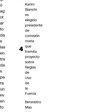
Karim
ó
Bianchi
ag
es
ot
elegido
ar
presidente
to
de
da
comisión
s
mixta
que
las
tramita
en
proyecto
tra
sobre
da
Reglas
s
de
pa
Uso
ra
de
la
un
Fuerza
ev
en
Biministro
to
Mas