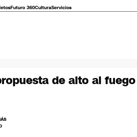
letos
Futuro 360
Cultura
Servicios
opuesta de alto al fuego
MÁS
O