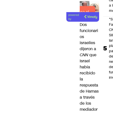
c
a 
m
Lea el
powered
artículo
"S
by
Dos
Fa
C
funcionari
SII
os
la
israelíes
pl
dijeron a
pa
CNN
que
de
Israel
ne
había
d
fu
recibido
ir
la
respuesta
de Hamas
a través
de los
mediador