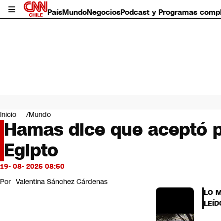
País
Mundo
Negocios
Podcast y Programas comp
País
Mundo
Inicio
Mundo
Negocios
Hamas dice que aceptó pr
Deportes
Egipto
Programas completos
Cultura
Servicios
19- 08- 2025 08:50
Bits
Por
Valentina Sánchez Cárdenas
CNN Data
LO 
CNN tiempo
LEÍD
Futuro 360
Opinión