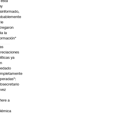
l está
uy
sinformado,
obablemente
 le
tregaron
da la
formación"
as
reciaciones
líticas ya
an
uedado
ompletamente
peradas":
bsecretario
avez
fiere a
lémica