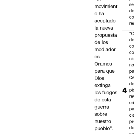
se
movimient
de
o ha
c
aceptado
re
la nueva
"C
propuesta
d
de los
co
mediador
co
es.
ni
Oramos
n
para que
pa
Ce
Dios
de
extinga
pi
los fuegos
re
de esta
cr
guerra
pa
sobre
ci
nuestro
pr
d
pueblo”.