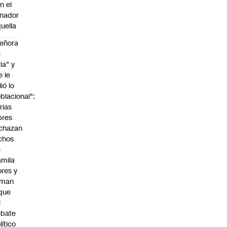
n el
nador
uella
eñora
e
ria" y
e le
lió lo
blacional":
rias
bres
chazan
chos
e
mila
ores y
aman
que
l
ebate
lítico