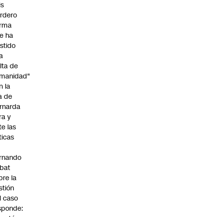
is
rdero
irma
e ha
istido
a
alta de
manidad"
n la
ja de
rnarda
ra y
te las
íticas
rnando
bat
bre la
stión
l caso
sponde: