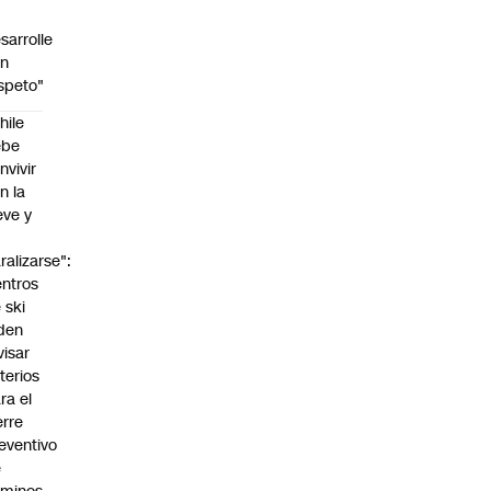
sarrolle
on
speto"
hile
ebe
nvivir
n la
eve y
o
ralizarse":
ntros
 ski
den
visar
iterios
ra el
erre
eventivo
e