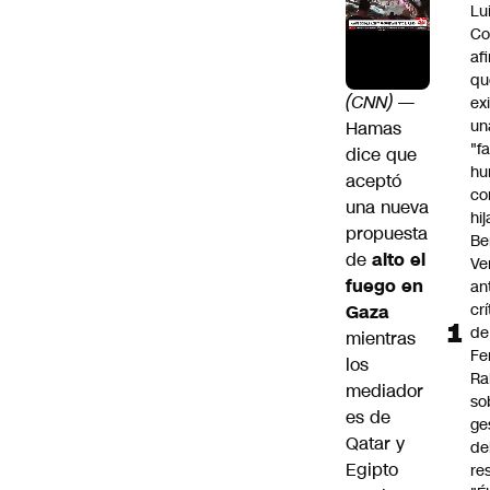
Lu
Co
af
qu
(CNN)
—
ex
un
Hamas
"f
dice que
hu
aceptó
co
una nueva
hi
propuesta
Be
de
alto el
Ve
fuego en
an
cr
Gaza
de
mientras
Fe
los
Ra
mediador
so
es de
ge
Qatar y
de
Egipto
re