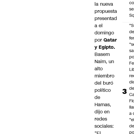
co
la nueva
se
propuesta
Sq
presentad
a el
"S
d
domingo
fe
por
Qatar
"s
y Egipto.
sa
Basem
po
Naim, un
Fe
alto
Li
miembro
re
di
del buró
d
político
Ca
de
Fl
Hamas,
ll
dijo en
a 
redes
"e
sociales:
d
po
“El