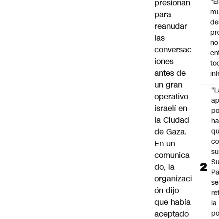
"É
presionan
m
para
de
reanudar
pr
las
no
conversac
en
iones
to
antes de
in
un gran
"L
operativo
ap
israelí en
po
la Ciudad
h
de Gaza.
q
c
En un
su
comunica
Su
do, la
P
organizaci
se
ón dijo
re
que había
la
aceptado
po