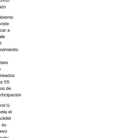
corto
azo
bierno
cide
car a
ile
l
vimiento
e
íses
o
ineados
as 55
os de
rticipación
rol G
vela el
acklist
 su
uevo
bum: