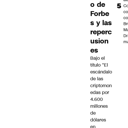
o de
Co
Forbe
co
c
s y las
Br
Ma
reperc
Dr
usion
m
es
Bajo el
título “El
escándalo
de las
criptomon
edas por
4.600
millones
de
dólares
en