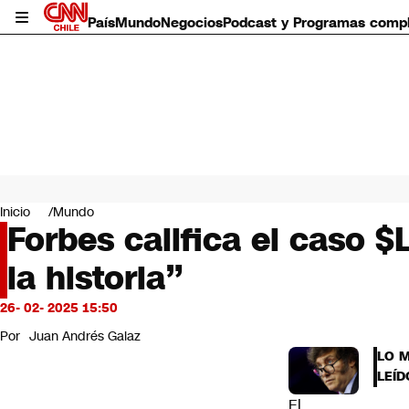
País
Mundo
Negocios
Podcast y Programas comp
País
Mundo
Inicio
Mundo
Negocios
Forbes califica el caso
Deportes
la historia”
Programas completos
Cultura
Servicios
26- 02- 2025 15:50
Bits
Por
Juan Andrés Galaz
CNN Data
LO 
CNN tiempo
LEÍD
Futuro 360
El
Opinión