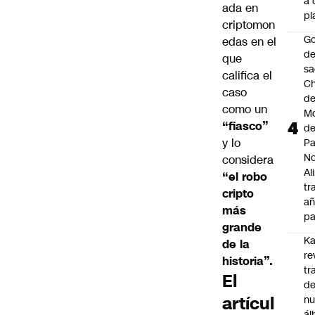
a 
ada en
pl
criptomon
Go
edas en el
de
que
sa
califica el
Ch
caso
de
como un
Mo
“fiasco”
d
y lo
Pa
N
considera
Al
“el robo
tr
cripto
añ
más
pa
grande
Ka
de la
re
historia”.
tr
El
de
artícul
n
ál