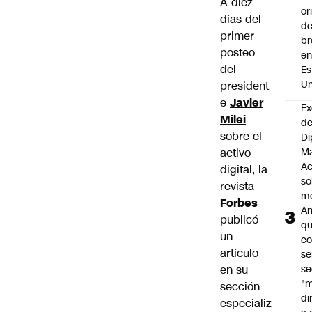
A diez
or
días del
de
primer
br
posteo
e
del
Es
Un
president
e
Javier
Ex
Milei
de
sobre el
Di
activo
Ma
Ac
digital, la
so
revista
me
Forbes
An
publicó
qu
un
co
artículo
se
en su
se
"
sección
di
especializ