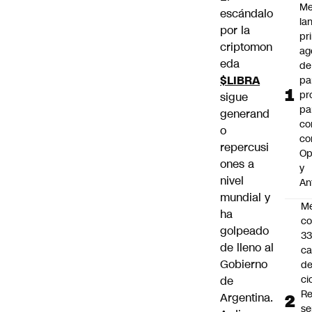
Me
escándalo
la
por la
pr
criptomon
ag
eda
de
$LIBRA
pa
pr
sigue
pa
generand
co
o
co
repercusi
Op
ones a
y
nivel
An
mundial y
Mé
ha
co
golpeado
3
de lleno al
ca
Gobierno
d
ci
de
R
Argentina.
se