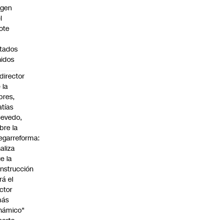
igen
l
ote
n
tados
idos
director
 la
pres,
tías
evedo,
bre la
garreforma:
aliza
e la
nstrucción
rá el
ctor
más
námico"