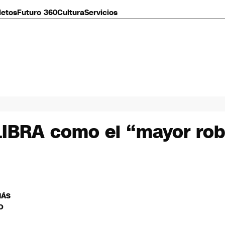
letos
Futuro 360
Cultura
Servicios
 $LIBRA como el “mayor ro
MÁS
O