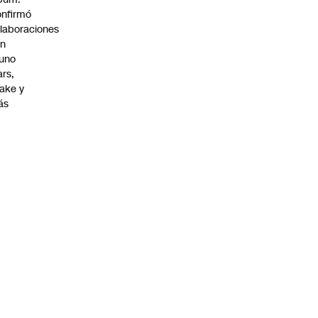
nfirmó
laboraciones
on
uno
rs,
ake y
ás