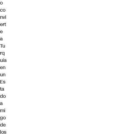
o
co
nvi
ert
e
a
Tu
rq
uía
en
un
Es
ta
do
a
mi
go
de
los