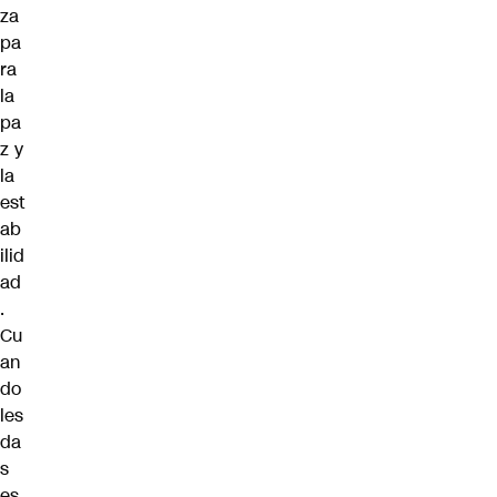
za
pa
ra
la
pa
z y
la
est
ab
ilid
ad
.
Cu
an
do
les
da
s
es