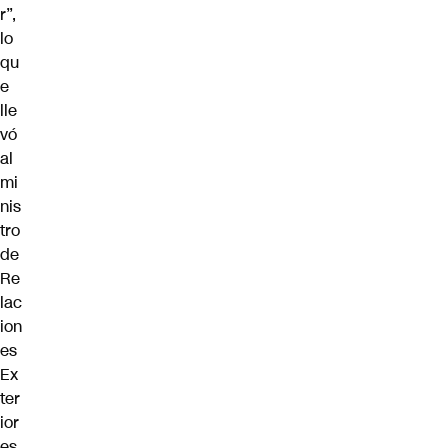
r”,
lo
qu
e
lle
vó
al
mi
nis
tro
de
Re
lac
ion
es
Ex
ter
ior
es