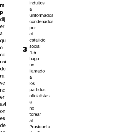
indultos
m
a
p
uniformados
dij
condenados
er
por
a
el
estallido
qu
social:
e
"Le
co
hago
nsi
un
de
llamado
ra
a
ve
los
partidos
nd
oficialistas
er
a
avi
no
on
torear
es
al
de
Presidente