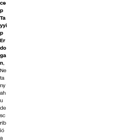
ce
p
Ta
yyi
p
Er
do
ga
n
,
Ne
ta
ny
ah
u
de
sc
rib
ió
a