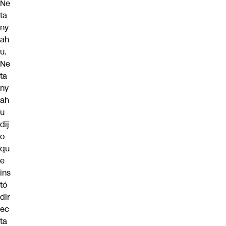
Ne
ta
ny
ah
u.
Ne
ta
ny
ah
u
dij
o
qu
e
ins
tó
dir
ec
ta