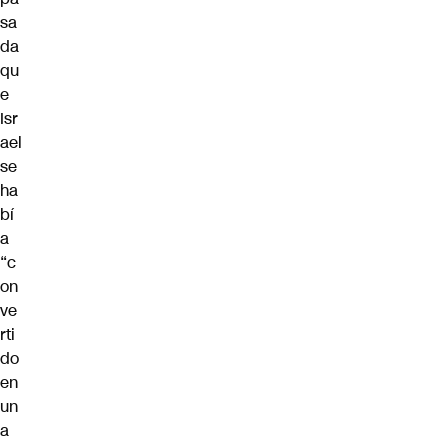
sa
da
qu
e
Isr
ael
se
ha
bí
a
“c
on
ve
rti
do
en
un
a