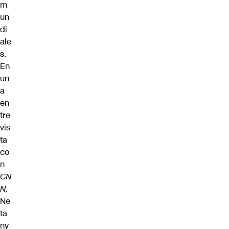
m
un
di
ale
s.
En
un
a
en
tre
vis
ta
co
n
CN
N,
Ne
ta
ny