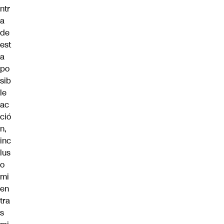
ntr
a
de
est
a
po
sib
le
ac
ció
n,
inc
lus
o
mi
en
tra
s