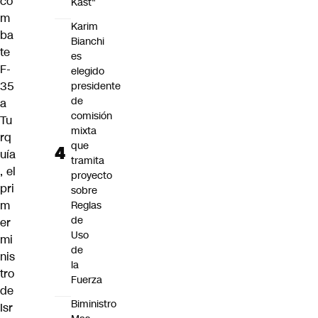
co
Kast"
m
Karim
ba
Bianchi
te
es
F-
elegido
35
presidente
de
a
comisión
Tu
mixta
rq
que
uía
tramita
, el
proyecto
pri
sobre
m
Reglas
de
er
Uso
mi
de
nis
la
tro
Fuerza
de
Biministro
Isr