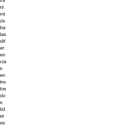
mi
ni
mi
za
ba
las
dif
er
en
cia
s
en
tre
los
do
s
líd
er
es