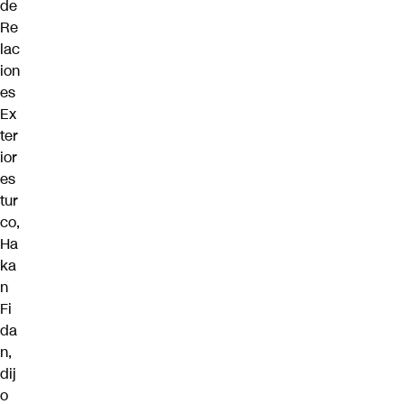
de
Re
lac
ion
es
Ex
ter
ior
es
tur
co,
Ha
ka
n
Fi
da
n,
dij
o