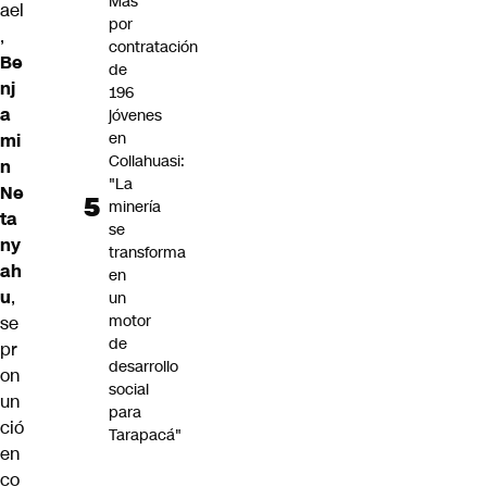
Mas
ael
por
,
contratación
Be
de
nj
196
a
jóvenes
en
mi
Collahuasi:
n
"La
Ne
minería
ta
se
ny
transforma
ah
en
u
,
un
motor
se
de
pr
desarrollo
on
social
un
para
ció
Tarapacá"
en
co