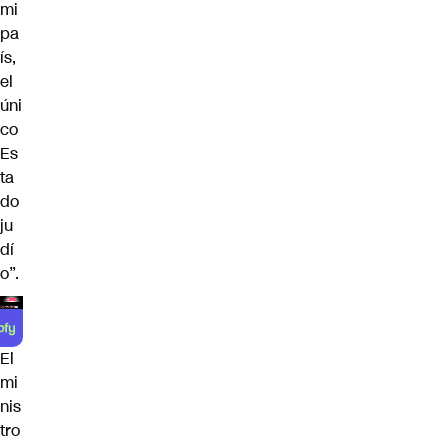
mi
pa
ís,
el
úni
co
Es
ta
do
ju
dí
o”.
El
mi
nis
tro