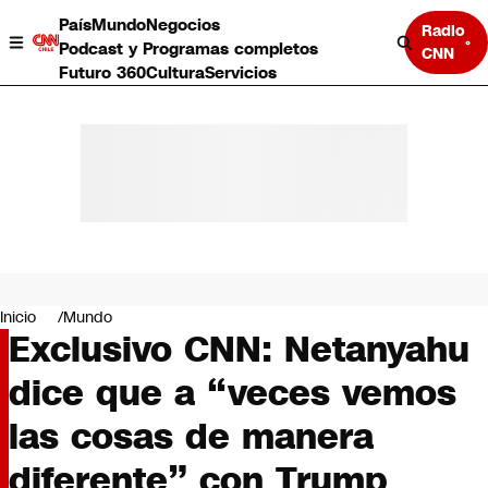
País
Mundo
Negocios
Radio
Podcast y Programas completos
CNN
Futuro 360
Cultura
Servicios
País
Mundo
Negocios
Inicio
Mundo
Exclusivo CNN: Netanyahu
Deportes
Programas completos
dice que a “veces vemos
Cultura
Servicios
las cosas de manera
Bits
CNN Data
diferente” con Trump
CNN tiempo