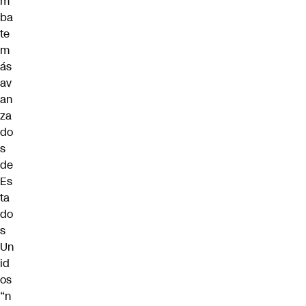
m
ba
te
m
ás
av
an
za
do
s
de
Es
ta
do
s
Un
id
os
“n