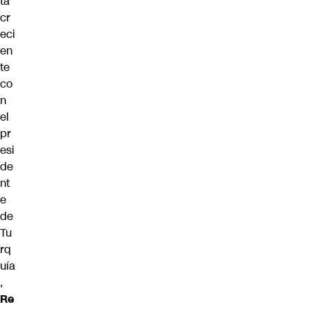
ta
cr
eci
en
te
co
n
el
pr
esi
de
nt
e
de
Tu
rq
uía
,
Re