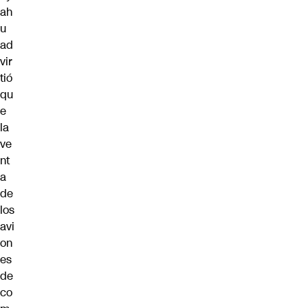
ah
u
ad
vir
tió
qu
e
la
ve
nt
a
de
los
avi
on
es
de
co