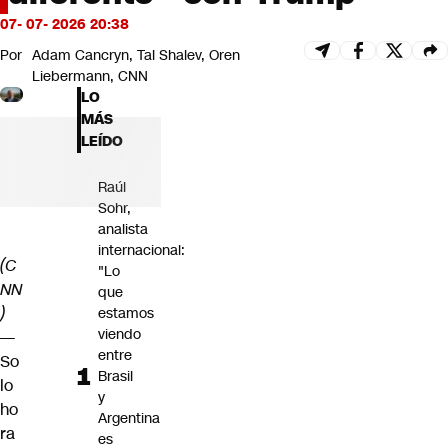
Futuro 360
07- 07- 2026 20:38
Opinión
Por
Adam Cancryn, Tal Shalev, Oren
Liebermann, CNN
LO
MÁS
LEÍDO
Raúl
Sohr,
analista
internacional:
(C
"Lo
NN
que
)
estamos
viendo
—
entre
So
Brasil
lo
y
ho
Argentina
ra
es