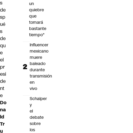
s
un
de
quiebre
que
sp
tomará
ué
bastante
s
tiempo"
de
Influencer
qu
mexicano
e
muere
el
baleado
pr
durante
esi
transmisión
de
en
nt
vivo
e
Schalper
Do
y
na
el
ld
debate
sobre
Tr
los
u