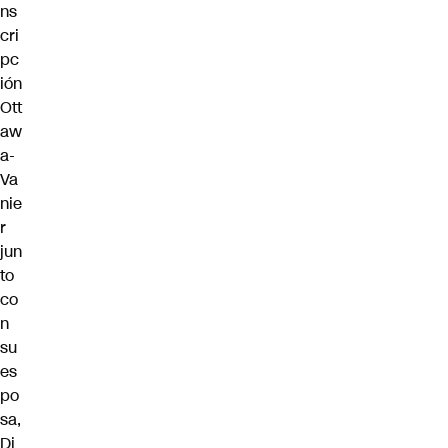
ns
cri
pc
ión
Ott
aw
a-
Va
nie
r
jun
to
co
n
su
es
po
sa,
Di