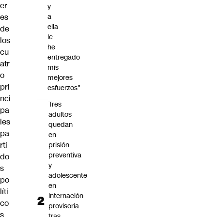
er
y
es
a
ella
de
le
los
he
cu
entregado
atr
mis
o
mejores
pri
esfuerzos"
nci
Tres
pa
adultos
les
quedan
pa
en
rti
prisión
preventiva
do
y
s
adolescente
po
en
líti
internación
co
provisoria
s
tras