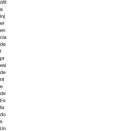
ólit
a
inj
er
en
cia
de
l
pr
esi
de
nt
e
de
Es
ta
do
s
Un