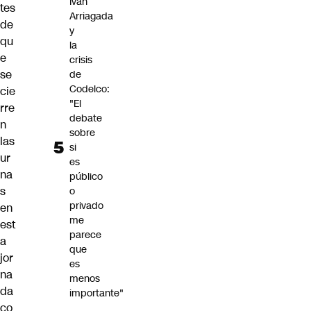
Iván
tes
Arriagada
de
y
qu
la
e
crisis
se
de
Codelco:
cie
"El
rre
debate
n
sobre
las
si
ur
es
na
público
s
o
privado
en
me
est
parece
a
que
jor
es
na
menos
da
importante"
co