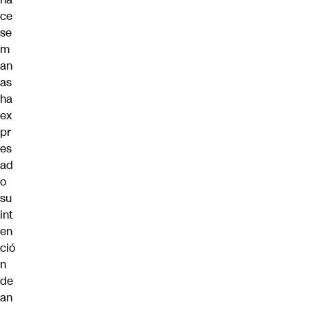
ce
se
m
an
as
ha
ex
pr
es
ad
o
su
int
en
ció
n
de
an