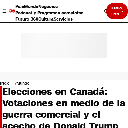
País
Mundo
Negocios
Radio
Podcast y Programas completos
CNN
Futuro 360
Cultura
Servicios
País
Mundo
Negocios
Inicio
Mundo
Elecciones en Canadá:
Deportes
Programas completos
Votaciones en medio de la
Cultura
Servicios
guerra comercial y el
Bits
CNN Data
acecho de Donald Trump
CNN tiempo