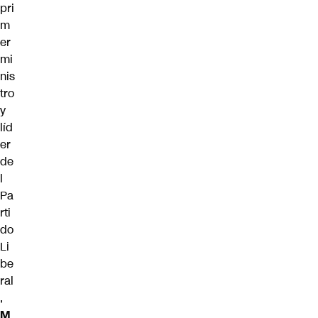
pri
m
er
mi
nis
tro
y
líd
er
de
l
Pa
rti
do
Li
be
ral
,
M