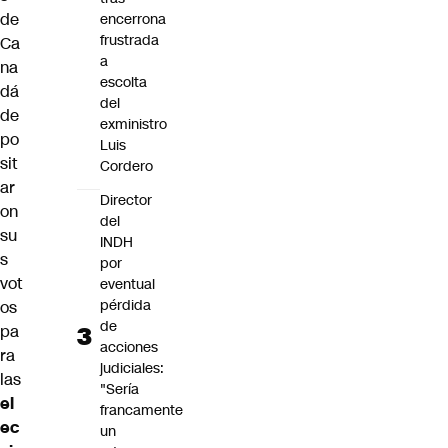
de
encerrona
frustrada
Ca
a
na
escolta
dá
del
de
exministro
po
Luis
sit
Cordero
ar
Director
on
del
su
INDH
s
por
vot
eventual
pérdida
os
de
pa
acciones
ra
judiciales:
las
"Sería
el
francamente
ec
un