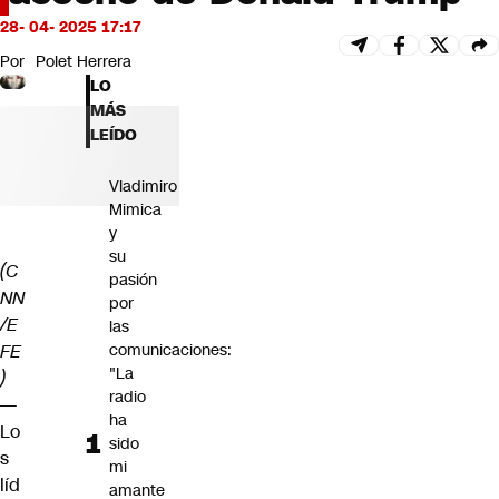
Futuro 360
28- 04- 2025 17:17
Opinión
Por
Polet Herrera
LO
MÁS
LEÍDO
Vladimiro
Mimica
y
su
(C
pasión
NN
por
/E
las
FE
comunicaciones:
"La
)
radio
—
ha
Lo
sido
s
mi
líd
amante