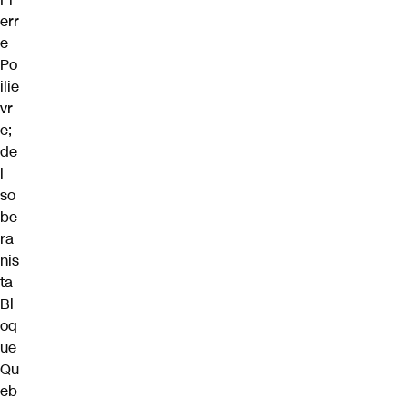
err
e
Po
ilie
vr
e;
de
l
so
be
ra
nis
ta
Bl
oq
ue
Qu
eb