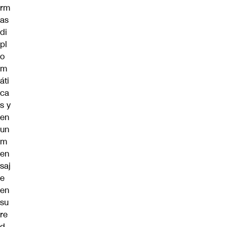
rm
as
di
pl
o
m
áti
ca
s y
en
un
m
en
saj
e
en
su
re
d