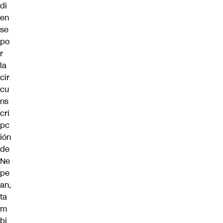
di
en
se
po
r
la
cir
cu
ns
cri
pc
ión
de
Ne
pe
an,
ta
m
bi