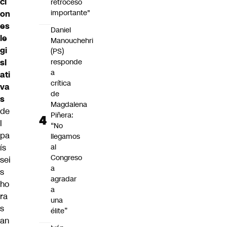
ci
retroceso
importante"
on
es
Daniel
le
Manouchehri
gi
(PS)
sl
responde
a
ati
crítica
va
de
s
Magdalena
de
Piñera:
l
“No
pa
llegamos
ís
al
Congreso
sei
a
s
agradar
ho
a
ra
una
s
élite”
an