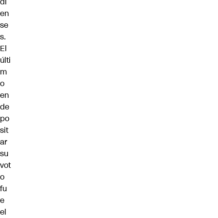
di
en
se
s.
El
últi
m
o
en
de
po
sit
ar
su
vot
o
fu
e
el