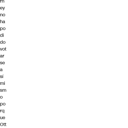
rn
ey
no
ha
po
di
do
vot
ar
se
a
sí
mi
sm
o
po
rq
ue
Ott