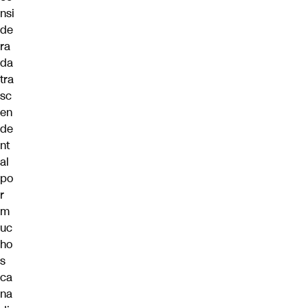
nsi
de
ra
da
tra
sc
en
de
nt
al
po
r
m
uc
ho
s
ca
na