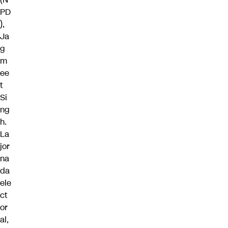
PD
),
Ja
g
m
ee
t
Si
ng
h.
La
jor
na
da
ele
ct
or
al,