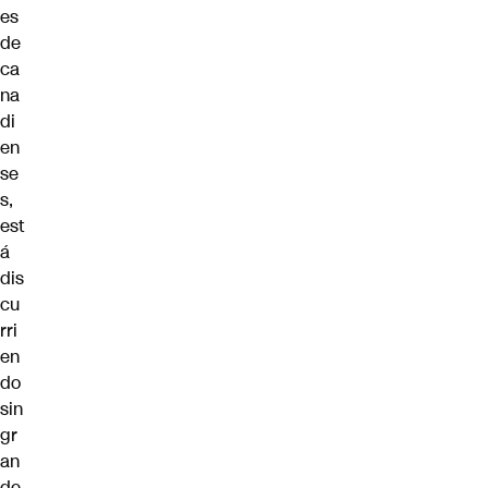
es
de
ca
na
di
en
se
s,
est
á
dis
cu
rri
en
do
sin
gr
an
de