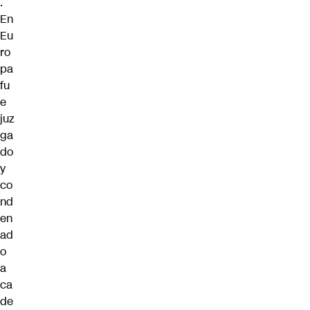
.
En
Eu
ro
pa
fu
e
juz
ga
do
y
co
nd
en
ad
o
a
ca
de