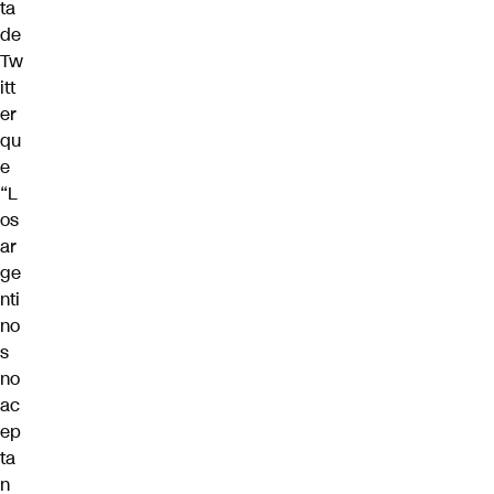
ta
de
Tw
itt
er
qu
e
“L
os
ar
ge
nti
no
s
no
ac
ep
ta
n