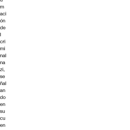
m
aci
ón
de
l
cri
mi
nal
na
zi,
se
ñal
an
do
en
su
cu
en