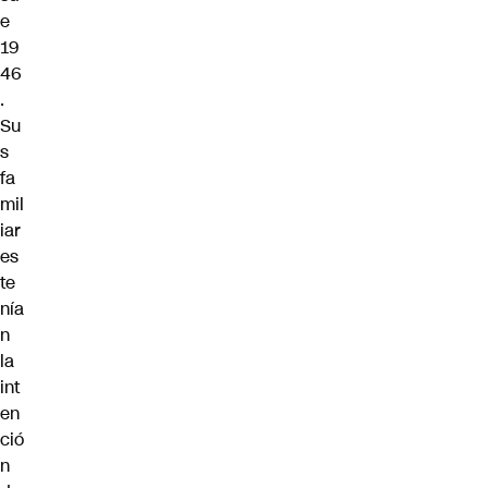
e
19
46
.
Su
s
fa
mil
iar
es
te
nía
n
la
int
en
ció
n