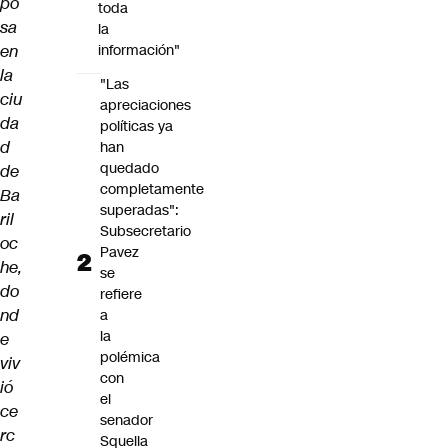
po
toda
sa
la
en
información"
la
"Las
ciu
apreciaciones
da
políticas ya
d
han
quedado
de
completamente
Ba
superadas":
ril
Subsecretario
oc
Pavez
he,
se
do
refiere
nd
a
la
e
polémica
viv
con
ió
el
ce
senador
rc
Squella