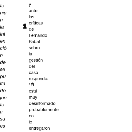
y
te
ante
nía
las
n
críticas
la
de
int
Fernando
en
Rabat
ció
sobre
la
n
gestión
de
del
se
caso
pu
responde:
lta
"Él
rlo
está
jun
muy
desinformado,
to
probablemente
a
no
su
le
es
entregaron