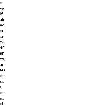
e
viv
ió
alr
ed
ed
or
de
40
añ
os,
an
tes
de
se
r
de
sc
ub