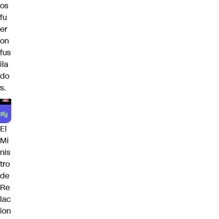
os
fu
er
on
fus
ila
do
s.
El
Mi
nis
tro
de
Re
lac
ion