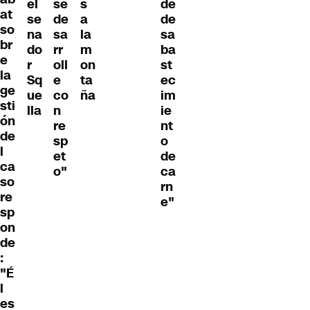
el
se
s
de
at
se
de
a
de
so
na
sa
la
sa
br
do
rr
m
ba
e
r
oll
on
st
la
Sq
e
ta
ec
ge
ue
co
ña
im
sti
lla
n
ie
ón
re
nt
de
sp
o
l
et
de
ca
o"
ca
so
rn
re
e"
sp
on
de
:
"É
l
es