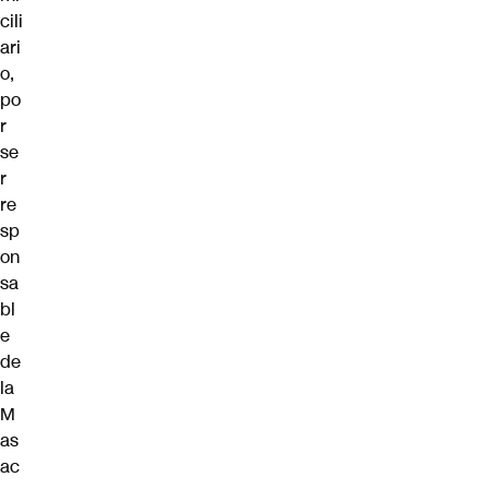
cili
ari
o,
po
r
se
r
re
sp
on
sa
bl
e
de
la
M
as
ac