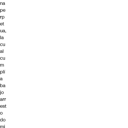
na
pe
rp
et
ua,
la
cu
al
cu
m
plí
a
ba
jo
arr
est
o
do
mi