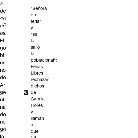
a
"Señora
de
de
40
feria"
añ
y
os
.
"se
El
le
salió
go
lo
bi
poblacional":
er
Ferias
no
Libres
de
rechazan
Ar
dichos
ge
de
Camila
nti
Flores
na
y
de
llaman
ne
a
gó
que
la
"el