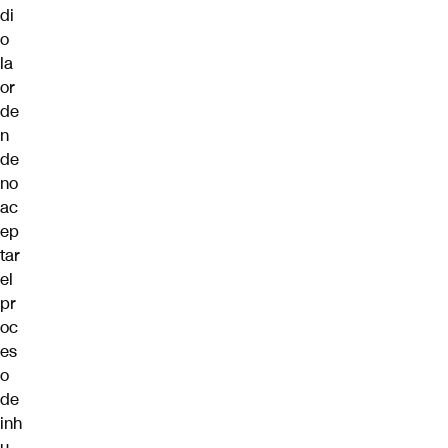
di
o
la
or
de
n
de
no
ac
ep
tar
el
pr
oc
es
o
de
inh
u