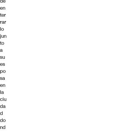
de
en
ter
rar
lo
jun
to
a
su
es
po
sa
en
la
ciu
da
d
do
nd