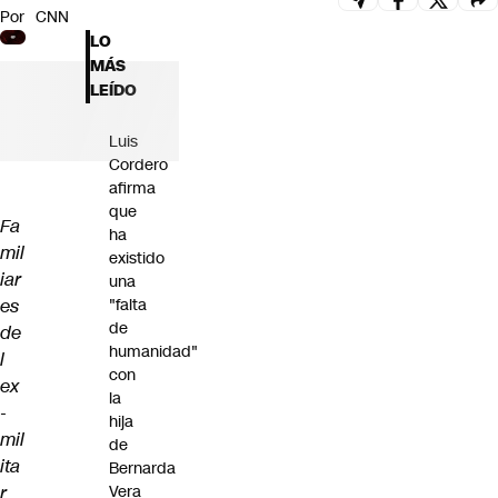
Por
CNN
Futuro 360
LO
Opinión
MÁS
LEÍDO
Luis
Cordero
afirma
que
Fa
ha
mil
existido
iar
una
es
"falta
de
de
humanidad"
l
con
ex
la
-
hija
mil
de
ita
Bernarda
r
Vera