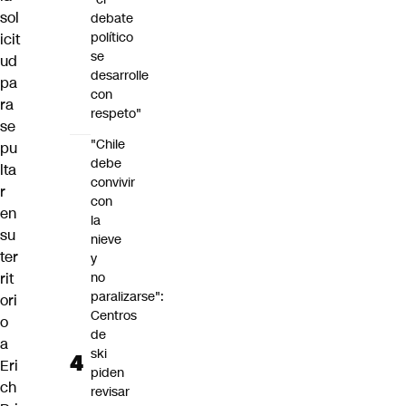
sol
debate
político
icit
se
ud
desarrolle
pa
con
ra
respeto"
se
"Chile
pu
debe
lta
convivir
r
con
en
la
su
nieve
ter
y
rit
no
paralizarse":
ori
Centros
o
de
a
ski
Eri
piden
ch
revisar