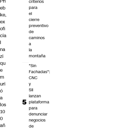
Pri
criterios
eb
para
el
ke,
cierre
ex
preventivo
ofi
de
cia
caminos
l
a
na
la
zi
montaña
qu
"Sin
e
Fachadas":
m
CNC
uri
y
SII
ó
lanzan
a
plataforma
los
para
10
denunciar
0
negocios
añ
de