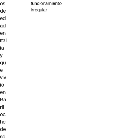
os
funcionamiento
irregular
de
ed
ad
en
Ital
ia
y
qu
e
viv
ió
en
Ba
ril
oc
he
de
sd