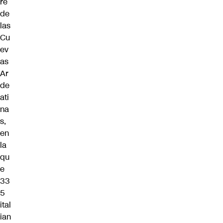
re
de
las
Cu
ev
as
Ar
de
ati
na
s,
en
la
qu
e
33
5
ital
ian