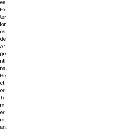
es
Ex
ter
ior
es
de
Ar
ge
nti
na,
He
ct
or
Ti
m
er
m
an,