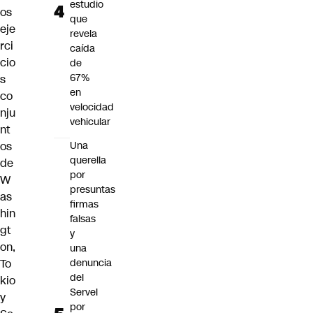
estudio
os
que
eje
revela
rci
caída
cio
de
67%
s
en
co
velocidad
nju
vehicular
nt
Una
os
querella
de
por
W
presuntas
as
firmas
hin
falsas
gt
y
on,
una
denuncia
To
del
kio
Servel
y
por