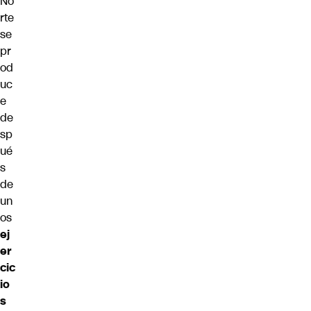
No
rte
se
pr
od
uc
e
de
sp
ué
s
de
un
os
ej
er
cic
io
s