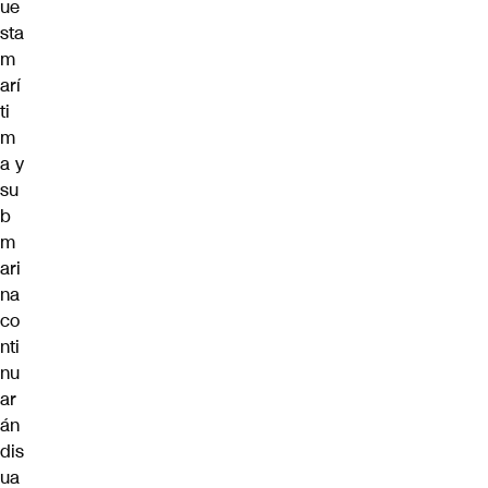
ue
sta
m
arí
ti
m
a y
su
b
m
ari
na
co
nti
nu
ar
án
dis
ua