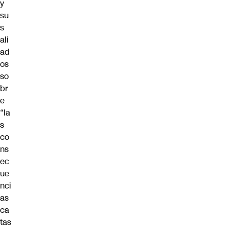
y
su
s
ali
ad
os
so
br
e
“la
s
co
ns
ec
ue
nci
as
ca
tas