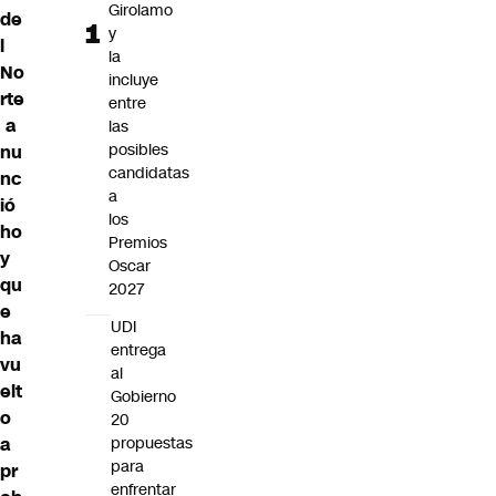
Girolamo
de
y
l
la
No
incluye
rte
entre
a
las
posibles
nu
candidatas
nc
a
ió
los
ho
Premios
y
Oscar
qu
2027
e
UDI
ha
entrega
vu
al
elt
Gobierno
o
20
propuestas
a
para
pr
enfrentar