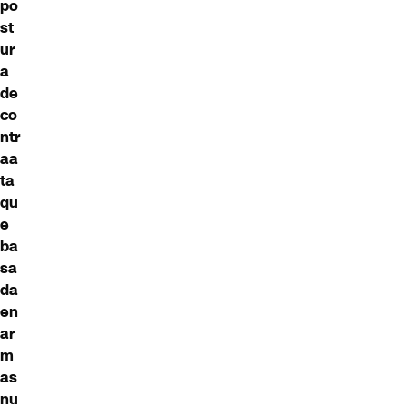
po
st
ur
a
de
co
ntr
aa
ta
qu
e
ba
sa
da
en
ar
m
as
nu