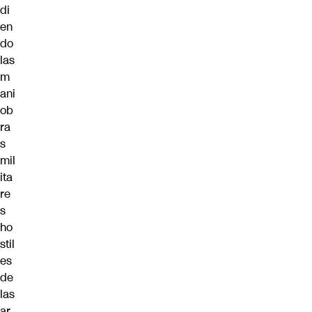
di
en
do
las
m
ani
ob
ra
s
mil
ita
re
s
ho
stil
es
de
las
ar