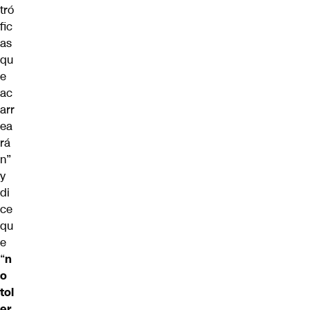
tró
fic
as
qu
e
ac
arr
ea
rá
n”
y
di
ce
qu
e
“
n
o
tol
er