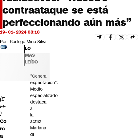
Futuro 360
contraataque se está
Opinión
perfeccionando aún más”
19- 01- 2024 08:18
Por
Rodrigo Miño Silva
LO
MÁS
LEÍDO
“Genera
expectación”:
Medio
especializado
(E
destaca
FE
a
)
–
la
Co
actriz
Mariana
re
di
a