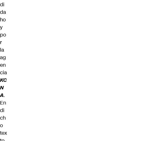
di
da
ho
y
po
r
la
ag
en
cia
KC
N
A
.
En
di
ch
o
tex
to,