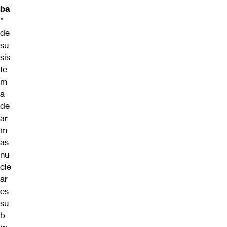
ba
”
de
su
sis
te
m
a
de
ar
m
as
nu
cle
ar
es
su
b