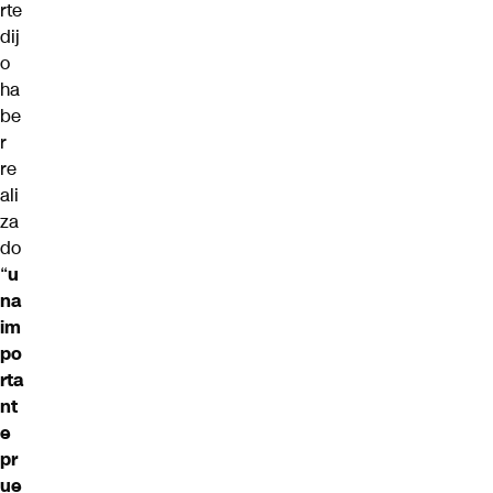
rte
dij
o
ha
be
r
re
ali
za
do
“
u
na
im
po
rta
nt
e
pr
ue