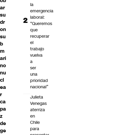
ob
la
ar
emergencia
su
laboral:
dr
“Queremos
on
que
recuperar
su
el
b
trabajo
m
vuelva
ari
a
no
ser
nu
una
cl
prioridad
nacional”
ea
r
Julieta
ca
Venegas
pa
aterriza
z
en
Chile
de
para
ge