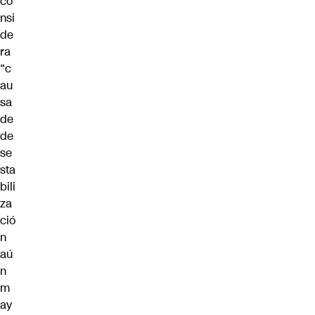
co
nsi
de
ra
“c
au
sa
de
de
se
sta
bili
za
ció
n
aú
n
m
ay