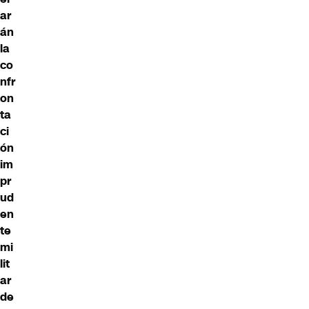
ar
án
la
co
nfr
on
ta
ci
ón
im
pr
ud
en
te
mi
lit
ar
de