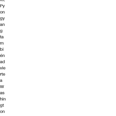
Py
on
gy
an
g
ta
m
bi
én
ad
vie
rte
a
W
as
hin
gt
on