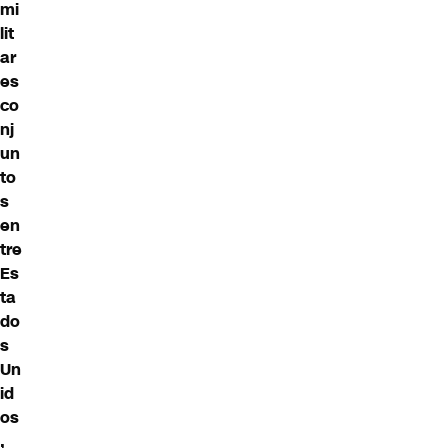
mi
lit
ar
es
co
nj
un
to
s
en
tre
Es
ta
do
s
Un
id
os
,