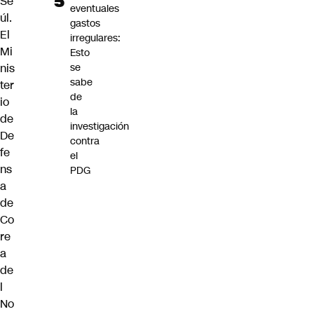
Se
eventuales
úl.
gastos
El
irregulares:
Mi
Esto
se
nis
sabe
ter
de
io
la
de
investigación
De
contra
fe
el
ns
PDG
a
de
Co
re
a
de
l
No