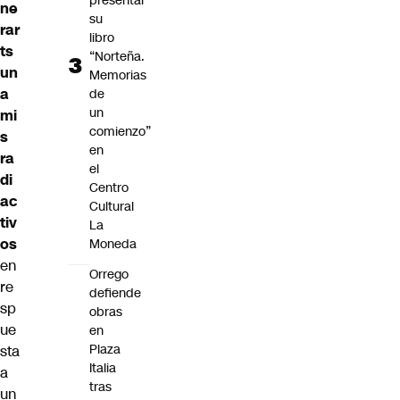
presentar
ne
su
rar
libro
ts
“Norteña.
un
Memorias
a
de
un
mi
comienzo”
s
en
ra
el
di
Centro
ac
Cultural
tiv
La
os
Moneda
en
Orrego
re
defiende
sp
obras
ue
en
Plaza
sta
Italia
a
tras
un