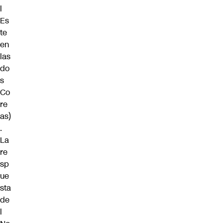
l
Es
te
en
las
do
s
Co
re
as)
.
La
re
sp
ue
sta
de
l