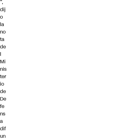
”,
dij
o
la
no
ta
de
l
Mi
nis
ter
io
de
De
fe
ns
a
dif
un