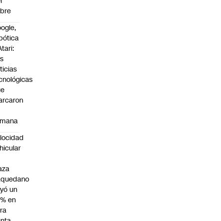
l
bre
ogle,
bótica
Atari:
s
ticias
cnológicas
ue
arcaron
emana
locidad
hicular
n
aza
aquedano
yó un
7% en
ra
nta