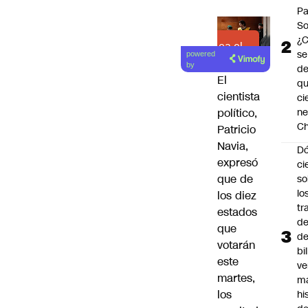
Pa
So
¿
Lea el
se
powered
artículo
by
de
El
q
cientista
ci
ne
político,
Ch
Patricio
Navia,
Dó
expresó
ci
que de
so
lo
los diez
tr
estados
de
que
de
votarán
bi
este
ve
martes,
m
los
hi