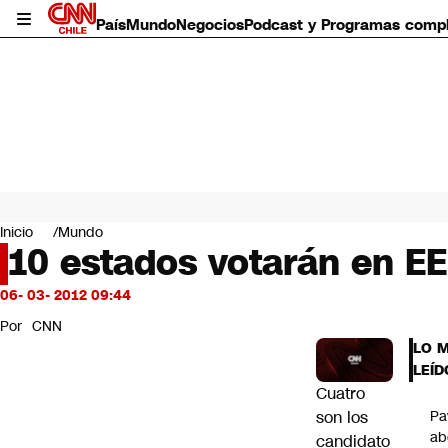
País
Mundo
Negocios
Podcast y Programas comp
País
Mundo
Inicio
Mundo
Negocios
10 estados votarán en E
Deportes
Programas completos
06- 03- 2012 09:44
Cultura
Por
CNN
Servicios
LO 
Bits
LEÍD
CNN Data
Cuatro
CNN tiempo
son los
Pa
Futuro 360
ab
candidato
Opinión