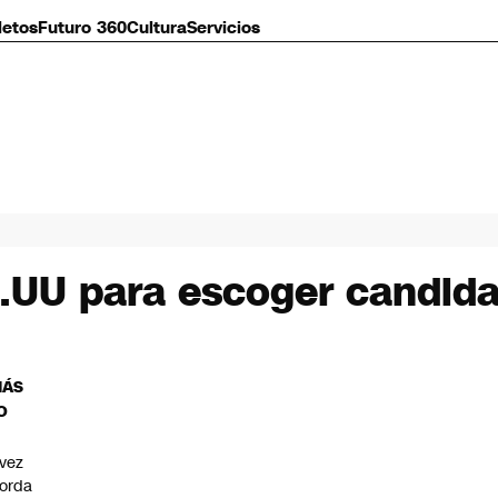
letos
Futuro 360
Cultura
Servicios
E.UU para escoger candida
MÁS
O
vez
orda