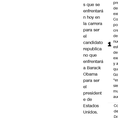
pr
s que se
de
enfrentará
ex
n hoy en
Co
la carrera
po
para ser
cr
el
de
nu
candidato
es
republica
de
no que
ex
enfrentará
y 
a Barack
qu
Obama
Go
para ser
"e
si
el
m
president
au
e de
Estados
C
de
Unidos.
Dr