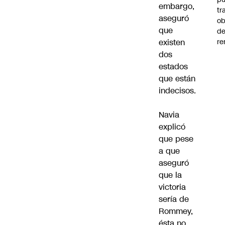
embargo,
tr
aseguró
ob
que
d
re
existen
dos
estados
que están
indecisos.
Navia
explicó
que pese
a que
aseguró
que la
victoria
sería de
Rommey,
ésta no