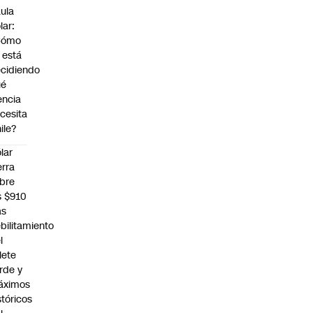
ula
lar:
Cómo
 está
cidiendo
ué
encia
cesita
ile?
lar
erra
bre
s $910
as
bilitamiento
l
llete
rde y
áximos
stóricos