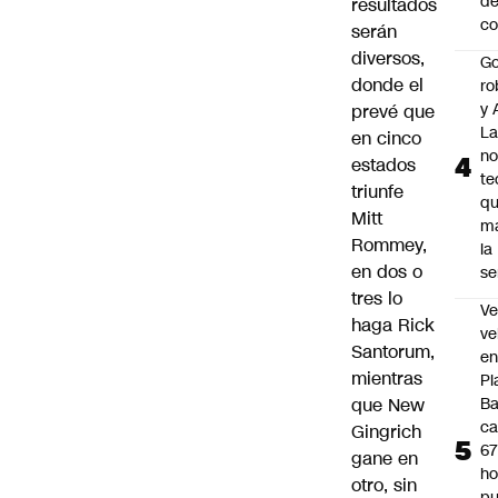
de
resultados
co
serán
diversos,
Go
donde el
ro
y 
prevé que
La
en cinco
no
estados
te
triunfe
q
Mitt
m
Rommey,
la
en dos o
s
tres lo
Ve
haga Rick
ve
Santorum,
e
mientras
Pl
B
que New
ca
Gingrich
6
gane en
ho
otro, sin
pu