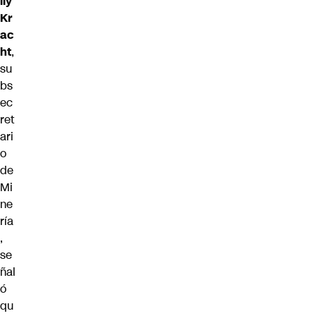
lly
Kr
ac
ht
,
su
bs
ec
ret
ari
o
de
Mi
ne
ría
,
se
ñal
ó
qu