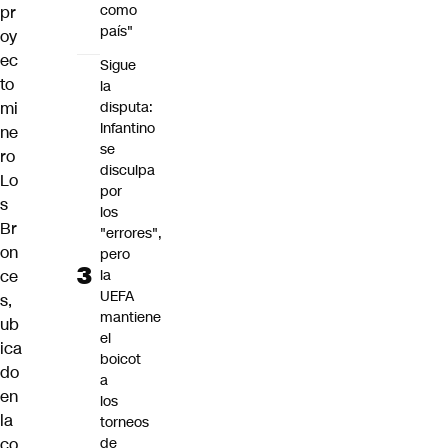
como
pr
país"
oy
ec
Sigue
to
la
mi
disputa:
Infantino
ne
se
ro
disculpa
Lo
por
s
los
Br
"errores",
on
pero
ce
la
UEFA
s,
mantiene
ub
el
ica
boicot
do
a
en
los
la
torneos
co
de