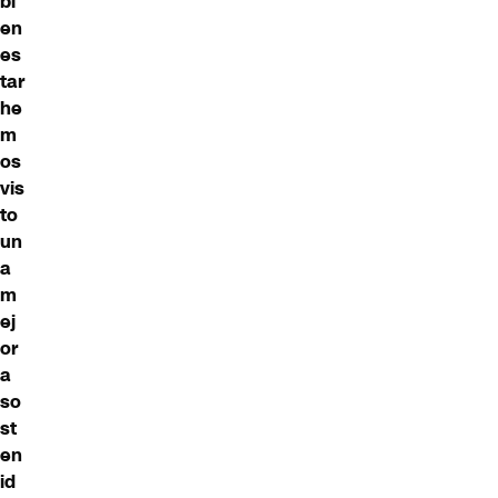
bi
en
es
tar
he
m
os
vis
to
un
a
m
ej
or
a
so
st
en
id