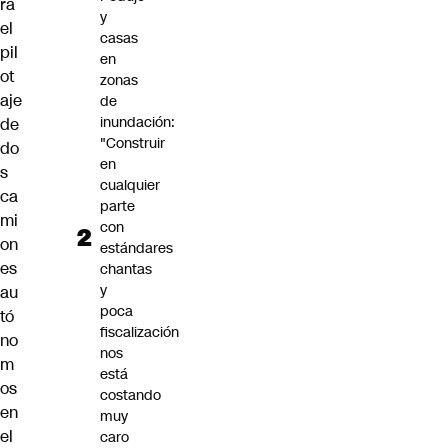
rá
y
el
casas
pil
en
ot
zonas
aje
de
inundación:
de
"Construir
do
en
s
cualquier
ca
parte
mi
con
on
estándares
es
chantas
y
au
poca
tó
fiscalización
no
nos
m
está
os
costando
en
muy
el
caro