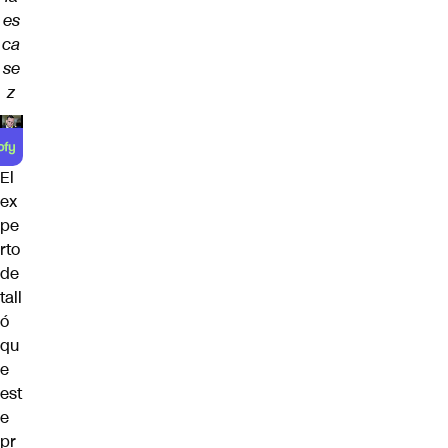
es
ca
se
z
El
ex
pe
rto
de
tall
ó
qu
e
est
e
pr