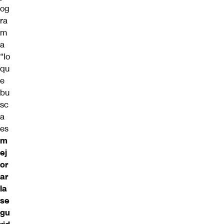
og
ra
m
a
“lo
qu
e
bu
sc
a
es
m
ej
or
ar
la
se
gu