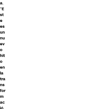
a
.
“
E
st
e
es
un
nu
ev
o
hit
o
en
la
tra
ns
for
m
ac
ió