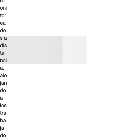
m
oni
tor
ea
do
s a
dis
ta
nci
a,
ale
jan
do
a
los
tra
ba
ja
do