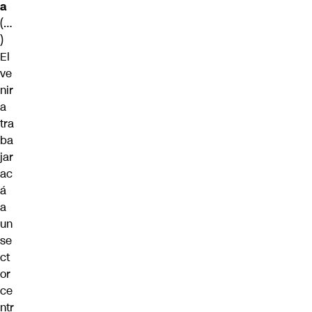
a
(…
)
El
ve
nir
a
tra
ba
jar
ac
á
a
un
se
ct
or
ce
ntr