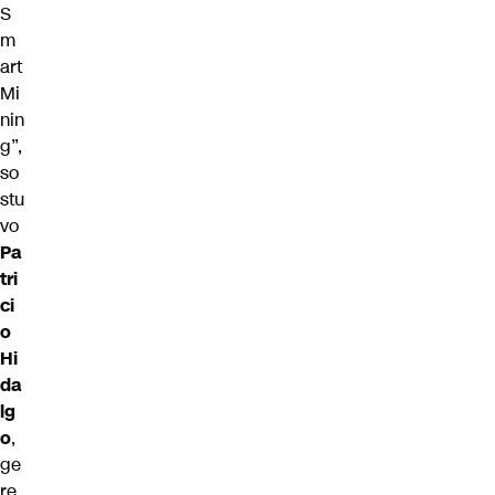
S
m
art
Mi
nin
g”,
so
stu
vo
Pa
tri
ci
o
Hi
da
lg
o
,
ge
re