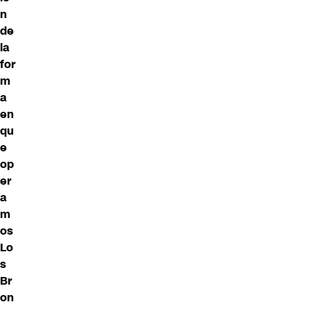
n
de
la
for
m
a
en
qu
e
op
er
a
m
os
Lo
s
Br
on