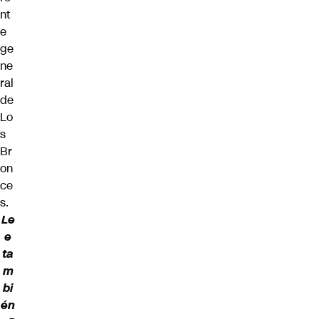
nt
e
ge
ne
ral
de
Lo
s
Br
on
ce
s.
Le
e
ta
m
bi
én