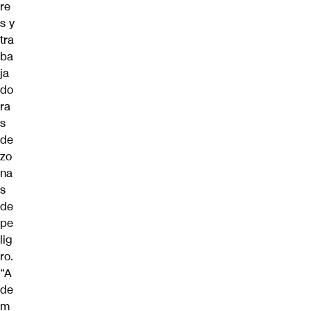
re
s y
tra
ba
ja
do
ra
s
de
zo
na
s
de
pe
lig
ro.
“A
de
m