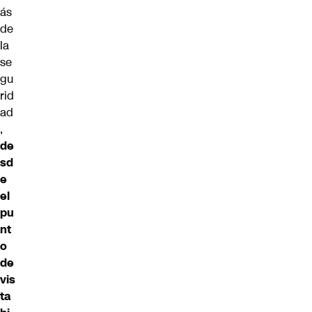
ás
de
la
se
gu
rid
ad
,
de
sd
e
el
pu
nt
o
de
vis
ta