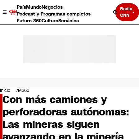
País
Mundo
Negocios
Radio
Podcast y Programas completos
CNN
Futuro 360
Cultura
Servicios
País
Mundo
Negocios
Inicio
M360
Con más camiones y
Deportes
Programas completos
perforadoras autónomas:
Cultura
Servicios
Las mineras siguen
Bits
CNN Data
avanzando en la minería
CNN tiempo