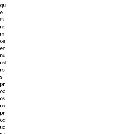
qu
e
te
ne
m
os
en
nu
est
ro
s
pr
oc
es
os
pr
od
uc