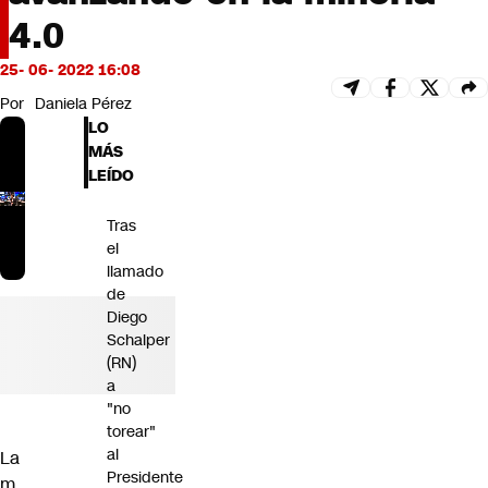
Futuro 360
4.0
Opinión
25- 06- 2022 16:08
Por
Daniela Pérez
LO
MÁS
LEÍDO
Tras
el
llamado
de
Diego
Schalper
(RN)
a
"no
torear"
al
La
Presidente
m