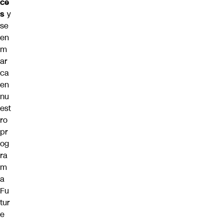
ce
s
y
se
en
m
ar
ca
en
nu
est
ro
pr
og
ra
m
a
Fu
tur
e