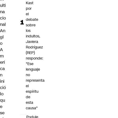
Kast
ulti
por
na
el
cio
debate
nal
sobre
An
los
indultos,
gl
Javiera
o
Rodríguez
A
(REP)
m
responde:
eri
"Ese
ca
lenguaje
n
no
representa
ini
el
ció
espíritu
lo
de
qu
esta
e
causa"
se
Poduje