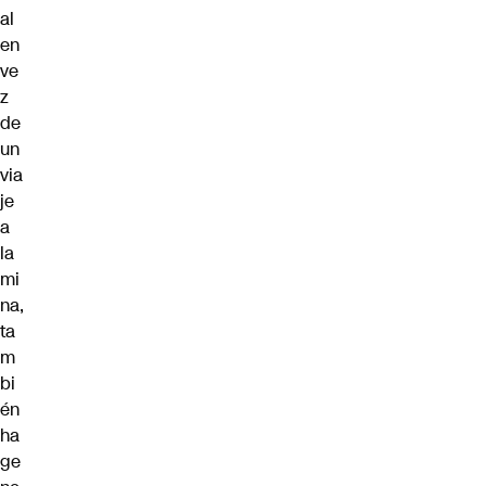
al
en
ve
z
de
un
via
je
a
la
mi
na,
ta
m
bi
én
ha
ge