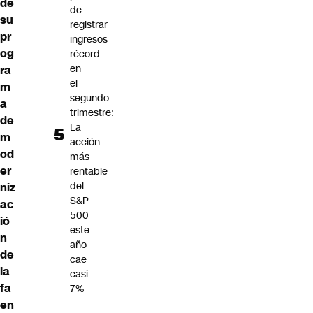
de
de
su
registrar
pr
ingresos
og
récord
en
ra
el
m
segundo
a
trimestre:
de
La
m
acción
od
más
er
rentable
del
niz
S&P
ac
500
ió
este
n
año
de
cae
la
casi
fa
7%
en