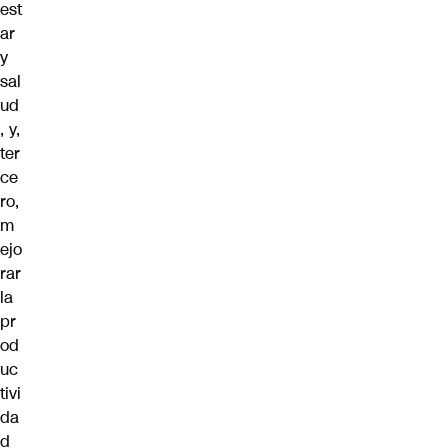
est
ar
y
sal
ud
, y,
ter
ce
ro,
m
ejo
rar
la
pr
od
uc
tivi
da
d