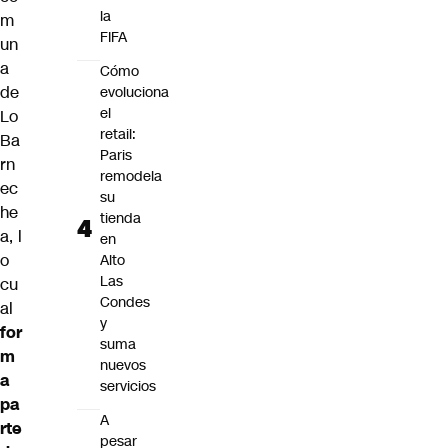
la
m
FIFA
un
a
Cómo
de
evoluciona
el
Lo
retail:
Ba
Paris
rn
remodela
ec
su
he
tienda
a, l
en
o
Alto
Las
cu
Condes
al
y
for
suma
m
nuevos
a
servicios
pa
A
rte
pesar