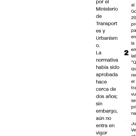
por el
al
Ministerio
Go
de
2
Transport
pr
es y
pa
en
Urbanism
la
o.
em
La
la
normativa
“
había sido
q
aprobada
re
hace
el
tr
cerca de
vu
dos años;
se
sin
pr
embargo,
na
aún no
Ju
entra en
V
vigor