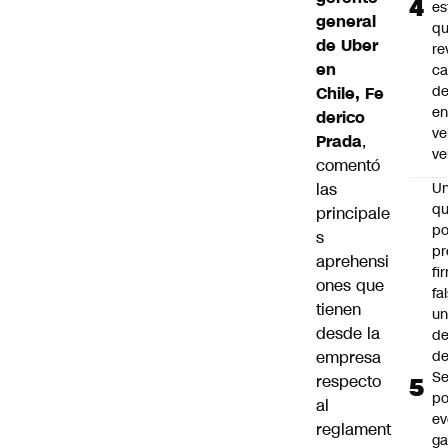
es
general
q
de Uber
re
en
ca
d
Chile, Fe
e
derico
ve
Prada
,
ve
comentó
las
U
qu
principale
po
s
pr
aprehensi
fi
ones que
fa
tienen
u
desde la
de
empresa
de
Se
respecto
po
al
ev
reglament
ga