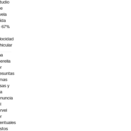
tudio
ue
vela
ída
e 67%
n
locidad
hicular
na
erella
r
esuntas
rmas
lsas y
na
nuncia
l
rvel
r
entuales
stos