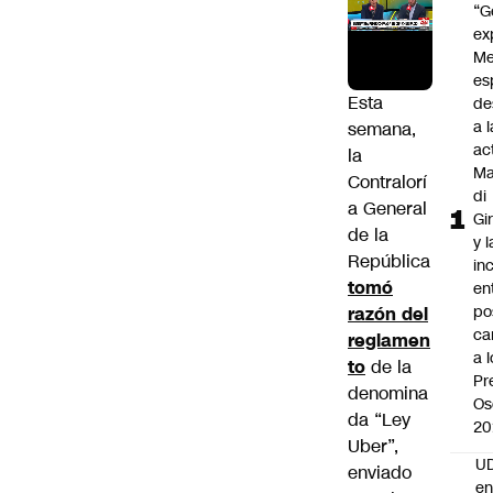
“G
ex
Me
es
Esta
de
a l
semana,
ac
la
Ma
Contralorí
di
a General
Gi
de la
y l
República
in
tomó
en
po
razón del
ca
reglamen
a 
to
de la
Pr
denomina
Os
da “Ley
20
Uber”,
UD
enviado
en