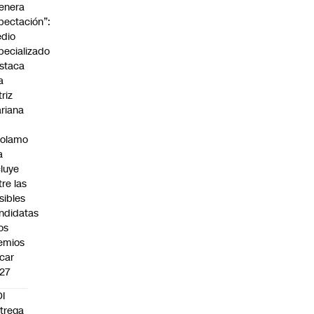
enera
pectación”:
dio
pecializado
staca
a
triz
riana
rolamo
a
cluye
tre las
sibles
ndidatas
los
emios
car
27
I
trega