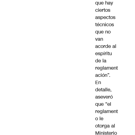
que hay
ciertos
aspectos
técnicos
que no
van
acorde al
espíritu
de la
reglament
ación”.
En
detalle,
aseveró
que “el
reglament
o le
otorga al
Ministerio