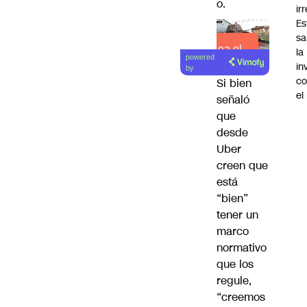
o.
ir
Es
sa
Lea el
la
powered
artículo
in
by
co
Si bien
el
señaló
que
desde
Uber
creen que
está
“bien”
tener un
marco
normativo
que los
regule,
“creemos