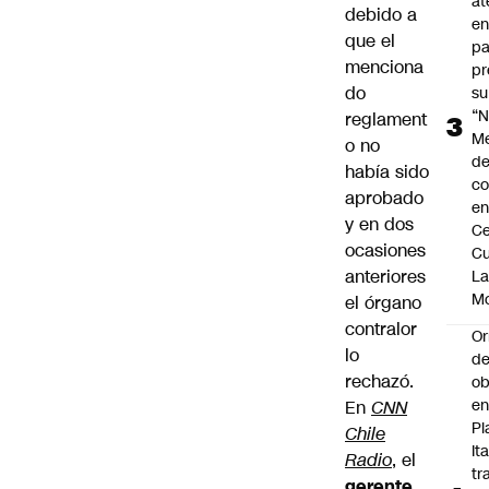
at
debido a
en
que el
pa
menciona
pr
do
su
“N
reglament
M
o no
de
había sido
co
aprobado
en
y en dos
Ce
ocasiones
Cu
anteriores
L
M
el órgano
contralor
Or
lo
de
rechazó.
ob
e
En
CNN
Pl
Chile
Ita
Radio
, el
tr
gerente