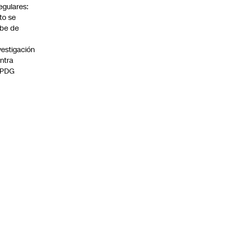
regulares:
to se
be de
vestigación
ntra
 PDG