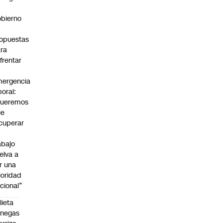
bierno
0
opuestas
ra
frentar
ergencia
boral:
Queremos
ue
cuperar
abajo
elva a
r una
ioridad
cional”
lieta
enegas