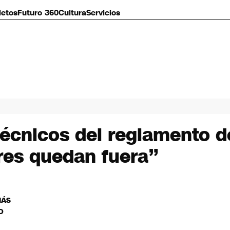
letos
Futuro 360
Cultura
Servicios
écnicos del reglamento d
res quedan fuera”
MÁS
O