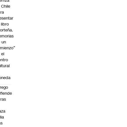
erriza
 Chile
ra
esentar
 libro
orteña.
emorias
 un
mienzo”
 el
ntro
ltural
a
oneda
rego
fiende
ras
n
aza
lia
as