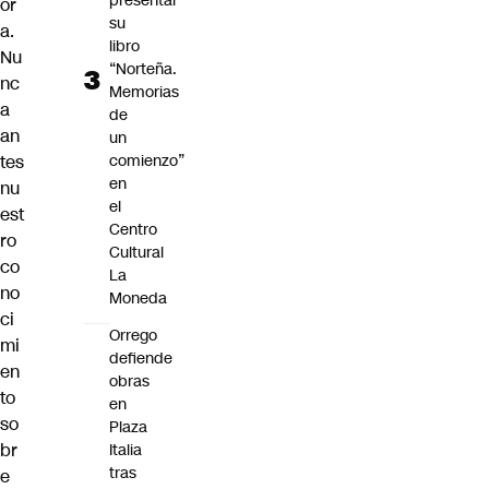
presentar
or
su
a.
libro
Nu
“Norteña.
nc
Memorias
a
de
an
un
tes
comienzo”
en
nu
el
est
Centro
ro
Cultural
co
La
no
Moneda
ci
Orrego
mi
defiende
en
obras
to
en
so
Plaza
br
Italia
tras
e