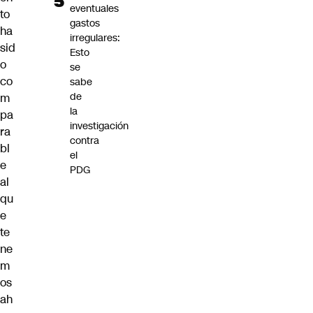
eventuales
to
gastos
ha
irregulares:
sid
Esto
o
se
co
sabe
de
m
la
pa
investigación
ra
contra
bl
el
e
PDG
al
qu
e
te
ne
m
os
ah