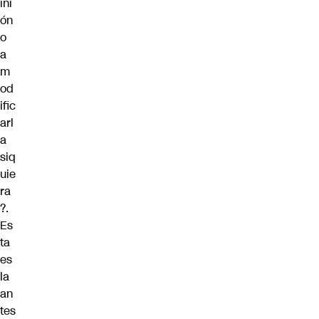
ini
ón
o
a
m
od
ific
arl
a
siq
uie
ra
?.
Es
ta
es
la
an
tes