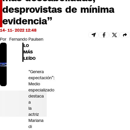
Futuro 360
desprovistas de mínima
Opinión
evidencia”
14- 11- 2022 12:48
Por
Fernando Paulsen
LO
MÁS
LEÍDO
“Genera
expectación”:
Medio
especializado
destaca
a
la
actriz
Mariana
di