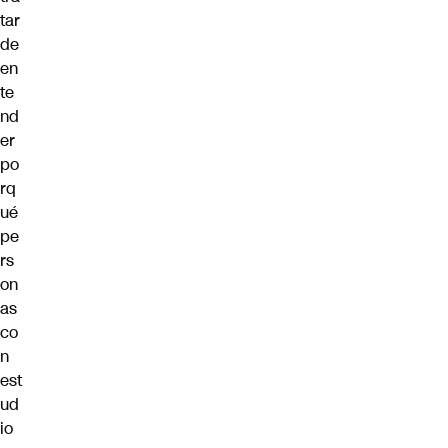
tar
de
en
te
nd
er
po
rq
ué
pe
rs
on
as
co
n
est
ud
io