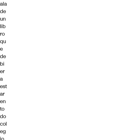
ala
de
un
lib
ro
qu
e
de
bi
er
a
est
ar
en
to
do
col
eg
io