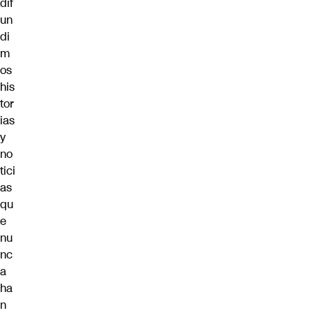
dif
un
di
m
os
his
tor
ias
y
no
tici
as
qu
e
nu
nc
a
ha
n