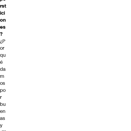
rst
ici
on
es
?
¿P
or
qu
é
da
m
os
po
r
bu
en
as
y