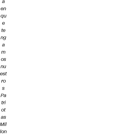
a
en
qu
e
te
ng
a
m
os
nu
est
ro
s
Pa
tri
ot
as
Mil
lon