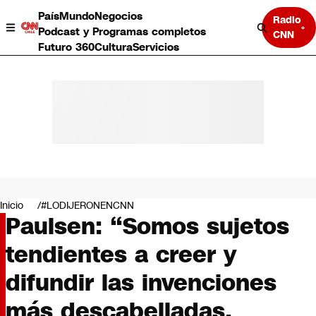
País
Mundo
Negocios
Radio
Podcast y Programas completos
CNN
Futuro 360
Cultura
Servicios
País
Mundo
Negocios
Inicio
#LODIJERONENCNN
Paulsen: “Somos sujetos
Deportes
Programas completos
tendientes a creer y
Cultura
Servicios
difundir las invenciones
Bits
CNN Data
más descabelladas,
CNN tiempo