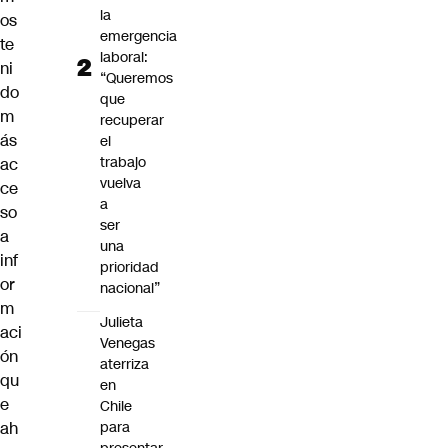
la
os
emergencia
te
laboral:
ni
“Queremos
do
que
m
recuperar
ás
el
trabajo
ac
vuelva
ce
a
so
ser
a
una
inf
prioridad
or
nacional”
m
Julieta
aci
Venegas
ón
aterriza
qu
en
e
Chile
ah
para