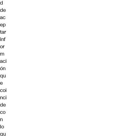
d
de
ac
ep
tar
inf
or
m
aci
ón
qu
e
coi
nci
de
co
n
lo
qu