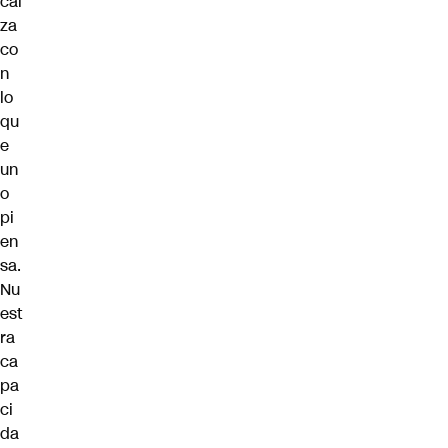
cal
za
co
n
lo
qu
e
un
o
pi
en
sa.
Nu
est
ra
ca
pa
ci
da