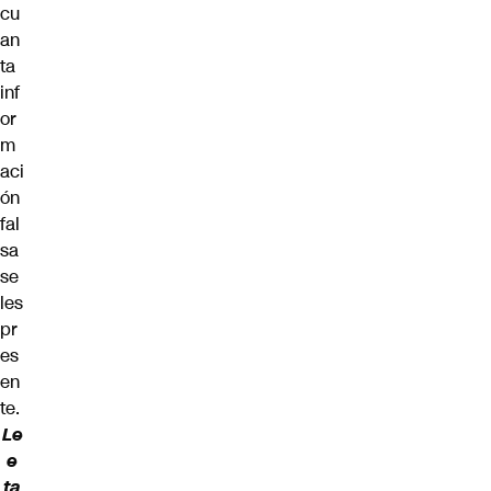
cu
an
ta
inf
or
m
aci
ón
fal
sa
se
les
pr
es
en
te.
Le
e
ta