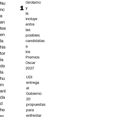
Girolamo
Nu
y
nc
la
a
incluye
an
entre
tes
las
en
posibles
la
candidatas
a
his
los
tor
Premios
ia
Oscar
de
2027
la
UDI
hu
entrega
m
al
ani
Gobierno
da
20
d
propuestas
he
para
enfrentar
m