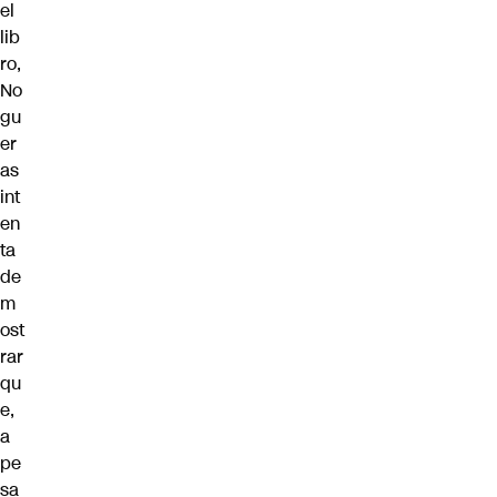
el
lib
ro,
No
gu
er
as
int
en
ta
de
m
ost
rar
qu
e,
a
pe
sa