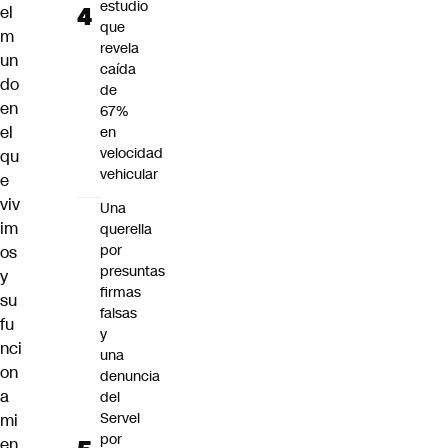
estudio
el
que
m
revela
un
caída
do
de
en
67%
el
en
velocidad
qu
vehicular
e
viv
Una
im
querella
por
os
presuntas
y
firmas
su
falsas
fu
y
nci
una
on
denuncia
a
del
Servel
mi
por
en