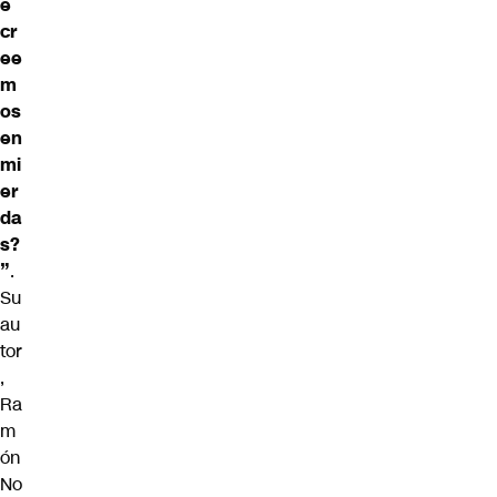
é
cr
ee
m
os
en
mi
er
da
s?
”
.
Su
au
tor
,
Ra
m
ón
No