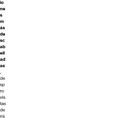
io
ne
s
m
ás
de
sc
ab
ell
ad
as
,
de
sp
ro
vis
tas
de
mí