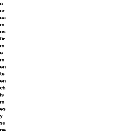
e
cr
ea
m
os
fir
m
e
m
en
te
en
ch
is
m
es
y
su
pe