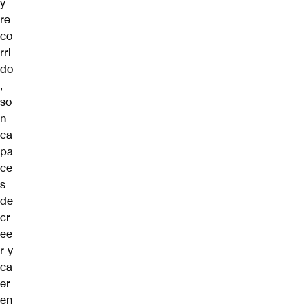
y
re
co
rri
do
,
so
n
ca
pa
ce
s
de
cr
ee
r y
ca
er
en