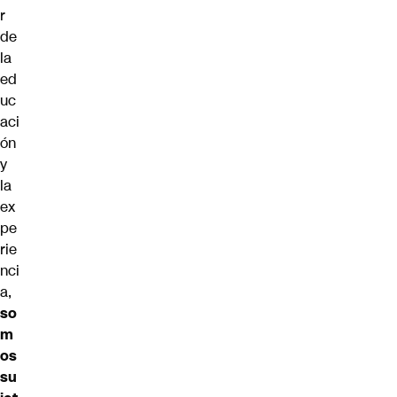
r
de
la
ed
uc
aci
ón
y
la
ex
pe
rie
nci
a,
so
m
os
su