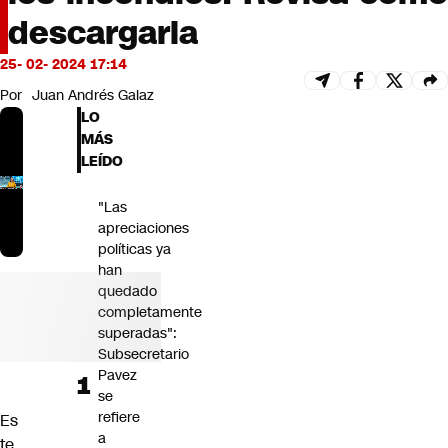
Futuro 360
descargarla
Opinión
25- 02- 2024 17:14
Por
Juan Andrés Galaz
LO
MÁS
LEÍDO
"Las
apreciaciones
políticas ya
han
quedado
completamente
superadas":
Subsecretario
Pavez
se
refiere
Es
a
te