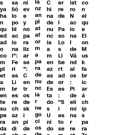
la
s
sa
ni
C
er
ist
co
nz
ya
lió
ev
hi
re
ro
n
an
ha
lo
e
na
de
N
el
pl
n
po
y
de
l
ac
qu
at
qu
bl
no
nu
Pa
io
e
af
ed
ac
pa
nc
so
na
El
or
ad
io
ra
ia
Lo
l
on
m
o
na
liz
a
s
de
M
a
co
l":
ar
m
Li
Vá
us
pa
m
Fe
se
en
be
nd
k
ra
pl
ri
":
az
rt
al
fa
de
et
as
C
as
ad
os
br
nu
a
Li
en
de
or
:
ic
nc
m
br
tr
Es
es
Pi
ar
ia
en
es
os
ta
:
de
á
r
te
re
de
do
"S
eli
ch
ne
su
ch
sk
s
i
mi
ip
go
pe
az
i
U
es
na
s
ci
ra
an
pi
ni
to
r
pa
os
da
di
de
do
se
re
ra
de