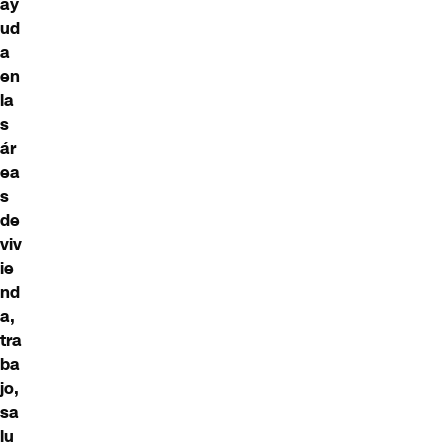
ay
ud
a
en
la
s
ár
ea
s
de
viv
ie
nd
a,
tra
ba
jo,
sa
lu