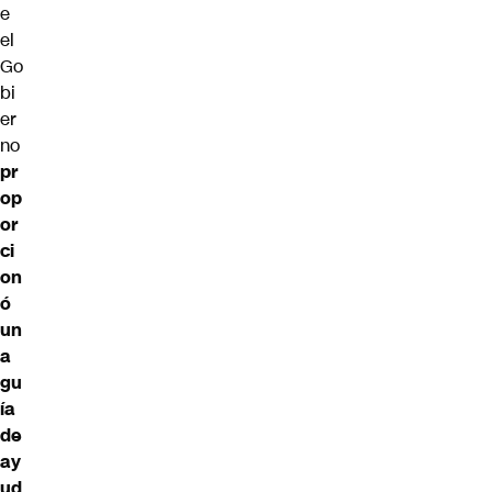
e
el
Go
bi
er
no
pr
op
or
ci
on
ó
un
a
gu
ía
de
ay
ud