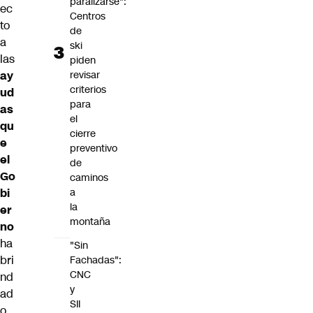
paralizarse":
ec
Centros
to
de
a
ski
las
piden
ay
revisar
criterios
ud
para
as
el
qu
cierre
e
preventivo
el
de
Go
caminos
bi
a
la
er
montaña
no
ha
"Sin
bri
Fachadas":
CNC
nd
y
ad
SII
o