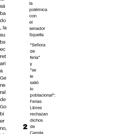
la
sá
polémica
ba
con
do
el
, la
senador
su
Squella
bs
"Señora
ec
de
ret
feria"
ari
y
"se
a
le
Ge
salió
ne
lo
ral
poblacional":
de
Ferias
Go
Libres
bi
rechazan
dichos
er
de
no,
Camila