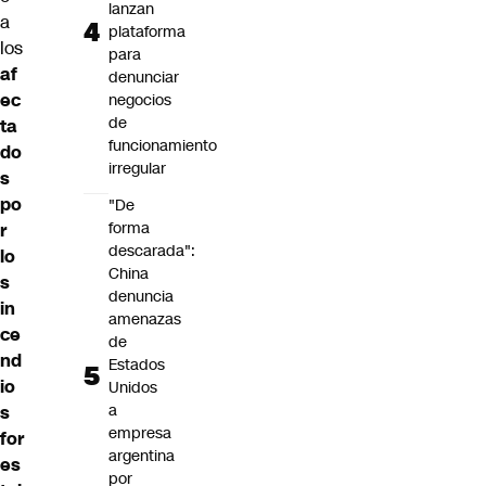
lanzan
a
plataforma
los
para
af
denunciar
ec
negocios
de
ta
funcionamiento
do
irregular
s
po
"De
forma
r
descarada":
lo
China
s
denuncia
in
amenazas
ce
de
nd
Estados
io
Unidos
a
s
empresa
for
argentina
es
por