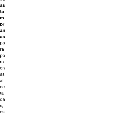
as
te
m
pr
an
as
pa
ra
pe
rs
on
as
af
ec
ta
da
s,
es