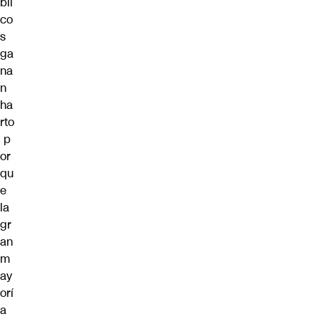
bli
co
s
ga
na
n
ha
rto
p
or
qu
e
la
gr
an
m
ay
orí
a