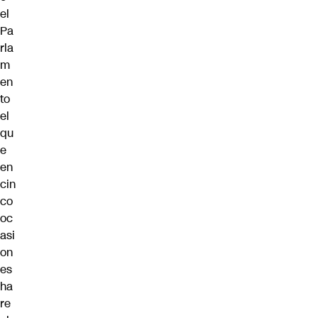
el
Pa
rla
m
en
to
el
qu
e
en
cin
co
oc
asi
on
es
ha
re