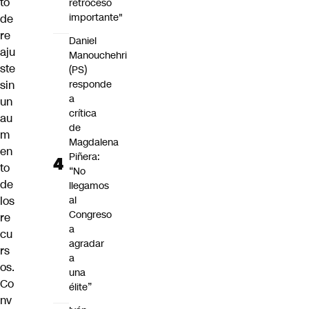
to
retroceso
importante"
de
re
Daniel
aju
Manouchehri
ste
(PS)
sin
responde
a
un
crítica
au
de
m
Magdalena
en
Piñera:
to
“No
de
llegamos
los
al
Congreso
re
a
cu
agradar
rs
a
os.
una
Co
élite”
nv