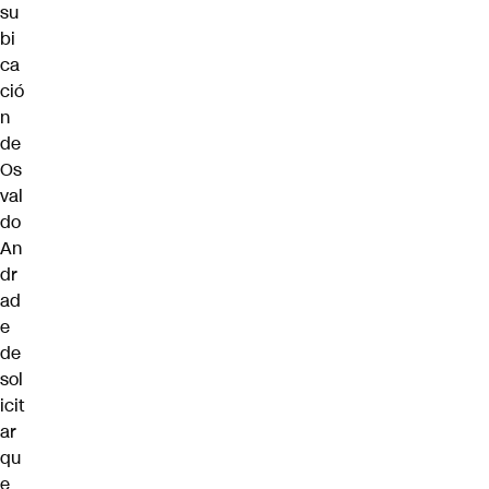
su
bi
ca
ció
n
de
Os
val
do
An
dr
ad
e
de
sol
icit
ar
qu
e