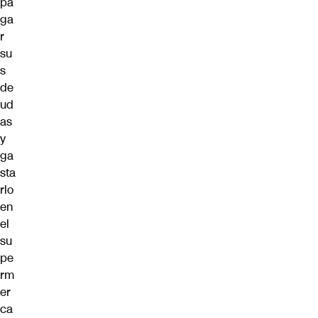
pa
ga
r
su
s
de
ud
as
y
ga
sta
rlo
en
el
su
pe
rm
er
ca