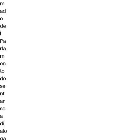
m
ad
o
de
l
Pa
rla
m
en
to
de
se
nt
ar
se
a
di
alo
ga