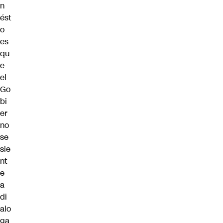
n
ést
o
es
qu
e
el
Go
bi
er
no
se
sie
nt
e
a
di
alo
ga