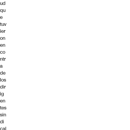
ud
qu
e
tuv
ier
on
en
co
ntr
a
de
los
dir
ig
en
tes
sin
di
cal