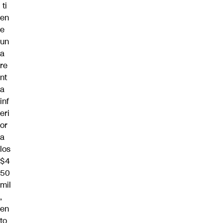
ti
en
e
un
a
re
nt
a
inf
eri
or
a
los
$4
50
mil
,
en
to