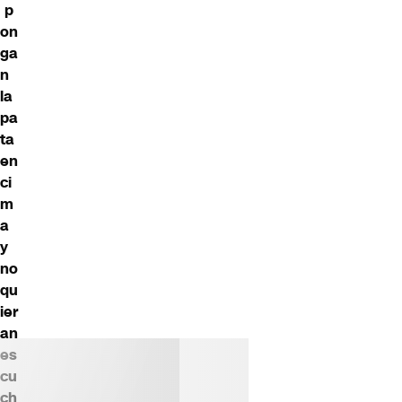
p
on
ga
n
la
pa
ta
en
ci
m
a
y
no
qu
ier
an
es
cu
ch