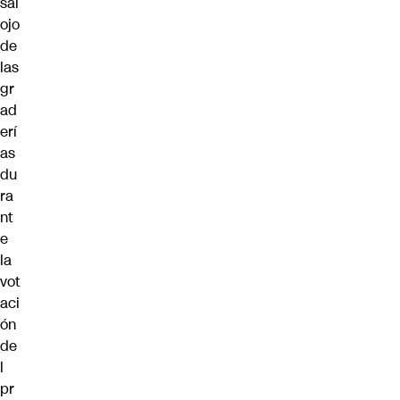
sal
ojo
de
las
gr
ad
erí
as
du
ra
nt
e
la
vot
aci
ón
de
l
pr