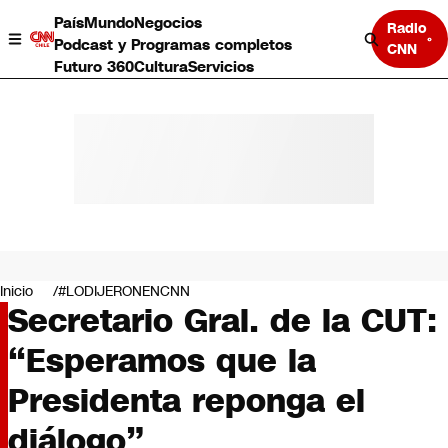
País
Mundo
Negocios
Radio
Podcast y Programas completos
CNN
Futuro 360
Cultura
Servicios
País
Mundo
Negocios
Inicio
#LODIJERONENCNN
Secretario Gral. de la CUT:
Deportes
Programas completos
“Esperamos que la
Cultura
Servicios
Presidenta reponga el
Bits
CNN Data
diálogo”
CNN tiempo