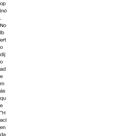
op
inó
.
No
lb
ert
o
dij
o
ad
e
m
ás
qu
e
“H
aci
en
da