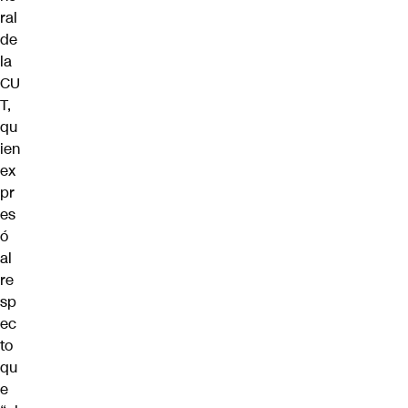
ral
de
la
CU
T,
qu
ien
ex
pr
es
ó
al
re
sp
ec
to
qu
e