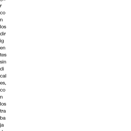
r
co
n
los
dir
ig
en
tes
sin
di
cal
es,
co
n
los
tra
ba
ja