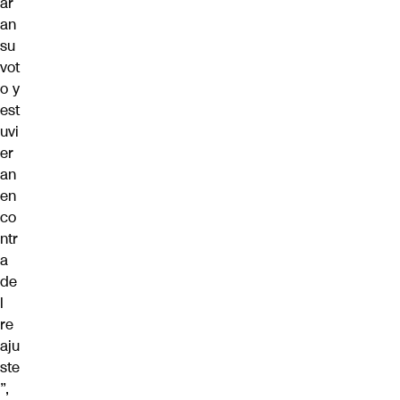
ar
an
su
vot
o y
est
uvi
er
an
en
co
ntr
a
de
l
re
aju
ste
”,