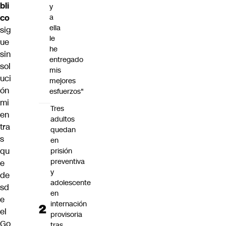
bli
y
co
a
ella
sig
le
ue
he
sin
entregado
sol
mis
uci
mejores
ón
esfuerzos"
mi
Tres
en
adultos
tra
quedan
s
en
qu
prisión
preventiva
e
y
de
adolescente
sd
en
e
internación
el
provisoria
Go
tras