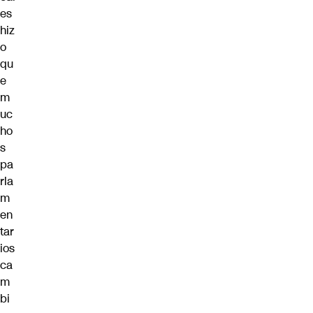
es
hiz
o
qu
e
m
uc
ho
s
pa
rla
m
en
tar
ios
ca
m
bi