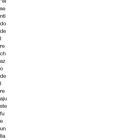
“el
se
nti
do
de
l
re
ch
az
o
de
l
re
aju
ste
fu
e
un
lla