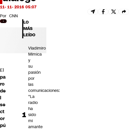
Futuro 360
11- 11- 2016 05:07
Opinión
Por
CNN
LO
MÁS
LEÍDO
Vladimiro
Mimica
y
su
El
pasión
pa
por
ro
las
de
comunicaciones:
"La
l
radio
se
ha
ct
sido
or
mi
pú
amante