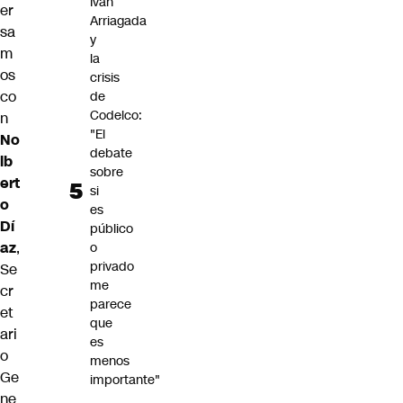
Iván
er
Arriagada
sa
y
m
la
os
crisis
co
de
Codelco:
n
"El
No
debate
lb
sobre
ert
si
o
es
Dí
público
az
,
o
privado
Se
me
cr
parece
et
que
ari
es
o
menos
Ge
importante"
ne