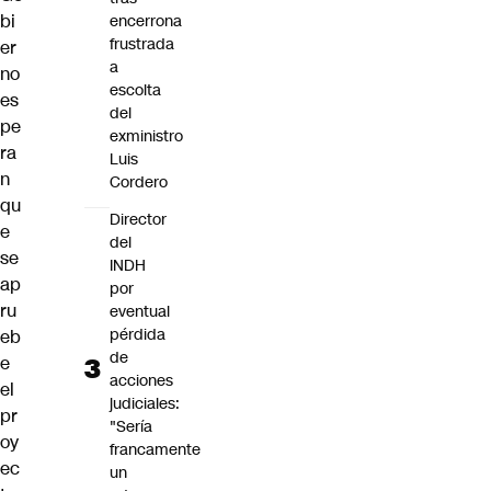
bi
encerrona
frustrada
er
a
no
escolta
es
del
pe
exministro
ra
Luis
n
Cordero
qu
Director
e
del
se
INDH
ap
por
ru
eventual
pérdida
eb
de
e
acciones
el
judiciales:
pr
"Sería
oy
francamente
ec
un