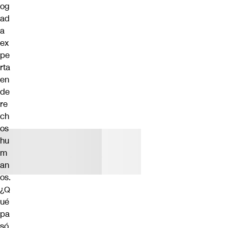
og
ad
a
ex
pe
rta
en
de
re
ch
os
hu
m
an
os.
¿Q
ué
pa
só