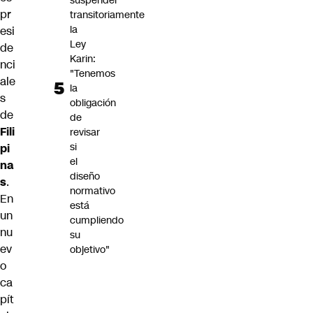
suspender
pr
transitoriamente
la
esi
Ley
de
Karin:
nci
"Tenemos
ale
la
s
obligación
de
de
Fili
revisar
si
pi
el
na
diseño
s
.
normativo
En
está
un
cumpliendo
nu
su
ev
objetivo"
o
ca
pít