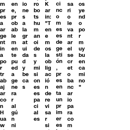
ci
m
en
io
ro
K
sa
os
nc
pr
e,
ne
bo
ar
ri
ye
o
es
pr
s
ts
in:
o
nd
m
a
ob
a
hu
"T
le
o
es
ar
ab
la
m
en
va
po
es
ge
le
gr
an
e
nt
r
de
nt
m
at
oi
m
ar
m
ge
in
en
ui
de
os
el
uy
sti
a
te
da
s
la
se
bu
ón
po
pu
d
y
ob
cr
en
,
r
ed
y
mi
lig
et
ca
pr
tr
a
be
si
ac
o
mi
es
ab
ge
ca
on
ió
ba
no
en
aj
ne
s
es
n
nc
"
ta
ar
ra
es
de
ar
un
co
r
pa
re
io
pr
n
al
ci
vi
pa
im
H
gú
al
sa
ra
er
ua
n
es
r
co
es
w
ni
si
m