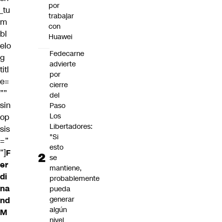
por
_tu
trabajar
m
con
bl
Huawei
elo
Fedecarne
g
advierte
titl
por
e=
cierre
””
del
sin
Paso
Los
op
Libertadores:
sis
"Si
=”
esto
”]
F
se
er
mantiene,
di
probablemente
na
pueda
generar
nd
algún
M
nivel