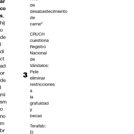
ar
de
co
desabastecimiento
s
,
de
hij
carne"
o
CRUCH
de
cuestiona
l
Registro
di
Nacional
ct
de
ad
Vándalos:
Pide
or
eliminar
de
restricciones
l
a
mi
la
sm
gratuidad
o
y
no
becas
m
Terafab:
br
El