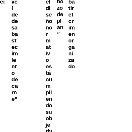
bo
ei
ve
el
ba
zo
l
di
tir
de
de
se
el
pl
de
ño
cr
an
sa
no
im
”
ba
r
en
st
m
or
ec
at
ga
im
iv
ni
ie
o
za
nt
es
do
o
tá
de
cu
ca
m
rn
pli
e"
en
do
su
ob
je
tiv