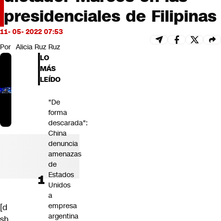
Futuro 360
presidenciales de Filipinas
Opinión
11- 05- 2022 07:53
Por
Alicia Ruz Ruz
LO
MÁS
LEÍDO
"De
forma
descarada":
China
denuncia
amenazas
de
Estados
Unidos
a
empresa
[d
argentina
sh