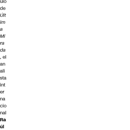
ulo
de
Últ
im
a
Mi
ra
da
, el
an
ali
sta
int
er
na
cio
nal
Ra
úl