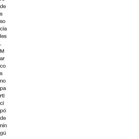
de
s
so
cia
les
.
M
ar
co
s
no
pa
rti
ci
pó
de
nin
gú