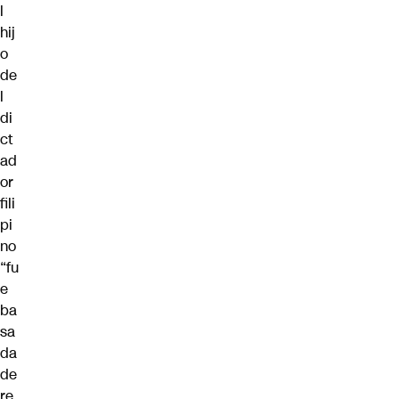
l
hij
o
de
l
di
ct
ad
or
fili
pi
no
“fu
e
ba
sa
da
de
re