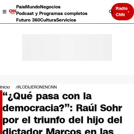
País
Mundo
Negocios
Radio
Podcast y Programas completos
CNN
Futuro 360
Cultura
Servicios
País
Mundo
Negocios
Inicio
#LODIJERONENCNN
“¿Qué pasa con la
Deportes
Programas completos
democracia?”: Raúl Sohr
Cultura
Servicios
por el triunfo del hijo del
Bits
CNN Data
dictador Marcos en las
CNN tiempo