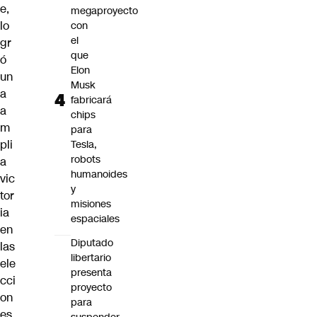
e,
megaproyecto
lo
con
el
gr
que
ó
Elon
un
Musk
a
fabricará
a
chips
m
para
pli
Tesla,
robots
a
humanoides
vic
y
tor
misiones
ia
espaciales
en
Diputado
las
libertario
ele
presenta
cci
proyecto
on
para
es