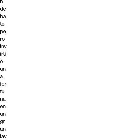
n
de
ba
te,
pe
ro
inv
irti
ó
un
a
for
tu
na
en
un
gr
an
lav