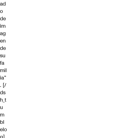
ad
o
de
im
ag
en
de
su
fa
mil
ia”
. [/
ds
h_t
u
m
bl
elo
g]