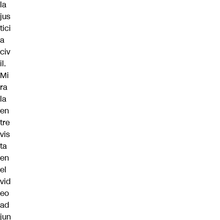
la
jus
tici
a
civ
il.
Mi
ra
la
en
tre
vis
ta
en
el
vid
eo
ad
jun