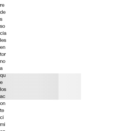
re
de
s
so
cia
les
en
tor
no
a
qu
e
los
ac
on
te
ci
mi