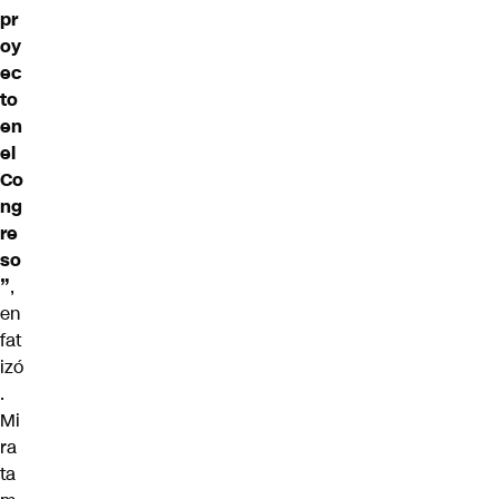
pr
oy
ec
to
en
el
Co
ng
re
so
”
,
en
fat
izó
.
Mi
ra
ta