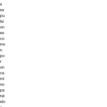
s
ex
pu
lsi
on
es
co
rre
n
po
r
un
ca
mi
no
pa
ral
elo