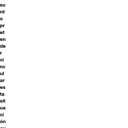
su
rd
o
pr
et
en
de
r
vi
nc
ul
ar
es
ta
sit
ua
ci
ón