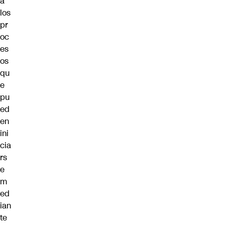
a
los
pr
oc
es
os
qu
e
pu
ed
en
ini
cia
rs
e
m
ed
ian
te