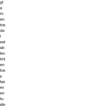
gl
a
m
en
tos
de
l
est
ab
lec
imi
en
tos
y
las
ev
en
tu
ale