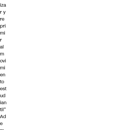
iza
r y
re
pri
mi
r
al
m
ovi
mi
en
to
est
ud
ian
til”
Ad
e