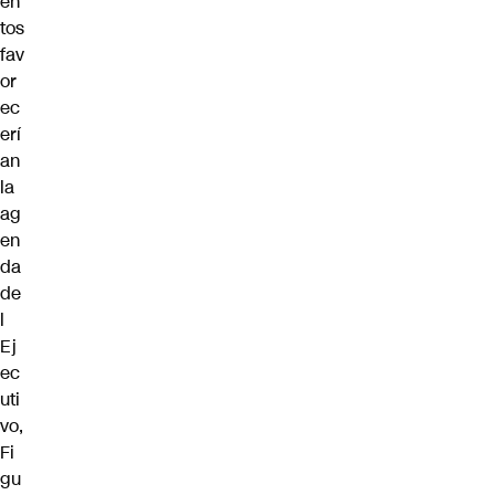
en
tos
fav
or
ec
erí
an
la
ag
en
da
de
l
Ej
ec
uti
vo,
Fi
gu