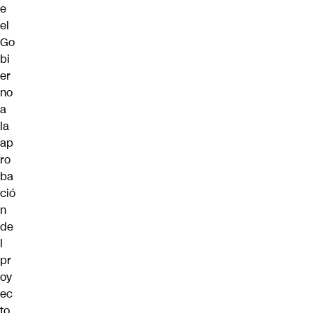
e
el
Go
bi
er
no
a
la
ap
ro
ba
ció
n
de
l
pr
oy
ec
to