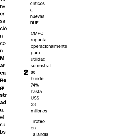
críticos
nv
a
er
nuevas
sa
RUF
ció
CMPC
n
repunta
co
operacionalmente
n
pero
M
utilidad
ar
semestral
se
ca
hunde
Re
74%
gi
hasta
str
US$
ad
33
a
,
millones
el
Tiroteo
su
en
bs
Tailandia: