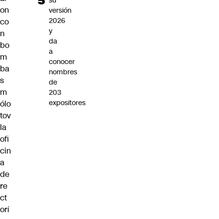
su
on
versión
2026
co
y
n
da
bo
a
m
conocer
ba
nombres
s
de
m
203
expositores
ólo
tov
la
ofi
cin
a
de
re
ct
orí