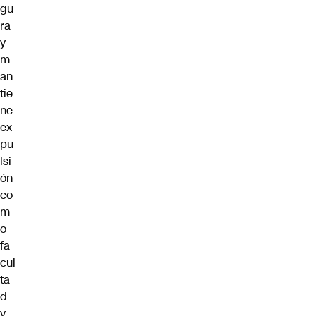
gu
ra
y
m
an
tie
ne
ex
pu
lsi
ón
co
m
o
fa
cul
ta
d
y