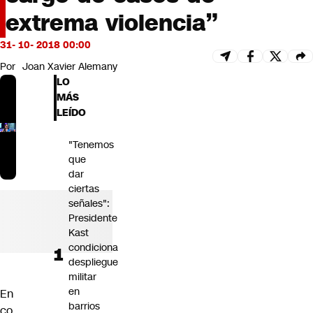
Futuro 360
extrema violencia”
Opinión
31- 10- 2018 00:00
Por
Joan Xavier Alemany
LO
MÁS
LEÍDO
"Tenemos
que
dar
ciertas
señales":
Presidente
Kast
condiciona
despliegue
militar
en
En
barrios
co