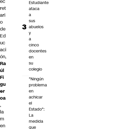
ec
Estudiante
ret
ataca
ari
a
sus
o
abuelos
de
y
Ed
a
uc
cinco
aci
docentes
ón,
en
Ra
su
colegio
úl
Fi
"Ningún
gu
problema
er
en
achicar
oa
el
,
Estado":
la
La
m
medida
en
que