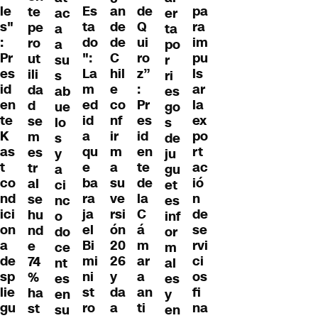
le
Es
an
de
pa
te
er
ac
s"
ta
de
Q
ra
pe
ta
a
:
do
de
ui
im
ro
po
a
Pr
":
C
ro
pu
ut
r
su
es
La
hil
z”
ls
ili
ri
s
id
m
e
:
ar
da
es
ab
en
ed
co
Pr
la
d
go
ue
te
id
nf
es
ex
se
s
lo
K
a
ir
id
po
m
de
s
as
qu
m
en
rt
es
ju
y
t
e
a
te
ac
tr
gu
a
co
ba
su
de
ió
al
et
ci
nd
ra
ve
la
n
se
es
nc
ici
ja
rsi
C
de
hu
inf
o
on
el
ón
á
se
nd
or
do
a
Bi
20
m
rvi
e
m
ce
de
mi
26
ar
ci
74
al
nt
sp
ni
y
a
os
%
es
es
lie
st
da
an
fi
ha
y
en
gu
ro
a
ti
na
st
en
su