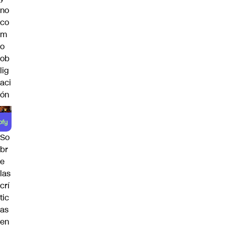
no
co
m
o
ob
lig
aci
ón
So
br
e
las
crí
tic
as
en