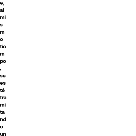
e,
al
mi
s
m
o
tie
m
po
,
se
es
té
tra
mi
ta
nd
o
un