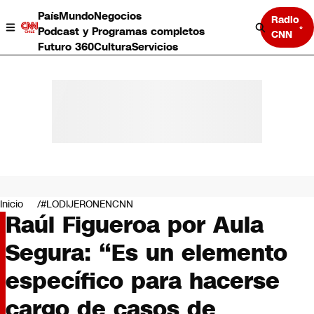
País
Mundo
Negocios
Radio
Podcast y Programas completos
CNN
Futuro 360
Cultura
Servicios
País
Mundo
Negocios
Inicio
#LODIJERONENCNN
Raúl Figueroa por Aula
Deportes
Programas completos
Segura: “Es un elemento
Cultura
Servicios
específico para hacerse
Bits
CNN Data
cargo de casos de
CNN tiempo