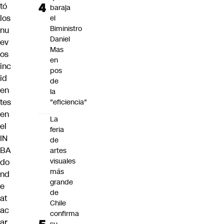
tó
baraja
los
el
Biministro
nu
Daniel
ev
Mas
os
en
inc
pos
id
de
en
la
tes
"eficiencia"
en
La
el
feria
IN
de
BA
artes
visuales
do
más
nd
grande
e
de
at
Chile
ac
confirma
ar