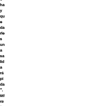
ha
y
qu
e
da
rle
s
un
a
sa
lid
a
rá
pi
da
”.
Mi
ra