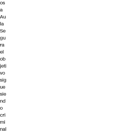
os
a
Au
la
Se
gu
ra
el
ob
jeti
vo
sig
ue
sie
nd
o
cri
mi
nal