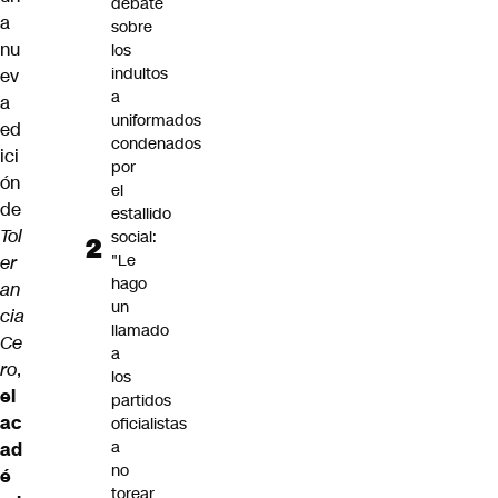
debate
a
sobre
nu
los
indultos
ev
a
a
uniformados
ed
condenados
ici
por
ón
el
de
estallido
Tol
social:
"Le
er
hago
an
un
cia
llamado
Ce
a
ro
,
los
el
partidos
ac
oficialistas
a
ad
no
é
torear