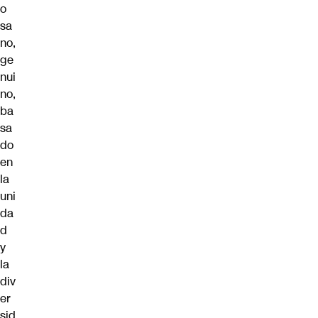
o
sa
no,
ge
nui
no,
ba
sa
do
en
la
uni
da
d
y
la
div
er
sid