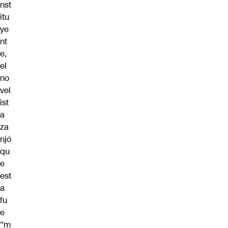
nst
itu
ye
nt
e,
el
no
vel
ist
a
za
njó
qu
e
est
a
fu
e
“m