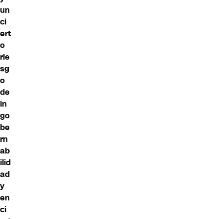
un
ci
ert
o
rie
sg
o
de
in
go
be
rn
ab
ilid
ad
y
en
ci