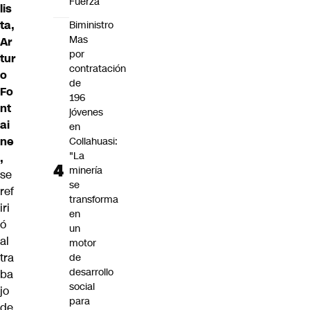
Fuerza
lis
ta,
Biministro
Mas
Ar
por
tur
contratación
o
de
Fo
196
nt
jóvenes
ai
en
ne
Collahuasi:
"La
,
minería
se
se
ref
transforma
iri
en
ó
un
al
motor
tra
de
desarrollo
ba
social
jo
para
de