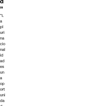
d
”
“L
a
pl
uri
na
cio
nal
id
ad
es
un
a
op
ort
uni
da