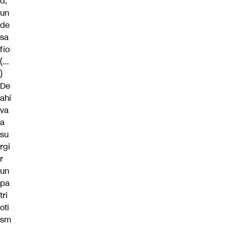
d,
un
de
sa
fío
(…
)
De
ahí
va
a
su
rgi
r
un
pa
tri
oti
sm