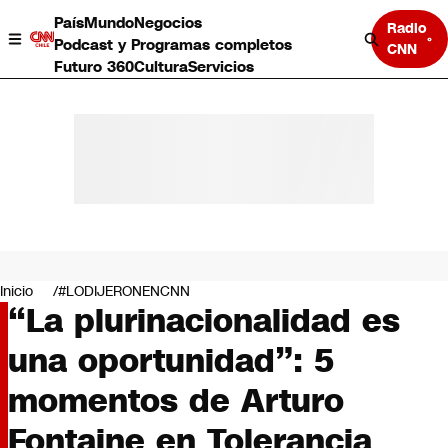
País
Mundo
Negocios
Radio
Podcast y Programas completos
CNN
Futuro 360
Cultura
Servicios
País
Mundo
Negocios
Inicio
#LODIJERONENCNN
“La plurinacionalidad es
Deportes
Programas completos
una oportunidad”: 5
Cultura
Servicios
momentos de Arturo
Bits
CNN Data
Fontaine en Tolerancia
CNN tiempo