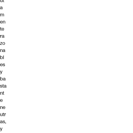
ut
a
m
en
te
ra
zo
na
bl
es
y
ba
sta
nt
e
ne
utr
as,
y