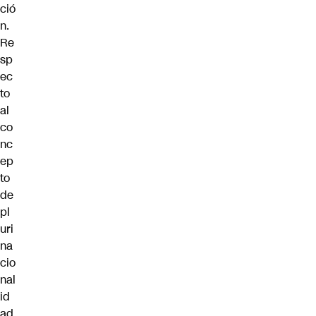
ció
n.
Re
sp
ec
to
al
co
nc
ep
to
de
pl
uri
na
cio
nal
id
ad