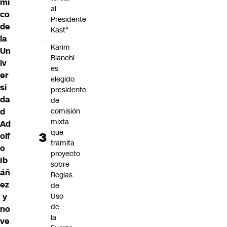
mi
al
co
Presidente
de
Kast"
la
Karim
Un
Bianchi
iv
es
er
elegido
si
presidente
da
de
d
comisión
mixta
Ad
que
olf
tramita
o
proyecto
Ib
sobre
áñ
Reglas
ez
de
y
Uso
de
no
la
ve