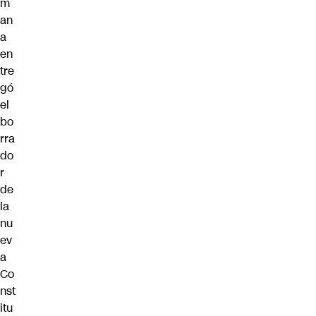
m
an
a
en
tre
gó
el
bo
rra
do
r
de
la
nu
ev
a
Co
nst
itu