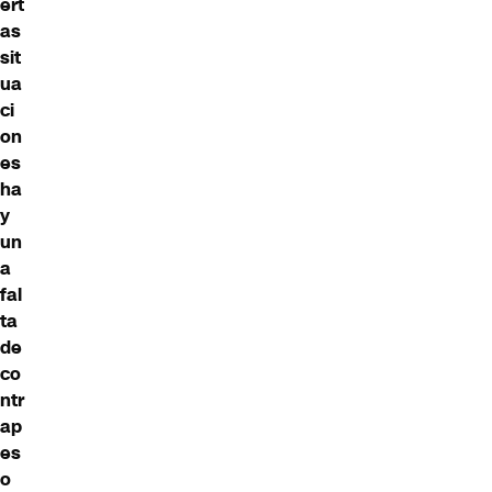
ert
as
sit
ua
ci
on
es
ha
y
un
a
fal
ta
de
co
ntr
ap
es
o