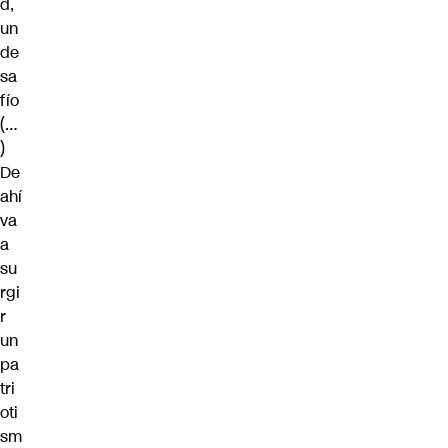
d,
un
de
sa
fío
(…
)
De
ahí
va
a
su
rgi
r
un
pa
tri
oti
sm