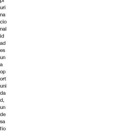
pl
uri
na
cio
nal
id
ad
es
un
a
op
ort
uni
da
d,
un
de
sa
fío