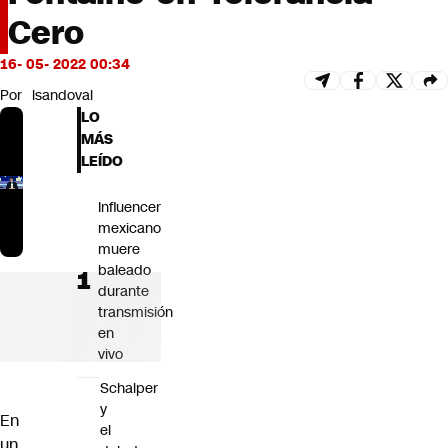
Futuro 360
Cero
Opinión
16- 05- 2022 00:34
Por
lsandoval
LO
MÁS
LEÍDO
Influencer
mexicano
muere
baleado
durante
transmisión
en
vivo
Schalper
y
En
el
un