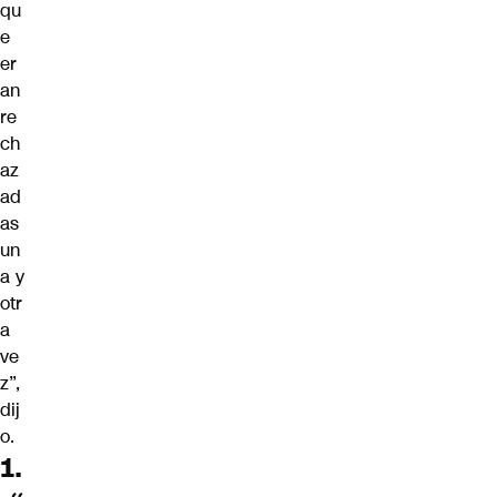
qu
e
er
an
re
ch
az
ad
as
un
a y
otr
a
ve
z”,
dij
o.
1.