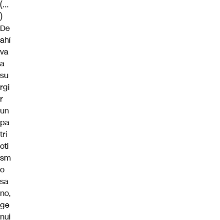
(…
)
De
ahí
va
a
su
rgi
r
un
pa
tri
oti
sm
o
sa
no,
ge
nui