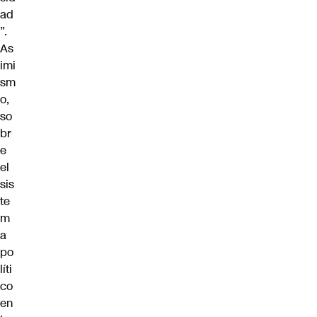
ad
”.
As
imi
sm
o,
so
br
e
el
sis
te
m
a
po
líti
co
en