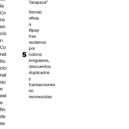
Tarapacá"
la
Sernac
Co
oficia
nv
a
en
Bipay
ció
tras
n
reclamos
Co
por
nst
cobros
irregulares,
itu
descuentos
cio
duplicados
nal
y
qu
transacciones
e
no
est
reconocidas
e
fin
de
se