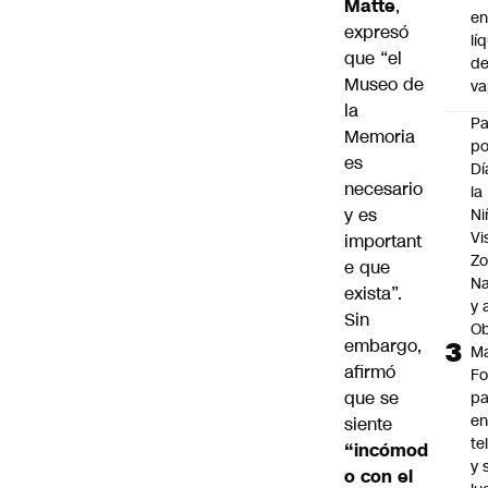
Matte
,
e
expresó
lí
que “el
d
Museo de
v
la
P
Memoria
po
es
Dí
necesario
la
y es
Ni
Vi
important
Zo
e que
Na
exista”.
y 
Sin
Ob
embargo,
M
afirmó
Fo
que se
p
e
siente
te
“incómod
y 
o con el