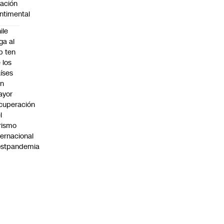
lación
ntimental
ile
ega al
p ten
 los
íses
on
ayor
cuperación
l
rismo
ternacional
ostpandemia