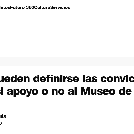
letos
Futuro 360
Cultura
Servicios
pueden definirse las conv
i apoyo o no al Museo de
MÁS
O