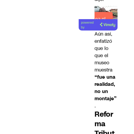
Lea el
powered
artículo
by
Aún así,
enfatizó
que lo
que el
museo
muestra
“fue una
realidad,
no un
montaje”
.
Refor
ma
Tribut