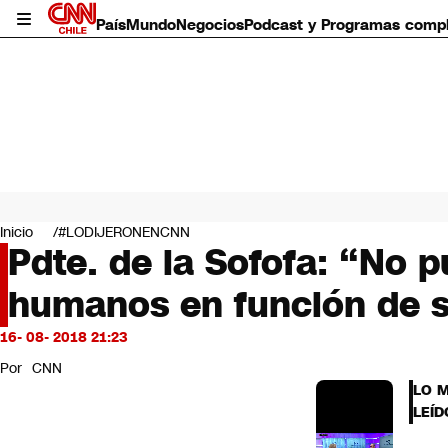
País
Mundo
Negocios
Podcast y Programas comp
País
Mundo
Inicio
#LODIJERONENCNN
Negocios
Pdte. de la Sofofa: “No 
Deportes
humanos en función de s
Programas completos
Cultura
Servicios
16- 08- 2018 21:23
Bits
Por
CNN
CNN Data
LO 
CNN tiempo
LEÍD
Futuro 360
Opinión