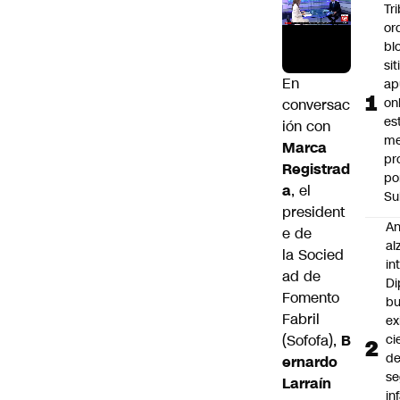
Tr
or
bl
si
En
ap
on
conversac
es
ión con
me
Marca
pr
Registrad
po
a
, el
Su
president
An
e de
al
la Socied
in
ad de
Di
Fomento
b
Fabril
ex
(Sofofa),
B
ci
d
ernardo
se
Larraín
in