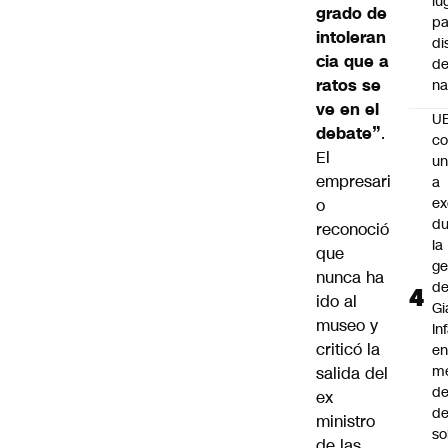
lu
grado de
pa
intoleran
di
cia que a
de
ratos se
na
ve en el
U
debate”
.
co
El
un
empresari
a
e
o
du
reconoció
la
que
ge
nunca ha
d
ido al
Gi
museo y
In
criticó la
e
m
salida del
d
ex
de
ministro
so
de las