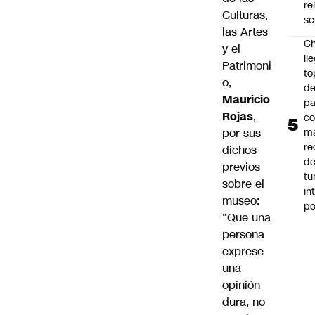
re
Culturas,
se
las Artes
Ch
y el
ll
Patrimoni
to
o,
de
Mauricio
pa
Rojas
,
c
por sus
m
re
dichos
de
previos
tu
sobre el
in
museo:
p
“Que una
persona
exprese
una
opinión
dura, no