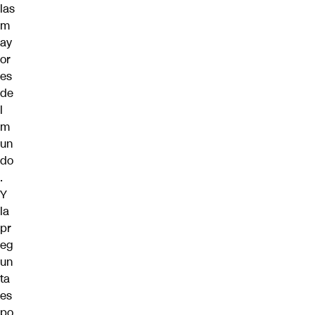
las
m
ay
or
es
de
l
m
un
do
.
Y
la
pr
eg
un
ta
es
po