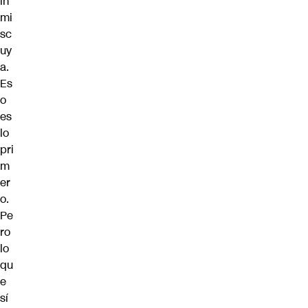
in
mi
sc
uy
a.
Es
o
es
lo
pri
m
er
o.
Pe
ro
lo
qu
e
sí