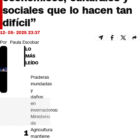
Futuro 360
sociales que lo hacen tan
Opinión
difícil”
12- 05- 2025 23:37
Por
Paula Escobar
LO
MÁS
LEÍDO
Praderas
inundadas
y
daños
en
invernaderos:
Ministerio
de
Agricultura
mantiene