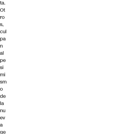
ta.
Ot
ro
s,
cul
pa
n
al
pe
si
mi
sm
o
de
la
nu
ev
a
ge