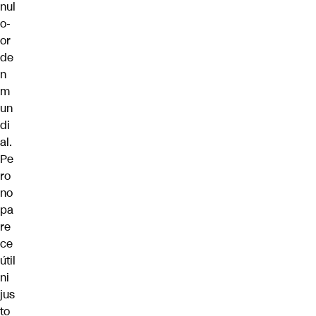
nul
o-
or
de
n
m
un
di
al.
Pe
ro
no
pa
re
ce
útil
ni
jus
to