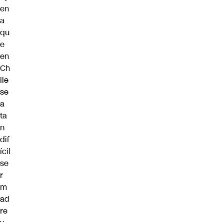
en
a
qu
e
en
Ch
ile
se
a
ta
n
dif
ícil
se
r
m
ad
re