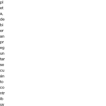
pl
et
a,
de
bi
er
an
pr
eg
un
tar
se
cu
án
to
co
ntr
ib
uy