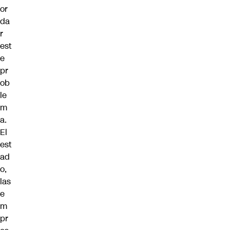
or
da
r
est
e
pr
ob
le
m
a.
El
est
ad
o,
las
e
m
pr