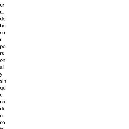
ur
a,
de
be
se
r
pe
rs
on
al
y
sin
qu
e
na
di
e
se