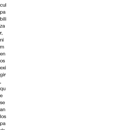
cul
pa
bili
za
r,
ni
m
en
os
exi
gir
,
qu
e
se
an
los
pa