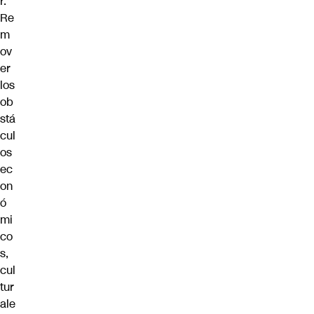
r.
Re
m
ov
er
los
ob
stá
cul
os
ec
on
ó
mi
co
s,
cul
tur
ale