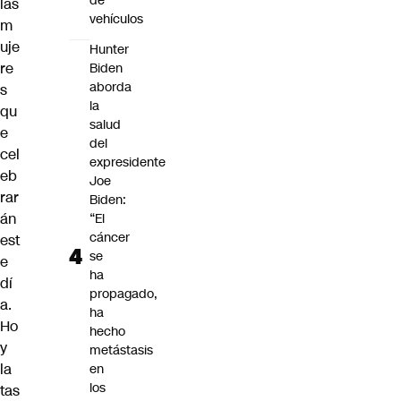
de
las
vehículos
m
uje
Hunter
re
Biden
aborda
s
la
qu
salud
e
del
cel
expresidente
eb
Joe
rar
Biden:
án
“El
cáncer
est
se
e
ha
dí
propagado,
a.
ha
Ho
hecho
y
metástasis
la
en
los
tas