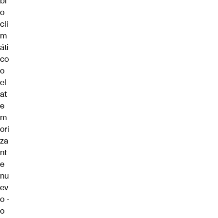
bi
o
cli
m
áti
co
o
el
at
e
m
ori
za
nt
e
nu
ev
o -
o