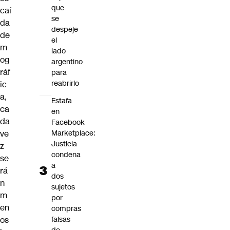
que
caí
se
da
despeje
de
el
m
lado
og
argentino
ráf
para
reabrirlo
ic
a,
Estafa
ca
en
da
Facebook
ve
Marketplace:
Justicia
z
condena
se
a
rá
dos
n
sujetos
m
por
en
compras
os
falsas