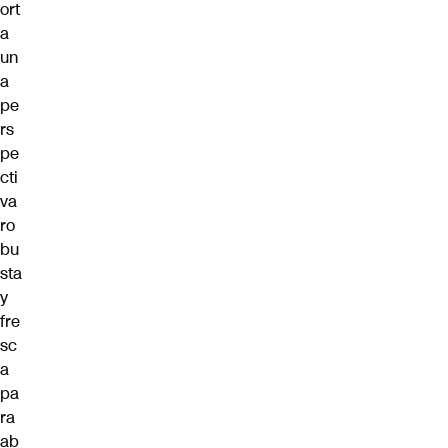
ort
a
un
a
pe
rs
pe
cti
va
ro
bu
sta
y
fre
sc
a
pa
ra
ab