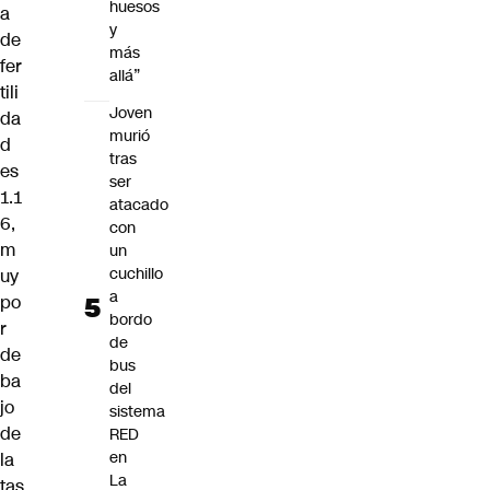
huesos
a
y
de
más
fer
allá”
tili
Joven
da
murió
d
tras
es
ser
1.1
atacado
6,
con
m
un
cuchillo
uy
a
po
bordo
r
de
de
bus
ba
del
jo
sistema
de
RED
en
la
La
tas