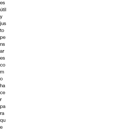
es
útil
y
jus
to
pe
ns
ar
es
co
m
o
ha
ce
r
pa
ra
qu
e