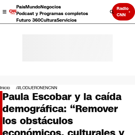
País
Mundo
Negocios
Radio
Podcast y Programas completos
CNN
Futuro 360
Cultura
Servicios
País
Mundo
Negocios
Inicio
#LODIJERONENCNN
Paula Escobar y la caída
Deportes
Programas completos
demográfica: “Remover
Cultura
Servicios
los obstáculos
Bits
CNN Data
económicos, culturales y
CNN tiempo