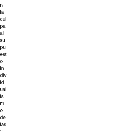
n
la
cul
pa
al
su
pu
est
o
in
div
id
ual
is
m
o
de
las