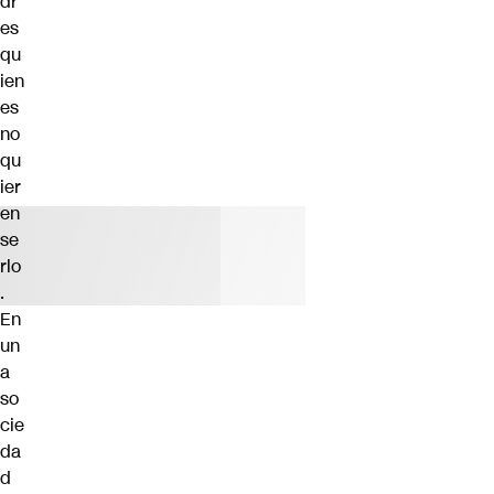
dr
es
qu
ien
es
no
qu
ier
en
se
rlo
.
En
un
a
so
cie
da
d