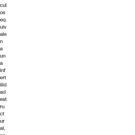
cul
os
eq
uiv
ale
n
a
un
a
inf
ert
ilid
ad
est
ru
ct
ur
al,