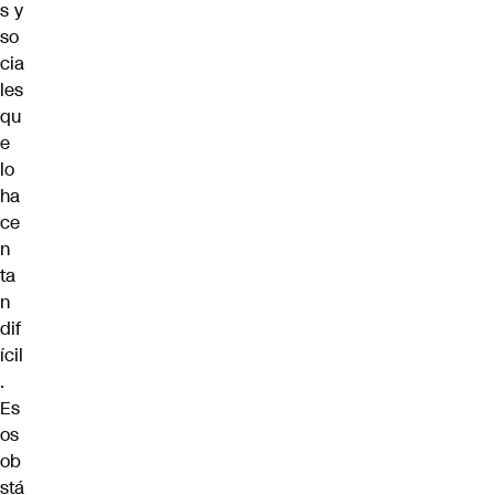
s y
so
cia
les
qu
e
lo
ha
ce
n
ta
n
dif
ícil
.
Es
os
ob
stá