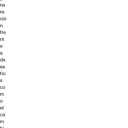
ne
ra
ció
n
fre
nt
e
a
de
sa
fío
s
co
m
o
el
ca
m