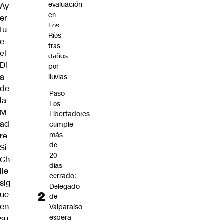
evaluación
Ay
en
er
Los
fu
Ríos
e
tras
el
daños
Dí
por
a
lluvias
de
Paso
la
Los
M
Libertadores
ad
cumple
más
re.
de
Si
20
Ch
días
ile
cerrado:
sig
Delegado
ue
de
en
Valparaíso
espera
su