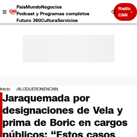
País
Mundo
Negocios
Radio
Podcast y Programas completos
CNN
Futuro 360
Cultura
Servicios
País
Mundo
Negocios
Inicio
#LODIJERONENCNN
Jaraquemada por
Deportes
Programas completos
designaciones de Vela y
Cultura
Servicios
prima de Boric en cargos
Bits
CNN Data
públicos: “Estos casos
CNN tiempo