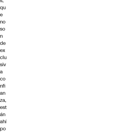
s,
qu
e
no
so
n
de
ex
clu
siv
a
co
nfi
an
za,
est
án
ahí
po