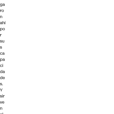
ga
ro
n
ahí
po
r
su
s
ca
pa
ci
da
de
s.
Y
sir
ve
n