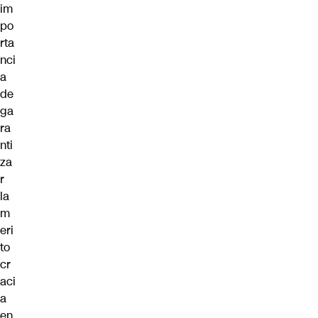
im
po
rta
nci
a
de
ga
ra
nti
za
r
la
m
eri
to
cr
aci
a
en