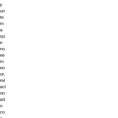
y
un
te
m
a
qu
e
no
es
m
en
or,
rel
aci
on
ad
o
co