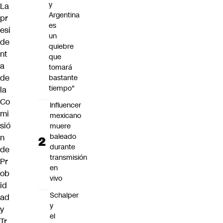
y
La
Argentina
pr
es
esi
un
de
quiebre
nt
que
a
tomará
de
bastante
tiempo"
la
Co
Influencer
mi
mexicano
sió
muere
baleado
n
durante
de
transmisión
Pr
en
ob
vivo
id
Schalper
ad
y
y
el
Tr