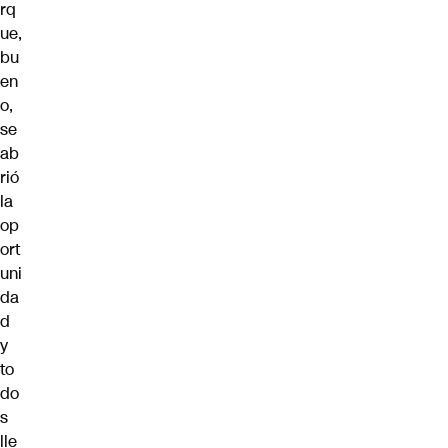
rq
ue,
bu
en
o,
se
ab
rió
la
op
ort
uni
da
d
y
to
do
s
lle