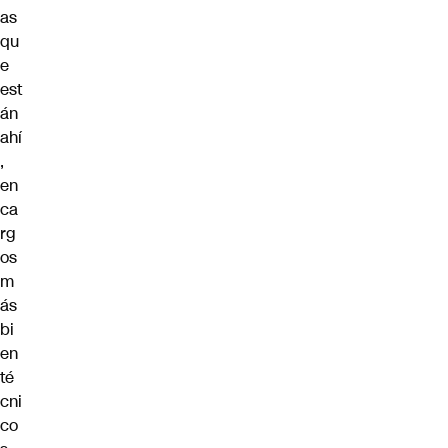
as
qu
e
est
án
ahí
,
en
ca
rg
os
m
ás
bi
en
té
cni
co