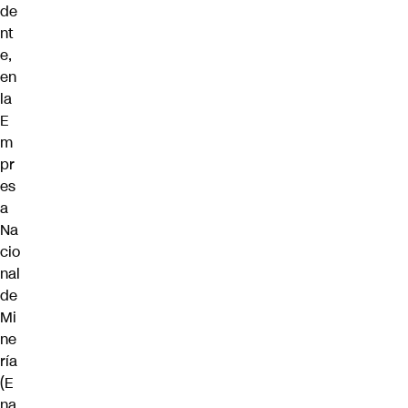
de
nt
e,
en
la
E
m
pr
es
a
Na
cio
nal
de
Mi
ne
ría
(E
na