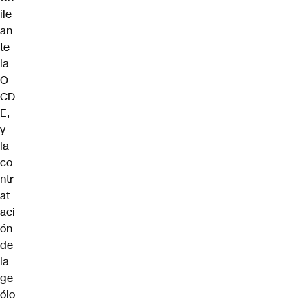
ile
an
te
la
O
CD
E,
y
la
co
ntr
at
aci
ón
de
la
ge
ólo