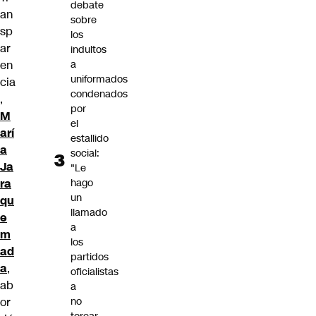
debate
an
sobre
sp
los
ar
indultos
en
a
uniformados
cia
condenados
,
por
M
el
arí
estallido
a
social:
Ja
"Le
ra
hago
un
qu
llamado
e
a
m
los
ad
partidos
a
,
oficialistas
ab
a
or
no