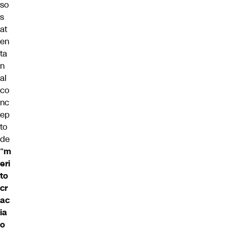
so
s
at
en
ta
n
al
co
nc
ep
to
de
“
m
eri
to
cr
ac
ia
o