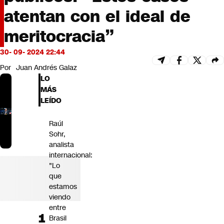
Futuro 360
atentan con el ideal de
Opinión
meritocracia”
30- 09- 2024 22:44
Por
Juan Andrés Galaz
LO
MÁS
LEÍDO
Raúl
Sohr,
analista
internacional:
"Lo
que
estamos
viendo
entre
Brasil