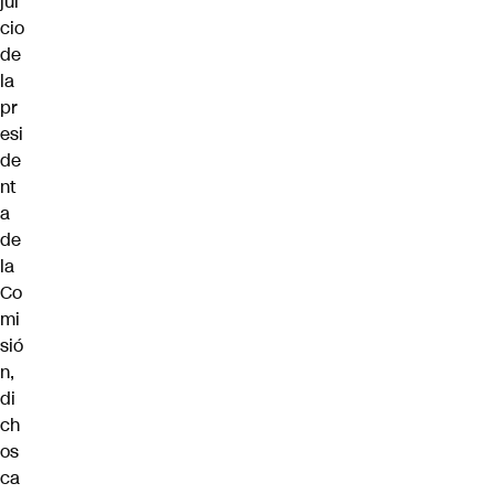
jui
cio
de
la
pr
esi
de
nt
a
de
la
Co
mi
sió
n,
di
ch
os
ca