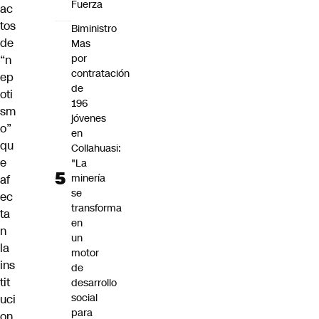
Fuerza
ac
tos
Biministro
de
Mas
por
“n
contratación
ep
de
oti
196
sm
jóvenes
o”
en
qu
Collahuasi:
e
"La
minería
af
se
ec
transforma
ta
en
n
un
la
motor
ins
de
tit
desarrollo
social
uci
para
on