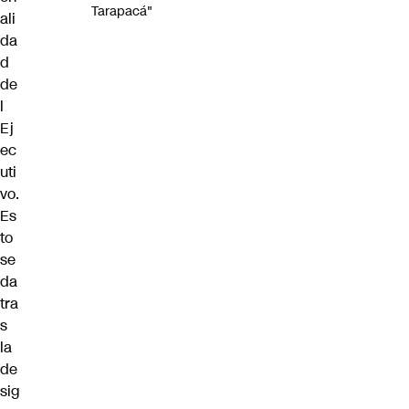
Tarapacá"
ali
da
d
de
l
Ej
ec
uti
vo.
Es
to
se
da
tra
s
la
de
sig