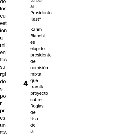
torear
dó
al
los
Presidente
cu
Kast"
est
Karim
ion
Bianchi
a
es
mi
elegido
en
presidente
tos
de
su
comisión
rgi
mixta
que
do
tramita
s
proyecto
po
sobre
r
Reglas
pr
de
es
Uso
un
de
la
tos