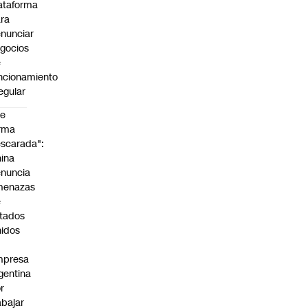
ataforma
ra
nunciar
gocios
e
ncionamiento
regular
De
rma
scarada":
ina
nuncia
menazas
e
tados
idos
mpresa
gentina
r
abajar