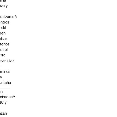
n la
eve y
o
ralizarse":
ntros
 ski
den
visar
iterios
ra el
erre
eventivo
e
aminos
la
ontaña
in
chadas":
NC y
nzan