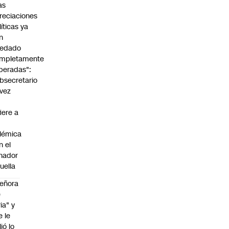
as
reciaciones
líticas ya
n
edado
mpletamente
peradas":
bsecretario
vez
fiere a
lémica
n el
nador
uella
eñora
e
ria" y
e le
lió lo