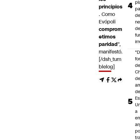
pl
principios
pa
. Como
de
Evópoli
ne
d
comprom
fu
etimos
ir
paridad
“,
manifestó.
"
[/dsh_tum
fo
de
blelog]
Ch
de
a
d
Es
Un
a
e
ar
po
tr