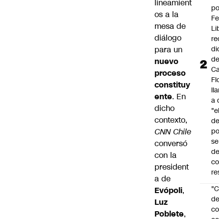
lineamient
po
os a la
Fe
mesa de
Li
diálogo
re
para un
di
d
nuevo
Ca
proceso
Fl
constituy
ll
ente
. En
a 
dicho
"e
contexto,
d
CNN Chile
po
se
conversó
de
con la
c
president
re
a de
"C
Evópoli
,
d
Luz
co
Poblete
,