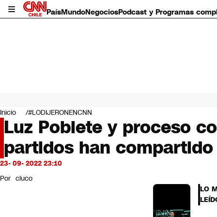
País
Mundo
Negocios
Podcast y Programas comp
País
Mundo
Inicio
#LODIJERONENCNN
Negocios
Luz Poblete y proceso co
Deportes
partidos han compartido
Programas completos
Cultura
Servicios
23- 09- 2022 23:10
Bits
Por
cluco
CNN Data
LO 
CNN tiempo
LEÍD
Futuro 360
Opinión