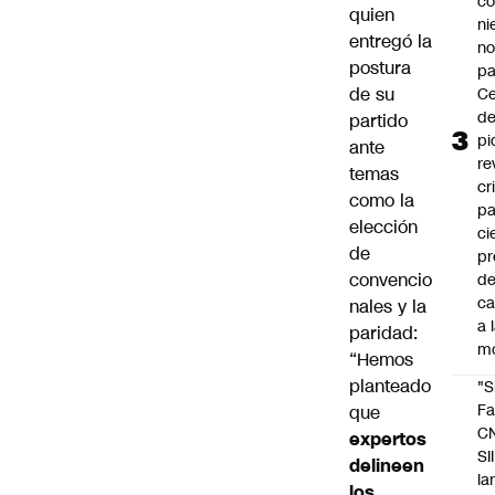
co
quien
ni
entregó la
n
postura
pa
de su
Ce
de
partido
pi
ante
re
temas
cr
como la
pa
elección
ci
de
pr
convencio
d
c
nales y la
a 
paridad:
m
“Hemos
planteado
"S
Fa
que
C
expertos
SII
delineen
la
los