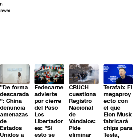
on
uawei
"De forma
Fedecarne
CRUCH
Terafab: El
descarada
advierte
cuestiona
megaproy
": China
por cierre
Registro
ecto con
denuncia
del Paso
Nacional
el que
amenazas
Los
de
Elon Musk
de
Libertador
Vándalos:
fabricará
Estados
es: "Si
Pide
chips para
Unidos a
esto se
eliminar
Tesla,