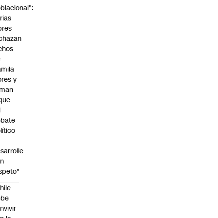
blacional":
rias
bres
chazan
chos
e
mila
ores y
aman
que
l
ebate
lítico
sarrolle
on
speto"
hile
ebe
nvivir