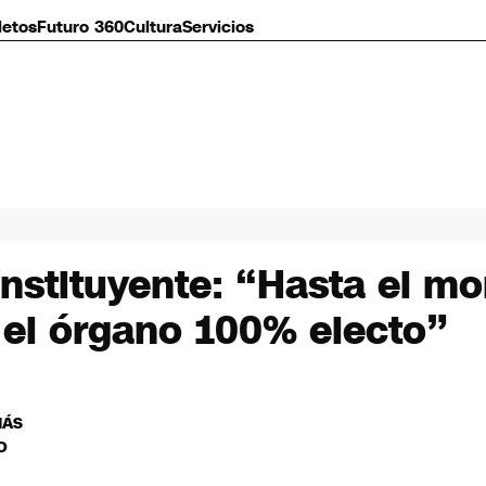
letos
Futuro 360
Cultura
Servicios
nstituyente: “Hasta el m
 el órgano 100% electo”
MÁS
O