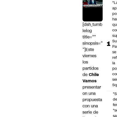
"L
ap
po
ha
[dsh_tumb
qu
co
lelog
su
title=””
Su
sinopsis=”
Pa
”]Este
se
viernes
re
los
la
partidos
po
co
de
Chile
se
Vamos
Sq
presentar
on una
"S
propuesta
d
fe
con una
"s
serie de
sa