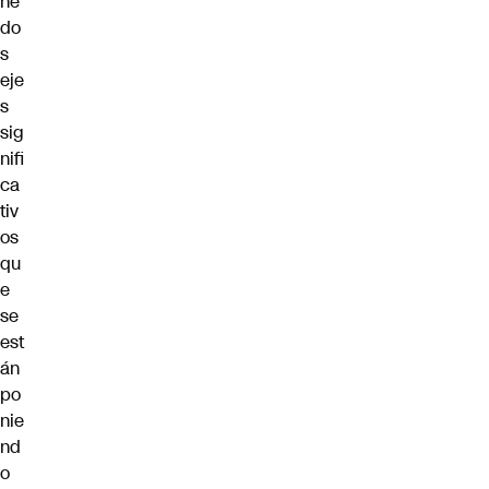
ne
do
s
eje
s
sig
nifi
ca
tiv
os
qu
e
se
est
án
po
nie
nd
o