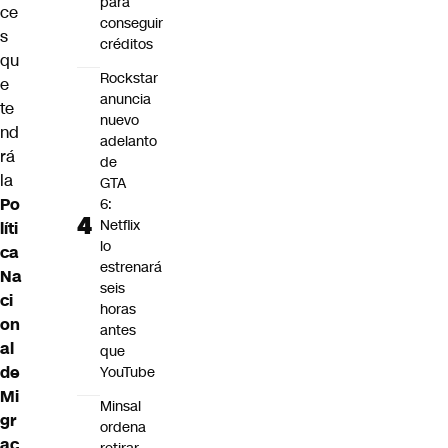
para
ce
conseguir
s
créditos
qu
Rockstar
e
anuncia
te
nuevo
nd
adelanto
rá
de
la
GTA
Po
6:
Netflix
líti
lo
ca
estrenará
Na
seis
ci
horas
on
antes
al
que
de
YouTube
Mi
Minsal
gr
ordena
ac