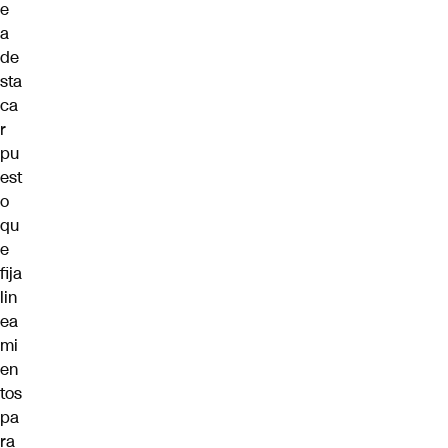
e
a
de
sta
ca
r
pu
est
o
qu
e
fija
lin
ea
mi
en
tos
pa
ra