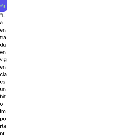
“L
a
en
tra
da
en
vig
en
cia
es
un
hit
o
im
po
rta
nt