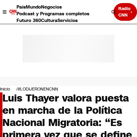
País
Mundo
Negocios
Radio
Podcast y Programas completos
CNN
Futuro 360
Cultura
Servicios
País
Mundo
Negocios
Inicio
#LODIJERONENCNN
Luis Thayer valora puesta
Deportes
Programas completos
en marcha de la Política
Cultura
Servicios
Nacional Migratoria: “Es
Bits
CNN Data
primera vez que se define
CNN tiempo