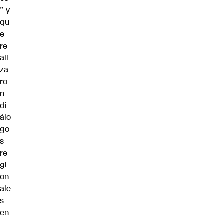
” y
qu
e
re
ali
za
ro
n
di
álo
go
s
re
gi
on
ale
s
en