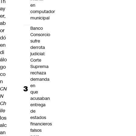
Th
en
ay
computador
er
,
municipal
ab
Banco
or
Consorcio
dó
sufre
en
derrota
di
judicial:
álo
Corte
go
Suprema
rechaza
co
demanda
n
en
CN
que
N
acusaban
Ch
entrega
ile
de
los
estados
financieros
alc
falsos
an