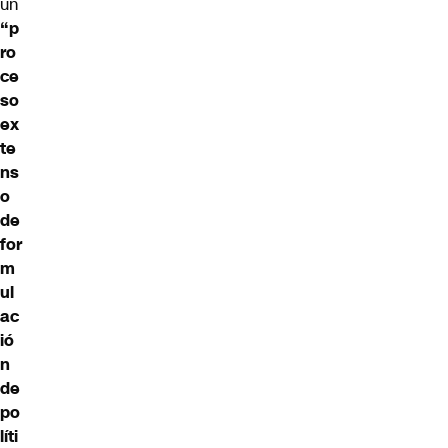
un
“p
ro
ce
so
ex
te
ns
o
de
for
m
ul
ac
ió
n
de
po
líti