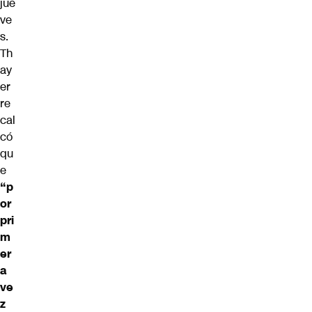
jue
ve
s.
Th
ay
er
re
cal
có
qu
e
“p
or
pri
m
er
a
ve
z