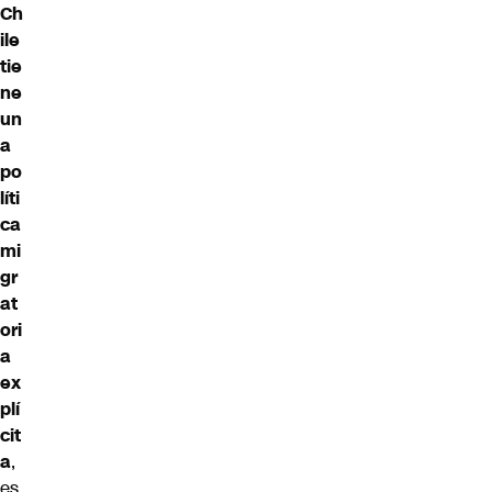
Ch
ile
tie
ne
un
a
po
líti
ca
mi
gr
at
ori
a
ex
plí
cit
a
,
es