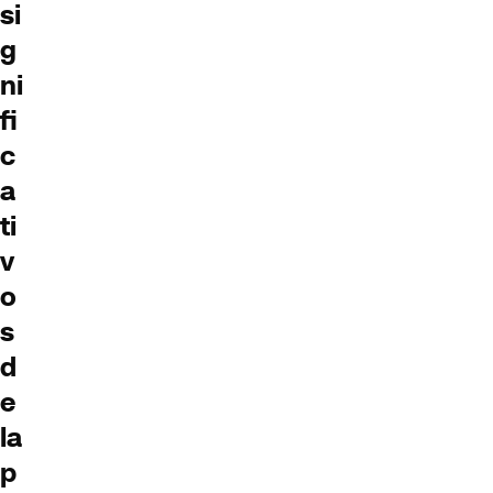
si
g
ni
fi
c
a
ti
v
o
s
d
e
la
p