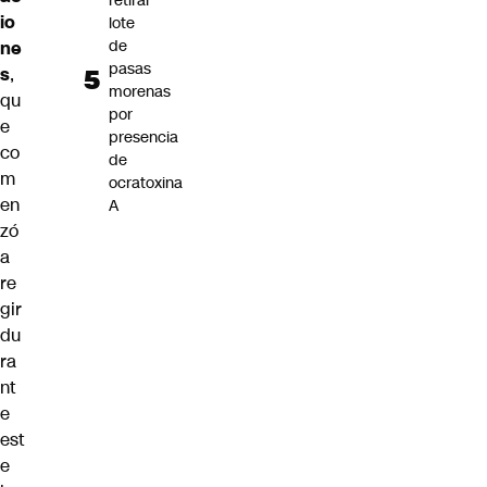
retirar
io
lote
de
ne
pasas
s
,
morenas
qu
por
e
presencia
co
de
m
ocratoxina
en
A
zó
a
re
gir
du
ra
nt
e
est
e