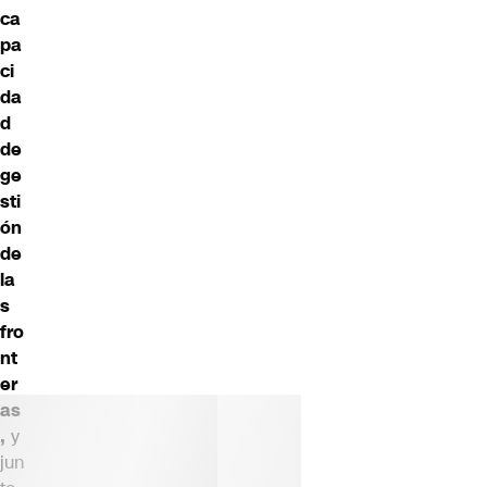
ca
pa
ci
da
d
de
ge
sti
ón
de
la
s
fro
nt
er
as
,
y
jun