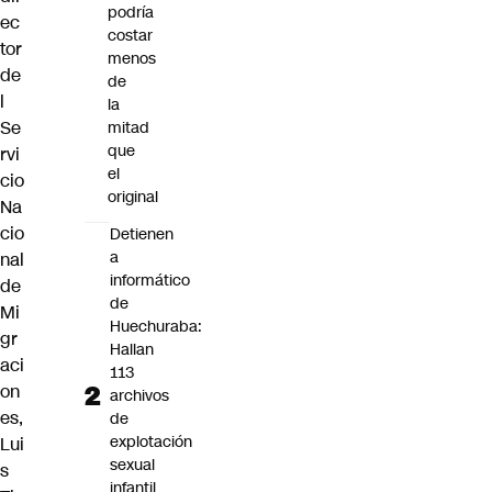
podría
ec
costar
tor
menos
de
de
l
la
Se
mitad
que
rvi
el
cio
original
Na
cio
Detienen
a
nal
informático
de
de
Mi
Huechuraba:
gr
Hallan
aci
113
on
archivos
es
,
de
explotación
Lui
sexual
s
infantil