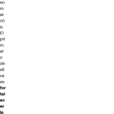
en
m
ar
ch
a.
El
pri
m
er
o
de
ell
os
es
for
tal
ec
er
la