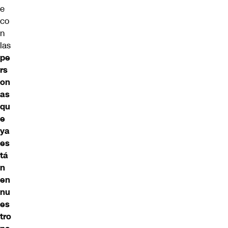
e
co
n
las
pe
rs
on
as
qu
e
ya
es
tá
n
en
nu
es
tro