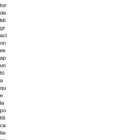
tor
de
Mi
gr
aci
on
es
ap
un
tó
a
qu
e
la
po
líti
ca
tie