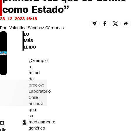
Futuro 360
como Estado”
Opinión
28- 12- 2023 16:18
Por
Valentina Sánchez Cárdenas
LO
MÁS
LEÍDO
¿Ozempic
a
mitad
de
precio?:
Laboratorio
Chile
anuncia
que
su
medicamento
El
genérico
dir