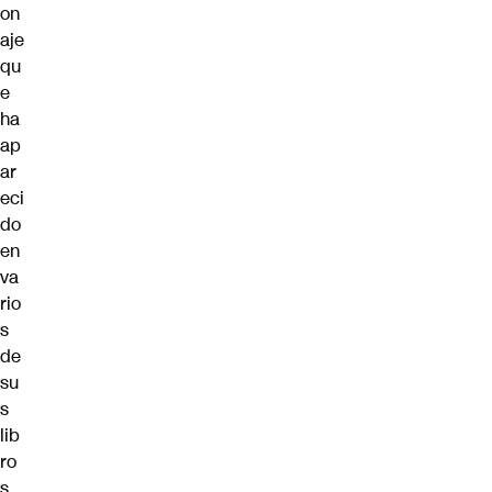
on
aje
qu
e
ha
ap
ar
eci
do
en
va
rio
s
de
su
s
lib
ro
s,