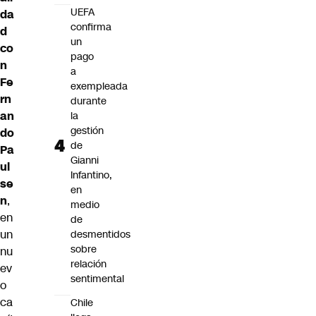
UEFA
da
confirma
d
un
co
pago
n
a
Fe
exempleada
rn
durante
an
la
gestión
do
de
Pa
Gianni
ul
Infantino,
se
en
n
,
medio
en
de
un
desmentidos
sobre
nu
relación
ev
sentimental
o
ca
Chile