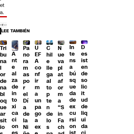
et
a.
LEE TAMBIÉN
D
In
U
Tri
Pa
C
N
A
es
te
EF
bu
no
hil
ue
nt
ist
ns
A
na
ra
e
va
e
en
a
co
l
m
lle
pl
al
de
bú
nf
or
as
ga
at
za
so
sq
ir
de
po
al
af
de
lic
ue
m
na
r
to
or
in
it
da
a
bl
el
p
m
to
ud
de
un
oq
Dí
te
a
xi
de
ex
pa
ue
a
n
“S
ca
liq
cu
go
ar
de
de
in
ci
ui
rsi
a
sit
la
lo
Fa
on
da
on
ex
io
Ni
s
ch
es
ci
ist
e
s
ñe
pa
ad