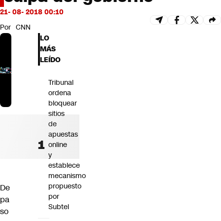
Futuro 360
21- 08- 2018 00:10
Opinión
Por
CNN
LO
MÁS
LEÍDO
Tribunal
ordena
bloquear
sitios
de
apuestas
online
y
establece
mecanismo
propuesto
De
por
pa
Subtel
so