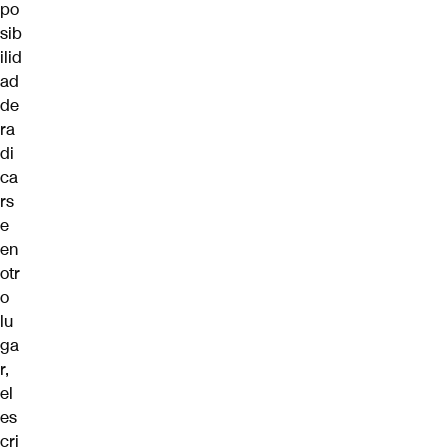
po
sib
ilid
ad
de
ra
di
ca
rs
e
en
otr
o
lu
ga
r,
el
es
cri