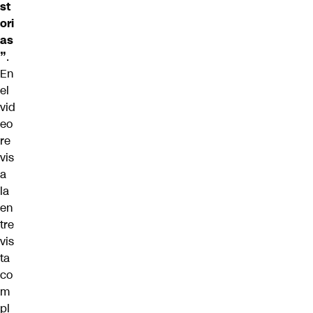
st
ori
as
”
.
En
el
vid
eo
re
vis
a
la
en
tre
vis
ta
co
m
pl