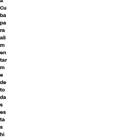
a
Cu
ba
pa
ra
ali
m
en
tar
m
e
de
to
da
s
es
ta
s
hi