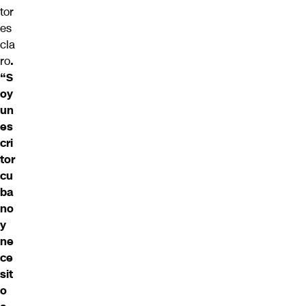
tor
es
cla
ro
.
“S
oy
un
es
cri
tor
cu
ba
no
y
ne
ce
sit
o