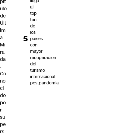
llega
pít
al
ulo
top
de
ten
Últ
de
im
los
a
países
Mi
con
mayor
ra
recuperación
da
del
.
turismo
Co
internacional
no
postpandemia
ci
do
po
r
su
pe
rs