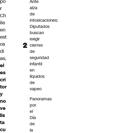
po
Ante
alza
r
de
Ch
intoxicaciones:
ile
Diputados
en
buscan
est
exigir
os
cierres
dí
de
seguridad
as,
infantil
el
en
es
líquidos
cri
de
tor
vapeo
y
Panoramas
no
por
ve
el
lis
Día
ta
de
cu
la