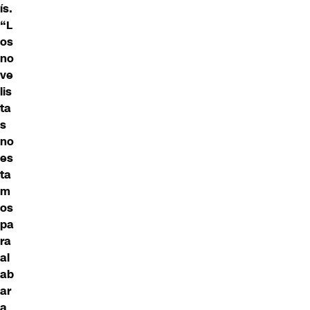
ís.
“L
os
no
ve
lis
ta
s
no
es
ta
m
os
pa
ra
al
ab
ar
a