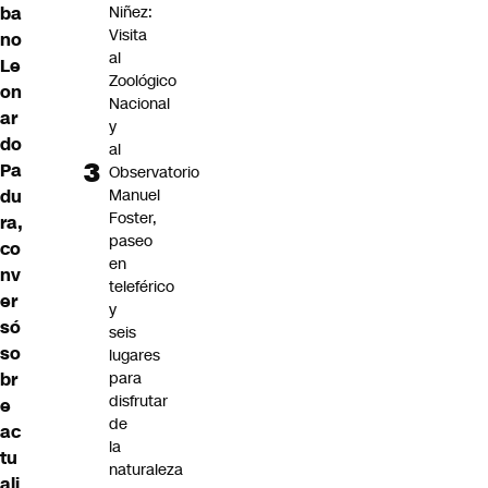
ba
Niñez:
Visita
no
al
Le
Zoológico
on
Nacional
ar
y
do
al
Pa
Observatorio
du
Manuel
Foster,
ra,
paseo
co
en
nv
teleférico
er
y
só
seis
so
lugares
br
para
disfrutar
e
de
ac
la
tu
naturaleza
ali