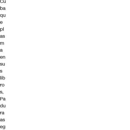
Cu
ba
qu
e
pl
as
m
a
en
su
s
lib
ro
s,
Pa
du
ra
as
eg