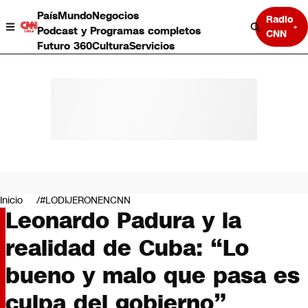
País
Mundo
Negocios
Radio
Podcast y Programas completos
CNN
Futuro 360
Cultura
Servicios
País
Mundo
Negocios
Inicio
#LODIJERONENCNN
Leonardo Padura y la
Deportes
Programas completos
realidad de Cuba: “Lo
Cultura
Servicios
bueno y malo que pasa es
Bits
CNN Data
culpa del gobierno”
CNN tiempo