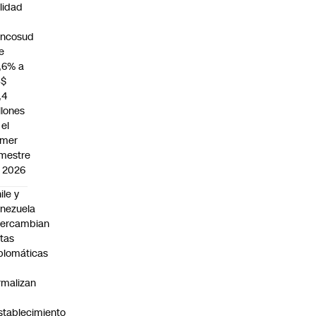
ilidad
ncosud
e
,6% a
S$
,4
llones
 el
imer
mestre
 2026
ile y
nezuela
tercambian
tas
plomáticas
rmalizan
stablecimiento