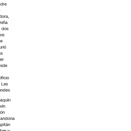
adre
e
idora,
 niña
 dos
os
ue
rió
as
er
esde
n
ificio
 Las
ondes
aquín
vín
eón
bandona
pitán
ber y