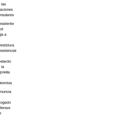
 las
laciones
nsulares
esidente
st
aja a
vestidura
esidencial
e
elardo
 la
priella
n
lombia
nuncia
bogado
fensor
l