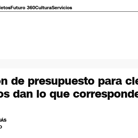
letos
Futuro 360
Cultura
Servicios
n de presupuesto para ci
nos dan lo que correspond
MÁS
O