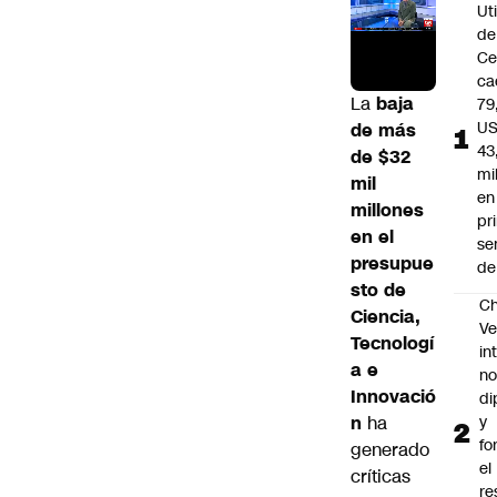
Ut
de
Ce
ca
La
baja
79
U
de más
43
de $32
mi
mil
en
millones
pr
en el
se
presupue
de
sto de
Ch
Ciencia,
Ve
Tecnologí
in
a e
no
Innovació
di
n
ha
y
fo
generado
el
críticas
re