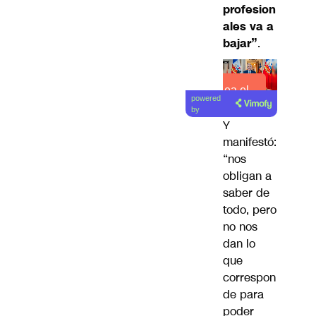
profesion
ales va a
bajar”
.
Lea el
powered
artículo
by
Y
manifestó:
“nos
obligan a
saber de
todo, pero
no nos
dan lo
que
correspon
de para
poder