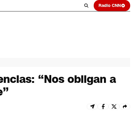
Radio CNN
encias: “Nos obligan a
e”