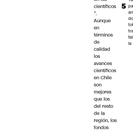
científicos
pa
ar
”.
do
Aunque
to
en
tr
términos
fa
de
la
calidad
los
avances
científicos
en Chile
son
mejores
que los
del resto
de la
región, los
fondos