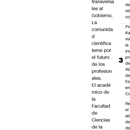
transversa
de
les al
re
Gobierno.
co
La
Pr
comunida
Ka
d
vi
científica
la
teme por
in
el futuro
pr
d
de los
Ab
profesion
de
ales.
Es
El acadé
e
mico de
Co
la
Re
Facultad
el
de
a
Ciencias
de
de la
de