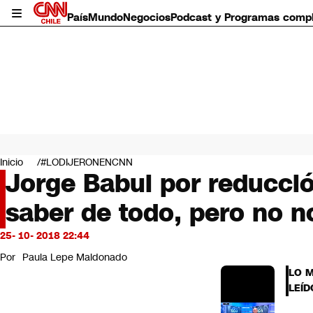
País
Mundo
Negocios
Podcast y Programas comp
País
Mundo
Inicio
#LODIJERONENCNN
Negocios
Jorge Babul por reducció
Deportes
saber de todo, pero no 
Programas completos
Cultura
Servicios
25- 10- 2018 22:44
Bits
Por
Paula Lepe Maldonado
CNN Data
LO 
CNN tiempo
LEÍD
Futuro 360
Opinión