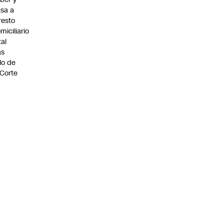
sa a
resto
miciliario
tal
as
llo de
 Corte