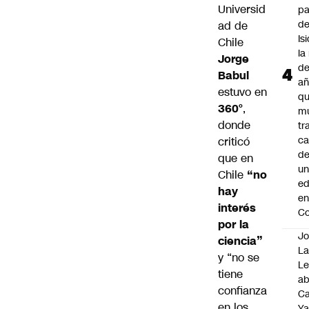
Universid
p
d
ad de
Is
Chile
la
Jorge
de
Babul
añ
estuvo en
q
360°
,
mu
donde
tr
ca
criticó
d
que en
u
Chile
“no
ed
hay
en
interés
C
por la
Jo
ciencia”
La
y “no se
L
tiene
a
confianza
Ca
en los
Ya