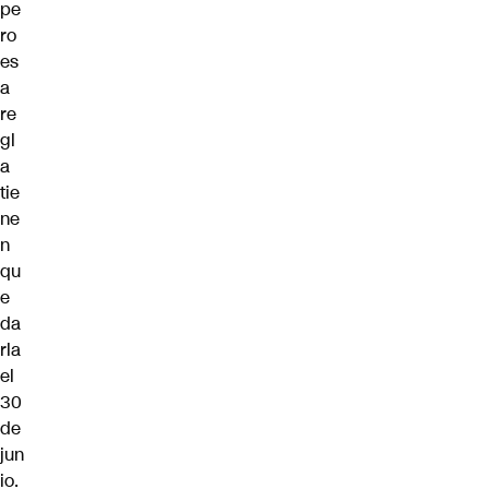
pe
ro
es
a
re
gl
a
tie
ne
n
qu
e
da
rla
el
30
de
jun
io.