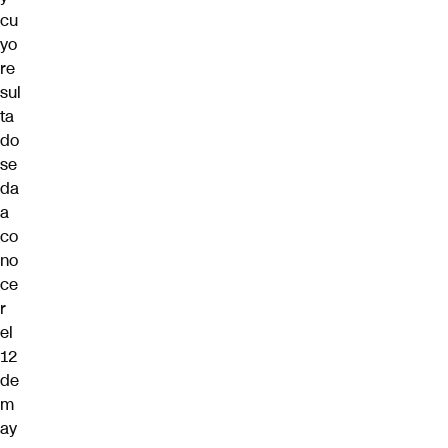
cu
yo
re
sul
ta
do
se
da
a
co
no
ce
r
el
12
de
m
ay