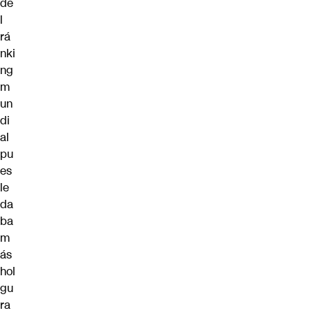
de
l
rá
nki
ng
m
un
di
al
pu
es
le
da
ba
m
ás
hol
gu
ra