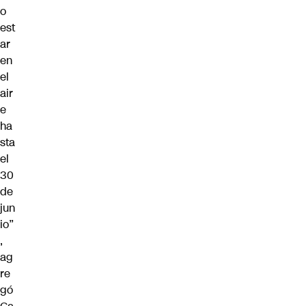
o
est
ar
en
el
air
e
ha
sta
el
30
de
jun
io”
,
ag
re
gó