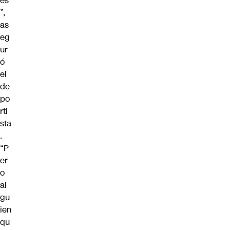
es
”,
as
eg
ur
ó
el
de
po
rti
sta
.
“P
er
o
al
gu
ien
qu