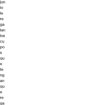
jun
io
le
re
ga
lan
los
cu
po
s
qu
e
te
ng
an
qu
e
re
ga