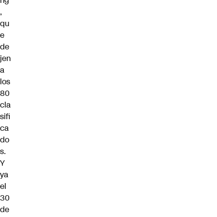
ng
,
qu
e
de
jen
a
los
80
cla
sifi
ca
do
s.
Y
ya
el
30
de