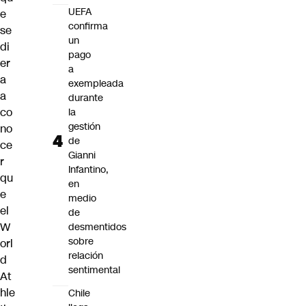
UEFA
e
confirma
se
un
di
pago
er
a
a
exempleada
a
durante
co
la
gestión
no
de
ce
Gianni
r
Infantino,
qu
en
e
medio
el
de
W
desmentidos
sobre
orl
relación
d
sentimental
At
hle
Chile