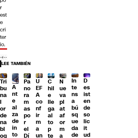
po
r
est
e
cri
ter
io.
LEE TAMBIÉN
D
In
U
Tri
Pa
C
N
A
es
te
EF
bu
no
hil
ue
nt
ist
ns
A
na
ra
e
va
e
en
a
co
l
m
lle
pl
al
de
bú
nf
or
as
ga
at
za
so
sq
ir
de
po
al
af
de
lic
ue
m
na
r
to
or
in
it
da
a
bl
el
p
m
to
ud
de
un
oq
Dí
te
a