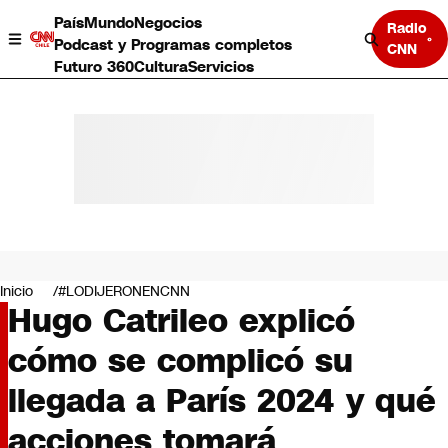
País
Mundo
Negocios
Radio
Podcast y Programas completos
CNN
Futuro 360
Cultura
Servicios
País
Mundo
Negocios
Inicio
#LODIJERONENCNN
Hugo Catrileo explicó
Deportes
Programas completos
cómo se complicó su
Cultura
Servicios
llegada a París 2024 y qué
Bits
CNN Data
acciones tomará
CNN tiempo