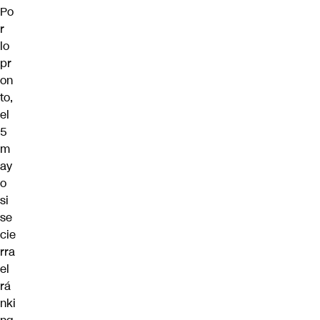
Po
r
lo
pr
on
to,
el
5
m
ay
o
si
se
cie
rra
el
rá
nki