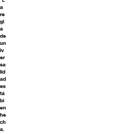
“
L
a
re
gl
a
de
un
iv
er
sa
lid
ad
es
tá
bi
en
he
ch
a
,