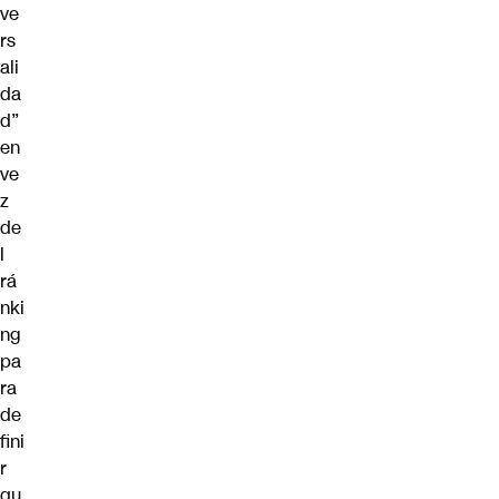
ve
rs
ali
da
d”
en
ve
z
de
l
rá
nki
ng
pa
ra
de
fini
r
qu