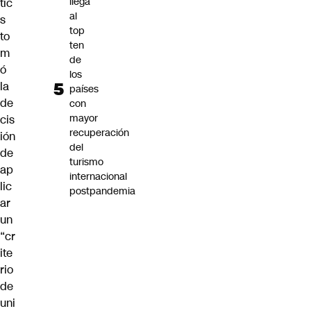
llega
tic
al
s
top
to
ten
m
de
ó
los
la
países
de
con
mayor
cis
recuperación
ión
del
de
turismo
ap
internacional
lic
postpandemia
ar
un
“cr
ite
rio
de
uni