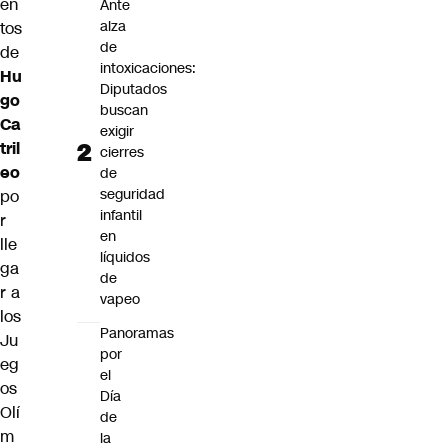
en
Ante
alza
tos
de
de
intoxicaciones:
Hu
Diputados
go
buscan
Ca
exigir
tril
cierres
eo
de
seguridad
po
infantil
r
en
lle
líquidos
ga
de
r a
vapeo
los
Panoramas
Ju
por
eg
el
os
Día
Olí
de
m
la