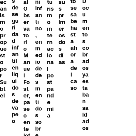
s
D
to
ni
ec
al
tu
su
de
oc
se
Inf
an
O
ris
s
se
u
sa
an
is
bs
m
pr
gu
m
be
ti
m
er
o
im
ri
en
ha
no
o
va
in
er
da
to
st
,
pr
to
te
os
d
s
a
en
op
ri
rn
do
inf
co
ah
m
ue
o
ac
s
an
br
or
ed
st
M
io
dí
til
ad
a
io
o
an
na
as
en
os
de
de
po
ue
l
líq
ya
l
de
r
l
po
ui
es
ca
s
Su
Fo
st
do
ta
so
m
bt
st
pa
s
ba
en
el
er,
nd
de
n
ti
pa
e
va
sa
do
se
mi
pe
ld
s
o
a
o
ad
so
en
os
br
te
e
lef