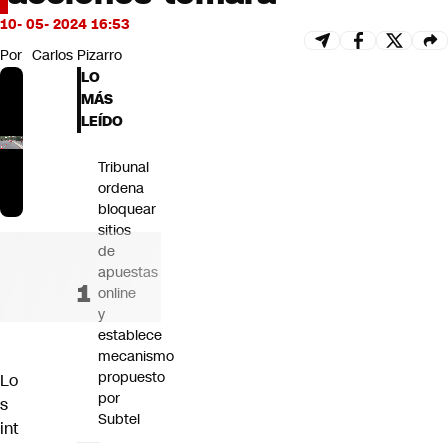
Futuro 360
10- 05- 2024 16:53
Opinión
Por
Carlos Pizarro
LO
MÁS
LEÍDO
Tribunal
ordena
bloquear
sitios
de
apuestas
online
y
establece
mecanismo
propuesto
Lo
por
s
Subtel
int