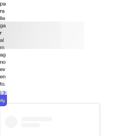
pa
ra
lle
ga
r
al
m
ag
no
ev
en
to.