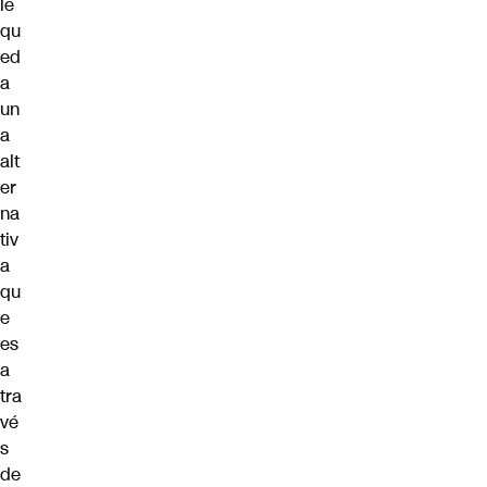
le
qu
ed
a
un
a
alt
er
na
tiv
a
qu
e
es
a
tra
vé
s
de