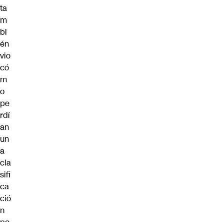
ta
m
bi
én
vio
có
m
o
pe
rdí
an
un
a
cla
sifi
ca
ció
n