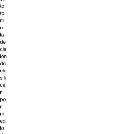
to
to
m
ó
la
de
cis
ión
de
cla
sifi
ca
r
po
r
m
ed
io