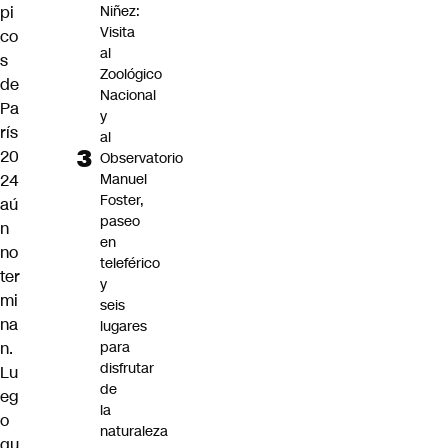
pi
Niñez:
Visita
co
al
s
Zoológico
de
Nacional
Pa
y
rís
al
20
Observatorio
24
Manuel
Foster,
aú
paseo
n
en
no
teleférico
ter
y
mi
seis
na
lugares
n.
para
disfrutar
Lu
de
eg
la
o
naturaleza
qu